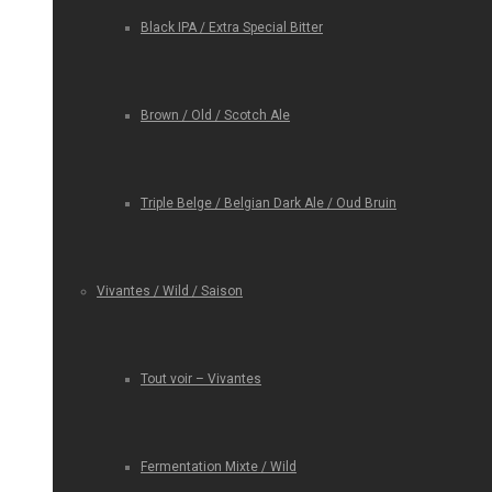
Black IPA / Extra Special Bitter
Brown / Old / Scotch Ale
Triple Belge / Belgian Dark Ale / Oud Bruin
Vivantes / Wild / Saison
Tout voir – Vivantes
Fermentation Mixte / Wild