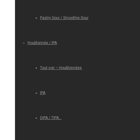
Pastry Sour / Smoothie Sour
Houblonnée / IPA
Tout voir – Houblonnées
IPA
DIPA / TIPA…