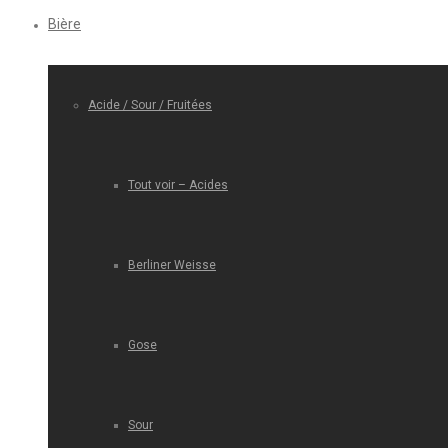
Bière
Acide / Sour / Fruitées
Tout voir – Acides
Berliner Weisse
Gose
Sour