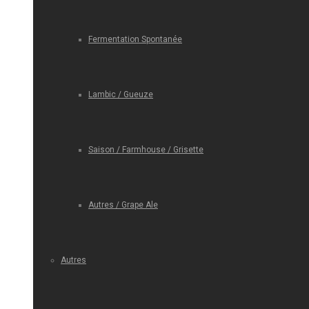
Fermentation Spontanée
Lambic / Gueuze
Saison / Farmhouse / Grisette
Autres / Grape Ale
Autres