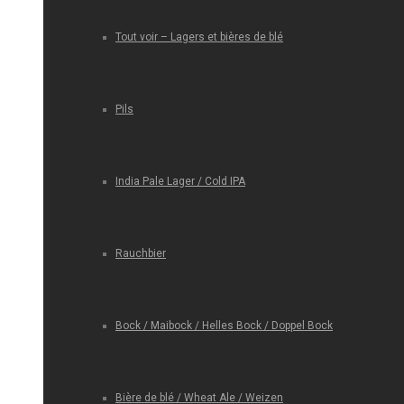
Tout voir – Lagers et bières de blé
Pils
India Pale Lager / Cold IPA
Rauchbier
Bock / Maibock / Helles Bock / Doppel Bock
Bière de blé / Wheat Ale / Weizen