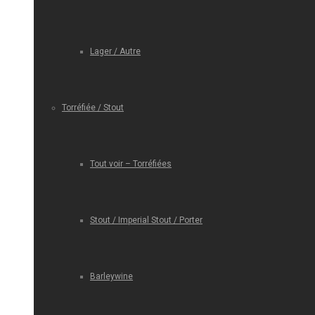
Lager / Autre
Torréfiée / Stout
Tout voir – Torréfiées
Stout / Imperial Stout / Porter
Barleywine