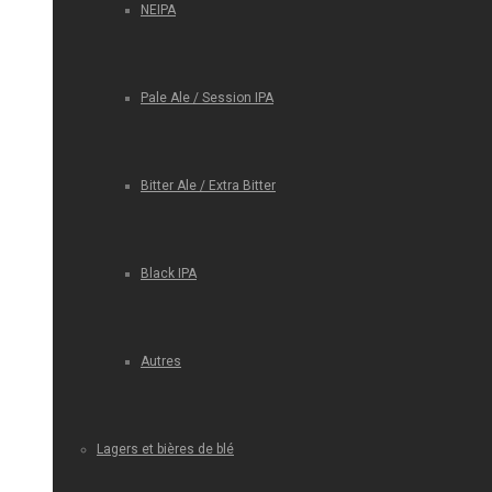
NEIPA
Pale Ale / Session IPA
Bitter Ale / Extra Bitter
Black IPA
Autres
Lagers et bières de blé