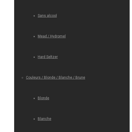
Sans alcool
Mead / Hydromel
Hard Seltzer
Couleurs / Blonde / Blanche / Brune
Blonde
Blanche