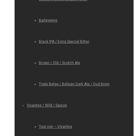
Barleywine
Black IPA / Extra Special Bitter
Brown / Old / Scotch Ale
Triple Belge / Belgian Dark Ale / Oud Bruin
Vivantes / Wild / Saison
Tout voir – Vivantes