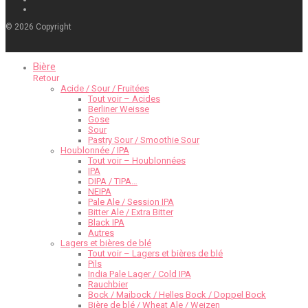
©
2026
Copyright
Bière
Retour
Acide / Sour / Fruitées
Tout voir – Acides
Berliner Weisse
Gose
Sour
Pastry Sour / Smoothie Sour
Houblonnée / IPA
Tout voir – Houblonnées
IPA
DIPA / TIPA…
NEIPA
Pale Ale / Session IPA
Bitter Ale / Extra Bitter
Black IPA
Autres
Lagers et bières de blé
Tout voir – Lagers et bières de blé
Pils
India Pale Lager / Cold IPA
Rauchbier
Bock / Maibock / Helles Bock / Doppel Bock
Bière de blé / Wheat Ale / Weizen