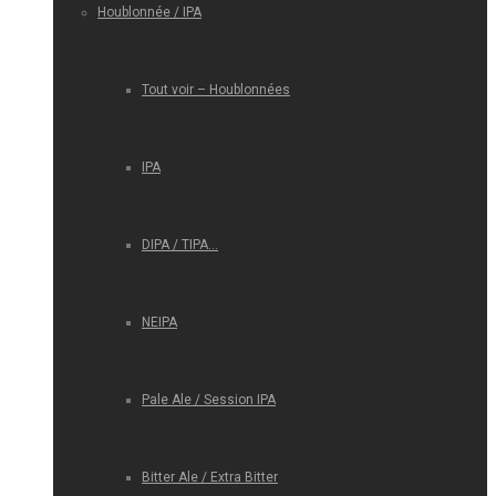
Houblonnée / IPA
Tout voir – Houblonnées
IPA
DIPA / TIPA…
NEIPA
Pale Ale / Session IPA
Bitter Ale / Extra Bitter