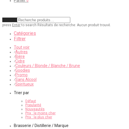
Panier
0
Effacer
press
Enter
to search
Résultats de recherche:
Aucun produit trouvé.
Catégories
Filtrer
Tout voir
Autres
⁄
Bière
⁄
Cidre
⁄
Couleurs / Blonde / Blanche / Brune
⁄
Goodies
⁄
Promo
⁄
Sans Alcool
⁄
Spiritueux
⁄
Trier par
Défaut
Popularité
Nouveautés
Prix : le moins cher
Prix : le plus cher
Brasserie / Distillerie / Marque