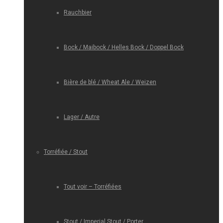
Rauchbier
Bock / Maibock / Helles Bock / Doppel Bock
Bière de blé / Wheat Ale / Weizen
Lager / Autre
Torréfiée / Stout
Tout voir – Torréfiées
Stout / Imperial Stout / Porter