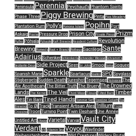
Perennial
Peninsula
Peychaud's
Phantom Spirits
Piggy Brewing
Phase Three
Pinta
Pips Meadery
Popihn
Polly's
Plantation Rum
Port
Pomona Island
Prizm
Prison City
Askaig
Pressure Drop
Prairie
Private Press
Revolution
Põhjala
Pulfer
Pühaste
RaR Brewing
Resident Culture
Sante
Brewing
Sacrilège
Romeo's
Root + Branch
Rothaus
Adairius
Schenker
Schlenkerla
Schneider Weisse
Schramm's
Side Project
Siren
Smooj
Soquee
Septante-Deux
Sir John
Soma
Sparkle
SPO
Spanish Marie
Spartacus
Spyglass
Spaten
Stigbergets
Sudden Death
Sureshot
Tegernsee
The
Temporal
The Drowned
Ale Apothecary
The Bitter Truth
The Bruery
The Veil
Lands
Timber
The Kernel
Third Moon
Tilquin
Tilted Barn
Tired Hands
Ales
Tin Barn
Tommie Sjef
Toppling Goliath
Tox
Trillium
To Øl
Track
Transient Artisan Ales
Brewing
Triple
Troon
Turning Point
Twin Elephant
Une Année
Crossing
Vault City
Varietal
Untitled Art
Varvar
Utopia
Verdant
Voyou
Wayfinder
Vif
Vitamin Sea
Weihenstephaner
Wild Creatures
Wildery Brutal
WeldWerks