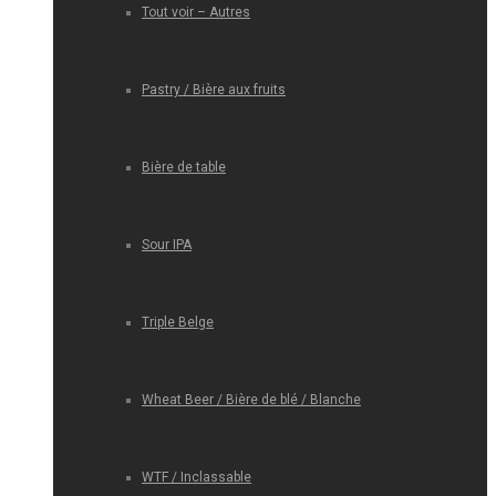
Tout voir – Autres
Pastry / Bière aux fruits
Bière de table
Sour IPA
Triple Belge
Wheat Beer / Bière de blé / Blanche
WTF / Inclassable