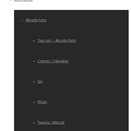
Alcools forts
Tout voir – Alcools forts
Cognac / Calvados
Gin
Rhum
Tequila / Mezcal