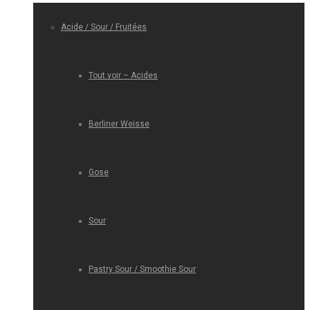
Acide / Sour / Fruitées
Tout voir – Acides
Berliner Weisse
Gose
Sour
Pastry Sour / Smoothie Sour