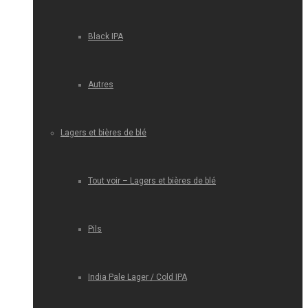
Black IPA
Autres
Lagers et bières de blé
Tout voir – Lagers et bières de blé
Pils
India Pale Lager / Cold IPA