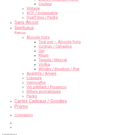
Couleur
Vintage
WTF / Inclassable
Quaff Box / Packs
Sans Alcool
Spiritueux
Retour
Alcools forts
Tout voir – Alcools forts
Cognac / Calvados
Gin
Rhum
Tequila / Mezcal
Vodka
Whisky / Bourbon / Rye
Apéritifs / Amers
Liqueurs
Vermouths
Vin pétillant / Prosecco
Bitters aromatiques
Packs
Cartes Cadeaux / Goodies
Promo
Connexion