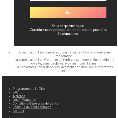
Nous ne spammons pas.
Consultez notre
politique de confidentialité
pour plus
d’informations.
L’abus d’alcool est dangereux pour la santé. À consommer avec
modération.
La vente d’alcool en France est interdite aux mineurs. En accédant à
ce site, vous déclarez avoir au moins 18 ans.
La consommation d’alcool est vivement déconseillée aux femmes
enceintes.
Programme de fidélité
FAQ
À propos
Quaff Magazine
Conditions Générales de Vente
Politique de confidentialité
Contact