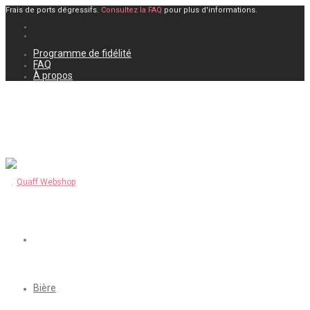
Frais de ports dégressifs.
Consultez la FAQ
pour plus d'informations.
Programme de fidélité
FAQ
À propos
Bière