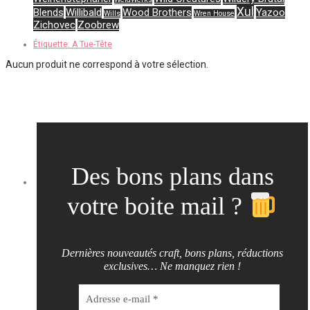
Xul
Blends
Willibald
Wood Brothers
Yazoo
Wills
Wren House
Zichovec
Zoobrew
Étiquette:
A Tue-Tête
Aucun produit ne correspond à votre sélection.
Des bons plans dans
votre boite mail ?
Dernières nouveautés craft, bons plans, réductions
exclusives… Ne manquez rien !