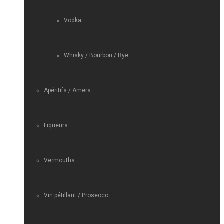
Vodka
Whisky / Bourbon / Rye
Apéritifs / Amers
Liqueurs
Vermouths
Vin pétillant / Prosecco