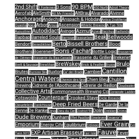
90 BPM
2nd Shift
3 Sons
3 Fonteinen
450 North
Adroit Theory
Aerofab
AleSmith
AltBrau
Alvarado
Alvinne
All My Friends
Anchorage
Andechs
Anspach & Hobday
Antica Distilleria
Arbor
Ascension
Quaglia
Apex
Arpus
Athletic Brewing
A Tue-Tête
Autodidact
Ayinger
Azimut
Augustiner
Azvex
Bacchus
Badlands
Beak
Bellwoods
Bapbap
Barreled Souls
Barrique
Basqueland
Bissell Brothers
Berto
Bendorf
Blood
Benediktiner
Bons d'achat
Brothers
Boerenerf
Bottle Logic
Brasserie
Brasserie du Grillen
Brekeriet
de Clémery
Brasserie du Bas-Canada
Brulo
BreWskey
Brett & Sauvage
Brewlihan
Brick & Feather
Brujos
Cantillon
Brutes
Buxton
Cambier
Burning Sky
Ca' del Brado
Central Waters
Chien Bleu
Chubby
Chemin des Sept
Brewing
Cidrerie de l'Apothicaire
Cidrerie de Reillon
Cloudwater
Collective Arts
Commonwealth Brewing Co
Corporate Ladder
Counterpart
Cotswolds
Crooked Stave
Cycle Brewing
Deep Fried Beers
De Garde
De la
Côquetelers
DankHouse
Senne
De Ranke
Dolin
Deya
Dieu du Ciel
District 96
Drekker
Drims
Dude Brewing
Dunham
Effet Papillon
Elmeleven
Emperor's
Ever Grain
Emporium
Energy City
Equilibrium
Erdinger
Evil
Fauve
EXP Artisan Brasseur
Fever
Twin NYC
Fair Isle