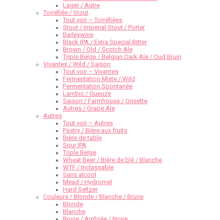
Lager / Autre
Torréfiée / Stout
Tout voir – Torréfiées
Stout / Imperial Stout / Porter
Barleywine
Black IPA / Extra Special Bitter
Brown / Old / Scotch Ale
Triple Belge / Belgian Dark Ale / Oud Bruin
Vivantes / Wild / Saison
Tout voir – Vivantes
Fermentation Mixte / Wild
Fermentation Spontanée
Lambic / Gueuze
Saison / Farmhouse / Grisette
Autres / Grape Ale
Autres
Tout voir – Autres
Pastry / Bière aux fruits
Bière de table
Sour IPA
Triple Belge
Wheat Beer / Bière de blé / Blanche
WTF / Inclassable
Sans alcool
Mead / Hydromel
Hard Seltzer
Couleurs / Blonde / Blanche / Brune
Blonde
Blanche
Brune / Ambrée / Noire