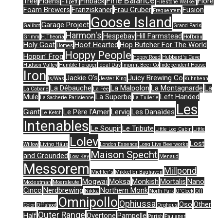
Fine Balance
Tree
Fidens
Finback
Flore
Filipetti
Firestone Walker
Foam Brewers
Franziskaner
Frau Gruber
Fusion
Frequentem
Goose Island
Garage Project
Galibot
Grand Paris
Harmon's
Hespebay
Hill Farmstead
Grimm
H.Theoria
Hofbräu
Holy Goat
Hoof Hearted
Hop Butcher For The World
Homes
Hoppy People
Hoppin' Frog
Hoppy Road
Hubbard's Cave
Hudson Valley
Humble Forager
Ideal Day
Imprint Beer Co
Independent House
Iron
Jackie O's
Juicy Brewing Co
Is/Was
Jester King
Kuhnhenn
La Débauche
La Malpolon
La Montagnarde
La
La Cabane
La Fée
Mule
La Superbe
Left Handed
La Sacherie Parisienne
La Tuilerie
Les
Giant
Le Père l'Amer
Lervig
Les Danaïdes
Le Ketch
Intenables
Le Soupir
Le Tribute
Little Log Cabin
Little
Lolev
Lost
Willow
Living Häus
London Essence
Long Live Beerworks
Maison Specht
and Grounded
Low Key
Menaud
Messorem
Millpond
Michter's
Mikkeller Baghaven
Mogwaï
Moksa
Monkish
Mortalis
Nano
Modestman
Moersleutel
Cinco
Nerdbrewing
Northern Monk
Nikka
North Park
O'Clock
Off
Omnipollo
Ophiussa
Oso
Other
Color
Offshoot
Orpheus
Outer Range
Half
Overtone
Pampelle
Parish
Paulaner