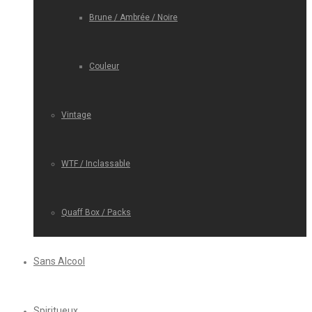
Brune / Ambrée / Noire
Couleur
Vintage
WTF / Inclassable
Quaff Box / Packs
Sans Alcool
Spiritueux