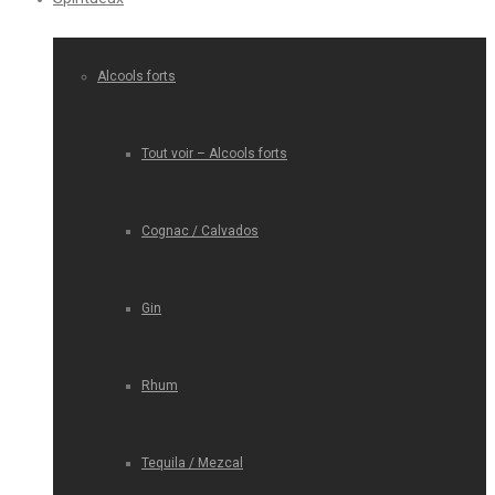
Alcools forts
Tout voir – Alcools forts
Cognac / Calvados
Gin
Rhum
Tequila / Mezcal