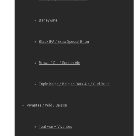
Barleywine
Black IPA / Extra Special Bitter
Brown / Old / Scotch Ale
Triple Belge / Belgian Dark Ale / Oud Bruin
Vivantes / Wild / Saison
Tout voir – Vivantes