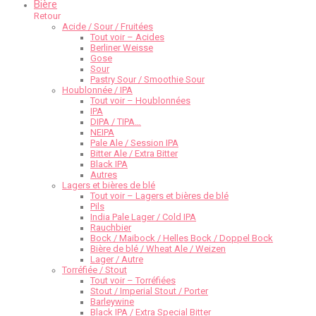
Bière
Retour
Acide / Sour / Fruitées
Tout voir – Acides
Berliner Weisse
Gose
Sour
Pastry Sour / Smoothie Sour
Houblonnée / IPA
Tout voir – Houblonnées
IPA
DIPA / TIPA…
NEIPA
Pale Ale / Session IPA
Bitter Ale / Extra Bitter
Black IPA
Autres
Lagers et bières de blé
Tout voir – Lagers et bières de blé
Pils
India Pale Lager / Cold IPA
Rauchbier
Bock / Maibock / Helles Bock / Doppel Bock
Bière de blé / Wheat Ale / Weizen
Lager / Autre
Torréfiée / Stout
Tout voir – Torréfiées
Stout / Imperial Stout / Porter
Barleywine
Black IPA / Extra Special Bitter