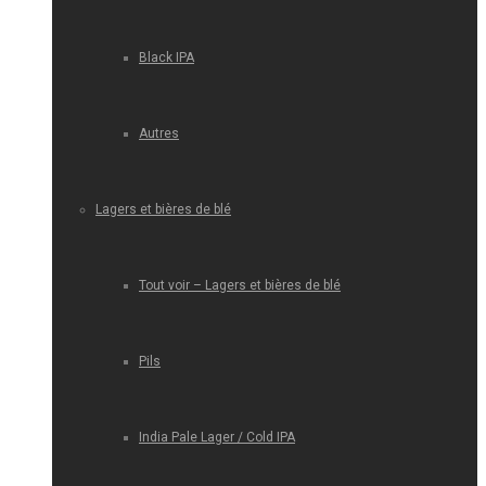
Black IPA
Autres
Lagers et bières de blé
Tout voir – Lagers et bières de blé
Pils
India Pale Lager / Cold IPA