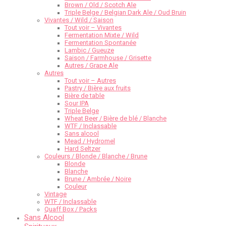
Brown / Old / Scotch Ale
Triple Belge / Belgian Dark Ale / Oud Bruin
Vivantes / Wild / Saison
Tout voir – Vivantes
Fermentation Mixte / Wild
Fermentation Spontanée
Lambic / Gueuze
Saison / Farmhouse / Grisette
Autres / Grape Ale
Autres
Tout voir – Autres
Pastry / Bière aux fruits
Bière de table
Sour IPA
Triple Belge
Wheat Beer / Bière de blé / Blanche
WTF / Inclassable
Sans alcool
Mead / Hydromel
Hard Seltzer
Couleurs / Blonde / Blanche / Brune
Blonde
Blanche
Brune / Ambrée / Noire
Couleur
Vintage
WTF / Inclassable
Quaff Box / Packs
Sans Alcool