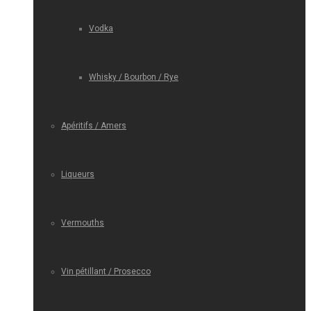
Vodka
Whisky / Bourbon / Rye
Apéritifs / Amers
Liqueurs
Vermouths
Vin pétillant / Prosecco