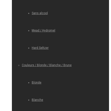
Sans alcool
Mead / Hydromel
Hard Seltzer
Couleurs / Blonde / Blanche / Brune
Blonde
Blanche