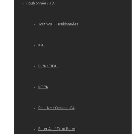
Houblonnée / IPA
Tout voir – Houblonnées
IPA
DIPA / TIPA…
NEIPA
Pale Ale / Session IPA
Bitter Ale / Extra Bitter