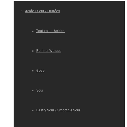
Acide / Sour / Fruitées
Tout voir – Acides
Berliner Weisse
Gose
Sour
Pastry Sour / Smoothie Sour