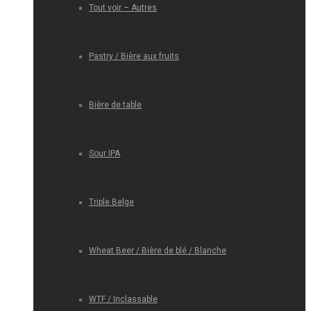
Tout voir – Autres
Pastry / Bière aux fruits
Bière de table
Sour IPA
Triple Belge
Wheat Beer / Bière de blé / Blanche
WTF / Inclassable