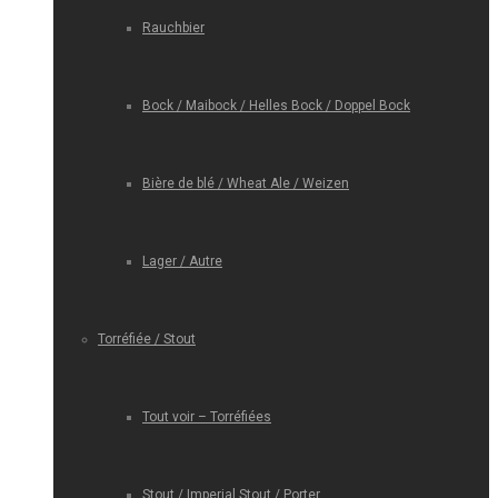
Rauchbier
Bock / Maibock / Helles Bock / Doppel Bock
Bière de blé / Wheat Ale / Weizen
Lager / Autre
Torréfiée / Stout
Tout voir – Torréfiées
Stout / Imperial Stout / Porter