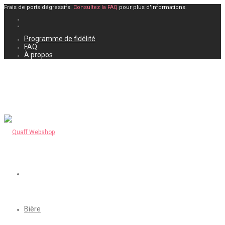
Frais de ports dégressifs.
Consultez la FAQ
pour plus d'informations.
Programme de fidélité
FAQ
À propos
Bière