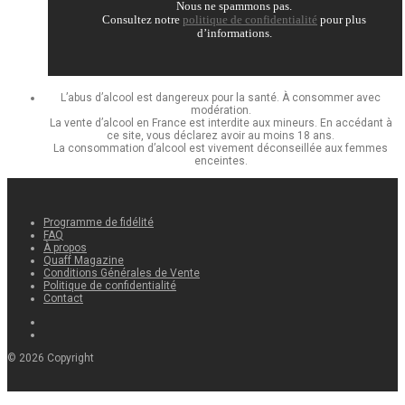
Nous ne spammons pas.
Consultez notre
politique de confidentialité
pour plus
d’informations.
L’abus d’alcool est dangereux pour la santé. À consommer avec
modération.
La vente d’alcool en France est interdite aux mineurs. En accédant à
ce site, vous déclarez avoir au moins 18 ans.
La consommation d’alcool est vivement déconseillée aux femmes
enceintes.
Programme de fidélité
FAQ
À propos
Quaff Magazine
Conditions Générales de Vente
Politique de confidentialité
Contact
©
2026
Copyright