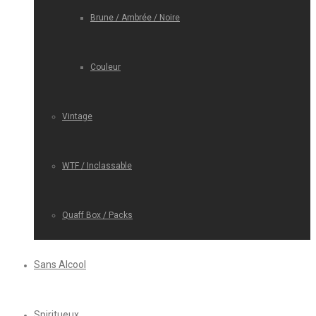
Brune / Ambrée / Noire
Couleur
Vintage
WTF / Inclassable
Quaff Box / Packs
Sans Alcool
Spiritueux