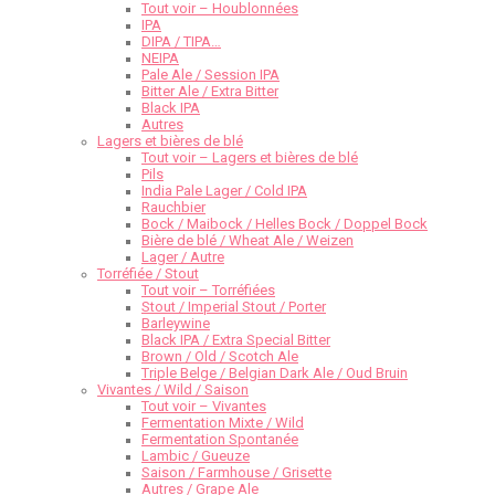
Tout voir – Houblonnées
IPA
DIPA / TIPA…
NEIPA
Pale Ale / Session IPA
Bitter Ale / Extra Bitter
Black IPA
Autres
Lagers et bières de blé
Tout voir – Lagers et bières de blé
Pils
India Pale Lager / Cold IPA
Rauchbier
Bock / Maibock / Helles Bock / Doppel Bock
Bière de blé / Wheat Ale / Weizen
Lager / Autre
Torréfiée / Stout
Tout voir – Torréfiées
Stout / Imperial Stout / Porter
Barleywine
Black IPA / Extra Special Bitter
Brown / Old / Scotch Ale
Triple Belge / Belgian Dark Ale / Oud Bruin
Vivantes / Wild / Saison
Tout voir – Vivantes
Fermentation Mixte / Wild
Fermentation Spontanée
Lambic / Gueuze
Saison / Farmhouse / Grisette
Autres / Grape Ale