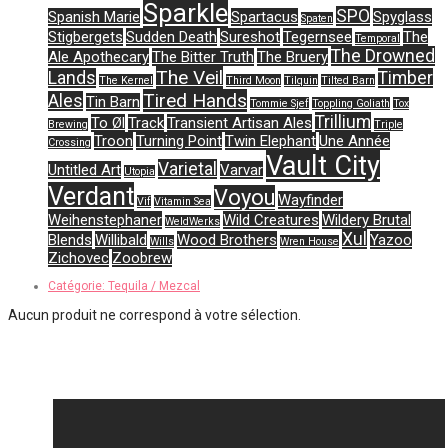
Sparkle
SPO
Spanish Marie
Spartacus
Spyglass
Spaten
Stigbergets
Sudden Death
Sureshot
Tegernsee
The
Temporal
The Drowned
Ale Apothecary
The Bitter Truth
The Bruery
The Veil
Lands
Timber
The Kernel
Third Moon
Tilquin
Tilted Barn
Tired Hands
Ales
Tin Barn
Tommie Sjef
Toppling Goliath
Tox
Trillium
To Øl
Track
Transient Artisan Ales
Brewing
Triple
Troon
Turning Point
Twin Elephant
Une Année
Crossing
Vault City
Varietal
Untitled Art
Varvar
Utopia
Verdant
Voyou
Wayfinder
Vif
Vitamin Sea
Weihenstephaner
Wild Creatures
Wildery Brutal
WeldWerks
Xul
Blends
Willibald
Wood Brothers
Yazoo
Wills
Wren House
Zichovec
Zoobrew
Catégorie:
Tequila / Mezcal
Aucun produit ne correspond à votre sélection.