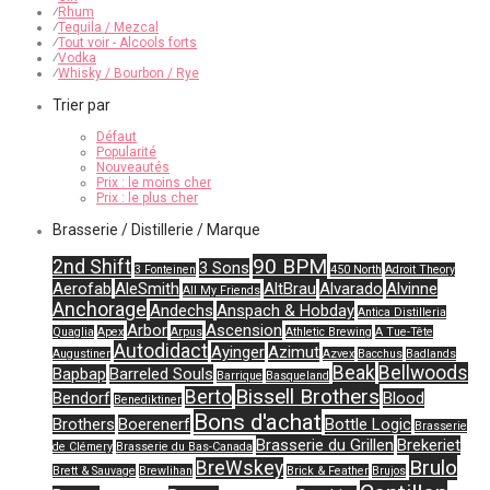
⁄
Rhum
⁄
Tequila / Mezcal
⁄
Tout voir - Alcools forts
⁄
Vodka
⁄
Whisky / Bourbon / Rye
Trier par
Défaut
Popularité
Nouveautés
Prix : le moins cher
Prix : le plus cher
Brasserie / Distillerie / Marque
90 BPM
2nd Shift
3 Sons
3 Fonteinen
450 North
Adroit Theory
Aerofab
AleSmith
AltBrau
Alvarado
Alvinne
All My Friends
Anchorage
Andechs
Anspach & Hobday
Antica Distilleria
Arbor
Ascension
Quaglia
Apex
Arpus
Athletic Brewing
A Tue-Tête
Autodidact
Ayinger
Azimut
Augustiner
Azvex
Bacchus
Badlands
Beak
Bellwoods
Bapbap
Barreled Souls
Barrique
Basqueland
Bissell Brothers
Berto
Bendorf
Blood
Benediktiner
Bons d'achat
Brothers
Boerenerf
Bottle Logic
Brasserie
Brasserie du Grillen
Brekeriet
de Clémery
Brasserie du Bas-Canada
Brulo
BreWskey
Brett & Sauvage
Brewlihan
Brick & Feather
Brujos