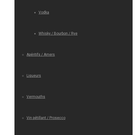
Vodka
Whisky / Bourbon / Rye
Apéritifs / Amers
Liqueurs
Vermouths
Vin pétillant / Prosecco