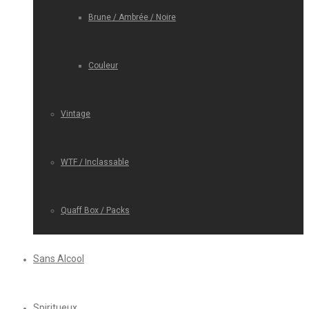
Brune / Ambrée / Noire
Couleur
Vintage
WTF / Inclassable
Quaff Box / Packs
Sans Alcool
Spiritueux