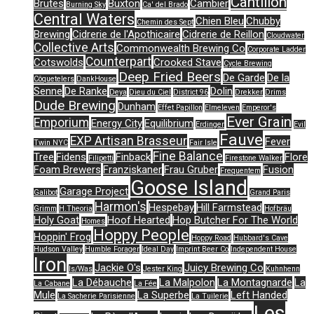
Cantillon
Brutes
Buxton
Cambier
Burning Sky
Ca' del Brado
Central Waters
Chien Bleu
Chubby
Chemin des Sept
Brewing
Cidrerie de l'Apothicaire
Cidrerie de Reillon
Cloudwater
Collective Arts
Commonwealth Brewing Co
Corporate Ladder
Counterpart
Cotswolds
Crooked Stave
Cycle Brewing
Deep Fried Beers
De Garde
De la
Côquetelers
DankHouse
Senne
De Ranke
Dolin
Deya
Dieu du Ciel
District 96
Drekker
Drims
Dude Brewing
Dunham
Effet Papillon
Elmeleven
Emperor's
Ever Grain
Emporium
Energy City
Equilibrium
Erdinger
Evil
Fauve
EXP Artisan Brasseur
Fever
Twin NYC
Fair Isle
Fine Balance
Tree
Fidens
Finback
Flore
Filipetti
Firestone Walker
Foam Brewers
Franziskaner
Frau Gruber
Fusion
Frequentem
Goose Island
Garage Project
Galibot
Grand Paris
Harmon's
Hespebay
Hill Farmstead
Grimm
H.Theoria
Hofbräu
Holy Goat
Hoof Hearted
Hop Butcher For The World
Homes
Hoppy People
Hoppin' Frog
Hoppy Road
Hubbard's Cave
Hudson Valley
Humble Forager
Ideal Day
Imprint Beer Co
Independent House
Iron
Jackie O's
Juicy Brewing Co
Is/Was
Jester King
Kuhnhenn
La Débauche
La Malpolon
La Montagnarde
La
La Cabane
La Fée
Mule
La Superbe
Left Handed
La Sacherie Parisienne
La Tuilerie
Les