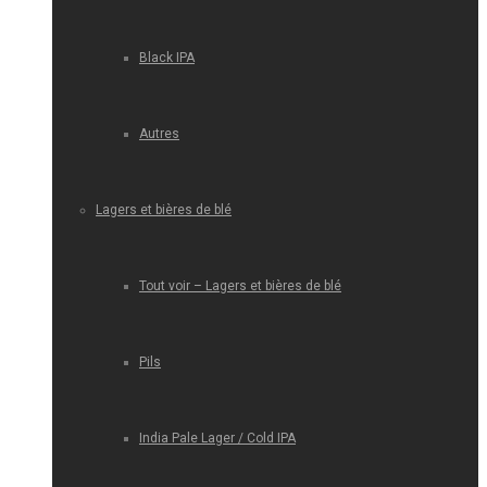
Black IPA
Autres
Lagers et bières de blé
Tout voir – Lagers et bières de blé
Pils
India Pale Lager / Cold IPA