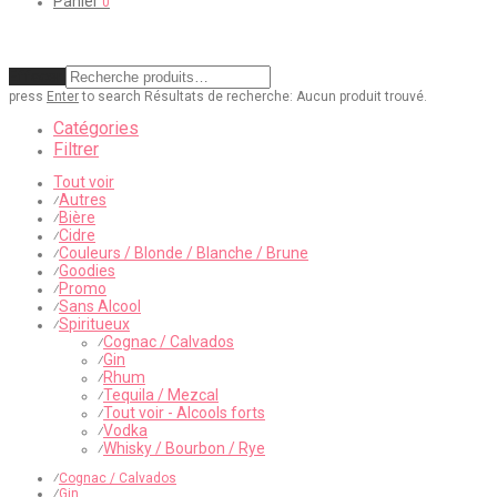
Panier
0
Effacer
press
Enter
to search
Résultats de recherche:
Aucun produit trouvé.
Catégories
Filtrer
Tout voir
Autres
⁄
Bière
⁄
Cidre
⁄
Couleurs / Blonde / Blanche / Brune
⁄
Goodies
⁄
Promo
⁄
Sans Alcool
⁄
Spiritueux
⁄
Cognac / Calvados
⁄
Gin
⁄
Rhum
⁄
Tequila / Mezcal
⁄
Tout voir - Alcools forts
⁄
Vodka
⁄
Whisky / Bourbon / Rye
⁄
⁄
Cognac / Calvados
⁄
Gin