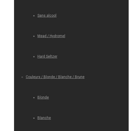
Sans alcool
Mead / Hydromel
Hard Seltzer
Couleurs / Blonde / Blanche / Brune
Blonde
Blanche