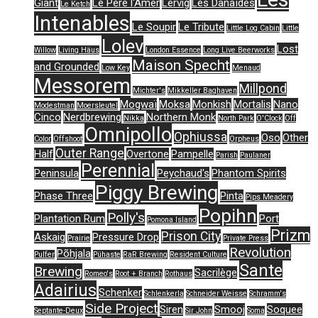
Giant
Le Père l'Amer
Lervig
Les Danaïdes
Le Ketch
Intenables
Le Soupir
Le Tribute
Little Log Cabin
Little
Lolev
Lost
Willow
Living Häus
London Essence
Long Live Beerworks
Maison Specht
and Grounded
Low Key
Menaud
Messorem
Millpond
Michter's
Mikkeller Baghaven
Mogwaï
Moksa
Monkish
Mortalis
Nano
Modestman
Moersleutel
Cinco
Nerdbrewing
Northern Monk
Nikka
North Park
O'Clock
Off
Omnipollo
Ophiussa
Oso
Other
Color
Offshoot
Orpheus
Outer Range
Half
Overtone
Pampelle
Parish
Paulaner
Perennial
Peninsula
Peychaud's
Phantom Spirits
Piggy Brewing
Phase Three
Pinta
Pips Meadery
Popihn
Polly's
Plantation Rum
Port
Pomona Island
Prizm
Prison City
Askaig
Pressure Drop
Prairie
Private Press
Revolution
Põhjala
Pulfer
Pühaste
RaR Brewing
Resident Culture
Sante
Brewing
Sacrilège
Romeo's
Root + Branch
Rothaus
Adairius
Schenker
Schlenkerla
Schneider Weisse
Schramm's
Side Project
Siren
Smooj
Soquee
Septante-Deux
Sir John
Soma