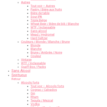
Autres
Tout voir – Autres
Pastry / Bière aux fruits
Bière de table
Sour IPA
Triple Belge
Wheat Beer / Bière de blé / Blanche
WTF / Inclassable
Sans alcool
Mead / Hydromel
Hard Seltzer
Couleurs / Blonde / Blanche / Brune
Blonde
Blanche
Brune / Ambrée / Noire
Couleur
Vintage
WTF / Inclassable
Quaff Box / Packs
Sans Alcool
Spiritueux
Retour
Alcools forts
Tout voir – Alcools forts
Cognac / Calvados
Gin
Rhum
Tequila / Mezcal
Vodka