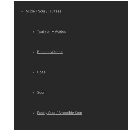
Acide / Sour / Fruitées
Tout voir – Acides
Berliner Weisse
Gose
Sour
Pastry Sour / Smoothie Sour