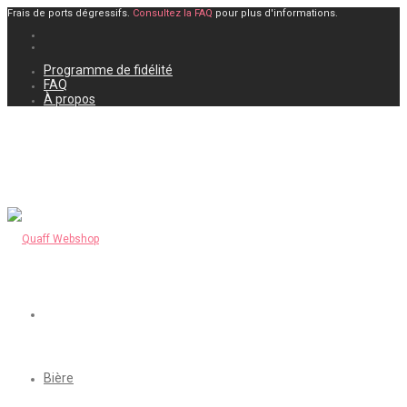
Frais de ports dégressifs.
Consultez la FAQ
pour plus d'informations.
Programme de fidélité
FAQ
À propos
Bière