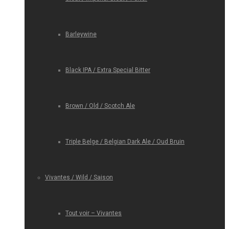
Barleywine
Black IPA / Extra Special Bitter
Brown / Old / Scotch Ale
Triple Belge / Belgian Dark Ale / Oud Bruin
Vivantes / Wild / Saison
Tout voir – Vivantes