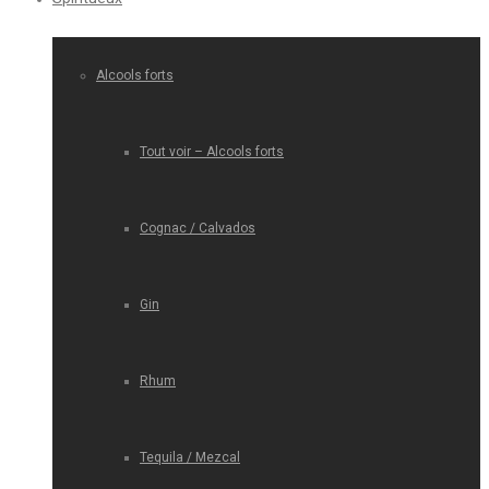
Alcools forts
Tout voir – Alcools forts
Cognac / Calvados
Gin
Rhum
Tequila / Mezcal