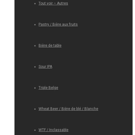
Tout voir – Autres
Pastry / Bière aux fruits
Bière de table
Sour IPA
Triple Belge
Wheat Beer / Bière de blé / Blanche
WTF / Inclassable