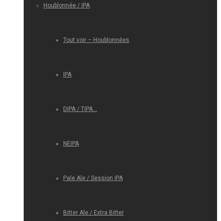
Houblonnée / IPA
Tout voir – Houblonnées
IPA
DIPA / TIPA…
NEIPA
Pale Ale / Session IPA
Bitter Ale / Extra Bitter