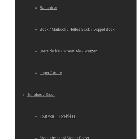
Rauchbier
Bock / Maibock / Helles Bock / Doppel Bock
Bière de blé / Wheat Ale / Weizen
Lager / Autre
Torréfiée / Stout
Tout voir – Torréfiées
Stout / Imperial Stout / Porter