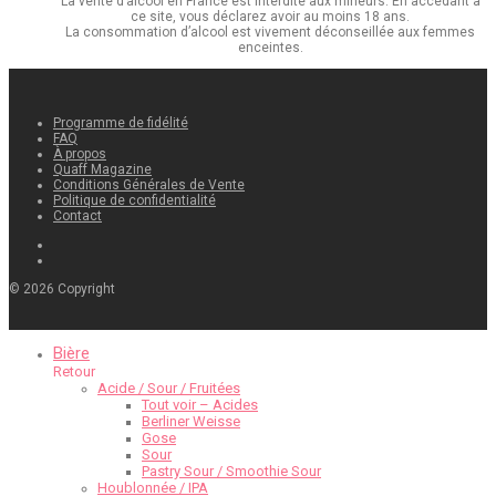
La vente d’alcool en France est interdite aux mineurs. En accédant à
ce site, vous déclarez avoir au moins 18 ans.
La consommation d’alcool est vivement déconseillée aux femmes
enceintes.
Programme de fidélité
FAQ
À propos
Quaff Magazine
Conditions Générales de Vente
Politique de confidentialité
Contact
©
2026
Copyright
Bière
Retour
Acide / Sour / Fruitées
Tout voir – Acides
Berliner Weisse
Gose
Sour
Pastry Sour / Smoothie Sour
Houblonnée / IPA