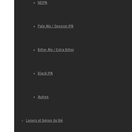
NEIPA
Pale Ale / Session IPA
Bitter Ale / Extra Bitter
Black IPA
Autres
Lagers et bières de blé