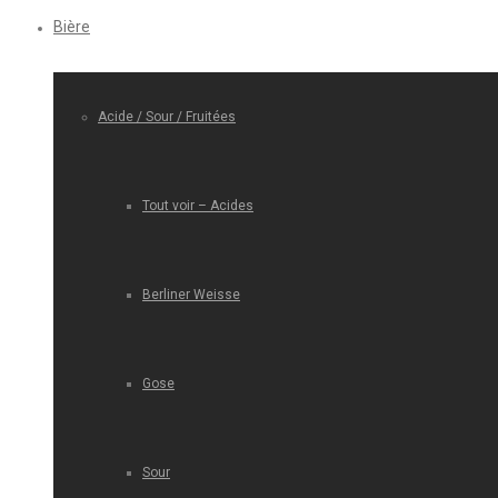
Bière
Acide / Sour / Fruitées
Tout voir – Acides
Berliner Weisse
Gose
Sour