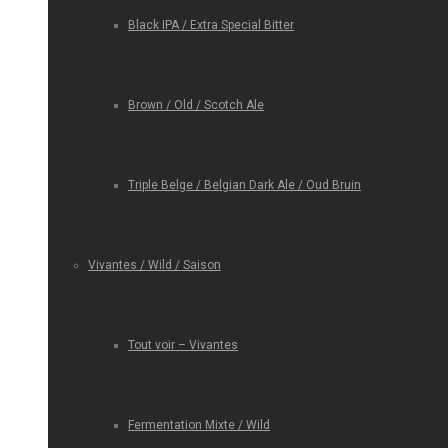
Black IPA / Extra Special Bitter
Brown / Old / Scotch Ale
Triple Belge / Belgian Dark Ale / Oud Bruin
Vivantes / Wild / Saison
Tout voir – Vivantes
Fermentation Mixte / Wild