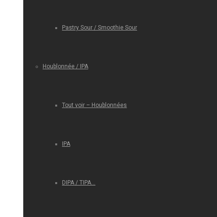
Pastry Sour / Smoothie Sour
Houblonnée / IPA
Tout voir – Houblonnées
IPA
DIPA / TIPA…