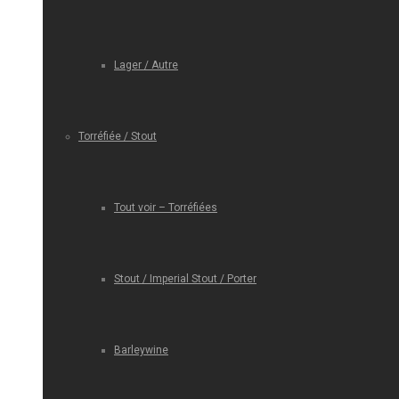
Lager / Autre
Torréfiée / Stout
Tout voir – Torréfiées
Stout / Imperial Stout / Porter
Barleywine