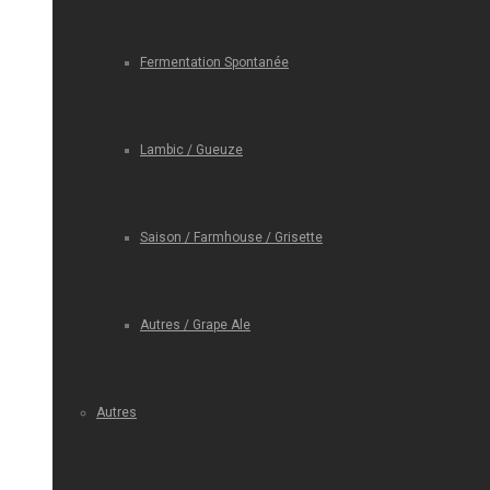
Fermentation Spontanée
Lambic / Gueuze
Saison / Farmhouse / Grisette
Autres / Grape Ale
Autres