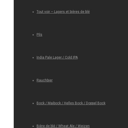
Tout voir – Lagers et bières de blé
Pils
India Pale Lager / Cold IPA
Rauchbier
Bock / Maibock / Helles Bock / Doppel Bock
Bière de blé / Wheat Ale / Weizen