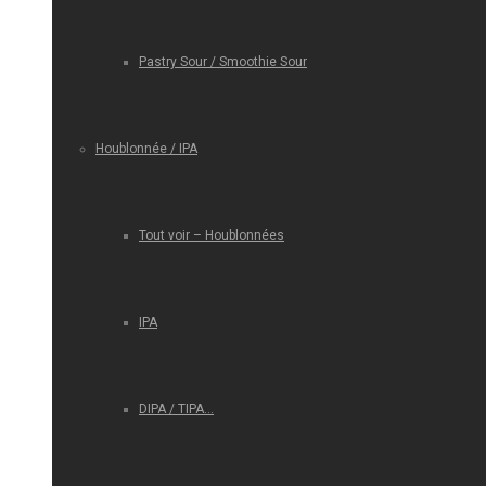
Pastry Sour / Smoothie Sour
Houblonnée / IPA
Tout voir – Houblonnées
IPA
DIPA / TIPA…