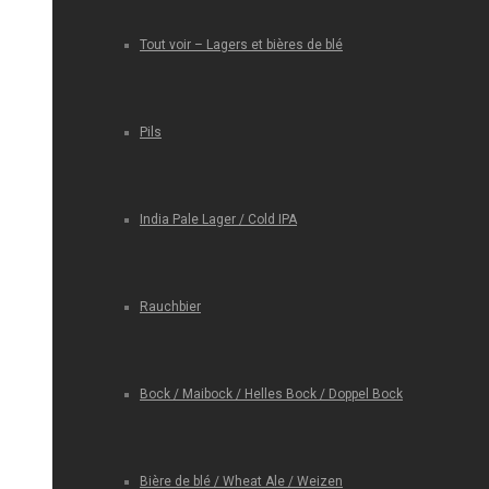
Tout voir – Lagers et bières de blé
Pils
India Pale Lager / Cold IPA
Rauchbier
Bock / Maibock / Helles Bock / Doppel Bock
Bière de blé / Wheat Ale / Weizen