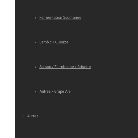
Fermentation Spontanée
Lambic / Gueuze
Saison / Farmhouse / Grisette
Autres / Grape Ale
Autres