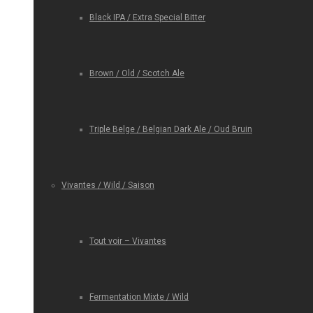
Black IPA / Extra Special Bitter
Brown / Old / Scotch Ale
Triple Belge / Belgian Dark Ale / Oud Bruin
Vivantes / Wild / Saison
Tout voir – Vivantes
Fermentation Mixte / Wild