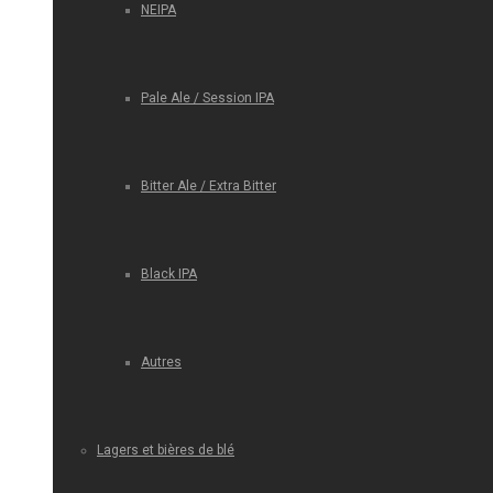
NEIPA
Pale Ale / Session IPA
Bitter Ale / Extra Bitter
Black IPA
Autres
Lagers et bières de blé