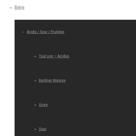
Bière
Acide / Sour / Fruitées
Tout voir – Acides
Berliner Weisse
Gose
Sour