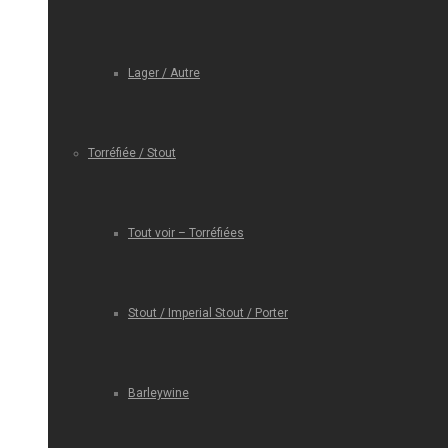
Lager / Autre
Torréfiée / Stout
Tout voir – Torréfiées
Stout / Imperial Stout / Porter
Barleywine