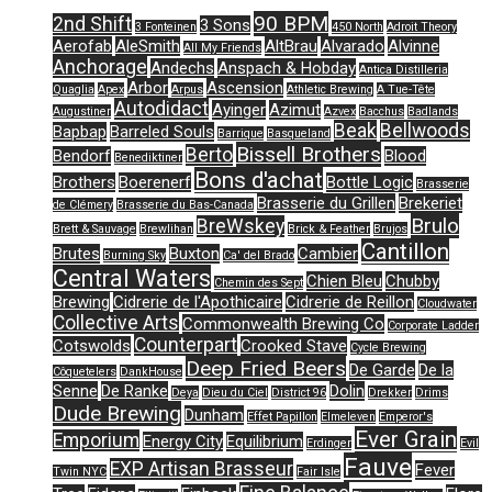
90 BPM
2nd Shift
3 Sons
3 Fonteinen
450 North
Adroit Theory
Aerofab
AleSmith
AltBrau
Alvarado
Alvinne
All My Friends
Anchorage
Andechs
Anspach & Hobday
Antica Distilleria
Arbor
Ascension
Quaglia
Apex
Arpus
Athletic Brewing
A Tue-Tête
Autodidact
Ayinger
Azimut
Augustiner
Azvex
Bacchus
Badlands
Beak
Bellwoods
Bapbap
Barreled Souls
Barrique
Basqueland
Bissell Brothers
Berto
Bendorf
Blood
Benediktiner
Bons d'achat
Brothers
Boerenerf
Bottle Logic
Brasserie
Brasserie du Grillen
Brekeriet
de Clémery
Brasserie du Bas-Canada
Brulo
BreWskey
Brett & Sauvage
Brewlihan
Brick & Feather
Brujos
Cantillon
Brutes
Buxton
Cambier
Burning Sky
Ca' del Brado
Central Waters
Chien Bleu
Chubby
Chemin des Sept
Brewing
Cidrerie de l'Apothicaire
Cidrerie de Reillon
Cloudwater
Collective Arts
Commonwealth Brewing Co
Corporate Ladder
Counterpart
Cotswolds
Crooked Stave
Cycle Brewing
Deep Fried Beers
De Garde
De la
Côquetelers
DankHouse
Senne
De Ranke
Dolin
Deya
Dieu du Ciel
District 96
Drekker
Drims
Dude Brewing
Dunham
Effet Papillon
Elmeleven
Emperor's
Ever Grain
Emporium
Energy City
Equilibrium
Erdinger
Evil
Fauve
EXP Artisan Brasseur
Fever
Twin NYC
Fair Isle