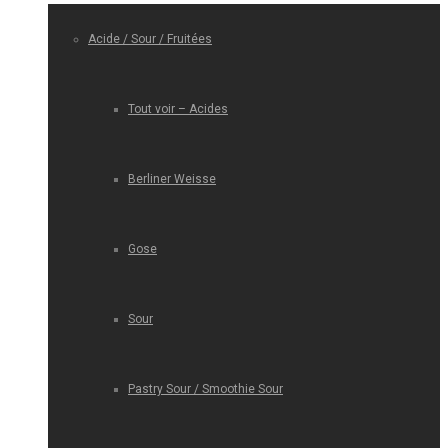
Acide / Sour / Fruitées
Tout voir – Acides
Berliner Weisse
Gose
Sour
Pastry Sour / Smoothie Sour