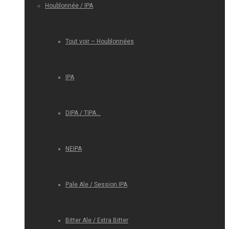
Houblonnée / IPA
Tout voir – Houblonnées
IPA
DIPA / TIPA…
NEIPA
Pale Ale / Session IPA
Bitter Ale / Extra Bitter