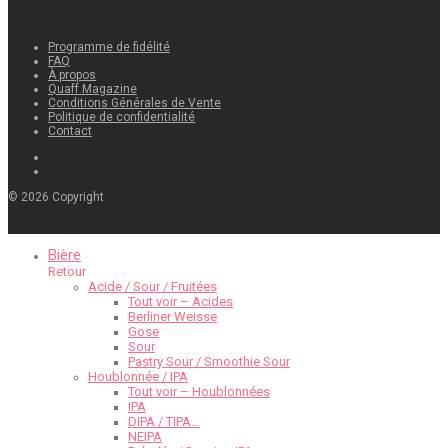
Programme de fidélité
FAQ
À propos
Quaff Magazine
Conditions Générales de Vente
Politique de confidentialité
Contact
©
2026
Copyright
Bière
Retour
Acide / Sour / Fruitées
Tout voir – Acides
Berliner Weisse
Gose
Sour
Pastry Sour / Smoothie Sour
Houblonnée / IPA
Tout voir – Houblonnées
IPA
DIPA / TIPA…
NEIPA