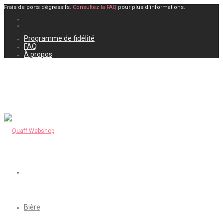
Frais de ports dégressifs.
Consultez la FAQ
pour plus d'informations.
Programme de fidélité
FAQ
À propos
Bière