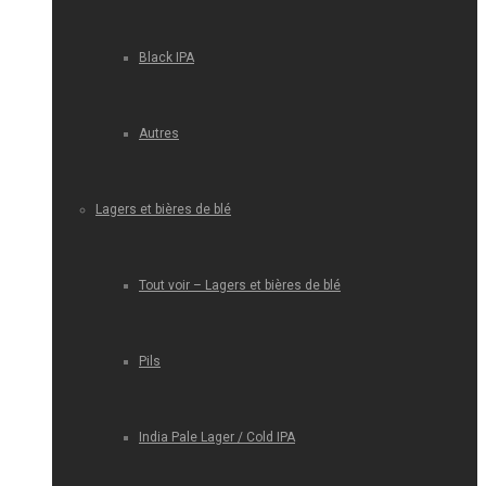
Black IPA
Autres
Lagers et bières de blé
Tout voir – Lagers et bières de blé
Pils
India Pale Lager / Cold IPA