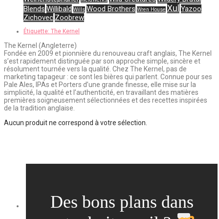
Xul
Blends
Willibald
Wood Brothers
Yazoo
Wills
Wren House
Zichovec
Zoobrew
Étiquette:
The Kernel
The Kernel (Angleterre)
Fondée en 2009 et pionnière du renouveau craft anglais, The Kernel
s’est rapidement distinguée par son approche simple, sincère et
résolument tournée vers la qualité. Chez The Kernel, pas de
marketing tapageur : ce sont les bières qui parlent. Connue pour ses
Pale Ales, IPAs et Porters d’une grande finesse, elle mise sur la
simplicité, la qualité et l’authenticité, en travaillant des matières
premières soigneusement sélectionnées et des recettes inspirées
de la tradition anglaise.
Aucun produit ne correspond à votre sélection.
Des bons plans dans