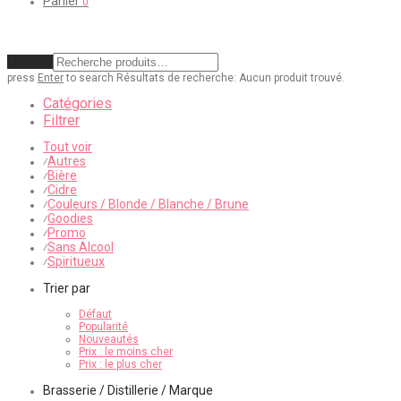
Panier
0
Effacer
press
Enter
to search
Résultats de recherche:
Aucun produit trouvé.
Catégories
Filtrer
Tout voir
Autres
⁄
Bière
⁄
Cidre
⁄
Couleurs / Blonde / Blanche / Brune
⁄
Goodies
⁄
Promo
⁄
Sans Alcool
⁄
Spiritueux
⁄
Trier par
Défaut
Popularité
Nouveautés
Prix : le moins cher
Prix : le plus cher
Brasserie / Distillerie / Marque