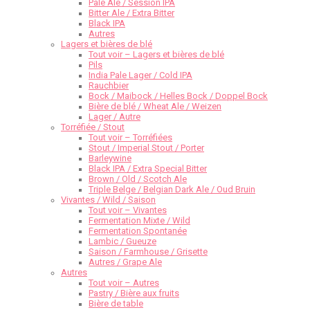
Pale Ale / Session IPA
Bitter Ale / Extra Bitter
Black IPA
Autres
Lagers et bières de blé
Tout voir – Lagers et bières de blé
Pils
India Pale Lager / Cold IPA
Rauchbier
Bock / Maibock / Helles Bock / Doppel Bock
Bière de blé / Wheat Ale / Weizen
Lager / Autre
Torréfiée / Stout
Tout voir – Torréfiées
Stout / Imperial Stout / Porter
Barleywine
Black IPA / Extra Special Bitter
Brown / Old / Scotch Ale
Triple Belge / Belgian Dark Ale / Oud Bruin
Vivantes / Wild / Saison
Tout voir – Vivantes
Fermentation Mixte / Wild
Fermentation Spontanée
Lambic / Gueuze
Saison / Farmhouse / Grisette
Autres / Grape Ale
Autres
Tout voir – Autres
Pastry / Bière aux fruits
Bière de table