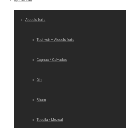
Alcools forts
Tout voir – Alcools forts
Cognac / Calvados
Gin
Rhum
Tequila / Mezcal