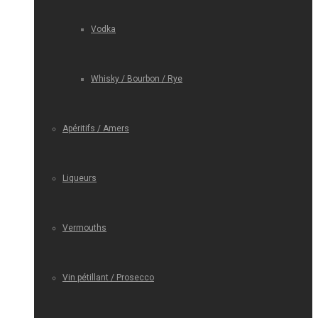
Vodka
Whisky / Bourbon / Rye
Apéritifs / Amers
Liqueurs
Vermouths
Vin pétillant / Prosecco