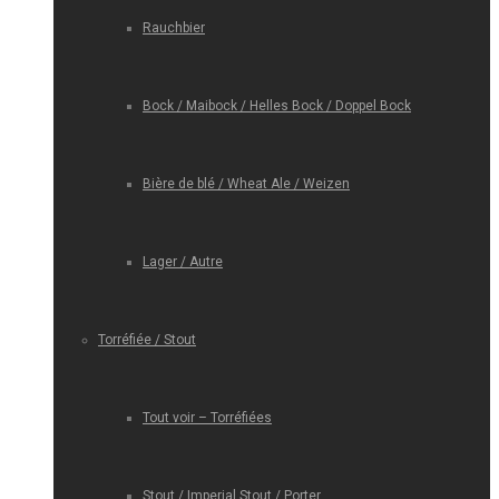
Rauchbier
Bock / Maibock / Helles Bock / Doppel Bock
Bière de blé / Wheat Ale / Weizen
Lager / Autre
Torréfiée / Stout
Tout voir – Torréfiées
Stout / Imperial Stout / Porter