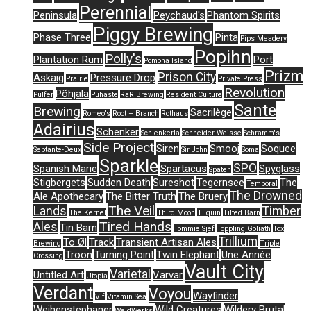
Perennial
Peninsula
Peychaud's
Phantom Spirits
Piggy Brewing
Phase Three
Pinta
Pips Meadery
Popihn
Polly's
Plantation Rum
Port
Pomona Island
Prizm
Prison City
Askaig
Pressure Drop
Prairie
Private Press
Revolution
Põhjala
Pulfer
Pühaste
RaR Brewing
Resident Culture
Sante
Brewing
Sacrilège
Romeo's
Root + Branch
Rothaus
Adairius
Schenker
Schlenkerla
Schneider Weisse
Schramm's
Side Project
Siren
Smooj
Soquee
Septante-Deux
Sir John
Soma
Sparkle
SPO
Spanish Marie
Spartacus
Spyglass
Spaten
Stigbergets
Sudden Death
Sureshot
Tegernsee
The
Temporal
The Drowned
Ale Apothecary
The Bitter Truth
The Bruery
The Veil
Lands
Timber
The Kernel
Third Moon
Tilquin
Tilted Barn
Tired Hands
Ales
Tin Barn
Tommie Sjef
Toppling Goliath
Tox
Trillium
To Øl
Track
Transient Artisan Ales
Brewing
Triple
Troon
Turning Point
Twin Elephant
Une Année
Crossing
Vault City
Varietal
Untitled Art
Varvar
Utopia
Verdant
Voyou
Wayfinder
Vif
Vitamin Sea
Weihenstephaner
Wild Creatures
Wildery Brutal
WeldWerks