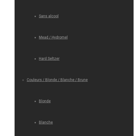
Sans alcool
Mead / Hydromel
Hard Seltzer
Couleurs / Blonde / Blanche / Brune
Blonde
Blanche