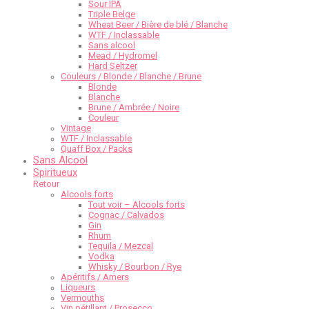
Sour IPA
Triple Belge
Wheat Beer / Bière de blé / Blanche
WTF / Inclassable
Sans alcool
Mead / Hydromel
Hard Seltzer
Couleurs / Blonde / Blanche / Brune
Blonde
Blanche
Brune / Ambrée / Noire
Couleur
Vintage
WTF / Inclassable
Quaff Box / Packs
Sans Alcool
Spiritueux
Retour
Alcools forts
Tout voir – Alcools forts
Cognac / Calvados
Gin
Rhum
Tequila / Mezcal
Vodka
Whisky / Bourbon / Rye
Apéritifs / Amers
Liqueurs
Vermouths
Vin pétillant / Prosecco