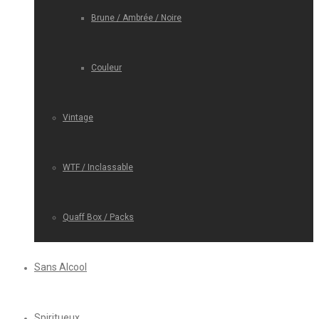
Brune / Ambrée / Noire
Couleur
Vintage
WTF / Inclassable
Quaff Box / Packs
Sans Alcool
Spiritueux