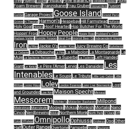
Fine Balance
Tree
Fidens
Finback
Flore
Filipetti
Firestone Walker
Foam Brewers
Franziskaner
Frau Gruber
Fusion
Frequentem
Goose Island
Garage Project
Galibot
Grand Paris
Harmon's
Hespebay
Hill Farmstead
Grimm
H.Theoria
Hofbräu
Holy Goat
Hoof Hearted
Hop Butcher For The World
Homes
Hoppy People
Hoppin' Frog
Hoppy Road
Hubbard's Cave
Hudson Valley
Humble Forager
Ideal Day
Imprint Beer Co
Independent House
Iron
Jackie O's
Juicy Brewing Co
Is/Was
Jester King
Kuhnhenn
La Débauche
La Malpolon
La Montagnarde
La
La Cabane
La Fée
Mule
La Superbe
Left Handed
La Sacherie Parisienne
La Tuilerie
Les
Giant
Le Père l'Amer
Lervig
Les Danaïdes
Le Ketch
Intenables
Le Soupir
Le Tribute
Little Log Cabin
Little
Lolev
Lost
Willow
Living Häus
London Essence
Long Live Beerworks
Maison Specht
and Grounded
Low Key
Menaud
Messorem
Millpond
Michter's
Mikkeller Baghaven
Mogwaï
Moksa
Monkish
Mortalis
Nano
Modestman
Moersleutel
Cinco
Nerdbrewing
Northern Monk
Nikka
North Park
O'Clock
Off
Omnipollo
Ophiussa
Oso
Other
Color
Offshoot
Orpheus
Outer Range
Half
Overtone
Pampelle
Parish
Paulaner