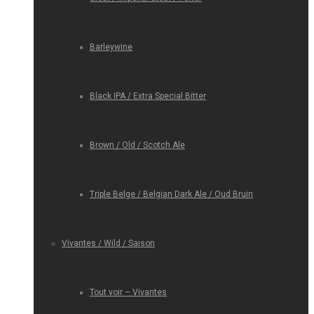
Barleywine
Black IPA / Extra Special Bitter
Brown / Old / Scotch Ale
Triple Belge / Belgian Dark Ale / Oud Bruin
Vivantes / Wild / Saison
Tout voir – Vivantes