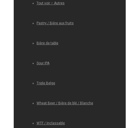
Tout voir – Autres
Pastry / Bière aux fruits
Bière de table
Sour IPA
Triple Belge
Wheat Beer / Bière de blé / Blanche
WTF / Inclassable