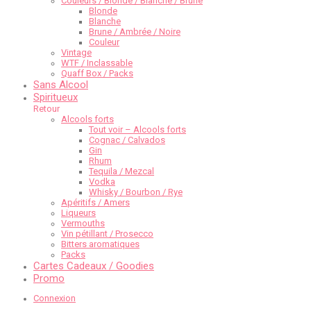
Couleurs / Blonde / Blanche / Brune
Blonde
Blanche
Brune / Ambrée / Noire
Couleur
Vintage
WTF / Inclassable
Quaff Box / Packs
Sans Alcool
Spiritueux
Retour
Alcools forts
Tout voir – Alcools forts
Cognac / Calvados
Gin
Rhum
Tequila / Mezcal
Vodka
Whisky / Bourbon / Rye
Apéritifs / Amers
Liqueurs
Vermouths
Vin pétillant / Prosecco
Bitters aromatiques
Packs
Cartes Cadeaux / Goodies
Promo
Connexion