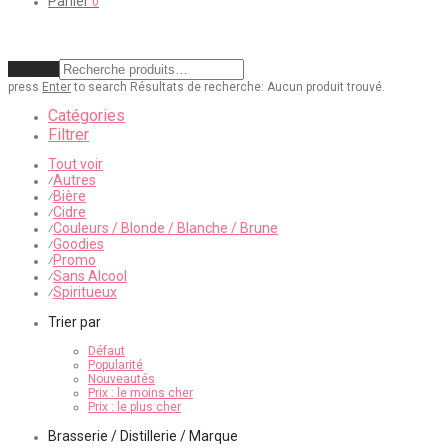
Panier
0
Effacer
press
Enter
to search
Résultats de recherche:
Aucun produit trouvé.
Catégories
Filtrer
Tout voir
Autres
⁄
Bière
⁄
Cidre
⁄
Couleurs / Blonde / Blanche / Brune
⁄
Goodies
⁄
Promo
⁄
Sans Alcool
⁄
Spiritueux
⁄
Trier par
Défaut
Popularité
Nouveautés
Prix : le moins cher
Prix : le plus cher
Brasserie / Distillerie / Marque