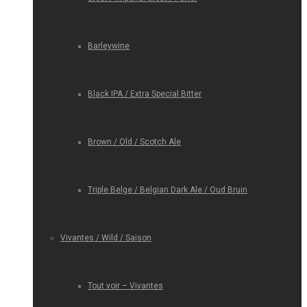
Barleywine
Black IPA / Extra Special Bitter
Brown / Old / Scotch Ale
Triple Belge / Belgian Dark Ale / Oud Bruin
Vivantes / Wild / Saison
Tout voir – Vivantes