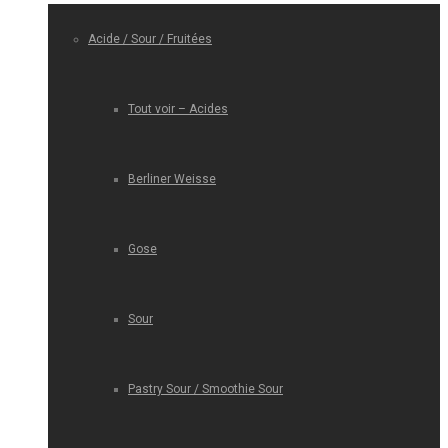
Acide / Sour / Fruitées
Tout voir – Acides
Berliner Weisse
Gose
Sour
Pastry Sour / Smoothie Sour