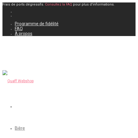
Frais de ports dégressifs.
Consultez la FAQ
pour plus d'informations.
Programme de fidélité
FAQ
À propos
Bière