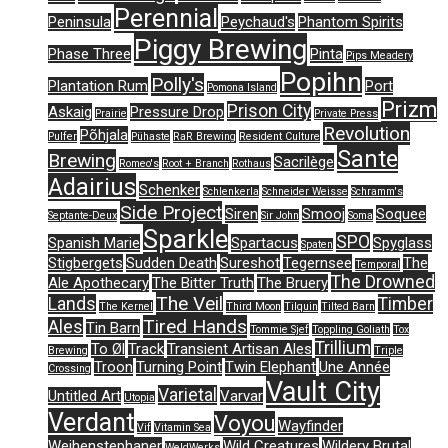
Perennial
Peninsula
Peychaud's
Phantom Spirits
Piggy Brewing
Phase Three
Pinta
Pips Meadery
Popihn
Polly's
Plantation Rum
Port
Pomona Island
Prizm
Prison City
Askaig
Pressure Drop
Prairie
Private Press
Revolution
Põhjala
Pulfer
Pühaste
RaR Brewing
Resident Culture
Sante
Brewing
Sacrilège
Romeo's
Root + Branch
Rothaus
Adairius
Schenker
Schlenkerla
Schneider Weisse
Schramm's
Side Project
Siren
Smooj
Soquee
Septante-Deux
Sir John
Soma
Sparkle
SPO
Spanish Marie
Spartacus
Spyglass
Spaten
Stigbergets
Sudden Death
Sureshot
Tegernsee
The
Temporal
The Drowned
Ale Apothecary
The Bitter Truth
The Bruery
The Veil
Lands
Timber
The Kernel
Third Moon
Tilquin
Tilted Barn
Tired Hands
Ales
Tin Barn
Tommie Sjef
Toppling Goliath
Tox
Trillium
To Øl
Track
Transient Artisan Ales
Brewing
Triple
Troon
Turning Point
Twin Elephant
Une Année
Crossing
Vault City
Varietal
Untitled Art
Varvar
Utopia
Verdant
Voyou
Wayfinder
Vif
Vitamin Sea
Weihenstephaner
Wild Creatures
Wildery Brutal
WeldWerks