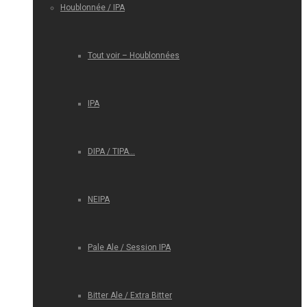
Houblonnée / IPA
Tout voir – Houblonnées
IPA
DIPA / TIPA…
NEIPA
Pale Ale / Session IPA
Bitter Ale / Extra Bitter