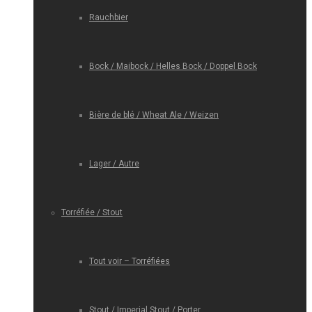
Rauchbier
Bock / Maibock / Helles Bock / Doppel Bock
Bière de blé / Wheat Ale / Weizen
Lager / Autre
Torréfiée / Stout
Tout voir – Torréfiées
Stout / Imperial Stout / Porter