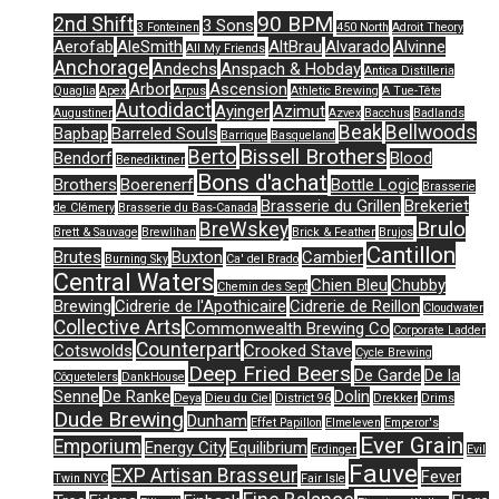
90 BPM
2nd Shift
3 Sons
3 Fonteinen
450 North
Adroit Theory
Aerofab
AleSmith
AltBrau
Alvarado
Alvinne
All My Friends
Anchorage
Andechs
Anspach & Hobday
Antica Distilleria
Arbor
Ascension
Quaglia
Apex
Arpus
Athletic Brewing
A Tue-Tête
Autodidact
Ayinger
Azimut
Augustiner
Azvex
Bacchus
Badlands
Beak
Bellwoods
Bapbap
Barreled Souls
Barrique
Basqueland
Bissell Brothers
Berto
Bendorf
Blood
Benediktiner
Bons d'achat
Brothers
Boerenerf
Bottle Logic
Brasserie
Brasserie du Grillen
Brekeriet
de Clémery
Brasserie du Bas-Canada
Brulo
BreWskey
Brett & Sauvage
Brewlihan
Brick & Feather
Brujos
Cantillon
Brutes
Buxton
Cambier
Burning Sky
Ca' del Brado
Central Waters
Chien Bleu
Chubby
Chemin des Sept
Brewing
Cidrerie de l'Apothicaire
Cidrerie de Reillon
Cloudwater
Collective Arts
Commonwealth Brewing Co
Corporate Ladder
Counterpart
Cotswolds
Crooked Stave
Cycle Brewing
Deep Fried Beers
De Garde
De la
Côquetelers
DankHouse
Senne
De Ranke
Dolin
Deya
Dieu du Ciel
District 96
Drekker
Drims
Dude Brewing
Dunham
Effet Papillon
Elmeleven
Emperor's
Ever Grain
Emporium
Energy City
Equilibrium
Erdinger
Evil
Fauve
EXP Artisan Brasseur
Fever
Twin NYC
Fair Isle