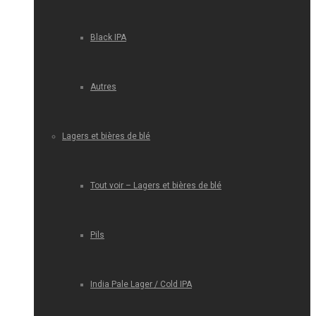
Black IPA
Autres
Lagers et bières de blé
Tout voir – Lagers et bières de blé
Pils
India Pale Lager / Cold IPA