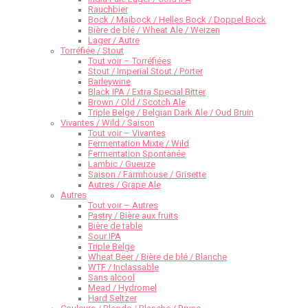
Rauchbier
Bock / Maibock / Helles Bock / Doppel Bock
Bière de blé / Wheat Ale / Weizen
Lager / Autre
Torréfiée / Stout
Tout voir – Torréfiées
Stout / Imperial Stout / Porter
Barleywine
Black IPA / Extra Special Bitter
Brown / Old / Scotch Ale
Triple Belge / Belgian Dark Ale / Oud Bruin
Vivantes / Wild / Saison
Tout voir – Vivantes
Fermentation Mixte / Wild
Fermentation Spontanée
Lambic / Gueuze
Saison / Farmhouse / Grisette
Autres / Grape Ale
Autres
Tout voir – Autres
Pastry / Bière aux fruits
Bière de table
Sour IPA
Triple Belge
Wheat Beer / Bière de blé / Blanche
WTF / Inclassable
Sans alcool
Mead / Hydromel
Hard Seltzer