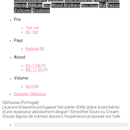
Xul
Blends
Willibald
Wood Brothers
Yazoo
Wills
Wren House
Zichovec
Zoobrew
Prix
Tout voir
5
€
-
10
€
Pays
Portugal
(2)
Alcool
5% - 7,9%
(1)
8% - 11,9%
(1)
Volume
44 cl
(2)
Étiquette:
Ophiussa
Ophiussa (Portugal)
La jeune brasserie portugaise fait parler d’elle grâce à ses bières
d’une épaisseur absolument dingue ! Smoothie Sours ou Cream
Stouts dignes de crèmes dessert, l’expérience proposée est folle.