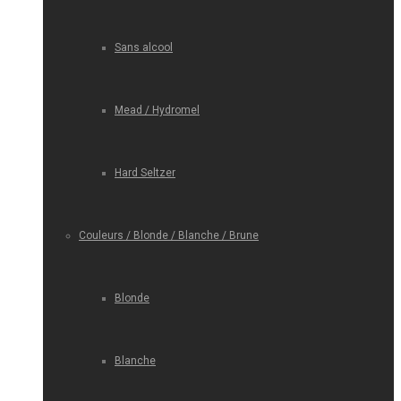
Sans alcool
Mead / Hydromel
Hard Seltzer
Couleurs / Blonde / Blanche / Brune
Blonde
Blanche