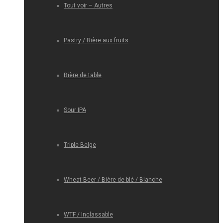
Tout voir – Autres
Pastry / Bière aux fruits
Bière de table
Sour IPA
Triple Belge
Wheat Beer / Bière de blé / Blanche
WTF / Inclassable