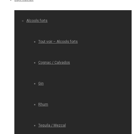
Alcools forts
Tout voir – Alcools forts
Cognac / Calvados
Gin
Rhum
Tequila / Mezcal