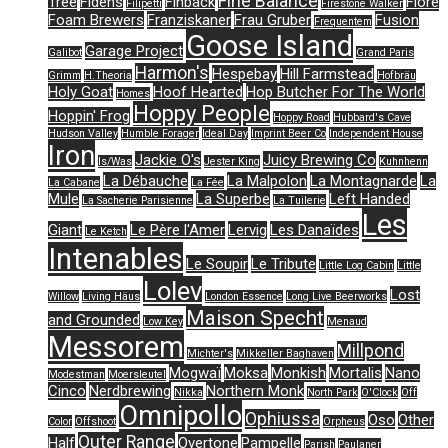
Fine Balance
Tree
Fidens
Finback
Flore
Filipetti
Firestone Walker
Foam Brewers
Franziskaner
Frau Gruber
Fusion
Frequentem
Goose Island
Garage Project
Galibot
Grand Paris
Harmon's
Hespebay
Hill Farmstead
Grimm
H.Theoria
Hofbräu
Holy Goat
Hoof Hearted
Hop Butcher For The World
Homes
Hoppy People
Hoppin' Frog
Hoppy Road
Hubbard's Cave
Hudson Valley
Humble Forager
Ideal Day
Imprint Beer Co
Independent House
Iron
Jackie O's
Juicy Brewing Co
Is/Was
Jester King
Kuhnhenn
La Débauche
La Malpolon
La Montagnarde
La
La Cabane
La Fée
Mule
La Superbe
Left Handed
La Sacherie Parisienne
La Tuilerie
Les
Giant
Le Père l'Amer
Lervig
Les Danaïdes
Le Ketch
Intenables
Le Soupir
Le Tribute
Little Log Cabin
Little
Lolev
Lost
Willow
Living Häus
London Essence
Long Live Beerworks
Maison Specht
and Grounded
Low Key
Menaud
Messorem
Millpond
Michter's
Mikkeller Baghaven
Mogwaï
Moksa
Monkish
Mortalis
Nano
Modestman
Moersleutel
Cinco
Nerdbrewing
Northern Monk
Nikka
North Park
O'Clock
Off
Omnipollo
Ophiussa
Oso
Other
Color
Offshoot
Orpheus
Outer Range
Half
Overtone
Pampelle
Parish
Paulaner