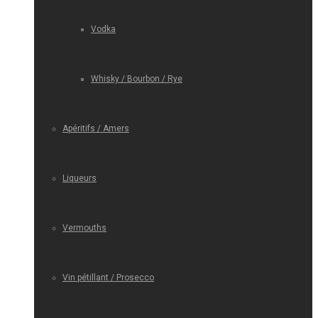
Vodka
Whisky / Bourbon / Rye
Apéritifs / Amers
Liqueurs
Vermouths
Vin pétillant / Prosecco