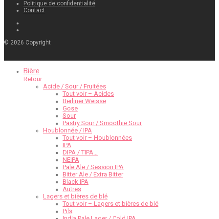
Politique de confidentialité
Contact
©
2026
Copyright
Bière
Retour
Acide / Sour / Fruitées
Tout voir – Acides
Berliner Weisse
Gose
Sour
Pastry Sour / Smoothie Sour
Houblonnée / IPA
Tout voir – Houblonnées
IPA
DIPA / TIPA…
NEIPA
Pale Ale / Session IPA
Bitter Ale / Extra Bitter
Black IPA
Autres
Lagers et bières de blé
Tout voir – Lagers et bières de blé
Pils
India Pale Lager / Cold IPA