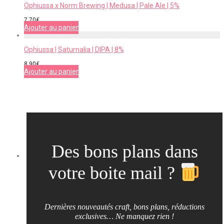
Ophiussa x Norm Brewing | Medusa | Pale Ale | 5%
7,70
€
Ajouter au panier
Ophiussa | Saturnalia | DIPA | 8%
8,90
€
Ajouter au panier
Des bons plans dans
votre boite mail ?
Dernières nouveautés craft, bons plans, réductions
exclusives… Ne manquez rien !