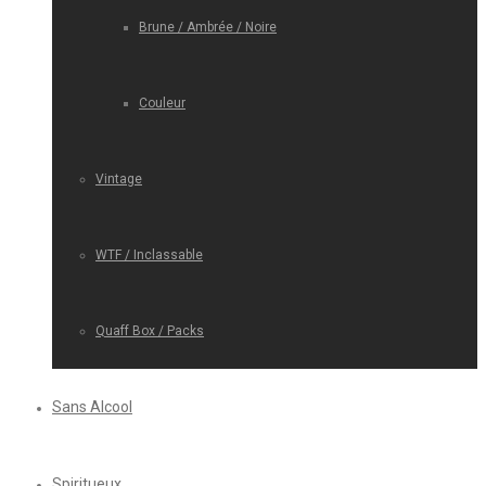
Brune / Ambrée / Noire
Couleur
Vintage
WTF / Inclassable
Quaff Box / Packs
Sans Alcool
Spiritueux