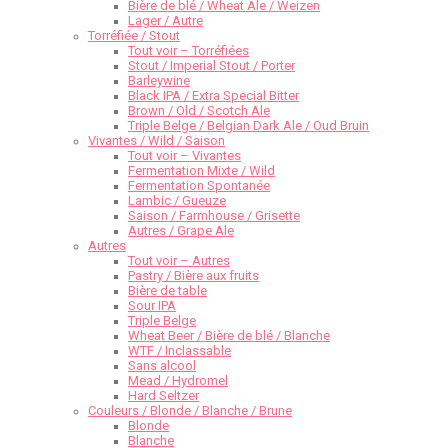
Bière de blé / Wheat Ale / Weizen
Lager / Autre
Torréfiée / Stout
Tout voir – Torréfiées
Stout / Imperial Stout / Porter
Barleywine
Black IPA / Extra Special Bitter
Brown / Old / Scotch Ale
Triple Belge / Belgian Dark Ale / Oud Bruin
Vivantes / Wild / Saison
Tout voir – Vivantes
Fermentation Mixte / Wild
Fermentation Spontanée
Lambic / Gueuze
Saison / Farmhouse / Grisette
Autres / Grape Ale
Autres
Tout voir – Autres
Pastry / Bière aux fruits
Bière de table
Sour IPA
Triple Belge
Wheat Beer / Bière de blé / Blanche
WTF / Inclassable
Sans alcool
Mead / Hydromel
Hard Seltzer
Couleurs / Blonde / Blanche / Brune
Blonde
Blanche