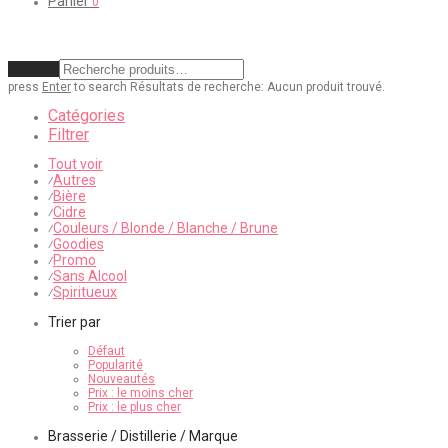
Panier
0
Effacer
press
Enter
to search
Résultats de recherche:
Aucun produit trouvé.
Catégories
Filtrer
Tout voir
Autres
⁄
Bière
⁄
Cidre
⁄
Couleurs / Blonde / Blanche / Brune
⁄
Goodies
⁄
Promo
⁄
Sans Alcool
⁄
Spiritueux
⁄
Trier par
Défaut
Popularité
Nouveautés
Prix : le moins cher
Prix : le plus cher
Brasserie / Distillerie / Marque