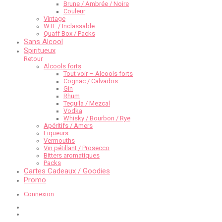
Brune / Ambrée / Noire
Couleur
Vintage
WTF / Inclassable
Quaff Box / Packs
Sans Alcool
Spiritueux
Retour
Alcools forts
Tout voir – Alcools forts
Cognac / Calvados
Gin
Rhum
Tequila / Mezcal
Vodka
Whisky / Bourbon / Rye
Apéritifs / Amers
Liqueurs
Vermouths
Vin pétillant / Prosecco
Bitters aromatiques
Packs
Cartes Cadeaux / Goodies
Promo
Connexion