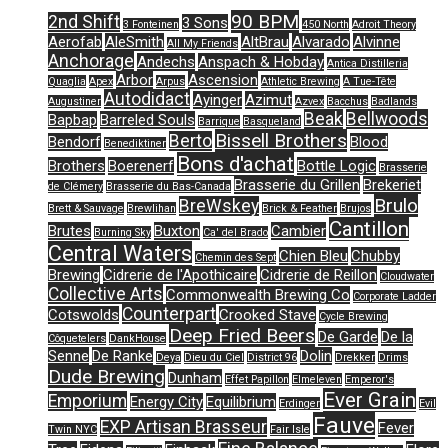
90 BPM
2nd Shift
3 Sons
3 Fonteinen
450 North
Adroit Theory
Aerofab
AleSmith
AltBrau
Alvarado
Alvinne
All My Friends
Anchorage
Andechs
Anspach & Hobday
Antica Distilleria
Arbor
Ascension
Quaglia
Apex
Arpus
Athletic Brewing
A Tue-Tête
Autodidact
Ayinger
Azimut
Augustiner
Azvex
Bacchus
Badlands
Beak
Bellwoods
Bapbap
Barreled Souls
Barrique
Basqueland
Bissell Brothers
Berto
Bendorf
Blood
Benediktiner
Bons d'achat
Brothers
Boerenerf
Bottle Logic
Brasserie
Brasserie du Grillen
Brekeriet
de Clémery
Brasserie du Bas-Canada
Brulo
BreWskey
Brett & Sauvage
Brewlihan
Brick & Feather
Brujos
Cantillon
Brutes
Buxton
Cambier
Burning Sky
Ca' del Brado
Central Waters
Chien Bleu
Chubby
Chemin des Sept
Brewing
Cidrerie de l'Apothicaire
Cidrerie de Reillon
Cloudwater
Collective Arts
Commonwealth Brewing Co
Corporate Ladder
Counterpart
Cotswolds
Crooked Stave
Cycle Brewing
Deep Fried Beers
De Garde
De la
Côquetelers
DankHouse
Senne
De Ranke
Dolin
Deya
Dieu du Ciel
District 96
Drekker
Drims
Dude Brewing
Dunham
Effet Papillon
Elmeleven
Emperor's
Ever Grain
Emporium
Energy City
Equilibrium
Erdinger
Evil
Fauve
EXP Artisan Brasseur
Fever
Twin NYC
Fair Isle