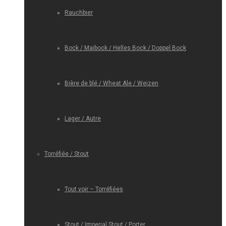
Rauchbier
Bock / Maibock / Helles Bock / Doppel Bock
Bière de blé / Wheat Ale / Weizen
Lager / Autre
Torréfiée / Stout
Tout voir – Torréfiées
Stout / Imperial Stout / Porter