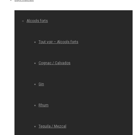
Alcools forts
Tout voir – Alcools forts
Cognac / Calvados
Gin
Rhum
Tequila / Mezcal