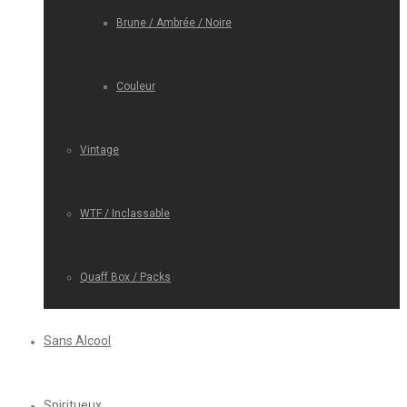
Brune / Ambrée / Noire
Couleur
Vintage
WTF / Inclassable
Quaff Box / Packs
Sans Alcool
Spiritueux