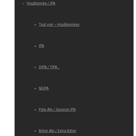
Houblonnée / IPA
Tout voir – Houblonnées
IPA
DIPA / TIPA…
NEIPA
Pale Ale / Session IPA
Bitter Ale / Extra Bitter