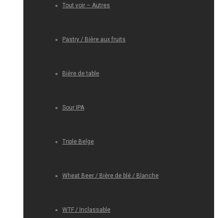
Tout voir – Autres
Pastry / Bière aux fruits
Bière de table
Sour IPA
Triple Belge
Wheat Beer / Bière de blé / Blanche
WTF / Inclassable