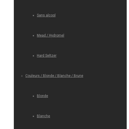
Sans alcool
Mead / Hydromel
Hard Seltzer
Couleurs / Blonde / Blanche / Brune
Blonde
Blanche