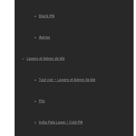
Black IPA
Autres
Lagers et bières de blé
Tout voir – Lagers et bières de blé
Pils
India Pale Lager / Cold IPA