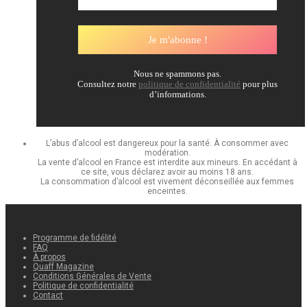
Nous ne spammons pas.
Consultez notre
politique de confidentialité
pour plus
d’informations.
L’abus d’alcool est dangereux pour la santé. À consommer avec
modération.
La vente d’alcool en France est interdite aux mineurs. En accédant à
ce site, vous déclarez avoir au moins 18 ans.
La consommation d’alcool est vivement déconseillée aux femmes
enceintes.
Programme de fidélité
FAQ
À propos
Quaff Magazine
Conditions Générales de Vente
Politique de confidentialité
Contact