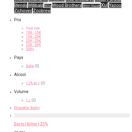
Xul
Blends
Willibald
Wood Brothers
Yazoo
Wills
Wren House
Zichovec
Zoobrew
Prix
Tout voir
10
€
-
15
€
15
€
-
20
€
20
€
-
25
€
25
€
-
30
€
30
€
+
Pays
Italie
(2)
Alcool
12% et +
(2)
Volume
1 L
(2)
Étiquette:
Berto
Berto | Bitter | 25%