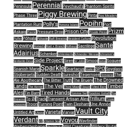
Perennial
Peninsula
Peychaud's
Phantom Spirits
Piggy Brewing
Phase Three
Pinta
Pips Meadery
Popihn
Polly's
Plantation Rum
Port
Pomona Island
Prizm
Prison City
Askaig
Pressure Drop
Prairie
Private Press
Revolution
Põhjala
Pulfer
Pühaste
RaR Brewing
Resident Culture
Sante
Brewing
Sacrilège
Romeo's
Root + Branch
Rothaus
Adairius
Schenker
Schlenkerla
Schneider Weisse
Schramm's
Side Project
Siren
Smooj
Soquee
Septante-Deux
Sir John
Soma
Sparkle
SPO
Spanish Marie
Spartacus
Spyglass
Spaten
Stigbergets
Sudden Death
Sureshot
Tegernsee
The
Temporal
The Drowned
Ale Apothecary
The Bitter Truth
The Bruery
The Veil
Lands
Timber
The Kernel
Third Moon
Tilquin
Tilted Barn
Tired Hands
Ales
Tin Barn
Tommie Sjef
Toppling Goliath
Tox
Trillium
To Øl
Track
Transient Artisan Ales
Brewing
Triple
Troon
Turning Point
Twin Elephant
Une Année
Crossing
Vault City
Varietal
Untitled Art
Varvar
Utopia
Verdant
Voyou
Wayfinder
Vif
Vitamin Sea
Weihenstephaner
Wild Creatures
Wildery Brutal
WeldWerks