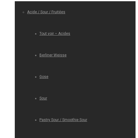
Acide / Sour / Fruitées
Tout voir – Acides
Berliner Weisse
Gose
Sour
Pastry Sour / Smoothie Sour