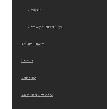
Vodka
Whisky / Bourbon / Rye
Apéritifs / Amers
Liqueurs
Vermouths
Vin pétillant / Prosecco