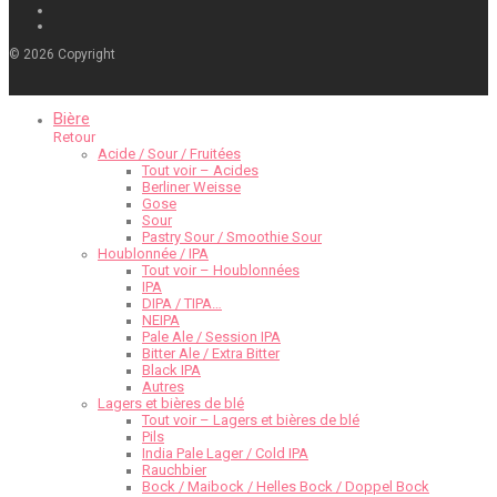
©
2026
Copyright
Bière
Retour
Acide / Sour / Fruitées
Tout voir – Acides
Berliner Weisse
Gose
Sour
Pastry Sour / Smoothie Sour
Houblonnée / IPA
Tout voir – Houblonnées
IPA
DIPA / TIPA…
NEIPA
Pale Ale / Session IPA
Bitter Ale / Extra Bitter
Black IPA
Autres
Lagers et bières de blé
Tout voir – Lagers et bières de blé
Pils
India Pale Lager / Cold IPA
Rauchbier
Bock / Maibock / Helles Bock / Doppel Bock