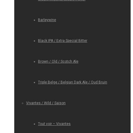
Barleywine
Black IPA / Extra Special Bitter
Brown / Old / Scotch Ale
Triple Belge / Belgian Dark Ale / Oud Bruin
Vivantes / Wild / Saison
Tout voir – Vivantes