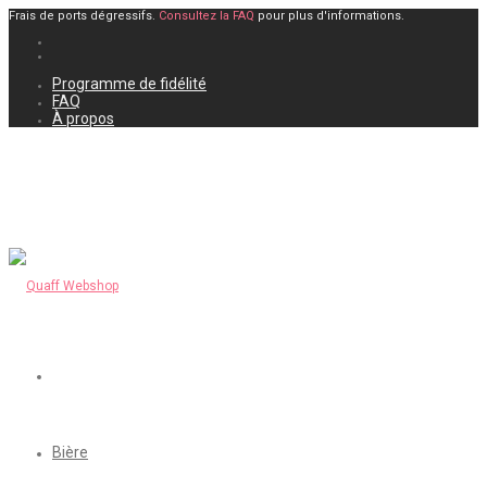
Frais de ports dégressifs.
Consultez la FAQ
pour plus d'informations.
Programme de fidélité
FAQ
À propos
Bière