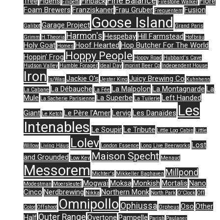
Fine Balance
Tree
Fidens
Finback
Flore
Filipetti
Firestone Walker
Foam Brewers
Franziskaner
Frau Gruber
Fusion
Frequentem
Goose Island
Garage Project
Galibot
Grand Paris
Harmon's
Hespebay
Hill Farmstead
Grimm
H.Theoria
Hofbräu
Holy Goat
Hoof Hearted
Hop Butcher For The World
Homes
Hoppy People
Hoppin' Frog
Hoppy Road
Hubbard's Cave
Hudson Valley
Humble Forager
Ideal Day
Imprint Beer Co
Independent House
Iron
Jackie O's
Juicy Brewing Co
Is/Was
Jester King
Kuhnhenn
La Débauche
La Malpolon
La Montagnarde
La
La Cabane
La Fée
Mule
La Superbe
Left Handed
La Sacherie Parisienne
La Tuilerie
Les
Giant
Le Père l'Amer
Lervig
Les Danaïdes
Le Ketch
Intenables
Le Soupir
Le Tribute
Little Log Cabin
Little
Lolev
Lost
Willow
Living Häus
London Essence
Long Live Beerworks
Maison Specht
and Grounded
Low Key
Menaud
Messorem
Millpond
Michter's
Mikkeller Baghaven
Mogwaï
Moksa
Monkish
Mortalis
Nano
Modestman
Moersleutel
Cinco
Nerdbrewing
Northern Monk
Nikka
North Park
O'Clock
Off
Omnipollo
Ophiussa
Oso
Other
Color
Offshoot
Orpheus
Outer Range
Half
Overtone
Pampelle
Parish
Paulaner