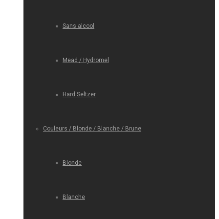
Sans alcool
Mead / Hydromel
Hard Seltzer
Couleurs / Blonde / Blanche / Brune
Blonde
Blanche