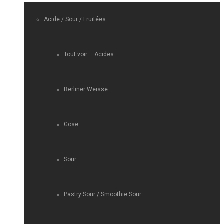
Acide / Sour / Fruitées
Tout voir – Acides
Berliner Weisse
Gose
Sour
Pastry Sour / Smoothie Sour