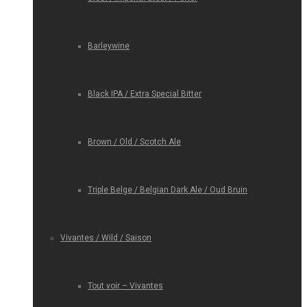
Barleywine
Black IPA / Extra Special Bitter
Brown / Old / Scotch Ale
Triple Belge / Belgian Dark Ale / Oud Bruin
Vivantes / Wild / Saison
Tout voir – Vivantes