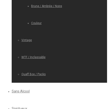
Brune / Ambrée / Noire
Couleur
Vintage
WTF / Inclassable
Quaff Box / Packs
Sans Alcool
Spiritueux