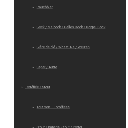
Rauchbier
Bock / Maibock / Helles Bock / Doppel Bock
Bière de blé / Wheat Ale / Weizen
Lager / Autre
Torréfiée / Stout
Tout voir – Torréfiées
Stout / Imperial Stout / Porter