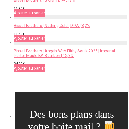
Bissell Brothers | Swish | DIPA | 8%
11,80
€
Ajouter au panier
Bissell Brothers | Nothing Gold | DIPA | 8,2%
11,80
€
Ajouter au panier
Bissell Brothers | Angels With Filthy Souls 2025 | Imperial
Porter Maple BA Bourbon | 12,8%
34,90
€
Ajouter au panier
Des bons plans dans
votre boite mail ?