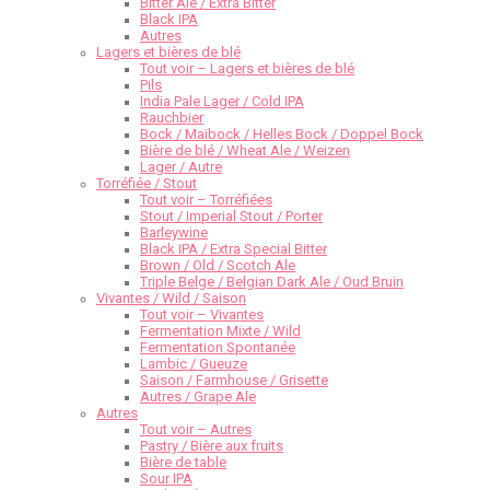
Bitter Ale / Extra Bitter
Black IPA
Autres
Lagers et bières de blé
Tout voir – Lagers et bières de blé
Pils
India Pale Lager / Cold IPA
Rauchbier
Bock / Maibock / Helles Bock / Doppel Bock
Bière de blé / Wheat Ale / Weizen
Lager / Autre
Torréfiée / Stout
Tout voir – Torréfiées
Stout / Imperial Stout / Porter
Barleywine
Black IPA / Extra Special Bitter
Brown / Old / Scotch Ale
Triple Belge / Belgian Dark Ale / Oud Bruin
Vivantes / Wild / Saison
Tout voir – Vivantes
Fermentation Mixte / Wild
Fermentation Spontanée
Lambic / Gueuze
Saison / Farmhouse / Grisette
Autres / Grape Ale
Autres
Tout voir – Autres
Pastry / Bière aux fruits
Bière de table
Sour IPA