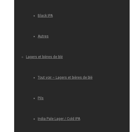
Black IPA
Autres
Lagers et bières de blé
Tout voir – Lagers et bières de blé
Pils
India Pale Lager / Cold IPA