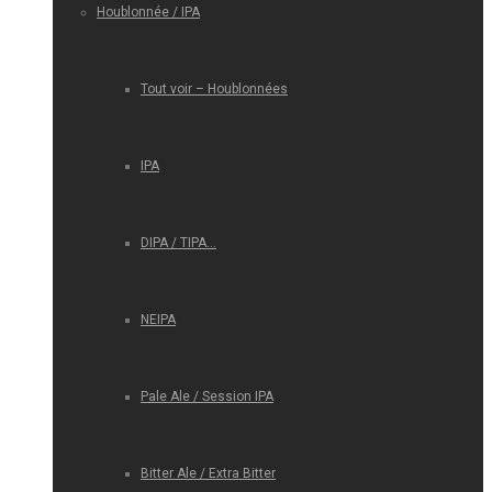
Houblonnée / IPA
Tout voir – Houblonnées
IPA
DIPA / TIPA…
NEIPA
Pale Ale / Session IPA
Bitter Ale / Extra Bitter