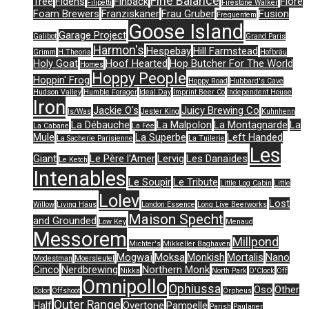
Fine Balance
Tree
Fidens
Finback
Flore
Filipetti
Firestone Walker
Foam Brewers
Franziskaner
Frau Gruber
Fusion
Frequentem
Goose Island
Garage Project
Galibot
Grand Paris
Harmon's
Hespebay
Hill Farmstead
Grimm
H.Theoria
Hofbräu
Holy Goat
Hoof Hearted
Hop Butcher For The World
Homes
Hoppy People
Hoppin' Frog
Hoppy Road
Hubbard's Cave
Hudson Valley
Humble Forager
Ideal Day
Imprint Beer Co
Independent House
Iron
Jackie O's
Juicy Brewing Co
Is/Was
Jester King
Kuhnhenn
La Débauche
La Malpolon
La Montagnarde
La
La Cabane
La Fée
Mule
La Superbe
Left Handed
La Sacherie Parisienne
La Tuilerie
Les
Giant
Le Père l'Amer
Lervig
Les Danaïdes
Le Ketch
Intenables
Le Soupir
Le Tribute
Little Log Cabin
Little
Lolev
Lost
Willow
Living Häus
London Essence
Long Live Beerworks
Maison Specht
and Grounded
Low Key
Menaud
Messorem
Millpond
Michter's
Mikkeller Baghaven
Mogwaï
Moksa
Monkish
Mortalis
Nano
Modestman
Moersleutel
Cinco
Nerdbrewing
Northern Monk
Nikka
North Park
O'Clock
Off
Omnipollo
Ophiussa
Oso
Other
Color
Offshoot
Orpheus
Outer Range
Half
Overtone
Pampelle
Parish
Paulaner