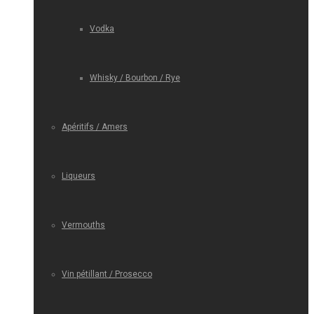
Vodka
Whisky / Bourbon / Rye
Apéritifs / Amers
Liqueurs
Vermouths
Vin pétillant / Prosecco