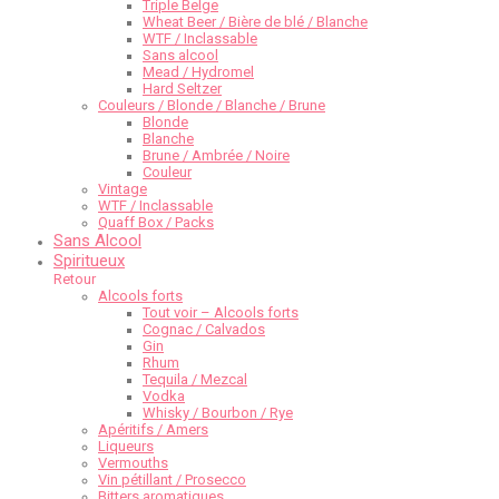
Triple Belge
Wheat Beer / Bière de blé / Blanche
WTF / Inclassable
Sans alcool
Mead / Hydromel
Hard Seltzer
Couleurs / Blonde / Blanche / Brune
Blonde
Blanche
Brune / Ambrée / Noire
Couleur
Vintage
WTF / Inclassable
Quaff Box / Packs
Sans Alcool
Spiritueux
Retour
Alcools forts
Tout voir – Alcools forts
Cognac / Calvados
Gin
Rhum
Tequila / Mezcal
Vodka
Whisky / Bourbon / Rye
Apéritifs / Amers
Liqueurs
Vermouths
Vin pétillant / Prosecco
Bitters aromatiques