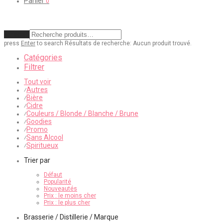
Panier
0
Effacer
press
Enter
to search
Résultats de recherche:
Aucun produit trouvé.
Catégories
Filtrer
Tout voir
Autres
⁄
Bière
⁄
Cidre
⁄
Couleurs / Blonde / Blanche / Brune
⁄
Goodies
⁄
Promo
⁄
Sans Alcool
⁄
Spiritueux
⁄
Trier par
Défaut
Popularité
Nouveautés
Prix : le moins cher
Prix : le plus cher
Brasserie / Distillerie / Marque