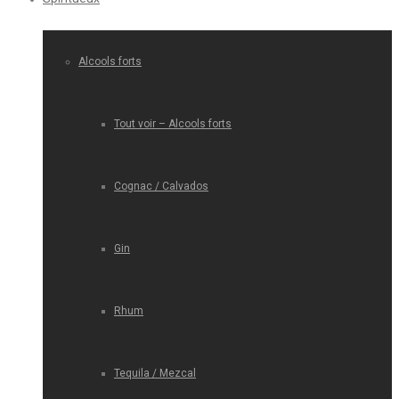
Alcools forts
Tout voir – Alcools forts
Cognac / Calvados
Gin
Rhum
Tequila / Mezcal