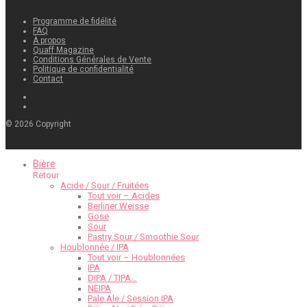
Programme de fidélité
FAQ
À propos
Quaff Magazine
Conditions Générales de Vente
Politique de confidentialité
Contact
©
2026
Copyright
Bière
Retour
Acide / Sour / Fruitées
Tout voir – Acides
Berliner Weisse
Gose
Sour
Pastry Sour / Smoothie Sour
Houblonnée / IPA
Tout voir – Houblonnées
IPA
DIPA / TIPA…
NEIPA
Pale Ale / Session IPA