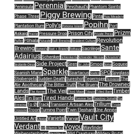
Perennial
Peninsula
Peychaud's
Phantom Spirits
Piggy Brewing
Phase Three
Pinta
Pips Meadery
Popihn
Polly's
Plantation Rum
Port
Pomona Island
Prizm
Prison City
Askaig
Pressure Drop
Prairie
Private Press
Revolution
Põhjala
Pulfer
Pühaste
RaR Brewing
Resident Culture
Sante
Brewing
Sacrilège
Romeo's
Root + Branch
Rothaus
Adairius
Schenker
Schlenkerla
Schneider Weisse
Schramm's
Side Project
Siren
Smooj
Soquee
Septante-Deux
Sir John
Soma
Sparkle
SPO
Spanish Marie
Spartacus
Spyglass
Spaten
Stigbergets
Sudden Death
Sureshot
Tegernsee
The
Temporal
The Drowned
Ale Apothecary
The Bitter Truth
The Bruery
The Veil
Lands
Timber
The Kernel
Third Moon
Tilquin
Tilted Barn
Tired Hands
Ales
Tin Barn
Tommie Sjef
Toppling Goliath
Tox
Trillium
To Øl
Track
Transient Artisan Ales
Brewing
Triple
Troon
Turning Point
Twin Elephant
Une Année
Crossing
Vault City
Varietal
Untitled Art
Varvar
Utopia
Verdant
Voyou
Wayfinder
Vif
Vitamin Sea
Weihenstephaner
Wild Creatures
Wildery Brutal
WeldWerks