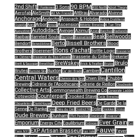
90 BPM
2nd Shift
3 Sons
3 Fonteinen
450 North
Adroit Theory
Aerofab
AleSmith
AltBrau
Alvarado
Alvinne
All My Friends
Anchorage
Andechs
Anspach & Hobday
Antica Distilleria
Arbor
Ascension
Quaglia
Apex
Arpus
Athletic Brewing
A Tue-Tête
Autodidact
Ayinger
Azimut
Augustiner
Azvex
Bacchus
Badlands
Beak
Bellwoods
Bapbap
Barreled Souls
Barrique
Basqueland
Bissell Brothers
Berto
Bendorf
Blood
Benediktiner
Bons d'achat
Brothers
Boerenerf
Bottle Logic
Brasserie
Brasserie du Grillen
Brekeriet
de Clémery
Brasserie du Bas-Canada
Brulo
BreWskey
Brett & Sauvage
Brewlihan
Brick & Feather
Brujos
Cantillon
Brutes
Buxton
Cambier
Burning Sky
Ca' del Brado
Central Waters
Chien Bleu
Chubby
Chemin des Sept
Brewing
Cidrerie de l'Apothicaire
Cidrerie de Reillon
Cloudwater
Collective Arts
Commonwealth Brewing Co
Corporate Ladder
Counterpart
Cotswolds
Crooked Stave
Cycle Brewing
Deep Fried Beers
De Garde
De la
Côquetelers
DankHouse
Senne
De Ranke
Dolin
Deya
Dieu du Ciel
District 96
Drekker
Drims
Dude Brewing
Dunham
Effet Papillon
Elmeleven
Emperor's
Ever Grain
Emporium
Energy City
Equilibrium
Erdinger
Evil
Fauve
EXP Artisan Brasseur
Fever
Twin NYC
Fair Isle