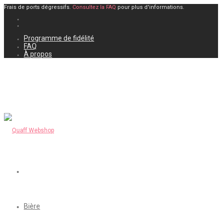
Frais de ports dégressifs.
Consultez la FAQ
pour plus d'informations.
Programme de fidélité
FAQ
À propos
Bière