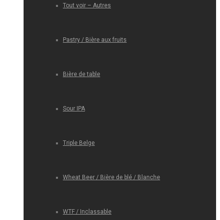
Tout voir – Autres
Pastry / Bière aux fruits
Bière de table
Sour IPA
Triple Belge
Wheat Beer / Bière de blé / Blanche
WTF / Inclassable