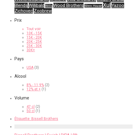
Xul
Blends
Willibald
Wood Brothers
Yazoo
Wills
Wren House
Zichovec
Zoobrew
Prix
Tout voir
10
€
-
15
€
15
€
-
20
€
20
€
-
25
€
25
€
-
30
€
30
€
+
Pays
USA
(3)
Alcool
8% - 11,9%
(2)
12% et +
(1)
Volume
47 cl
(2)
50 cl
(1)
Étiquette:
Bissell Brothers