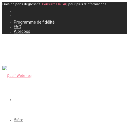
Frais de ports dégressifs.
Consultez la FAQ
pour plus d'informations.
Programme de fidélité
FAQ
À propos
Bière