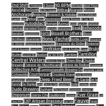
90 BPM
2nd Shift
3 Sons
3 Fonteinen
450 North
Adroit Theory
Aerofab
AleSmith
AltBrau
Alvarado
Alvinne
All My Friends
Anchorage
Andechs
Anspach & Hobday
Antica Distilleria
Arbor
Ascension
Quaglia
Apex
Arpus
Athletic Brewing
A Tue-Tête
Autodidact
Ayinger
Azimut
Augustiner
Azvex
Bacchus
Badlands
Beak
Bellwoods
Bapbap
Barreled Souls
Barrique
Basqueland
Bissell Brothers
Berto
Bendorf
Blood
Benediktiner
Bons d'achat
Brothers
Boerenerf
Bottle Logic
Brasserie
Brasserie du Grillen
Brekeriet
de Clémery
Brasserie du Bas-Canada
Brulo
BreWskey
Brett & Sauvage
Brewlihan
Brick & Feather
Brujos
Cantillon
Brutes
Buxton
Cambier
Burning Sky
Ca' del Brado
Central Waters
Chien Bleu
Chubby
Chemin des Sept
Brewing
Cidrerie de l'Apothicaire
Cidrerie de Reillon
Cloudwater
Collective Arts
Commonwealth Brewing Co
Corporate Ladder
Counterpart
Cotswolds
Crooked Stave
Cycle Brewing
Deep Fried Beers
De Garde
De la
Côquetelers
DankHouse
Senne
De Ranke
Dolin
Deya
Dieu du Ciel
District 96
Drekker
Drims
Dude Brewing
Dunham
Effet Papillon
Elmeleven
Emperor's
Ever Grain
Emporium
Energy City
Equilibrium
Erdinger
Evil
Fauve
EXP Artisan Brasseur
Fever
Twin NYC
Fair Isle