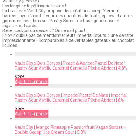
Vault City (Écosse)
Les kings de la pâtisserie liquide !
La brasserie Vault City propose des créations complètement
barrées, avec l’ajout d’énormes quantités de fruits, épices et autres
gourmandises dans ses Pastry Sours à la base généreuse et
légèrement acide.
Bière, cocktail ou dessert ? On ne sait plus !
Et on n’oublie pas de mentionner leurs Imperial Stouts d’une densité
impressionnante ! Comparables à de véritables gâteaux au chocolat
liquides.
Vault City x Dois Corvos | Peach & Apricot Pastel De Nata |
Pastry Sour Vanille Caramel Cannelle Pêche Abricot | 4,8%
6,20
€
Ajouter au panier
Vault City x Dois Corvos | Imperial Pastel De Nata | Imperial
Pastry Sour Vanille Caramel Cannelle Pêche Abricot | 8%
9,90
€
Ajouter au panier
Vault City | Mango Pineapple Passionfruit Vegan Sorbet –
Double Scoop | Ice Cream Sour | 5,8%