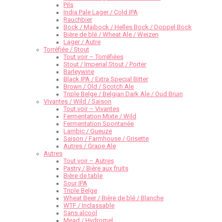
Pils
India Pale Lager / Cold IPA
Rauchbier
Bock / Maibock / Helles Bock / Doppel Bock
Bière de blé / Wheat Ale / Weizen
Lager / Autre
Torréfiée / Stout
Tout voir – Torréfiées
Stout / Imperial Stout / Porter
Barleywine
Black IPA / Extra Special Bitter
Brown / Old / Scotch Ale
Triple Belge / Belgian Dark Ale / Oud Bruin
Vivantes / Wild / Saison
Tout voir – Vivantes
Fermentation Mixte / Wild
Fermentation Spontanée
Lambic / Gueuze
Saison / Farmhouse / Grisette
Autres / Grape Ale
Autres
Tout voir – Autres
Pastry / Bière aux fruits
Bière de table
Sour IPA
Triple Belge
Wheat Beer / Bière de blé / Blanche
WTF / Inclassable
Sans alcool
Mead / Hydromel