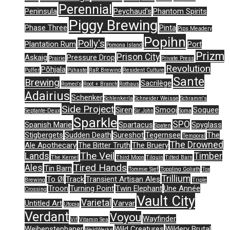
Perennial
Peninsula
Peychaud's
Phantom Spirits
Piggy Brewing
Phase Three
Pinta
Pips Meadery
Popihn
Polly's
Plantation Rum
Port
Pomona Island
Prizm
Prison City
Askaig
Pressure Drop
Prairie
Private Press
Revolution
Põhjala
Pulfer
Pühaste
RaR Brewing
Resident Culture
Sante
Brewing
Sacrilège
Romeo's
Root + Branch
Rothaus
Adairius
Schenker
Schlenkerla
Schneider Weisse
Schramm's
Side Project
Siren
Smooj
Soquee
Septante-Deux
Sir John
Soma
Sparkle
SPO
Spanish Marie
Spartacus
Spyglass
Spaten
Stigbergets
Sudden Death
Sureshot
Tegernsee
The
Temporal
The Drowned
Ale Apothecary
The Bitter Truth
The Bruery
The Veil
Lands
Timber
The Kernel
Third Moon
Tilquin
Tilted Barn
Tired Hands
Ales
Tin Barn
Tommie Sjef
Toppling Goliath
Tox
Trillium
To Øl
Track
Transient Artisan Ales
Brewing
Triple
Troon
Turning Point
Twin Elephant
Une Année
Crossing
Vault City
Varietal
Untitled Art
Varvar
Utopia
Verdant
Voyou
Wayfinder
Vif
Vitamin Sea
Weihenstephaner
Wild Creatures
Wildery Brutal
WeldWerks