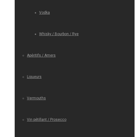
Vodka
Whisky / Bourbon / Rye
Apéritifs / Amers
Liqueurs
Vermouths
Vin pétillant / Prosecco