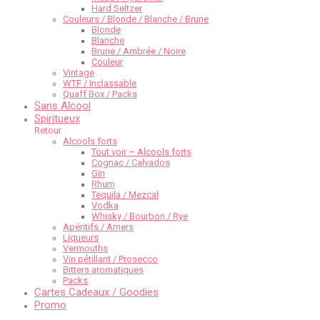
Hard Seltzer
Couleurs / Blonde / Blanche / Brune
Blonde
Blanche
Brune / Ambrée / Noire
Couleur
Vintage
WTF / Inclassable
Quaff Box / Packs
Sans Alcool
Spiritueux
Retour
Alcools forts
Tout voir – Alcools forts
Cognac / Calvados
Gin
Rhum
Tequila / Mezcal
Vodka
Whisky / Bourbon / Rye
Apéritifs / Amers
Liqueurs
Vermouths
Vin pétillant / Prosecco
Bitters aromatiques
Packs
Cartes Cadeaux / Goodies
Promo