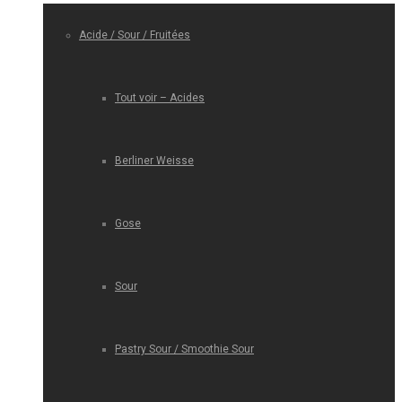
Acide / Sour / Fruitées
Tout voir – Acides
Berliner Weisse
Gose
Sour
Pastry Sour / Smoothie Sour