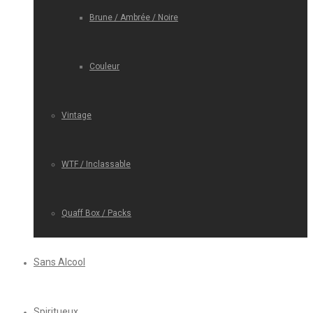
Brune / Ambrée / Noire
Couleur
Vintage
WTF / Inclassable
Quaff Box / Packs
Sans Alcool
Spiritueux