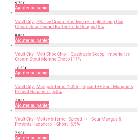
9,70
€
Ajouter au panier
Vault City | PBJ Ice Cream Sandwich – Triple Scoop | Ice
Cream Sour Peanut Butter Fruits Rouges | 8%
9,90
€
Ajouter au panier
Vault City | Mint Choc Chip – Quadruple Scoop | Imperial Ice
Cream Stout Menthe Choco | 11%
10,60
€
Ajouter au panier
Vault City | Mango Inferno (2026) | Spiced ++ Sour Mangue &
Piment Habanero | 6,5%
7,90
€
Ajouter au panier
Vault City | Molten Inferno | Spiced +++ Sour Mangue &
Piments Habanero + Ghost | 6,5%
7,90
€
Ajouter au panier