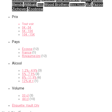
Xul
Blends
Willibald
Wood Brothers
Yazoo
Wills
Wren House
Zichovec
Zoobrew
Prix
Tout voir
0
€
-
5
€
5
€
-
10
€
10
€
-
15
€
Pays
Écosse
(12)
France
(1)
Royaume-Uni
(12)
Alcool
1,2% - 4,9%
(3)
5% - 7,9%
(3)
8% - 11,9%
(6)
12% et +
(1)
Volume
33 cl
(3)
44 cl
(10)
Étiquette:
Vault City