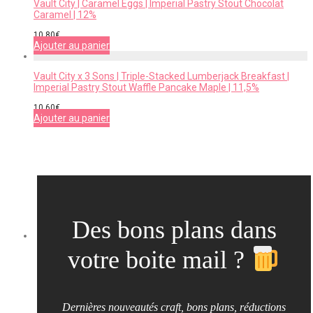
Vault City | Caramel Eggs | Imperial Pastry Stout Chocolat
Caramel | 12%
10,80
€
Ajouter au panier
Vault City x 3 Sons | Triple-Stacked Lumberjack Breakfast |
Imperial Pastry Stout Waffle Pancake Maple | 11,5%
10,60
€
Ajouter au panier
Des bons plans dans
votre boite mail ?
Dernières nouveautés craft, bons plans, réductions