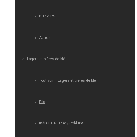
Black IPA
Autres
Lagers et bières de blé
Tout voir – Lagers et bières de blé
Pils
India Pale Lager / Cold IPA