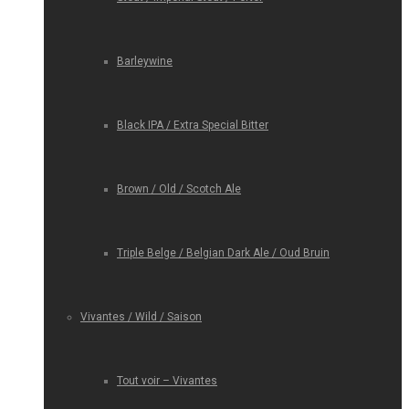
Barleywine
Black IPA / Extra Special Bitter
Brown / Old / Scotch Ale
Triple Belge / Belgian Dark Ale / Oud Bruin
Vivantes / Wild / Saison
Tout voir – Vivantes