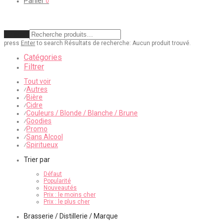
Panier
0
Effacer
press
Enter
to search
Résultats de recherche:
Aucun produit trouvé.
Catégories
Filtrer
Tout voir
Autres
⁄
Bière
⁄
Cidre
⁄
Couleurs / Blonde / Blanche / Brune
⁄
Goodies
⁄
Promo
⁄
Sans Alcool
⁄
Spiritueux
⁄
Trier par
Défaut
Popularité
Nouveautés
Prix : le moins cher
Prix : le plus cher
Brasserie / Distillerie / Marque