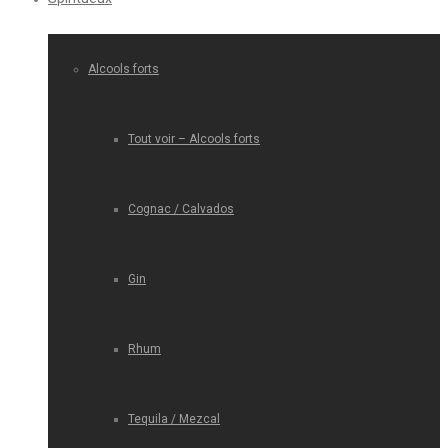
Alcools forts
Tout voir – Alcools forts
Cognac / Calvados
Gin
Rhum
Tequila / Mezcal