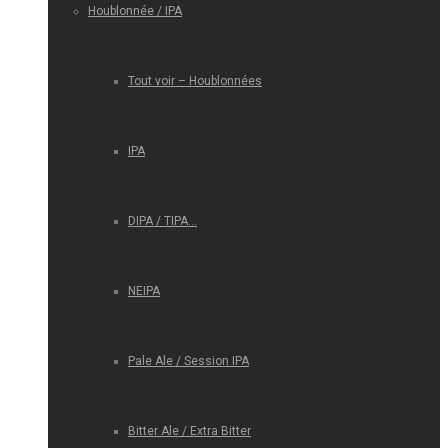
Houblonnée / IPA
Tout voir – Houblonnées
IPA
DIPA / TIPA…
NEIPA
Pale Ale / Session IPA
Bitter Ale / Extra Bitter