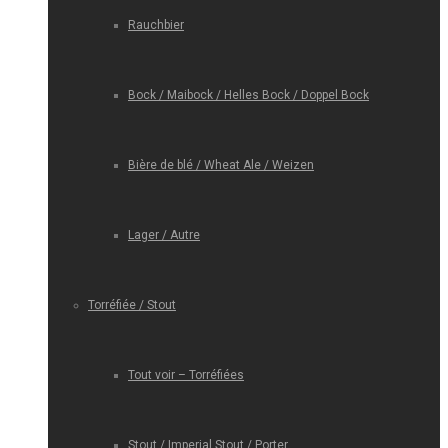
Rauchbier
Bock / Maibock / Helles Bock / Doppel Bock
Bière de blé / Wheat Ale / Weizen
Lager / Autre
Torréfiée / Stout
Tout voir – Torréfiées
Stout / Imperial Stout / Porter