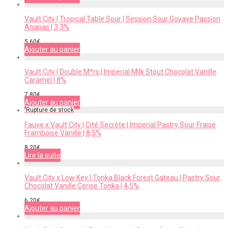
Vault City | Tropical Table Sour | Session Sour Goyave Passion
Ananas | 3,3%
5,60
€
Ajouter au panier
Vault City | Double M*rs | Imperial Milk Stout Chocolat Vanille
Caramel | 8%
7,80
€
Ajouter au panier
Fauve x Vault City | Cité Secrète | Imperial Pastry Sour Fraise
Framboise Vanille | 8,5%
8,20
€
Lire la suite
Vault City x Low Key | Tonka Black Forest Gateau | Pastry Sour
Chocolat Vanille Cerise Tonka | 4,5%
6,20
€
Ajouter au panier