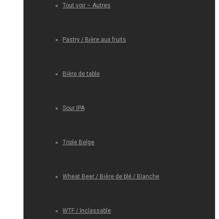
Tout voir – Autres
Pastry / Bière aux fruits
Bière de table
Sour IPA
Triple Belge
Wheat Beer / Bière de blé / Blanche
WTF / Inclassable