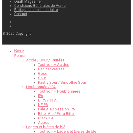
Quaff Magazine
Conditions Générales de Vente
Politique de confidentialité
Contact
©
2026
Copyright
Bière
Retour
Acide / Sour / Fruitées
Tout voir – Acides
Berliner Weisse
Gose
Sour
Pastry Sour / Smoothie Sour
Houblonnée / IPA
Tout voir – Houblonnées
IPA
DIPA / TIPA…
NEIPA
Pale Ale / Session IPA
Bitter Ale / Extra Bitter
Black IPA
Autres
Lagers et bières de blé
Tout voir – Lagers et bières de blé