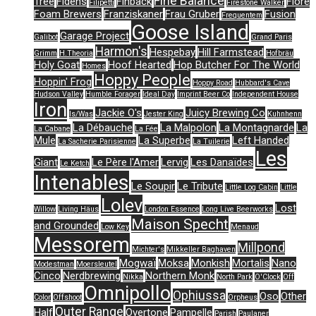
Fine Balance
Tree
Fidens
Finback
Flore
Filipetti
Firestone Walker
Foam Brewers
Franziskaner
Frau Gruber
Fusion
Frequentem
Goose Island
Garage Project
Galibot
Grand Paris
Harmon's
Hespebay
Hill Farmstead
Grimm
H.Theoria
Hofbräu
Holy Goat
Hoof Hearted
Hop Butcher For The World
Homes
Hoppy People
Hoppin' Frog
Hoppy Road
Hubbard's Cave
Hudson Valley
Humble Forager
Ideal Day
Imprint Beer Co
Independent House
Iron
Jackie O's
Juicy Brewing Co
Is/Was
Jester King
Kuhnhenn
La Débauche
La Malpolon
La Montagnarde
La
La Cabane
La Fée
Mule
La Superbe
Left Handed
La Sacherie Parisienne
La Tuilerie
Les
Giant
Le Père l'Amer
Lervig
Les Danaïdes
Le Ketch
Intenables
Le Soupir
Le Tribute
Little Log Cabin
Little
Lolev
Lost
Willow
Living Häus
London Essence
Long Live Beerworks
Maison Specht
and Grounded
Low Key
Menaud
Messorem
Millpond
Michter's
Mikkeller Baghaven
Mogwaï
Moksa
Monkish
Mortalis
Nano
Modestman
Moersleutel
Cinco
Nerdbrewing
Northern Monk
Nikka
North Park
O'Clock
Off
Omnipollo
Ophiussa
Oso
Other
Color
Offshoot
Orpheus
Outer Range
Half
Overtone
Pampelle
Parish
Paulaner