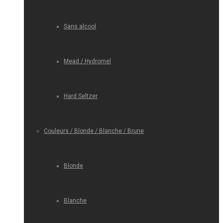
Sans alcool
Mead / Hydromel
Hard Seltzer
Couleurs / Blonde / Blanche / Brune
Blonde
Blanche