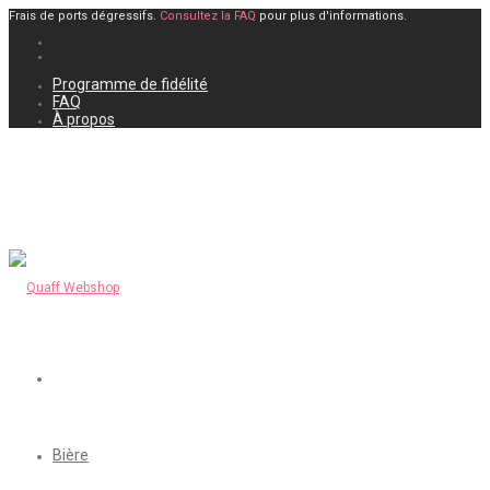
Frais de ports dégressifs.
Consultez la FAQ
pour plus d'informations.
Programme de fidélité
FAQ
À propos
Bière