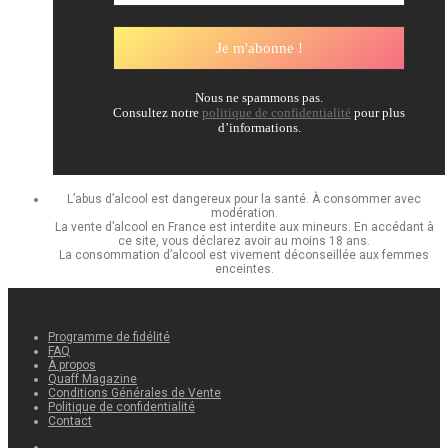
Nous ne spammons pas.
Consultez notre
politique de confidentialité
pour plus
d’informations.
L’abus d’alcool est dangereux pour la santé. À consommer avec
modération.
La vente d’alcool en France est interdite aux mineurs. En accédant à
ce site, vous déclarez avoir au moins 18 ans.
La consommation d’alcool est vivement déconseillée aux femmes
enceintes.
Programme de fidélité
FAQ
À propos
Quaff Magazine
Conditions Générales de Vente
Politique de confidentialité
Contact