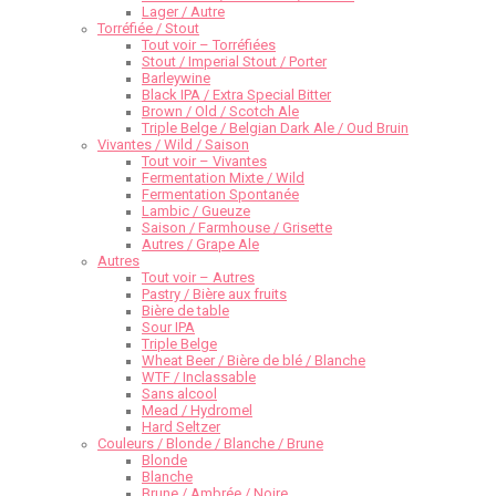
Lager / Autre
Torréfiée / Stout
Tout voir – Torréfiées
Stout / Imperial Stout / Porter
Barleywine
Black IPA / Extra Special Bitter
Brown / Old / Scotch Ale
Triple Belge / Belgian Dark Ale / Oud Bruin
Vivantes / Wild / Saison
Tout voir – Vivantes
Fermentation Mixte / Wild
Fermentation Spontanée
Lambic / Gueuze
Saison / Farmhouse / Grisette
Autres / Grape Ale
Autres
Tout voir – Autres
Pastry / Bière aux fruits
Bière de table
Sour IPA
Triple Belge
Wheat Beer / Bière de blé / Blanche
WTF / Inclassable
Sans alcool
Mead / Hydromel
Hard Seltzer
Couleurs / Blonde / Blanche / Brune
Blonde
Blanche
Brune / Ambrée / Noire