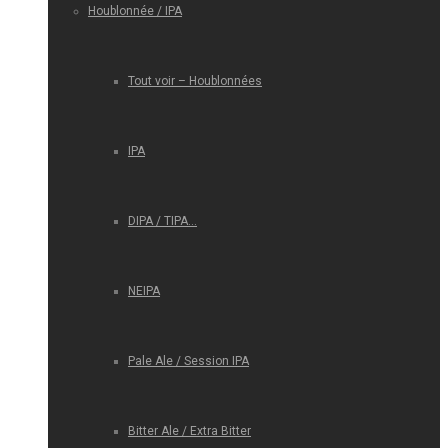
Houblonnée / IPA
Tout voir – Houblonnées
IPA
DIPA / TIPA…
NEIPA
Pale Ale / Session IPA
Bitter Ale / Extra Bitter