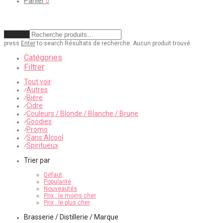
Panier
0
Effacer
press
Enter
to search
Résultats de recherche:
Aucun produit trouvé.
Catégories
Filtrer
Tout voir
Autres
⁄
Bière
⁄
Cidre
⁄
Couleurs / Blonde / Blanche / Brune
⁄
Goodies
⁄
Promo
⁄
Sans Alcool
⁄
Spiritueux
⁄
Trier par
Défaut
Popularité
Nouveautés
Prix : le moins cher
Prix : le plus cher
Brasserie / Distillerie / Marque