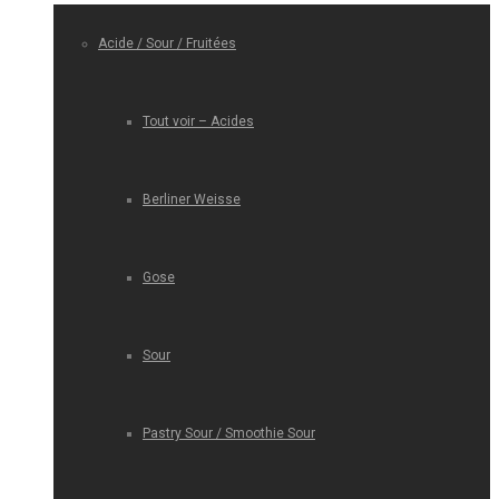
Acide / Sour / Fruitées
Tout voir – Acides
Berliner Weisse
Gose
Sour
Pastry Sour / Smoothie Sour