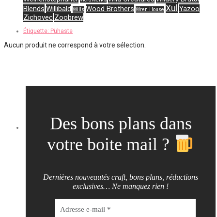
Xul
Blends
Willibald
Wood Brothers
Yazoo
Wills
Wren House
Zichovec
Zoobrew
Étiquette:
Pühaste
Aucun produit ne correspond à votre sélection.
Des bons plans dans
votre boite mail ?
Dernières nouveautés craft, bons plans, réductions
exclusives… Ne manquez rien !