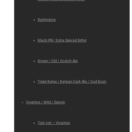
Barleywine
Black IPA / Extra Special Bitter
Brown / Old / Scotch Ale
Triple Belge / Belgian Dark Ale / Oud Bruin
Vivantes / Wild / Saison
Tout voir – Vivantes