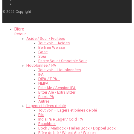
©
2026
Copyright
Bière
Retour
Acide / Sour / Fruitées
Tout voir – Acides
Berliner Weisse
Gose
Sour
Pastry Sour / Smoothie Sour
Houblonnée / IPA
Tout voir – Houblonnées
IPA
DIPA / TIPA…
NEIPA
Pale Ale / Session IPA
Bitter Ale / Extra Bitter
Black IPA
Autres
Lagers et bières de blé
Tout voir – Lagers et bières de blé
Pils
India Pale Lager / Cold IPA
Rauchbier
Bock / Maibock / Helles Bock / Doppel Bock
Bière de blé / Wheat Ale / Weizen