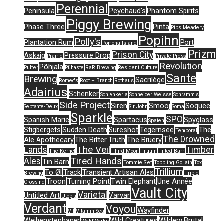
Perennial
Peninsula
Peychaud's
Phantom Spirits
Piggy Brewing
Phase Three
Pinta
Pips Meadery
Popihn
Polly's
Plantation Rum
Port
Pomona Island
Prizm
Prison City
Askaig
Pressure Drop
Prairie
Private Press
Revolution
Põhjala
Pulfer
Pühaste
RaR Brewing
Resident Culture
Sante
Brewing
Sacrilège
Romeo's
Root + Branch
Rothaus
Adairius
Schenker
Schlenkerla
Schneider Weisse
Schramm's
Side Project
Siren
Smooj
Soquee
Septante-Deux
Sir John
Soma
Sparkle
SPO
Spanish Marie
Spartacus
Spyglass
Spaten
Stigbergets
Sudden Death
Sureshot
Tegernsee
The
Temporal
The Drowned
Ale Apothecary
The Bitter Truth
The Bruery
The Veil
Lands
Timber
The Kernel
Third Moon
Tilquin
Tilted Barn
Tired Hands
Ales
Tin Barn
Tommie Sjef
Toppling Goliath
Tox
Trillium
To Øl
Track
Transient Artisan Ales
Brewing
Triple
Troon
Turning Point
Twin Elephant
Une Année
Crossing
Vault City
Varietal
Untitled Art
Varvar
Utopia
Verdant
Voyou
Wayfinder
Vif
Vitamin Sea
Weihenstephaner
Wild Creatures
Wildery Brutal
WeldWerks