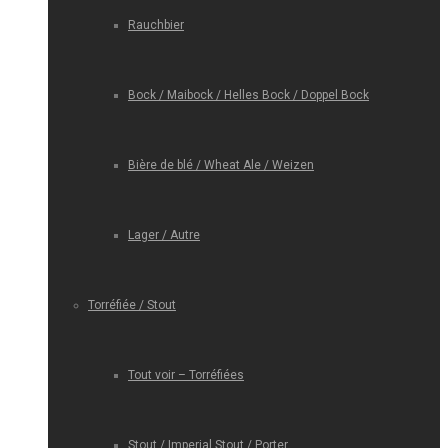
Rauchbier
Bock / Maibock / Helles Bock / Doppel Bock
Bière de blé / Wheat Ale / Weizen
Lager / Autre
Torréfiée / Stout
Tout voir – Torréfiées
Stout / Imperial Stout / Porter