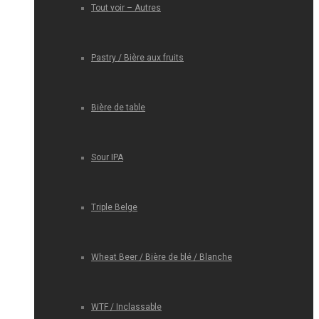
Tout voir – Autres
Pastry / Bière aux fruits
Bière de table
Sour IPA
Triple Belge
Wheat Beer / Bière de blé / Blanche
WTF / Inclassable