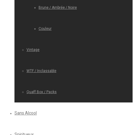
Brune / Ambrée / Noire
Couleur
Vintage
WTF / Inclassable
Quaff Box / Packs
Sans Alcool
Spiritueux