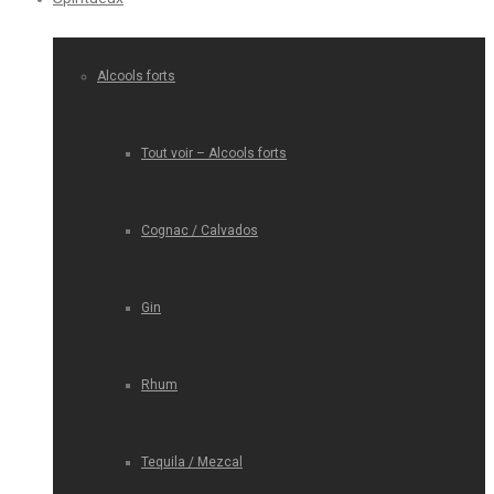
Alcools forts
Tout voir – Alcools forts
Cognac / Calvados
Gin
Rhum
Tequila / Mezcal