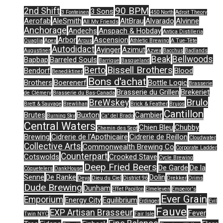
90 BPM
2nd Shift
3 Sons
3 Fonteinen
450 North
Adroit Theory
Aerofab
AleSmith
AltBrau
Alvarado
Alvinne
All My Friends
Anchorage
Andechs
Anspach & Hobday
Antica Distilleria
Arbor
Ascension
Quaglia
Apex
Arpus
Athletic Brewing
A Tue-Tête
Autodidact
Ayinger
Azimut
Augustiner
Azvex
Bacchus
Badlands
Beak
Bellwoods
Bapbap
Barreled Souls
Barrique
Basqueland
Bissell Brothers
Berto
Bendorf
Blood
Benediktiner
Bons d'achat
Brothers
Boerenerf
Bottle Logic
Brasserie
Brasserie du Grillen
Brekeriet
de Clémery
Brasserie du Bas-Canada
Brulo
BreWskey
Brett & Sauvage
Brewlihan
Brick & Feather
Brujos
Cantillon
Brutes
Buxton
Cambier
Burning Sky
Ca' del Brado
Central Waters
Chien Bleu
Chubby
Chemin des Sept
Brewing
Cidrerie de l'Apothicaire
Cidrerie de Reillon
Cloudwater
Collective Arts
Commonwealth Brewing Co
Corporate Ladder
Counterpart
Cotswolds
Crooked Stave
Cycle Brewing
Deep Fried Beers
De Garde
De la
Côquetelers
DankHouse
Senne
De Ranke
Dolin
Deya
Dieu du Ciel
District 96
Drekker
Drims
Dude Brewing
Dunham
Effet Papillon
Elmeleven
Emperor's
Ever Grain
Emporium
Energy City
Equilibrium
Erdinger
Evil
Fauve
EXP Artisan Brasseur
Fever
Twin NYC
Fair Isle