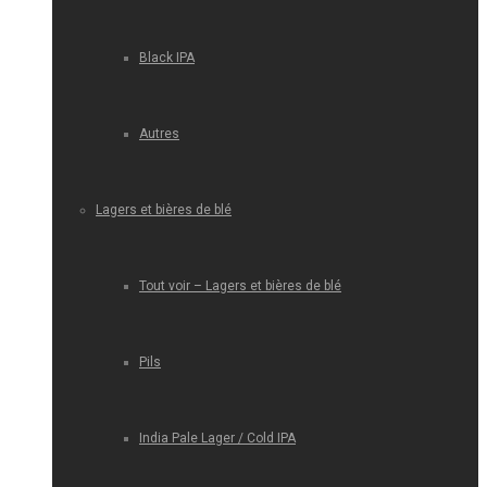
Black IPA
Autres
Lagers et bières de blé
Tout voir – Lagers et bières de blé
Pils
India Pale Lager / Cold IPA