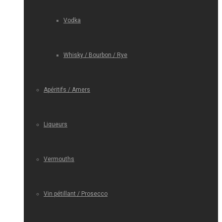
Vodka
Whisky / Bourbon / Rye
Apéritifs / Amers
Liqueurs
Vermouths
Vin pétillant / Prosecco