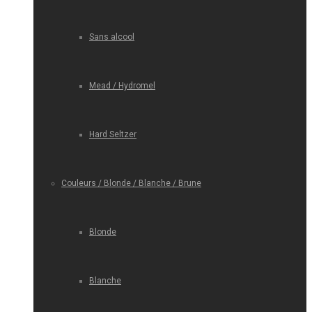
Sans alcool
Mead / Hydromel
Hard Seltzer
Couleurs / Blonde / Blanche / Brune
Blonde
Blanche