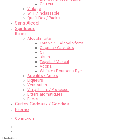
Couleur
Vintage
WTF / Inclassable
Quaff Box / Packs
Sans Alcool
Spiritueux
Retour
Alcools forts
Tout voir – Alcools forts
Cognac / Calvados
Gin
Rhum
Tequila / Mezcal
Vodka
Whisky / Bourbon / Rye
Apéritifs / Amers
Liqueurs
Vermouths
Vin pétillant / Prosecco
Bitters aromatiques
Packs
Cartes Cadeaux / Goodies
Promo
Connexion