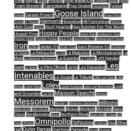
Fine Balance
Tree
Fidens
Finback
Flore
Filipetti
Firestone Walker
Foam Brewers
Franziskaner
Frau Gruber
Fusion
Frequentem
Goose Island
Garage Project
Galibot
Grand Paris
Harmon's
Hespebay
Hill Farmstead
Grimm
H.Theoria
Hofbräu
Holy Goat
Hoof Hearted
Hop Butcher For The World
Homes
Hoppy People
Hoppin' Frog
Hoppy Road
Hubbard's Cave
Hudson Valley
Humble Forager
Ideal Day
Imprint Beer Co
Independent House
Iron
Jackie O's
Juicy Brewing Co
Is/Was
Jester King
Kuhnhenn
La Débauche
La Malpolon
La Montagnarde
La
La Cabane
La Fée
Mule
La Superbe
Left Handed
La Sacherie Parisienne
La Tuilerie
Les
Giant
Le Père l'Amer
Lervig
Les Danaïdes
Le Ketch
Intenables
Le Soupir
Le Tribute
Little Log Cabin
Little
Lolev
Lost
Willow
Living Häus
London Essence
Long Live Beerworks
Maison Specht
and Grounded
Low Key
Menaud
Messorem
Millpond
Michter's
Mikkeller Baghaven
Mogwaï
Moksa
Monkish
Mortalis
Nano
Modestman
Moersleutel
Cinco
Nerdbrewing
Northern Monk
Nikka
North Park
O'Clock
Off
Omnipollo
Ophiussa
Oso
Other
Color
Offshoot
Orpheus
Outer Range
Half
Overtone
Pampelle
Parish
Paulaner