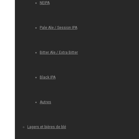
NEIPA
Pale Ale / Session IPA
Bitter Ale / Extra Bitter
Black IPA
Autres
Lagers et bières de blé