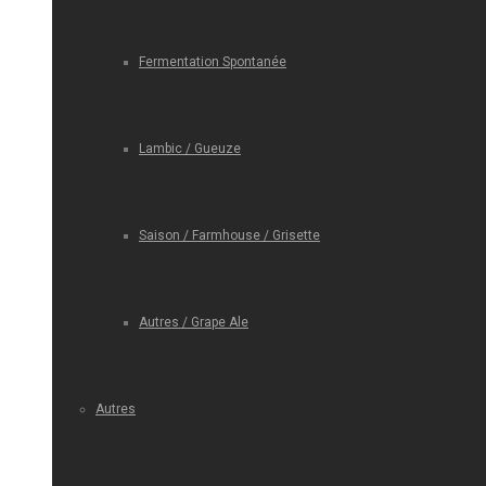
Fermentation Spontanée
Lambic / Gueuze
Saison / Farmhouse / Grisette
Autres / Grape Ale
Autres