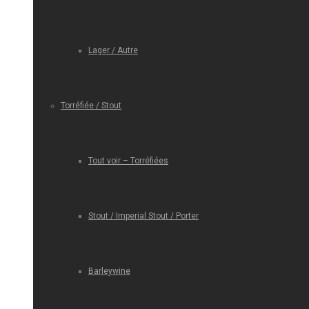
Lager / Autre
Torréfiée / Stout
Tout voir – Torréfiées
Stout / Imperial Stout / Porter
Barleywine