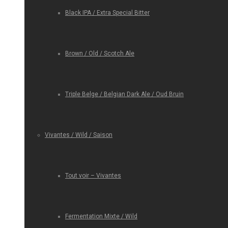
Black IPA / Extra Special Bitter
Brown / Old / Scotch Ale
Triple Belge / Belgian Dark Ale / Oud Bruin
Vivantes / Wild / Saison
Tout voir – Vivantes
Fermentation Mixte / Wild