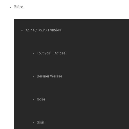
Bière
Acide / Sour / Fruitées
Tout voir – Acides
Berliner Weisse
Gose
Sour