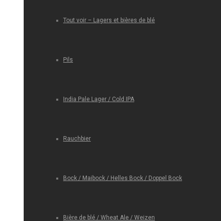
Tout voir – Lagers et bières de blé
Pils
India Pale Lager / Cold IPA
Rauchbier
Bock / Maibock / Helles Bock / Doppel Bock
Bière de blé / Wheat Ale / Weizen