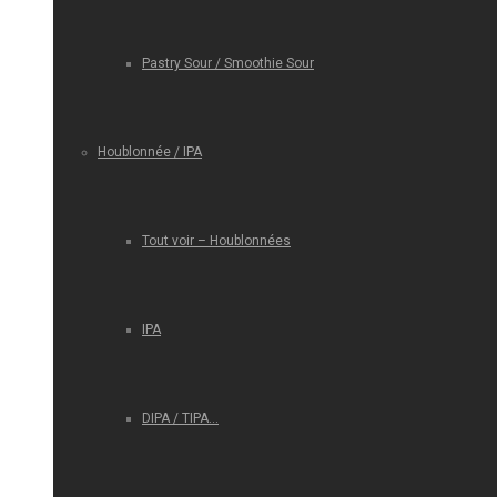
Pastry Sour / Smoothie Sour
Houblonnée / IPA
Tout voir – Houblonnées
IPA
DIPA / TIPA…