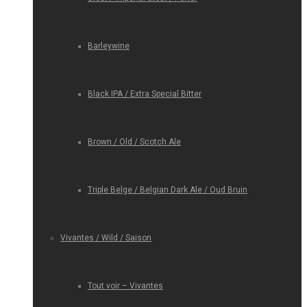
Barleywine
Black IPA / Extra Special Bitter
Brown / Old / Scotch Ale
Triple Belge / Belgian Dark Ale / Oud Bruin
Vivantes / Wild / Saison
Tout voir – Vivantes