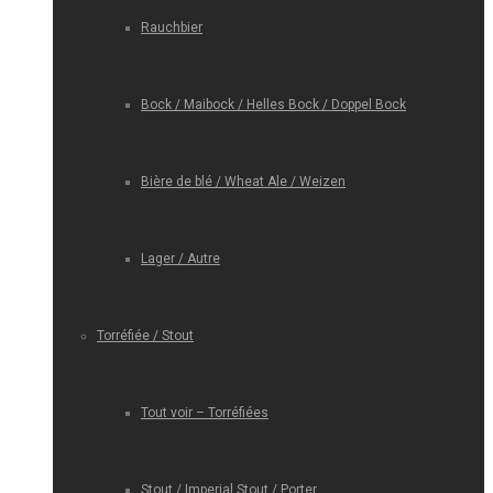
Rauchbier
Bock / Maibock / Helles Bock / Doppel Bock
Bière de blé / Wheat Ale / Weizen
Lager / Autre
Torréfiée / Stout
Tout voir – Torréfiées
Stout / Imperial Stout / Porter