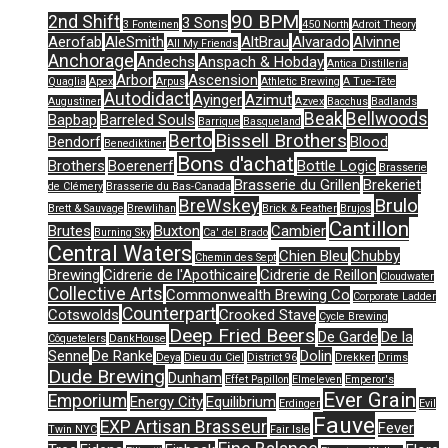
90 BPM
2nd Shift
3 Sons
3 Fonteinen
450 North
Adroit Theory
Aerofab
AleSmith
AltBrau
Alvarado
Alvinne
All My Friends
Anchorage
Andechs
Anspach & Hobday
Antica Distilleria
Arbor
Ascension
Quaglia
Apex
Arpus
Athletic Brewing
A Tue-Tête
Autodidact
Ayinger
Azimut
Augustiner
Azvex
Bacchus
Badlands
Beak
Bellwoods
Bapbap
Barreled Souls
Barrique
Basqueland
Bissell Brothers
Berto
Bendorf
Blood
Benediktiner
Bons d'achat
Brothers
Boerenerf
Bottle Logic
Brasserie
Brasserie du Grillen
Brekeriet
de Clémery
Brasserie du Bas-Canada
Brulo
BreWskey
Brett & Sauvage
Brewlihan
Brick & Feather
Brujos
Cantillon
Brutes
Buxton
Cambier
Burning Sky
Ca' del Brado
Central Waters
Chien Bleu
Chubby
Chemin des Sept
Brewing
Cidrerie de l'Apothicaire
Cidrerie de Reillon
Cloudwater
Collective Arts
Commonwealth Brewing Co
Corporate Ladder
Counterpart
Cotswolds
Crooked Stave
Cycle Brewing
Deep Fried Beers
De Garde
De la
Côquetelers
DankHouse
Senne
De Ranke
Dolin
Deya
Dieu du Ciel
District 96
Drekker
Drims
Dude Brewing
Dunham
Effet Papillon
Elmeleven
Emperor's
Ever Grain
Emporium
Energy City
Equilibrium
Erdinger
Evil
Fauve
EXP Artisan Brasseur
Fever
Twin NYC
Fair Isle