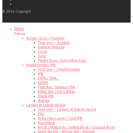
©
2026
Copyright
Bière
Retour
Acide / Sour / Fruitées
Tout voir – Acides
Berliner Weisse
Gose
Sour
Pastry Sour / Smoothie Sour
Houblonnée / IPA
Tout voir – Houblonnées
IPA
DIPA / TIPA…
NEIPA
Pale Ale / Session IPA
Bitter Ale / Extra Bitter
Black IPA
Autres
Lagers et bières de blé
Tout voir – Lagers et bières de blé
Pils
India Pale Lager / Cold IPA
Rauchbier
Bock / Maibock / Helles Bock / Doppel Bock
Bière de blé / Wheat Ale / Weizen