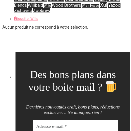
Xul
Blends
Willibald
Wood Brothers
Yazoo
Wills
Wren House
Zichovec
Zoobrew
Étiquette:
Wills
Aucun produit ne correspond à votre sélection.
Des bons plans dans
votre boite mail ?
Dernières nouveautés craft, bons plans, réductions
exclusives… Ne manquez rien !