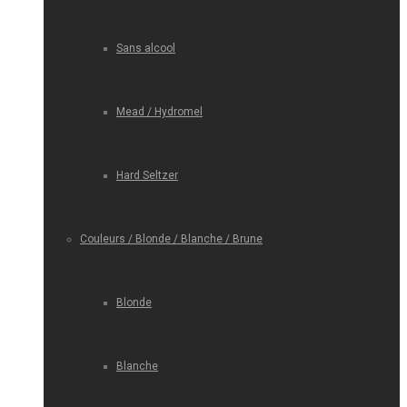
Sans alcool
Mead / Hydromel
Hard Seltzer
Couleurs / Blonde / Blanche / Brune
Blonde
Blanche