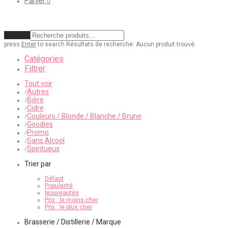
Panier
0
Effacer
press
Enter
to search
Résultats de recherche:
Aucun produit trouvé.
Catégories
Filtrer
Tout voir
Autres
⁄
Bière
⁄
Cidre
⁄
Couleurs / Blonde / Blanche / Brune
⁄
Goodies
⁄
Promo
⁄
Sans Alcool
⁄
Spiritueux
⁄
Trier par
Défaut
Popularité
Nouveautés
Prix : le moins cher
Prix : le plus cher
Brasserie / Distillerie / Marque