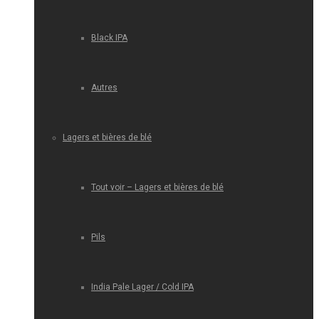
Black IPA
Autres
Lagers et bières de blé
Tout voir – Lagers et bières de blé
Pils
India Pale Lager / Cold IPA