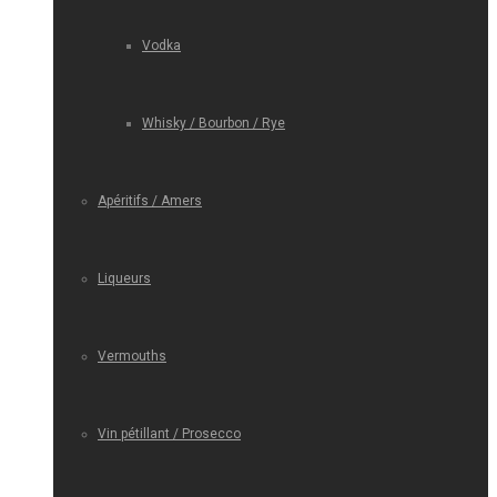
Vodka
Whisky / Bourbon / Rye
Apéritifs / Amers
Liqueurs
Vermouths
Vin pétillant / Prosecco