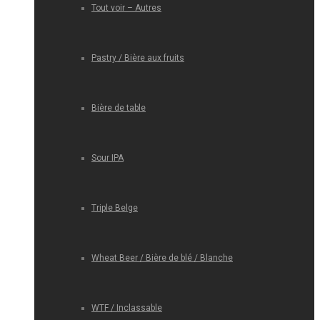
Tout voir – Autres
Pastry / Bière aux fruits
Bière de table
Sour IPA
Triple Belge
Wheat Beer / Bière de blé / Blanche
WTF / Inclassable