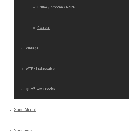
Brune / Ambrée / Noire
Couleur
Vintage
WTF / Inclassable
Quaff Box / Packs
Sans Alcool
Spiritueux