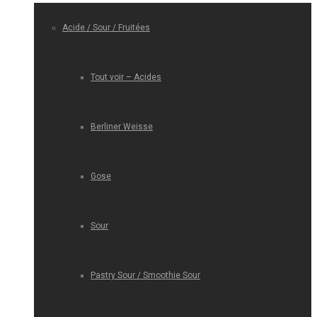
Acide / Sour / Fruitées
Tout voir – Acides
Berliner Weisse
Gose
Sour
Pastry Sour / Smoothie Sour