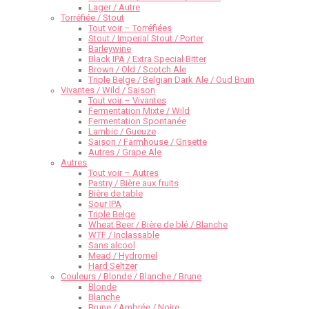
Lager / Autre
Torréfiée / Stout
Tout voir – Torréfiées
Stout / Imperial Stout / Porter
Barleywine
Black IPA / Extra Special Bitter
Brown / Old / Scotch Ale
Triple Belge / Belgian Dark Ale / Oud Bruin
Vivantes / Wild / Saison
Tout voir – Vivantes
Fermentation Mixte / Wild
Fermentation Spontanée
Lambic / Gueuze
Saison / Farmhouse / Grisette
Autres / Grape Ale
Autres
Tout voir – Autres
Pastry / Bière aux fruits
Bière de table
Sour IPA
Triple Belge
Wheat Beer / Bière de blé / Blanche
WTF / Inclassable
Sans alcool
Mead / Hydromel
Hard Seltzer
Couleurs / Blonde / Blanche / Brune
Blonde
Blanche
Brune / Ambrée / Noire