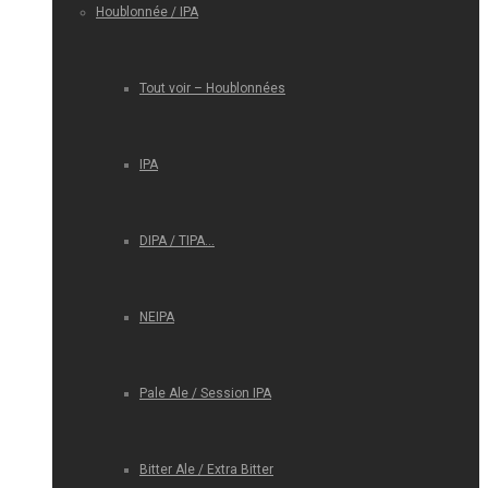
Houblonnée / IPA
Tout voir – Houblonnées
IPA
DIPA / TIPA…
NEIPA
Pale Ale / Session IPA
Bitter Ale / Extra Bitter