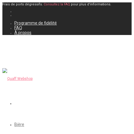
Frais de ports dégressifs.
Consultez la FAQ
pour plus d'informations.
Programme de fidélité
FAQ
À propos
Bière