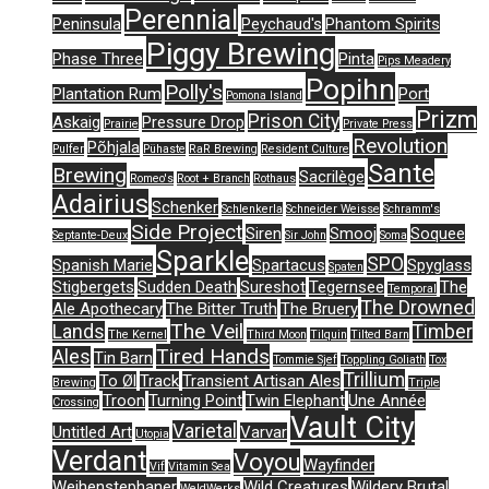
Perennial
Peninsula
Peychaud's
Phantom Spirits
Piggy Brewing
Phase Three
Pinta
Pips Meadery
Popihn
Polly's
Plantation Rum
Port
Pomona Island
Prizm
Prison City
Askaig
Pressure Drop
Prairie
Private Press
Revolution
Põhjala
Pulfer
Pühaste
RaR Brewing
Resident Culture
Sante
Brewing
Sacrilège
Romeo's
Root + Branch
Rothaus
Adairius
Schenker
Schlenkerla
Schneider Weisse
Schramm's
Side Project
Siren
Smooj
Soquee
Septante-Deux
Sir John
Soma
Sparkle
SPO
Spanish Marie
Spartacus
Spyglass
Spaten
Stigbergets
Sudden Death
Sureshot
Tegernsee
The
Temporal
The Drowned
Ale Apothecary
The Bitter Truth
The Bruery
The Veil
Lands
Timber
The Kernel
Third Moon
Tilquin
Tilted Barn
Tired Hands
Ales
Tin Barn
Tommie Sjef
Toppling Goliath
Tox
Trillium
To Øl
Track
Transient Artisan Ales
Brewing
Triple
Troon
Turning Point
Twin Elephant
Une Année
Crossing
Vault City
Varietal
Untitled Art
Varvar
Utopia
Verdant
Voyou
Wayfinder
Vif
Vitamin Sea
Weihenstephaner
Wild Creatures
Wildery Brutal
WeldWerks