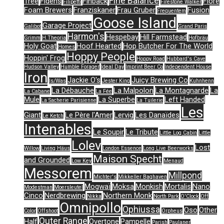
Fine Balance
Tree
Fidens
Finback
Flore
Filipetti
Firestone Walker
Foam Brewers
Franziskaner
Frau Gruber
Fusion
Frequentem
Goose Island
Garage Project
Galibot
Grand Paris
Harmon's
Hespebay
Hill Farmstead
Grimm
H.Theoria
Hofbräu
Holy Goat
Hoof Hearted
Hop Butcher For The World
Homes
Hoppy People
Hoppin' Frog
Hoppy Road
Hubbard's Cave
Hudson Valley
Humble Forager
Ideal Day
Imprint Beer Co
Independent House
Iron
Jackie O's
Juicy Brewing Co
Is/Was
Jester King
Kuhnhenn
La Débauche
La Malpolon
La Montagnarde
La
La Cabane
La Fée
Mule
La Superbe
Left Handed
La Sacherie Parisienne
La Tuilerie
Les
Giant
Le Père l'Amer
Lervig
Les Danaïdes
Le Ketch
Intenables
Le Soupir
Le Tribute
Little Log Cabin
Little
Lolev
Lost
Willow
Living Häus
London Essence
Long Live Beerworks
Maison Specht
and Grounded
Low Key
Menaud
Messorem
Millpond
Michter's
Mikkeller Baghaven
Mogwaï
Moksa
Monkish
Mortalis
Nano
Modestman
Moersleutel
Cinco
Nerdbrewing
Northern Monk
Nikka
North Park
O'Clock
Off
Omnipollo
Ophiussa
Oso
Other
Color
Offshoot
Orpheus
Outer Range
Half
Overtone
Pampelle
Parish
Paulaner