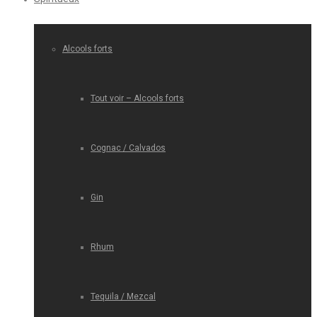
Alcools forts
Tout voir – Alcools forts
Cognac / Calvados
Gin
Rhum
Tequila / Mezcal