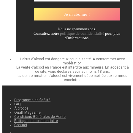
Nous ne spammons pas.
Consultez notre
politique de confidentialité
pour plus
d’informations.
L’abus d’alcool est dangereux pour la santé. À consommer avec
modération.
La vente d’alcool en France est interdite aux mineurs. En accédant à
ce site, vous déclarez avoir au moins 18 ans.
La consommation d’alcool est vivement déconseillée aux femmes
enceintes.
Programme de fidélité
FAQ
À propos
Quaff Magazine
Conditions Générales de Vente
Politique de confidentialité
Contact