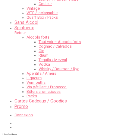
Couleur
Vintage
WTF / Inclassable
Quaff Box / Packs
Sans Alcool
Spiritueux
Retour
Alcools forts
Tout voir – Alcools forts
Cognac / Calvados
Gin
Rhum
Tequila / Mezcal
Vodka
Whisky / Bourbon / Rye
Apéritifs / Amers
Liqueurs
Vermouths
Vin pétillant / Prosecco
Bitters aromatiques
Packs
Cartes Cadeaux / Goodies
Promo
Connexion