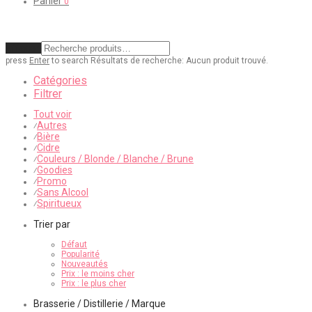
Panier
0
Effacer
press
Enter
to search
Résultats de recherche:
Aucun produit trouvé.
Catégories
Filtrer
Tout voir
Autres
⁄
Bière
⁄
Cidre
⁄
Couleurs / Blonde / Blanche / Brune
⁄
Goodies
⁄
Promo
⁄
Sans Alcool
⁄
Spiritueux
⁄
Trier par
Défaut
Popularité
Nouveautés
Prix : le moins cher
Prix : le plus cher
Brasserie / Distillerie / Marque