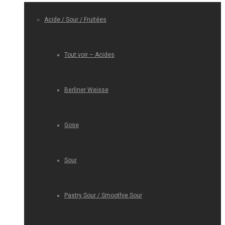
Acide / Sour / Fruitées
Tout voir – Acides
Berliner Weisse
Gose
Sour
Pastry Sour / Smoothie Sour