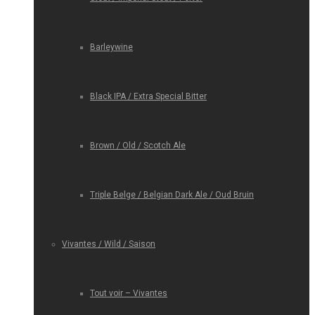
Barleywine
Black IPA / Extra Special Bitter
Brown / Old / Scotch Ale
Triple Belge / Belgian Dark Ale / Oud Bruin
Vivantes / Wild / Saison
Tout voir – Vivantes