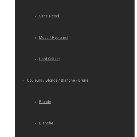
Sans alcool
Mead / Hydromel
Hard Seltzer
Couleurs / Blonde / Blanche / Brune
Blonde
Blanche