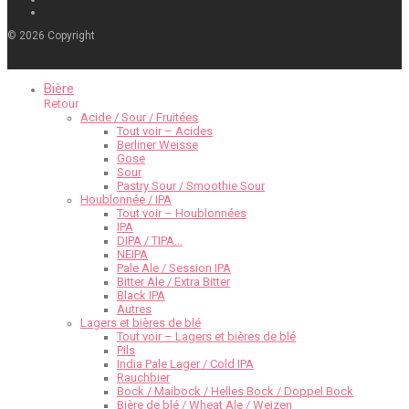
©
2026
Copyright
Bière
Retour
Acide / Sour / Fruitées
Tout voir – Acides
Berliner Weisse
Gose
Sour
Pastry Sour / Smoothie Sour
Houblonnée / IPA
Tout voir – Houblonnées
IPA
DIPA / TIPA…
NEIPA
Pale Ale / Session IPA
Bitter Ale / Extra Bitter
Black IPA
Autres
Lagers et bières de blé
Tout voir – Lagers et bières de blé
Pils
India Pale Lager / Cold IPA
Rauchbier
Bock / Maibock / Helles Bock / Doppel Bock
Bière de blé / Wheat Ale / Weizen