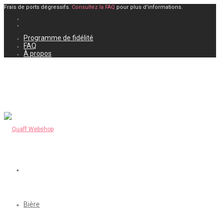
Frais de ports dégressifs.
Consultez la FAQ
pour plus d'informations.
Programme de fidélité
FAQ
À propos
Bière