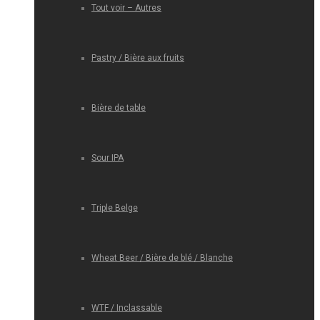
Tout voir – Autres
Pastry / Bière aux fruits
Bière de table
Sour IPA
Triple Belge
Wheat Beer / Bière de blé / Blanche
WTF / Inclassable