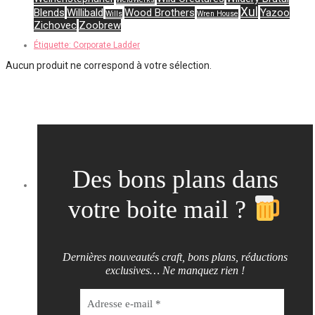
Xul
Blends
Willibald
Wood Brothers
Yazoo
Wills
Wren House
Zichovec
Zoobrew
Étiquette:
Corporate Ladder
Aucun produit ne correspond à votre sélection.
Des bons plans dans
votre boite mail ?
Dernières nouveautés craft, bons plans, réductions
exclusives… Ne manquez rien !