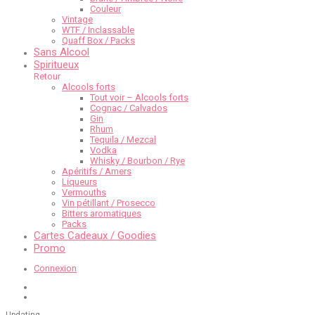
Couleur
Vintage
WTF / Inclassable
Quaff Box / Packs
Sans Alcool
Spiritueux
Retour
Alcools forts
Tout voir – Alcools forts
Cognac / Calvados
Gin
Rhum
Tequila / Mezcal
Vodka
Whisky / Bourbon / Rye
Apéritifs / Amers
Liqueurs
Vermouths
Vin pétillant / Prosecco
Bitters aromatiques
Packs
Cartes Cadeaux / Goodies
Promo
Connexion