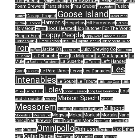
Fine Balance
Tree
Fidens
Finback
Flore
Filipetti
Firestone Walker
Foam Brewers
Franziskaner
Frau Gruber
Fusion
Frequentem
Goose Island
Garage Project
Galibot
Grand Paris
Harmon's
Hespebay
Hill Farmstead
Grimm
H.Theoria
Hofbräu
Holy Goat
Hoof Hearted
Hop Butcher For The World
Homes
Hoppy People
Hoppin' Frog
Hoppy Road
Hubbard's Cave
Hudson Valley
Humble Forager
Ideal Day
Imprint Beer Co
Independent House
Iron
Jackie O's
Juicy Brewing Co
Is/Was
Jester King
Kuhnhenn
La Débauche
La Malpolon
La Montagnarde
La
La Cabane
La Fée
Mule
La Superbe
Left Handed
La Sacherie Parisienne
La Tuilerie
Les
Giant
Le Père l'Amer
Lervig
Les Danaïdes
Le Ketch
Intenables
Le Soupir
Le Tribute
Little Log Cabin
Little
Lolev
Lost
Willow
Living Häus
London Essence
Long Live Beerworks
Maison Specht
and Grounded
Low Key
Menaud
Messorem
Millpond
Michter's
Mikkeller Baghaven
Mogwaï
Moksa
Monkish
Mortalis
Nano
Modestman
Moersleutel
Cinco
Nerdbrewing
Northern Monk
Nikka
North Park
O'Clock
Off
Omnipollo
Ophiussa
Oso
Other
Color
Offshoot
Orpheus
Outer Range
Half
Overtone
Pampelle
Parish
Paulaner