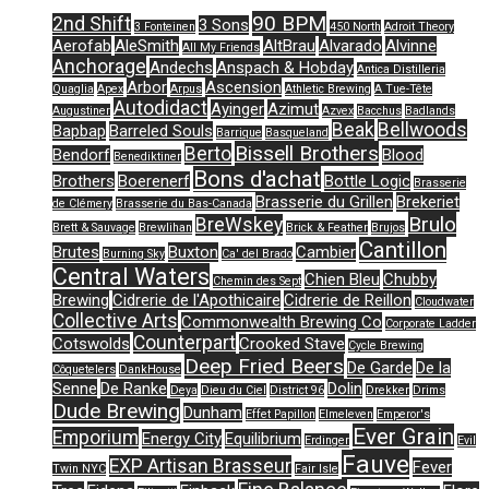
90 BPM
2nd Shift
3 Sons
3 Fonteinen
450 North
Adroit Theory
Aerofab
AleSmith
AltBrau
Alvarado
Alvinne
All My Friends
Anchorage
Andechs
Anspach & Hobday
Antica Distilleria
Arbor
Ascension
Quaglia
Apex
Arpus
Athletic Brewing
A Tue-Tête
Autodidact
Ayinger
Azimut
Augustiner
Azvex
Bacchus
Badlands
Beak
Bellwoods
Bapbap
Barreled Souls
Barrique
Basqueland
Bissell Brothers
Berto
Bendorf
Blood
Benediktiner
Bons d'achat
Brothers
Boerenerf
Bottle Logic
Brasserie
Brasserie du Grillen
Brekeriet
de Clémery
Brasserie du Bas-Canada
Brulo
BreWskey
Brett & Sauvage
Brewlihan
Brick & Feather
Brujos
Cantillon
Brutes
Buxton
Cambier
Burning Sky
Ca' del Brado
Central Waters
Chien Bleu
Chubby
Chemin des Sept
Brewing
Cidrerie de l'Apothicaire
Cidrerie de Reillon
Cloudwater
Collective Arts
Commonwealth Brewing Co
Corporate Ladder
Counterpart
Cotswolds
Crooked Stave
Cycle Brewing
Deep Fried Beers
De Garde
De la
Côquetelers
DankHouse
Senne
De Ranke
Dolin
Deya
Dieu du Ciel
District 96
Drekker
Drims
Dude Brewing
Dunham
Effet Papillon
Elmeleven
Emperor's
Ever Grain
Emporium
Energy City
Equilibrium
Erdinger
Evil
Fauve
EXP Artisan Brasseur
Fever
Twin NYC
Fair Isle