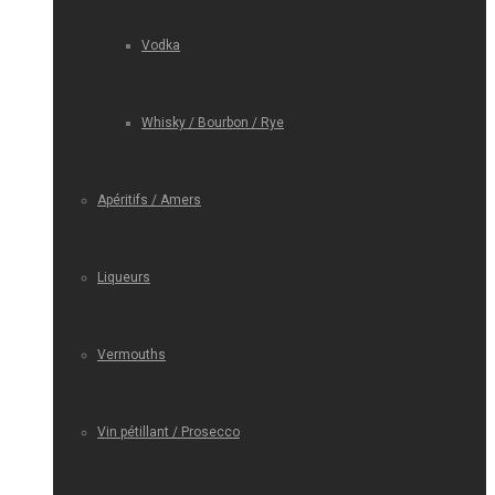
Vodka
Whisky / Bourbon / Rye
Apéritifs / Amers
Liqueurs
Vermouths
Vin pétillant / Prosecco