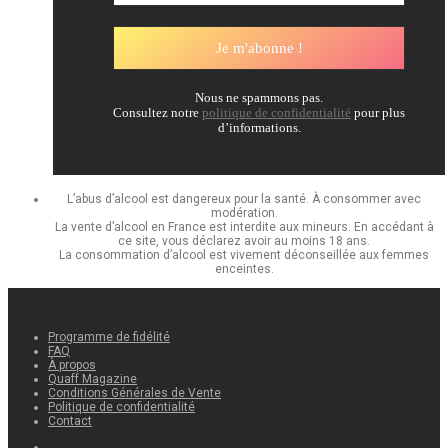
Nous ne spammons pas.
Consultez notre
politique de confidentialité
pour plus
d’informations.
L’abus d’alcool est dangereux pour la santé. À consommer avec
modération.
La vente d’alcool en France est interdite aux mineurs. En accédant à
ce site, vous déclarez avoir au moins 18 ans.
La consommation d’alcool est vivement déconseillée aux femmes
enceintes.
Programme de fidélité
FAQ
À propos
Quaff Magazine
Conditions Générales de Vente
Politique de confidentialité
Contact