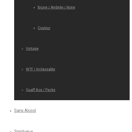
Brune / Ambrée / Noire
Couleur
Vintage
WTF / Inclassable
Quaff Box / Packs
Sans Alcool
Spiritueux