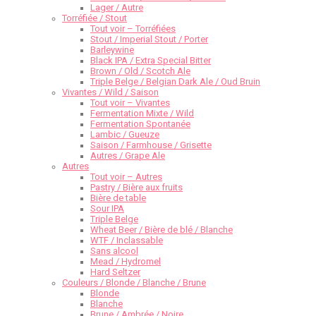
Lager / Autre
Torréfiée / Stout
Tout voir – Torréfiées
Stout / Imperial Stout / Porter
Barleywine
Black IPA / Extra Special Bitter
Brown / Old / Scotch Ale
Triple Belge / Belgian Dark Ale / Oud Bruin
Vivantes / Wild / Saison
Tout voir – Vivantes
Fermentation Mixte / Wild
Fermentation Spontanée
Lambic / Gueuze
Saison / Farmhouse / Grisette
Autres / Grape Ale
Autres
Tout voir – Autres
Pastry / Bière aux fruits
Bière de table
Sour IPA
Triple Belge
Wheat Beer / Bière de blé / Blanche
WTF / Inclassable
Sans alcool
Mead / Hydromel
Hard Seltzer
Couleurs / Blonde / Blanche / Brune
Blonde
Blanche
Brune / Ambrée / Noire