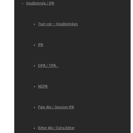
Houblonnée / IPA
Tout voir – Houblonnées
IPA
DIPA / TIPA…
NEIPA
Pale Ale / Session IPA
Bitter Ale / Extra Bitter