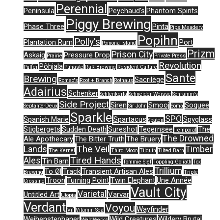
Perennial
Peninsula
Peychaud's
Phantom Spirits
Piggy Brewing
Phase Three
Pinta
Pips Meadery
Popihn
Polly's
Plantation Rum
Port
Pomona Island
Prizm
Prison City
Askaig
Pressure Drop
Prairie
Private Press
Revolution
Põhjala
Pulfer
Pühaste
RaR Brewing
Resident Culture
Sante
Brewing
Sacrilège
Romeo's
Root + Branch
Rothaus
Adairius
Schenker
Schlenkerla
Schneider Weisse
Schramm's
Side Project
Siren
Smooj
Soquee
Septante-Deux
Sir John
Soma
Sparkle
SPO
Spanish Marie
Spartacus
Spyglass
Spaten
Stigbergets
Sudden Death
Sureshot
Tegernsee
The
Temporal
The Drowned
Ale Apothecary
The Bitter Truth
The Bruery
The Veil
Lands
Timber
The Kernel
Third Moon
Tilquin
Tilted Barn
Tired Hands
Ales
Tin Barn
Tommie Sjef
Toppling Goliath
Tox
Trillium
To Øl
Track
Transient Artisan Ales
Brewing
Triple
Troon
Turning Point
Twin Elephant
Une Année
Crossing
Vault City
Varietal
Untitled Art
Varvar
Utopia
Verdant
Voyou
Wayfinder
Vif
Vitamin Sea
Weihenstephaner
Wild Creatures
Wildery Brutal
WeldWerks