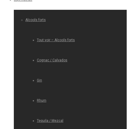
Alcools forts
Tout voir – Alcools forts
Cognac / Calvados
Gin
Rhum
Tequila / Mezcal