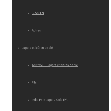
Black IPA
Autres
Lagers et bières de blé
Tout voir – Lagers et bières de blé
Pils
India Pale Lager / Cold IPA