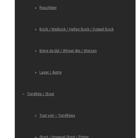
Rauchbier
Bock / Maibock / Helles Bock / Doppel Bock
Bière de blé / Wheat Ale / Weizen
Lager / Autre
Torréfiée / Stout
Tout voir – Torréfiées
Stout / Imperial Stout / Porter