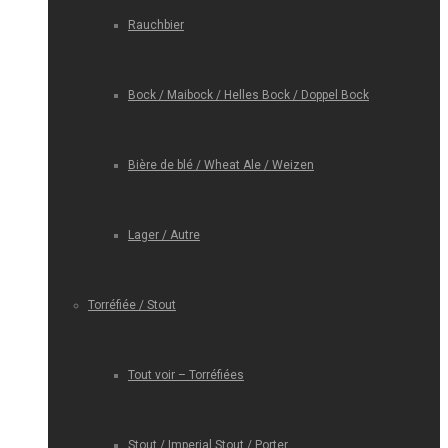
Rauchbier
Bock / Maibock / Helles Bock / Doppel Bock
Bière de blé / Wheat Ale / Weizen
Lager / Autre
Torréfiée / Stout
Tout voir – Torréfiées
Stout / Imperial Stout / Porter