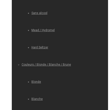
Sans alcool
Mead / Hydromel
Hard Seltzer
Couleurs / Blonde / Blanche / Brune
Blonde
Blanche