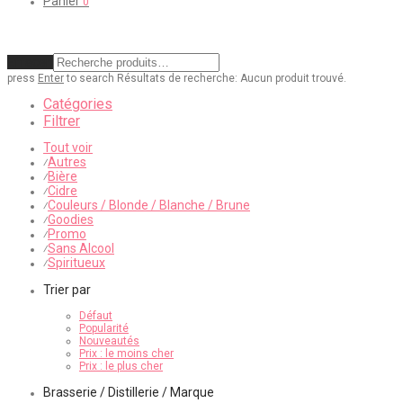
Panier
0
Effacer
press
Enter
to search
Résultats de recherche:
Aucun produit trouvé.
Catégories
Filtrer
Tout voir
Autres
⁄
Bière
⁄
Cidre
⁄
Couleurs / Blonde / Blanche / Brune
⁄
Goodies
⁄
Promo
⁄
Sans Alcool
⁄
Spiritueux
⁄
Trier par
Défaut
Popularité
Nouveautés
Prix : le moins cher
Prix : le plus cher
Brasserie / Distillerie / Marque