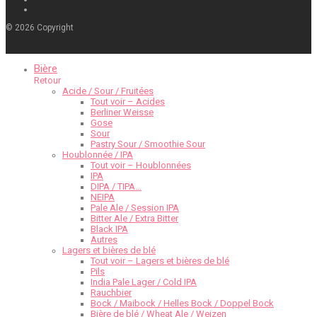
©
2026
Copyright
Bière
Retour
Acide / Sour / Fruitées
Tout voir – Acides
Berliner Weisse
Gose
Sour
Pastry Sour / Smoothie Sour
Houblonnée / IPA
Tout voir – Houblonnées
IPA
DIPA / TIPA…
NEIPA
Pale Ale / Session IPA
Bitter Ale / Extra Bitter
Black IPA
Autres
Lagers et bières de blé
Tout voir – Lagers et bières de blé
Pils
India Pale Lager / Cold IPA
Rauchbier
Bock / Maibock / Helles Bock / Doppel Bock
Bière de blé / Wheat Ale / Weizen