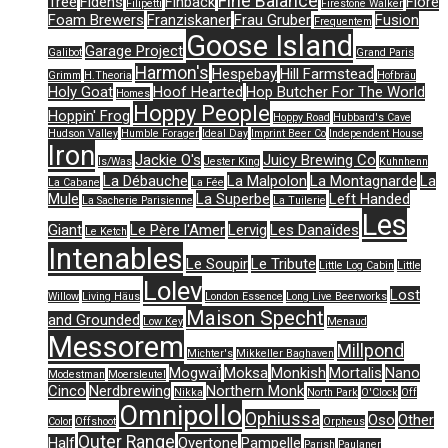
Fine Balance
Tree
Fidens
Finback
Flore
Filipetti
Firestone Walker
Foam Brewers
Franziskaner
Frau Gruber
Fusion
Frequentem
Goose Island
Garage Project
Galibot
Grand Paris
Harmon's
Hespebay
Hill Farmstead
Grimm
H.Theoria
Hofbräu
Holy Goat
Hoof Hearted
Hop Butcher For The World
Homes
Hoppy People
Hoppin' Frog
Hoppy Road
Hubbard's Cave
Hudson Valley
Humble Forager
Ideal Day
Imprint Beer Co
Independent House
Iron
Jackie O's
Juicy Brewing Co
Is/Was
Jester King
Kuhnhenn
La Débauche
La Malpolon
La Montagnarde
La
La Cabane
La Fée
Mule
La Superbe
Left Handed
La Sacherie Parisienne
La Tuilerie
Les
Giant
Le Père l'Amer
Lervig
Les Danaïdes
Le Ketch
Intenables
Le Soupir
Le Tribute
Little Log Cabin
Little
Lolev
Lost
Willow
Living Häus
London Essence
Long Live Beerworks
Maison Specht
and Grounded
Low Key
Menaud
Messorem
Millpond
Michter's
Mikkeller Baghaven
Mogwaï
Moksa
Monkish
Mortalis
Nano
Modestman
Moersleutel
Cinco
Nerdbrewing
Northern Monk
Nikka
North Park
O'Clock
Off
Omnipollo
Ophiussa
Oso
Other
Color
Offshoot
Orpheus
Outer Range
Half
Overtone
Pampelle
Parish
Paulaner