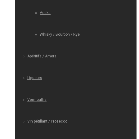
Vodka
Whisky / Bourbon / Rye
Apéritifs / Amers
Liqueurs
Vermouths
Vin pétillant / Prosecco