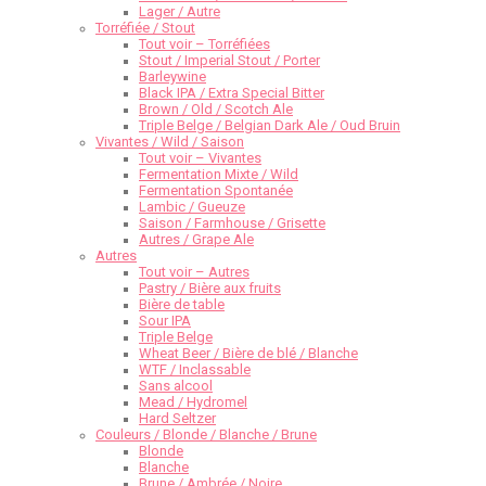
Lager / Autre
Torréfiée / Stout
Tout voir – Torréfiées
Stout / Imperial Stout / Porter
Barleywine
Black IPA / Extra Special Bitter
Brown / Old / Scotch Ale
Triple Belge / Belgian Dark Ale / Oud Bruin
Vivantes / Wild / Saison
Tout voir – Vivantes
Fermentation Mixte / Wild
Fermentation Spontanée
Lambic / Gueuze
Saison / Farmhouse / Grisette
Autres / Grape Ale
Autres
Tout voir – Autres
Pastry / Bière aux fruits
Bière de table
Sour IPA
Triple Belge
Wheat Beer / Bière de blé / Blanche
WTF / Inclassable
Sans alcool
Mead / Hydromel
Hard Seltzer
Couleurs / Blonde / Blanche / Brune
Blonde
Blanche
Brune / Ambrée / Noire