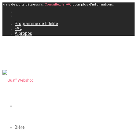
Frais de ports dégressifs.
Consultez la FAQ
pour plus d'informations.
Programme de fidélité
FAQ
À propos
Bière