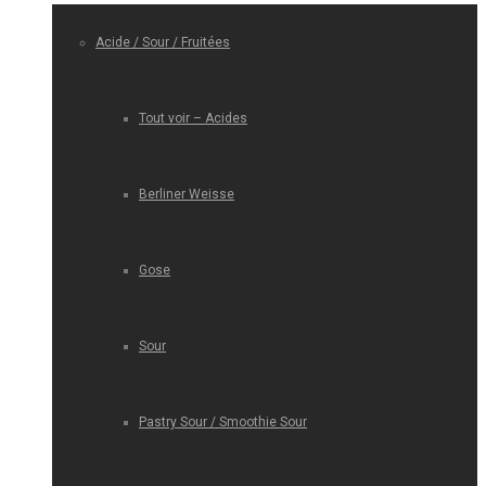
Acide / Sour / Fruitées
Tout voir – Acides
Berliner Weisse
Gose
Sour
Pastry Sour / Smoothie Sour