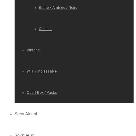
Brune / Ambrée / Noire
Couleur
Vintage
WTF / Inclassable
Quaff Box / Packs
Sans Alcool
Spiritueux