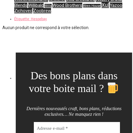
Xul
Blends
Willibald
Wood Brothers
Yazoo
Wills
Wren House
Zichovec
Zoobrew
Étiquette:
Hespebay
Aucun produit ne correspond à votre sélection.
Des bons plans dans
votre boite mail ?
Dernières nouveautés craft, bons plans, réductions
exclusives… Ne manquez rien !