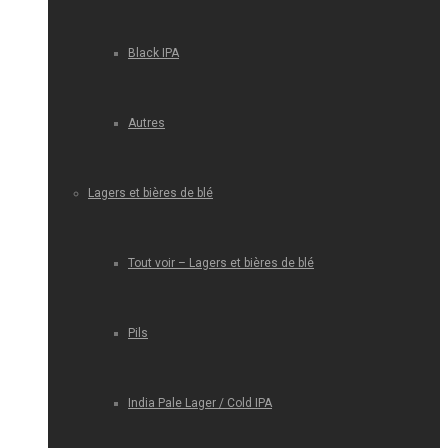
Black IPA
Autres
Lagers et bières de blé
Tout voir – Lagers et bières de blé
Pils
India Pale Lager / Cold IPA