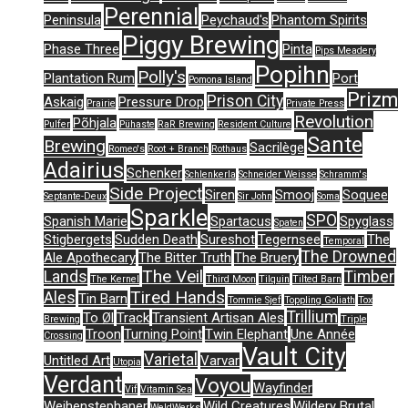
Perennial
Peninsula
Peychaud's
Phantom Spirits
Piggy Brewing
Phase Three
Pinta
Pips Meadery
Popihn
Polly's
Plantation Rum
Port
Pomona Island
Prizm
Prison City
Askaig
Pressure Drop
Prairie
Private Press
Revolution
Põhjala
Pulfer
Pühaste
RaR Brewing
Resident Culture
Sante
Brewing
Sacrilège
Romeo's
Root + Branch
Rothaus
Adairius
Schenker
Schlenkerla
Schneider Weisse
Schramm's
Side Project
Siren
Smooj
Soquee
Septante-Deux
Sir John
Soma
Sparkle
SPO
Spanish Marie
Spartacus
Spyglass
Spaten
Stigbergets
Sudden Death
Sureshot
Tegernsee
The
Temporal
The Drowned
Ale Apothecary
The Bitter Truth
The Bruery
The Veil
Lands
Timber
The Kernel
Third Moon
Tilquin
Tilted Barn
Tired Hands
Ales
Tin Barn
Tommie Sjef
Toppling Goliath
Tox
Trillium
To Øl
Track
Transient Artisan Ales
Brewing
Triple
Troon
Turning Point
Twin Elephant
Une Année
Crossing
Vault City
Varietal
Untitled Art
Varvar
Utopia
Verdant
Voyou
Wayfinder
Vif
Vitamin Sea
Weihenstephaner
Wild Creatures
Wildery Brutal
WeldWerks