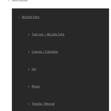
Alcools forts
Tout voir – Alcools forts
Cognac / Calvados
Gin
Rhum
Tequila / Mezcal