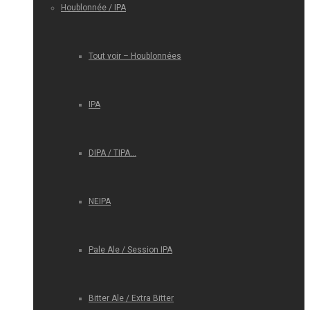
Houblonnée / IPA
Tout voir – Houblonnées
IPA
DIPA / TIPA…
NEIPA
Pale Ale / Session IPA
Bitter Ale / Extra Bitter