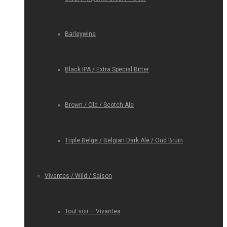
Barleywine
Black IPA / Extra Special Bitter
Brown / Old / Scotch Ale
Triple Belge / Belgian Dark Ale / Oud Bruin
Vivantes / Wild / Saison
Tout voir – Vivantes