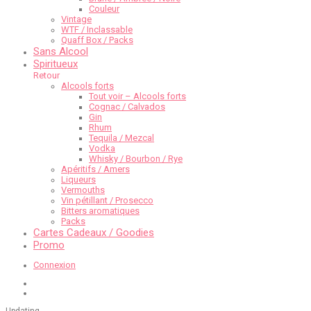
Couleur
Vintage
WTF / Inclassable
Quaff Box / Packs
Sans Alcool
Spiritueux
Retour
Alcools forts
Tout voir – Alcools forts
Cognac / Calvados
Gin
Rhum
Tequila / Mezcal
Vodka
Whisky / Bourbon / Rye
Apéritifs / Amers
Liqueurs
Vermouths
Vin pétillant / Prosecco
Bitters aromatiques
Packs
Cartes Cadeaux / Goodies
Promo
Connexion