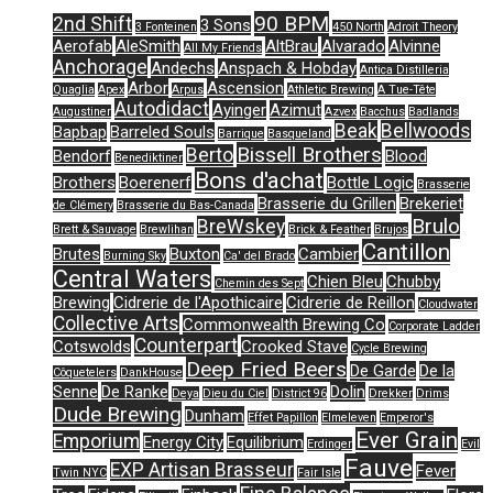
90 BPM
2nd Shift
3 Sons
3 Fonteinen
450 North
Adroit Theory
Aerofab
AleSmith
AltBrau
Alvarado
Alvinne
All My Friends
Anchorage
Andechs
Anspach & Hobday
Antica Distilleria
Arbor
Ascension
Quaglia
Apex
Arpus
Athletic Brewing
A Tue-Tête
Autodidact
Ayinger
Azimut
Augustiner
Azvex
Bacchus
Badlands
Beak
Bellwoods
Bapbap
Barreled Souls
Barrique
Basqueland
Bissell Brothers
Berto
Bendorf
Blood
Benediktiner
Bons d'achat
Brothers
Boerenerf
Bottle Logic
Brasserie
Brasserie du Grillen
Brekeriet
de Clémery
Brasserie du Bas-Canada
Brulo
BreWskey
Brett & Sauvage
Brewlihan
Brick & Feather
Brujos
Cantillon
Brutes
Buxton
Cambier
Burning Sky
Ca' del Brado
Central Waters
Chien Bleu
Chubby
Chemin des Sept
Brewing
Cidrerie de l'Apothicaire
Cidrerie de Reillon
Cloudwater
Collective Arts
Commonwealth Brewing Co
Corporate Ladder
Counterpart
Cotswolds
Crooked Stave
Cycle Brewing
Deep Fried Beers
De Garde
De la
Côquetelers
DankHouse
Senne
De Ranke
Dolin
Deya
Dieu du Ciel
District 96
Drekker
Drims
Dude Brewing
Dunham
Effet Papillon
Elmeleven
Emperor's
Ever Grain
Emporium
Energy City
Equilibrium
Erdinger
Evil
Fauve
EXP Artisan Brasseur
Fever
Twin NYC
Fair Isle