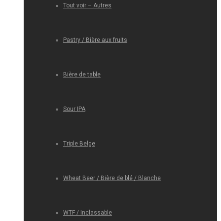
Tout voir – Autres
Pastry / Bière aux fruits
Bière de table
Sour IPA
Triple Belge
Wheat Beer / Bière de blé / Blanche
WTF / Inclassable