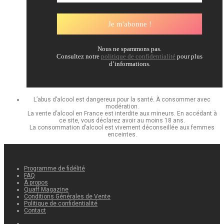
Nous ne spammons pas.
Consultez notre
politique de confidentialité
pour plus
d’informations.
L’abus d’alcool est dangereux pour la santé. À consommer avec
modération.
La vente d’alcool en France est interdite aux mineurs. En accédant à
ce site, vous déclarez avoir au moins 18 ans.
La consommation d’alcool est vivement déconseillée aux femmes
enceintes.
Programme de fidélité
FAQ
À propos
Quaff Magazine
Conditions Générales de Vente
Politique de confidentialité
Contact