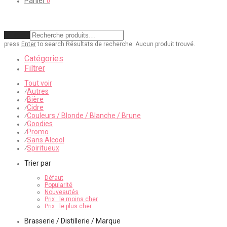
Panier
0
Effacer
press
Enter
to search
Résultats de recherche:
Aucun produit trouvé.
Catégories
Filtrer
Tout voir
Autres
⁄
Bière
⁄
Cidre
⁄
Couleurs / Blonde / Blanche / Brune
⁄
Goodies
⁄
Promo
⁄
Sans Alcool
⁄
Spiritueux
⁄
Trier par
Défaut
Popularité
Nouveautés
Prix : le moins cher
Prix : le plus cher
Brasserie / Distillerie / Marque