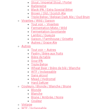
Stout / Imperial Stout / Porter
Barleywine
Black IPA / Extra Special Bitter
Brown / Old / Scotch Ale
Triple Belge / Belgian Dark Ale / Oud Bruin
Vivantes / Wild / Saison
Tout voir – Vivantes
Fermentation Mixte / Wild
Fermentation Spontanée
Lambic / Gueuze
Saison / Farmhouse / Grisette
Autres / Grape Ale
Autres
Tout voir – Autres
Pastry / Bière aux fruits
Bière de table
Sour IPA
Triple Belge
Wheat Beer / Bière de blé / Blanche
WTF / Inclassable
Sans alcool
Mead / Hydromel
Hard Seltzer
Couleurs / Blonde / Blanche / Brune
Blonde
Blanche
Brune / Ambrée / Noire
Couleur
Vintage
WTF / Inclassable