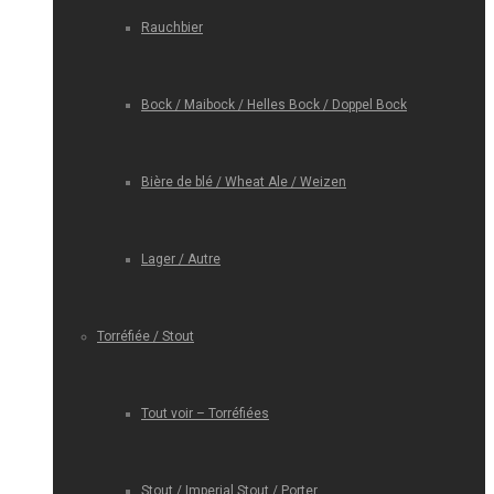
Rauchbier
Bock / Maibock / Helles Bock / Doppel Bock
Bière de blé / Wheat Ale / Weizen
Lager / Autre
Torréfiée / Stout
Tout voir – Torréfiées
Stout / Imperial Stout / Porter