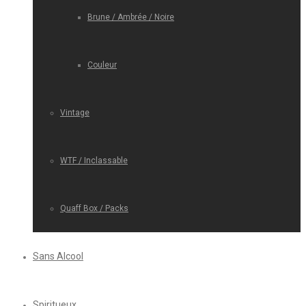
Brune / Ambrée / Noire
Couleur
Vintage
WTF / Inclassable
Quaff Box / Packs
Sans Alcool
Spiritueux