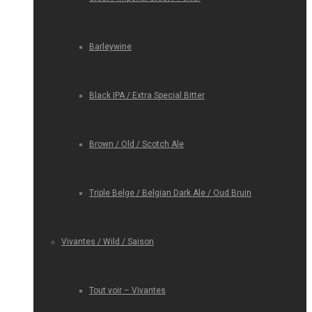
Barleywine
Black IPA / Extra Special Bitter
Brown / Old / Scotch Ale
Triple Belge / Belgian Dark Ale / Oud Bruin
Vivantes / Wild / Saison
Tout voir – Vivantes