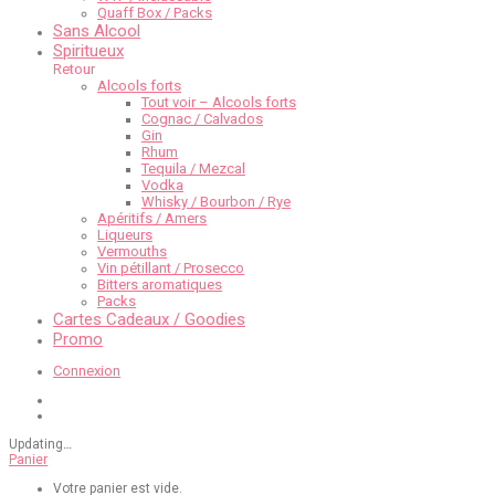
Quaff Box / Packs
Sans Alcool
Spiritueux
Retour
Alcools forts
Tout voir – Alcools forts
Cognac / Calvados
Gin
Rhum
Tequila / Mezcal
Vodka
Whisky / Bourbon / Rye
Apéritifs / Amers
Liqueurs
Vermouths
Vin pétillant / Prosecco
Bitters aromatiques
Packs
Cartes Cadeaux / Goodies
Promo
Connexion
Updating
…
Panier
Votre panier est vide.