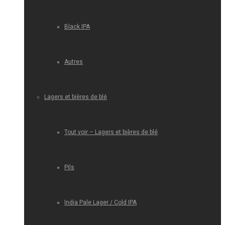
Black IPA
Autres
Lagers et bières de blé
Tout voir – Lagers et bières de blé
Pils
India Pale Lager / Cold IPA