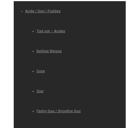
Acide / Sour / Fruitées
Tout voir – Acides
Berliner Weisse
Gose
Sour
Pastry Sour / Smoothie Sour