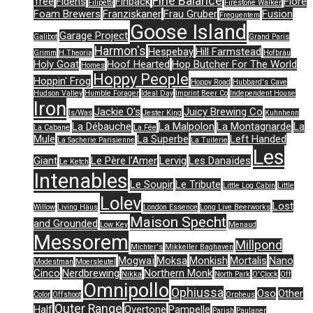
Fine Balance
Tree
Fidens
Finback
Flore
Filipetti
Firestone Walker
Foam Brewers
Franziskaner
Frau Gruber
Fusion
Frequentem
Goose Island
Garage Project
Galibot
Grand Paris
Harmon's
Hespebay
Hill Farmstead
Grimm
H.Theoria
Hofbräu
Holy Goat
Hoof Hearted
Hop Butcher For The World
Homes
Hoppy People
Hoppin' Frog
Hoppy Road
Hubbard's Cave
Hudson Valley
Humble Forager
Ideal Day
Imprint Beer Co
Independent House
Iron
Jackie O's
Juicy Brewing Co
Is/Was
Jester King
Kuhnhenn
La Débauche
La Malpolon
La Montagnarde
La
La Cabane
La Fée
Mule
La Superbe
Left Handed
La Sacherie Parisienne
La Tuilerie
Les
Giant
Le Père l'Amer
Lervig
Les Danaïdes
Le Ketch
Intenables
Le Soupir
Le Tribute
Little Log Cabin
Little
Lolev
Lost
Willow
Living Häus
London Essence
Long Live Beerworks
Maison Specht
and Grounded
Low Key
Menaud
Messorem
Millpond
Michter's
Mikkeller Baghaven
Mogwaï
Moksa
Monkish
Mortalis
Nano
Modestman
Moersleutel
Cinco
Nerdbrewing
Northern Monk
Nikka
North Park
O'Clock
Off
Omnipollo
Ophiussa
Oso
Other
Color
Offshoot
Orpheus
Outer Range
Half
Overtone
Pampelle
Parish
Paulaner