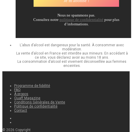
Nous ne spammons pas.
Consultez notre
politique de confidentialité
pour plus
d’informations.
L’abus d’alcool est dangereux pour la santé. À consommer avec
modération.
La vente d’alcool en France est interdite aux mineurs. En accédant à
ce site, vous déclarez avoir au moins 18 ans.
La consommation d’alcool est vivement déconseillée aux femmes
enceintes.
Programme de fidélité
FAQ
À propos
Quaff Magazine
Conditions Générales de Vente
Politique de confidentialité
Contact
©
2026
Copyright