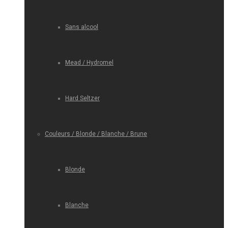
Sans alcool
Mead / Hydromel
Hard Seltzer
Couleurs / Blonde / Blanche / Brune
Blonde
Blanche