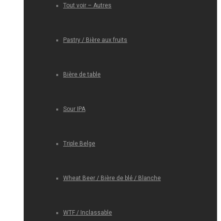
Tout voir – Autres
Pastry / Bière aux fruits
Bière de table
Sour IPA
Triple Belge
Wheat Beer / Bière de blé / Blanche
WTF / Inclassable