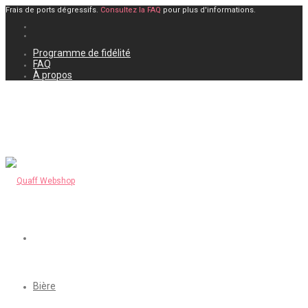
Frais de ports dégressifs.
Consultez la FAQ
pour plus d'informations.
Programme de fidélité
FAQ
À propos
Bière