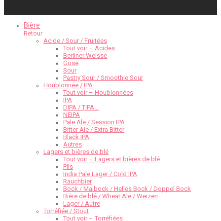
Bière
Retour
Acide / Sour / Fruitées
Tout voir – Acides
Berliner Weisse
Gose
Sour
Pastry Sour / Smoothie Sour
Houblonnée / IPA
Tout voir – Houblonnées
IPA
DIPA / TIPA…
NEIPA
Pale Ale / Session IPA
Bitter Ale / Extra Bitter
Black IPA
Autres
Lagers et bières de blé
Tout voir – Lagers et bières de blé
Pils
India Pale Lager / Cold IPA
Rauchbier
Bock / Maibock / Helles Bock / Doppel Bock
Bière de blé / Wheat Ale / Weizen
Lager / Autre
Torréfiée / Stout
Tout voir – Torréfiées