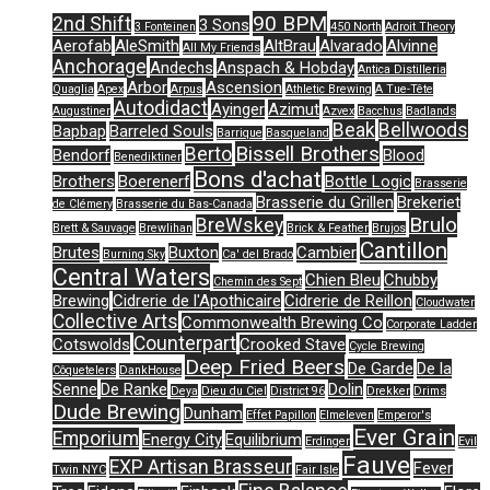
90 BPM
2nd Shift
3 Sons
3 Fonteinen
450 North
Adroit Theory
Aerofab
AleSmith
AltBrau
Alvarado
Alvinne
All My Friends
Anchorage
Andechs
Anspach & Hobday
Antica Distilleria
Arbor
Ascension
Quaglia
Apex
Arpus
Athletic Brewing
A Tue-Tête
Autodidact
Ayinger
Azimut
Augustiner
Azvex
Bacchus
Badlands
Beak
Bellwoods
Bapbap
Barreled Souls
Barrique
Basqueland
Bissell Brothers
Berto
Bendorf
Blood
Benediktiner
Bons d'achat
Brothers
Boerenerf
Bottle Logic
Brasserie
Brasserie du Grillen
Brekeriet
de Clémery
Brasserie du Bas-Canada
Brulo
BreWskey
Brett & Sauvage
Brewlihan
Brick & Feather
Brujos
Cantillon
Brutes
Buxton
Cambier
Burning Sky
Ca' del Brado
Central Waters
Chien Bleu
Chubby
Chemin des Sept
Brewing
Cidrerie de l'Apothicaire
Cidrerie de Reillon
Cloudwater
Collective Arts
Commonwealth Brewing Co
Corporate Ladder
Counterpart
Cotswolds
Crooked Stave
Cycle Brewing
Deep Fried Beers
De Garde
De la
Côquetelers
DankHouse
Senne
De Ranke
Dolin
Deya
Dieu du Ciel
District 96
Drekker
Drims
Dude Brewing
Dunham
Effet Papillon
Elmeleven
Emperor's
Ever Grain
Emporium
Energy City
Equilibrium
Erdinger
Evil
Fauve
EXP Artisan Brasseur
Fever
Twin NYC
Fair Isle