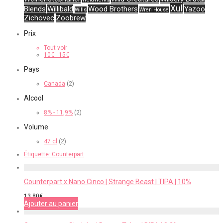
Xul
Blends
Willibald
Wood Brothers
Yazoo
Wills
Wren House
Zichovec
Zoobrew
Prix
Tout voir
10
€
-
15
€
Pays
Canada
(2)
Alcool
8% - 11,9%
(2)
Volume
47 cl
(2)
Étiquette:
Counterpart
Counterpart x Nano Cinco | Strange Beast | TIPA | 10%
13,80
€
Ajouter au panier