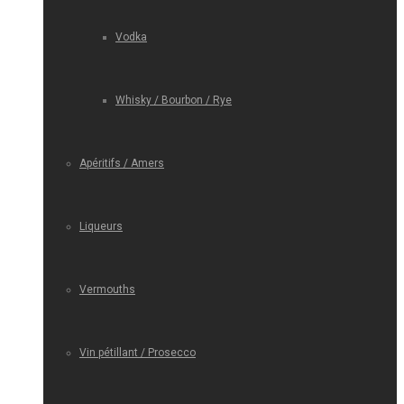
Vodka
Whisky / Bourbon / Rye
Apéritifs / Amers
Liqueurs
Vermouths
Vin pétillant / Prosecco