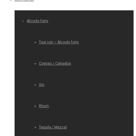
Alcools forts
Tout voir – Alcools forts
Cognac / Calvados
Gin
Rhum
Tequila / Mezcal