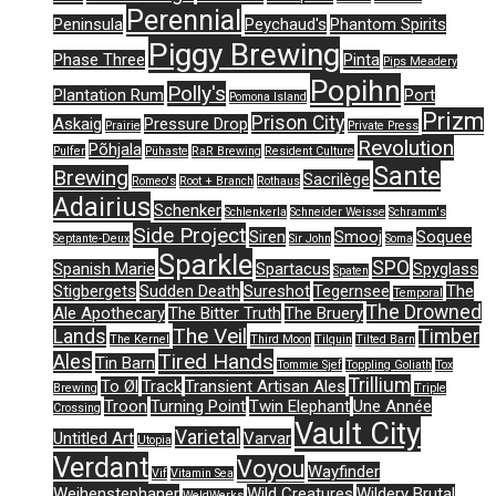
Perennial
Peninsula
Peychaud's
Phantom Spirits
Piggy Brewing
Phase Three
Pinta
Pips Meadery
Popihn
Polly's
Plantation Rum
Port
Pomona Island
Prizm
Prison City
Askaig
Pressure Drop
Prairie
Private Press
Revolution
Põhjala
Pulfer
Pühaste
RaR Brewing
Resident Culture
Sante
Brewing
Sacrilège
Romeo's
Root + Branch
Rothaus
Adairius
Schenker
Schlenkerla
Schneider Weisse
Schramm's
Side Project
Siren
Smooj
Soquee
Septante-Deux
Sir John
Soma
Sparkle
SPO
Spanish Marie
Spartacus
Spyglass
Spaten
Stigbergets
Sudden Death
Sureshot
Tegernsee
The
Temporal
The Drowned
Ale Apothecary
The Bitter Truth
The Bruery
The Veil
Lands
Timber
The Kernel
Third Moon
Tilquin
Tilted Barn
Tired Hands
Ales
Tin Barn
Tommie Sjef
Toppling Goliath
Tox
Trillium
To Øl
Track
Transient Artisan Ales
Brewing
Triple
Troon
Turning Point
Twin Elephant
Une Année
Crossing
Vault City
Varietal
Untitled Art
Varvar
Utopia
Verdant
Voyou
Wayfinder
Vif
Vitamin Sea
Weihenstephaner
Wild Creatures
Wildery Brutal
WeldWerks