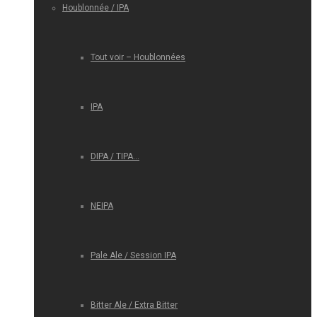
Houblonnée / IPA
Tout voir – Houblonnées
IPA
DIPA / TIPA…
NEIPA
Pale Ale / Session IPA
Bitter Ale / Extra Bitter