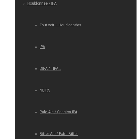
Houblonnée / IPA
Tout voir – Houblonnées
IPA
DIPA / TIPA…
NEIPA
Pale Ale / Session IPA
Bitter Ale / Extra Bitter