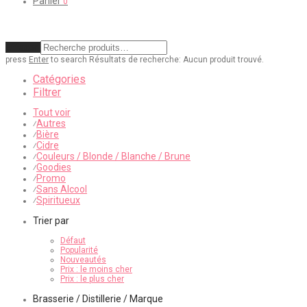
Panier
0
Effacer
press
Enter
to search
Résultats de recherche:
Aucun produit trouvé.
Catégories
Filtrer
Tout voir
Autres
⁄
Bière
⁄
Cidre
⁄
Couleurs / Blonde / Blanche / Brune
⁄
Goodies
⁄
Promo
⁄
Sans Alcool
⁄
Spiritueux
⁄
Trier par
Défaut
Popularité
Nouveautés
Prix : le moins cher
Prix : le plus cher
Brasserie / Distillerie / Marque