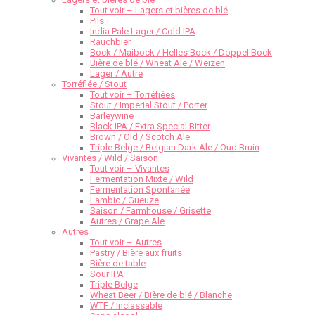
Tout voir – Lagers et bières de blé
Pils
India Pale Lager / Cold IPA
Rauchbier
Bock / Maibock / Helles Bock / Doppel Bock
Bière de blé / Wheat Ale / Weizen
Lager / Autre
Torréfiée / Stout
Tout voir – Torréfiées
Stout / Imperial Stout / Porter
Barleywine
Black IPA / Extra Special Bitter
Brown / Old / Scotch Ale
Triple Belge / Belgian Dark Ale / Oud Bruin
Vivantes / Wild / Saison
Tout voir – Vivantes
Fermentation Mixte / Wild
Fermentation Spontanée
Lambic / Gueuze
Saison / Farmhouse / Grisette
Autres / Grape Ale
Autres
Tout voir – Autres
Pastry / Bière aux fruits
Bière de table
Sour IPA
Triple Belge
Wheat Beer / Bière de blé / Blanche
WTF / Inclassable