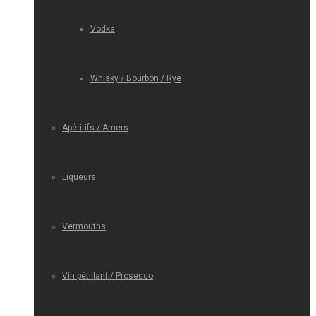
Vodka
Whisky / Bourbon / Rye
Apéritifs / Amers
Liqueurs
Vermouths
Vin pétillant / Prosecco