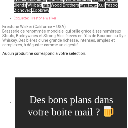
Xul
Blends
Willibald
Wood Brothers
Yazoo
Wills
Wren House
Zichovec
Zoobrew
Étiquette:
Firestone Walker
Firestone Walker (Californie – USA)
Brasserie de renommée mondiale, qui brille grâce à ses nombreux
Stouts, Barleywines et Strong Ales élevés en fûts de Bourbon ou Rye
Whiskey. Des bières d’une grande richesse, intenses, amples et
complexes, à déguster comme un digestif.
Aucun produit ne correspond à votre sélection.
Des bons plans dans
votre boite mail ?