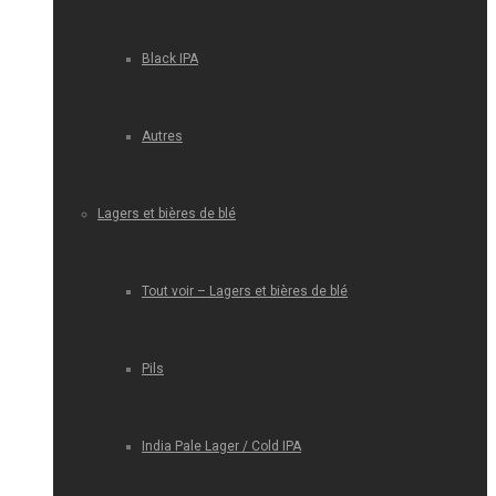
Black IPA
Autres
Lagers et bières de blé
Tout voir – Lagers et bières de blé
Pils
India Pale Lager / Cold IPA