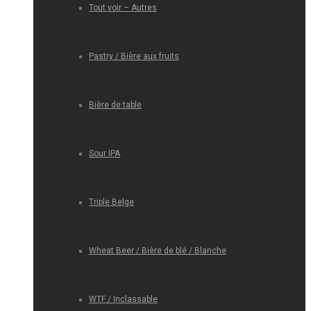
Tout voir – Autres
Pastry / Bière aux fruits
Bière de table
Sour IPA
Triple Belge
Wheat Beer / Bière de blé / Blanche
WTF / Inclassable