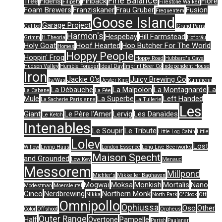
Fine Balance
Tree
Fidens
Finback
Flore
Filipetti
Firestone Walker
Foam Brewers
Franziskaner
Frau Gruber
Fusion
Frequentem
Goose Island
Garage Project
Galibot
Grand Paris
Harmon's
Hespebay
Hill Farmstead
Grimm
H.Theoria
Hofbräu
Holy Goat
Hoof Hearted
Hop Butcher For The World
Homes
Hoppy People
Hoppin' Frog
Hoppy Road
Hubbard's Cave
Hudson Valley
Humble Forager
Ideal Day
Imprint Beer Co
Independent House
Iron
Jackie O's
Juicy Brewing Co
Is/Was
Jester King
Kuhnhenn
La Débauche
La Malpolon
La Montagnarde
La
La Cabane
La Fée
Mule
La Superbe
Left Handed
La Sacherie Parisienne
La Tuilerie
Les
Giant
Le Père l'Amer
Lervig
Les Danaïdes
Le Ketch
Intenables
Le Soupir
Le Tribute
Little Log Cabin
Little
Lolev
Lost
Willow
Living Häus
London Essence
Long Live Beerworks
Maison Specht
and Grounded
Low Key
Menaud
Messorem
Millpond
Michter's
Mikkeller Baghaven
Mogwaï
Moksa
Monkish
Mortalis
Nano
Modestman
Moersleutel
Cinco
Nerdbrewing
Northern Monk
Nikka
North Park
O'Clock
Off
Omnipollo
Ophiussa
Oso
Other
Color
Offshoot
Orpheus
Outer Range
Half
Overtone
Pampelle
Parish
Paulaner