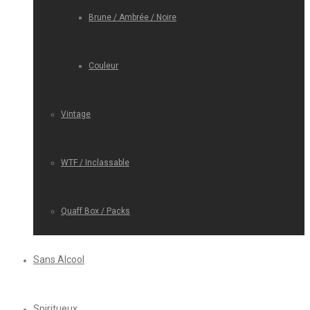
Brune / Ambrée / Noire
Couleur
Vintage
WTF / Inclassable
Quaff Box / Packs
Sans Alcool
Spiritueux