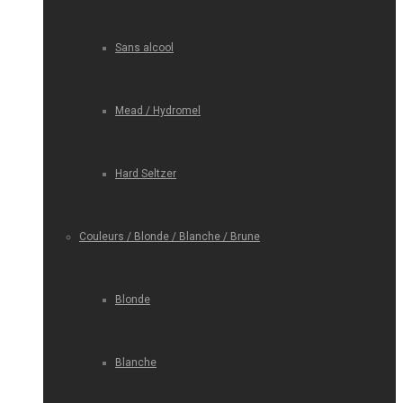
Sans alcool
Mead / Hydromel
Hard Seltzer
Couleurs / Blonde / Blanche / Brune
Blonde
Blanche