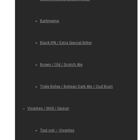
Barleywine
Black IPA / Extra Special Bitter
Brown / Old / Scotch Ale
Triple Belge / Belgian Dark Ale / Oud Bruin
Vivantes / Wild / Saison
Tout voir – Vivantes