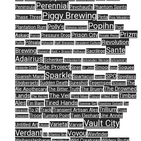
Perennial
Peninsula
Peychaud's
Phantom Spirits
Piggy Brewing
Phase Three
Pinta
Pips Meadery
Popihn
Polly's
Plantation Rum
Port
Pomona Island
Prizm
Prison City
Askaig
Pressure Drop
Prairie
Private Press
Revolution
Põhjala
Pulfer
Pühaste
RaR Brewing
Resident Culture
Sante
Brewing
Sacrilège
Romeo's
Root + Branch
Rothaus
Adairius
Schenker
Schlenkerla
Schneider Weisse
Schramm's
Side Project
Siren
Smooj
Soquee
Septante-Deux
Sir John
Soma
Sparkle
SPO
Spanish Marie
Spartacus
Spyglass
Spaten
Stigbergets
Sudden Death
Sureshot
Tegernsee
The
Temporal
The Drowned
Ale Apothecary
The Bitter Truth
The Bruery
The Veil
Lands
Timber
The Kernel
Third Moon
Tilquin
Tilted Barn
Tired Hands
Ales
Tin Barn
Tommie Sjef
Toppling Goliath
Tox
Trillium
To Øl
Track
Transient Artisan Ales
Brewing
Triple
Troon
Turning Point
Twin Elephant
Une Année
Crossing
Vault City
Varietal
Untitled Art
Varvar
Utopia
Verdant
Voyou
Wayfinder
Vif
Vitamin Sea
Weihenstephaner
Wild Creatures
Wildery Brutal
WeldWerks