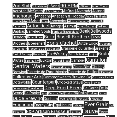
90 BPM
2nd Shift
3 Sons
3 Fonteinen
450 North
Adroit Theory
Aerofab
AleSmith
AltBrau
Alvarado
Alvinne
All My Friends
Anchorage
Andechs
Anspach & Hobday
Antica Distilleria
Arbor
Ascension
Quaglia
Apex
Arpus
Athletic Brewing
A Tue-Tête
Autodidact
Ayinger
Azimut
Augustiner
Azvex
Bacchus
Badlands
Beak
Bellwoods
Bapbap
Barreled Souls
Barrique
Basqueland
Bissell Brothers
Berto
Bendorf
Blood
Benediktiner
Bons d'achat
Brothers
Boerenerf
Bottle Logic
Brasserie
Brasserie du Grillen
Brekeriet
de Clémery
Brasserie du Bas-Canada
Brulo
BreWskey
Brett & Sauvage
Brewlihan
Brick & Feather
Brujos
Cantillon
Brutes
Buxton
Cambier
Burning Sky
Ca' del Brado
Central Waters
Chien Bleu
Chubby
Chemin des Sept
Brewing
Cidrerie de l'Apothicaire
Cidrerie de Reillon
Cloudwater
Collective Arts
Commonwealth Brewing Co
Corporate Ladder
Counterpart
Cotswolds
Crooked Stave
Cycle Brewing
Deep Fried Beers
De Garde
De la
Côquetelers
DankHouse
Senne
De Ranke
Dolin
Deya
Dieu du Ciel
District 96
Drekker
Drims
Dude Brewing
Dunham
Effet Papillon
Elmeleven
Emperor's
Ever Grain
Emporium
Energy City
Equilibrium
Erdinger
Evil
Fauve
EXP Artisan Brasseur
Fever
Twin NYC
Fair Isle