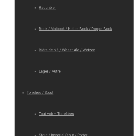
Rauchbier
Bock / Maibock / Helles Bock / Doppel Bock
Bière de blé / Wheat Ale / Weizen
Lager / Autre
Torréfiée / Stout
Tout voir – Torréfiées
Stout / Imperial Stout / Porter