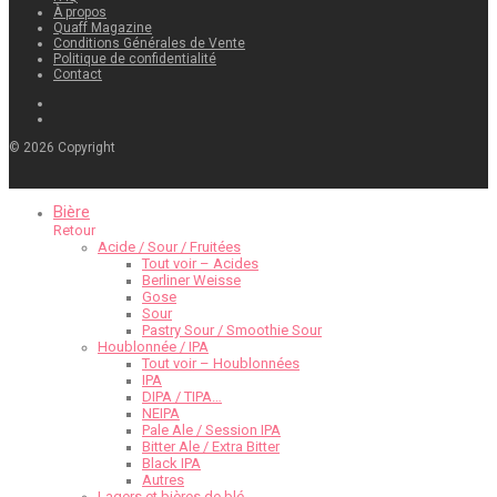
À propos
Quaff Magazine
Conditions Générales de Vente
Politique de confidentialité
Contact
©
2026
Copyright
Bière
Retour
Acide / Sour / Fruitées
Tout voir – Acides
Berliner Weisse
Gose
Sour
Pastry Sour / Smoothie Sour
Houblonnée / IPA
Tout voir – Houblonnées
IPA
DIPA / TIPA…
NEIPA
Pale Ale / Session IPA
Bitter Ale / Extra Bitter
Black IPA
Autres
Lagers et bières de blé