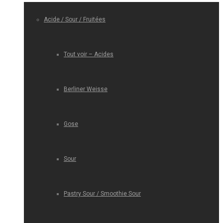
Acide / Sour / Fruitées
Tout voir – Acides
Berliner Weisse
Gose
Sour
Pastry Sour / Smoothie Sour