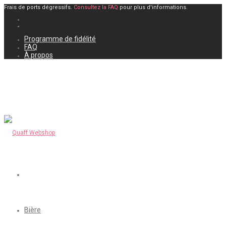
Frais de ports dégressifs.
Consultez la FAQ
pour plus d'informations.
Programme de fidélité
FAQ
À propos
Bière