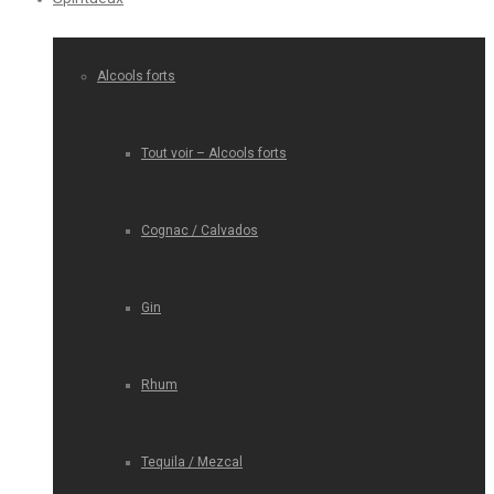
Alcools forts
Tout voir – Alcools forts
Cognac / Calvados
Gin
Rhum
Tequila / Mezcal