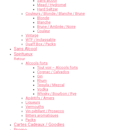
Sans alcool
Mead / Hydromel
Hard Seltzer
Couleurs / Blonde / Blanche / Brune
Blonde
Blanche
Brune / Ambrée / Noire
Couleur
Vintage
WTF / Inclassable
Quaff Box / Packs
Sans Alcool
Spiritueux
Retour
Alcools forts
Tout voir – Alcools forts
Cognac / Calvados
Gin
Rhum
Tequila / Mezcal
Vodka
Whisky / Bourbon / Rye
Apéritifs / Amers
Liqueurs
Vermouths
Vin pétillant / Prosecco
Bitters aromatiques
Packs
Cartes Cadeaux / Goodies
Promo