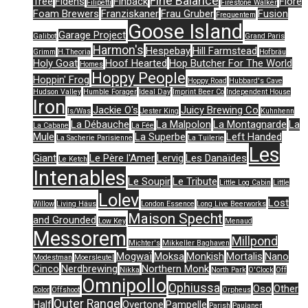
Fine Balance
Tree
Fidens
Finback
Flore
Filipetti
Firestone Walker
Foam Brewers
Franziskaner
Frau Gruber
Fusion
Frequentem
Goose Island
Garage Project
Galibot
Grand Paris
Harmon's
Hespebay
Hill Farmstead
Grimm
H.Theoria
Hofbräu
Holy Goat
Hoof Hearted
Hop Butcher For The World
Homes
Hoppy People
Hoppin' Frog
Hoppy Road
Hubbard's Cave
Hudson Valley
Humble Forager
Ideal Day
Imprint Beer Co
Independent House
Iron
Jackie O's
Juicy Brewing Co
Is/Was
Jester King
Kuhnhenn
La Débauche
La Malpolon
La Montagnarde
La
La Cabane
La Fée
Mule
La Superbe
Left Handed
La Sacherie Parisienne
La Tuilerie
Les
Giant
Le Père l'Amer
Lervig
Les Danaïdes
Le Ketch
Intenables
Le Soupir
Le Tribute
Little Log Cabin
Little
Lolev
Lost
Willow
Living Häus
London Essence
Long Live Beerworks
Maison Specht
and Grounded
Low Key
Menaud
Messorem
Millpond
Michter's
Mikkeller Baghaven
Mogwaï
Moksa
Monkish
Mortalis
Nano
Modestman
Moersleutel
Cinco
Nerdbrewing
Northern Monk
Nikka
North Park
O'Clock
Off
Omnipollo
Ophiussa
Oso
Other
Color
Offshoot
Orpheus
Outer Range
Half
Overtone
Pampelle
Parish
Paulaner