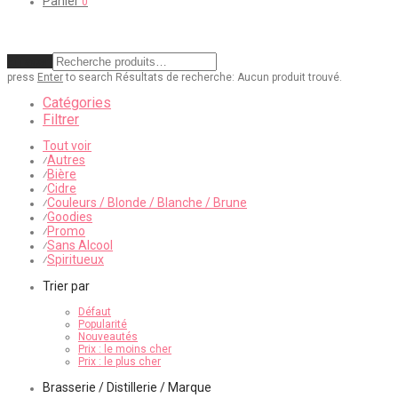
Panier
0
Effacer
press
Enter
to search
Résultats de recherche:
Aucun produit trouvé.
Catégories
Filtrer
Tout voir
Autres
⁄
Bière
⁄
Cidre
⁄
Couleurs / Blonde / Blanche / Brune
⁄
Goodies
⁄
Promo
⁄
Sans Alcool
⁄
Spiritueux
⁄
Trier par
Défaut
Popularité
Nouveautés
Prix : le moins cher
Prix : le plus cher
Brasserie / Distillerie / Marque