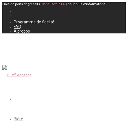
Frais de ports dégressifs.
Consultez la FAQ
pour plus d'informations.
Programme de fidélité
FAQ
À propos
Bière