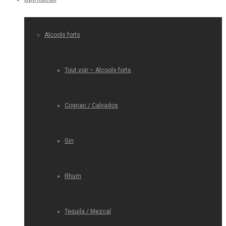
Alcools forts
Tout voir – Alcools forts
Cognac / Calvados
Gin
Rhum
Tequila / Mezcal