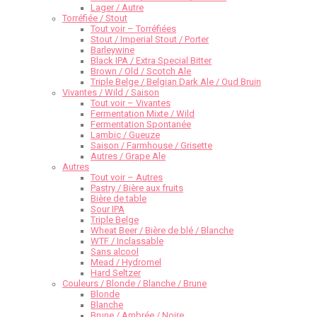
Lager / Autre
Torréfiée / Stout
Tout voir – Torréfiées
Stout / Imperial Stout / Porter
Barleywine
Black IPA / Extra Special Bitter
Brown / Old / Scotch Ale
Triple Belge / Belgian Dark Ale / Oud Bruin
Vivantes / Wild / Saison
Tout voir – Vivantes
Fermentation Mixte / Wild
Fermentation Spontanée
Lambic / Gueuze
Saison / Farmhouse / Grisette
Autres / Grape Ale
Autres
Tout voir – Autres
Pastry / Bière aux fruits
Bière de table
Sour IPA
Triple Belge
Wheat Beer / Bière de blé / Blanche
WTF / Inclassable
Sans alcool
Mead / Hydromel
Hard Seltzer
Couleurs / Blonde / Blanche / Brune
Blonde
Blanche
Brune / Ambrée / Noire