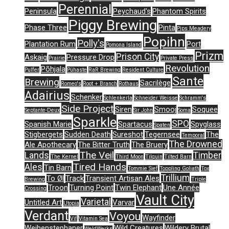
Perennial
Peninsula
Peychaud's
Phantom Spirits
Piggy Brewing
Phase Three
Pinta
Pips Meadery
Popihn
Polly's
Plantation Rum
Port
Pomona Island
Prizm
Prison City
Askaig
Pressure Drop
Prairie
Private Press
Revolution
Põhjala
Pulfer
Pühaste
RaR Brewing
Resident Culture
Sante
Brewing
Sacrilège
Romeo's
Root + Branch
Rothaus
Adairius
Schenker
Schlenkerla
Schneider Weisse
Schramm's
Side Project
Siren
Smooj
Soquee
Septante-Deux
Sir John
Soma
Sparkle
SPO
Spanish Marie
Spartacus
Spyglass
Spaten
Stigbergets
Sudden Death
Sureshot
Tegernsee
The
Temporal
The Drowned
Ale Apothecary
The Bitter Truth
The Bruery
The Veil
Lands
Timber
The Kernel
Third Moon
Tilquin
Tilted Barn
Tired Hands
Ales
Tin Barn
Tommie Sjef
Toppling Goliath
Tox
Trillium
To Øl
Track
Transient Artisan Ales
Brewing
Triple
Troon
Turning Point
Twin Elephant
Une Année
Crossing
Vault City
Varietal
Untitled Art
Varvar
Utopia
Verdant
Voyou
Wayfinder
Vif
Vitamin Sea
Weihenstephaner
Wild Creatures
Wildery Brutal
WeldWerks