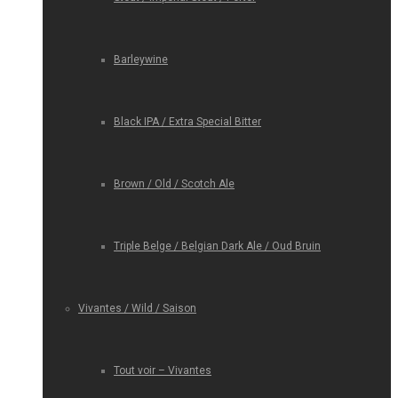
Barleywine
Black IPA / Extra Special Bitter
Brown / Old / Scotch Ale
Triple Belge / Belgian Dark Ale / Oud Bruin
Vivantes / Wild / Saison
Tout voir – Vivantes