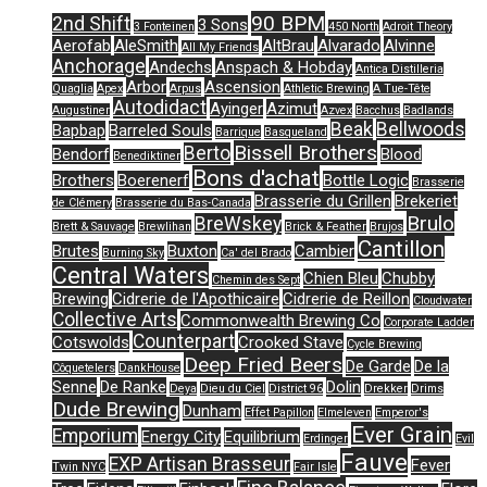
90 BPM
2nd Shift
3 Sons
3 Fonteinen
450 North
Adroit Theory
Aerofab
AleSmith
AltBrau
Alvarado
Alvinne
All My Friends
Anchorage
Andechs
Anspach & Hobday
Antica Distilleria
Arbor
Ascension
Quaglia
Apex
Arpus
Athletic Brewing
A Tue-Tête
Autodidact
Ayinger
Azimut
Augustiner
Azvex
Bacchus
Badlands
Beak
Bellwoods
Bapbap
Barreled Souls
Barrique
Basqueland
Bissell Brothers
Berto
Bendorf
Blood
Benediktiner
Bons d'achat
Brothers
Boerenerf
Bottle Logic
Brasserie
Brasserie du Grillen
Brekeriet
de Clémery
Brasserie du Bas-Canada
Brulo
BreWskey
Brett & Sauvage
Brewlihan
Brick & Feather
Brujos
Cantillon
Brutes
Buxton
Cambier
Burning Sky
Ca' del Brado
Central Waters
Chien Bleu
Chubby
Chemin des Sept
Brewing
Cidrerie de l'Apothicaire
Cidrerie de Reillon
Cloudwater
Collective Arts
Commonwealth Brewing Co
Corporate Ladder
Counterpart
Cotswolds
Crooked Stave
Cycle Brewing
Deep Fried Beers
De Garde
De la
Côquetelers
DankHouse
Senne
De Ranke
Dolin
Deya
Dieu du Ciel
District 96
Drekker
Drims
Dude Brewing
Dunham
Effet Papillon
Elmeleven
Emperor's
Ever Grain
Emporium
Energy City
Equilibrium
Erdinger
Evil
Fauve
EXP Artisan Brasseur
Fever
Twin NYC
Fair Isle