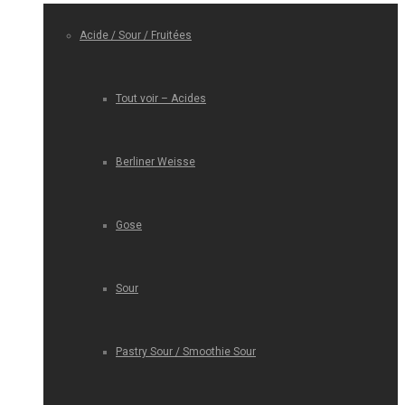
Acide / Sour / Fruitées
Tout voir – Acides
Berliner Weisse
Gose
Sour
Pastry Sour / Smoothie Sour