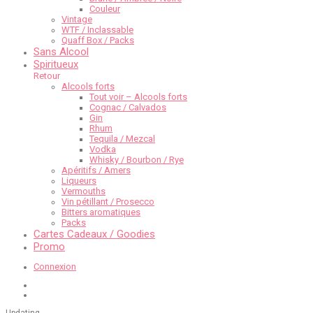
Couleur
Vintage
WTF / Inclassable
Quaff Box / Packs
Sans Alcool
Spiritueux
Retour
Alcools forts
Tout voir – Alcools forts
Cognac / Calvados
Gin
Rhum
Tequila / Mezcal
Vodka
Whisky / Bourbon / Rye
Apéritifs / Amers
Liqueurs
Vermouths
Vin pétillant / Prosecco
Bitters aromatiques
Packs
Cartes Cadeaux / Goodies
Promo
Connexion