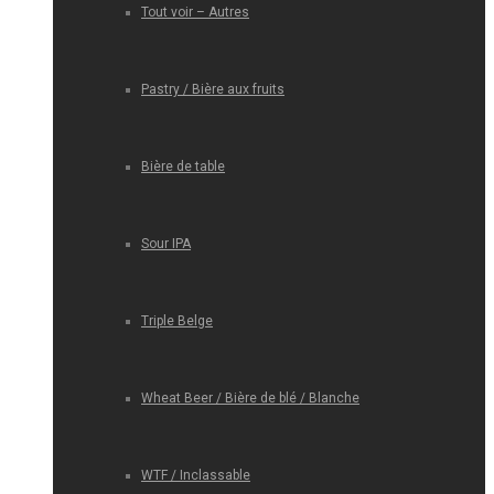
Tout voir – Autres
Pastry / Bière aux fruits
Bière de table
Sour IPA
Triple Belge
Wheat Beer / Bière de blé / Blanche
WTF / Inclassable