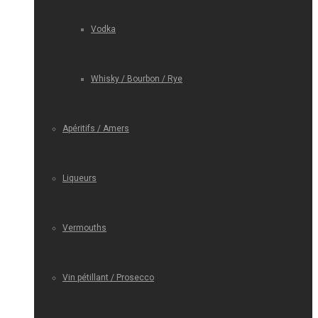
Vodka
Whisky / Bourbon / Rye
Apéritifs / Amers
Liqueurs
Vermouths
Vin pétillant / Prosecco