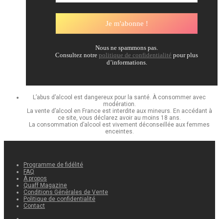
Nous ne spammons pas.
Consultez notre
politique de confidentialité
pour plus
d’informations.
L’abus d’alcool est dangereux pour la santé. À consommer avec
modération.
La vente d’alcool en France est interdite aux mineurs. En accédant à
ce site, vous déclarez avoir au moins 18 ans.
La consommation d’alcool est vivement déconseillée aux femmes
enceintes.
Programme de fidélité
FAQ
À propos
Quaff Magazine
Conditions Générales de Vente
Politique de confidentialité
Contact