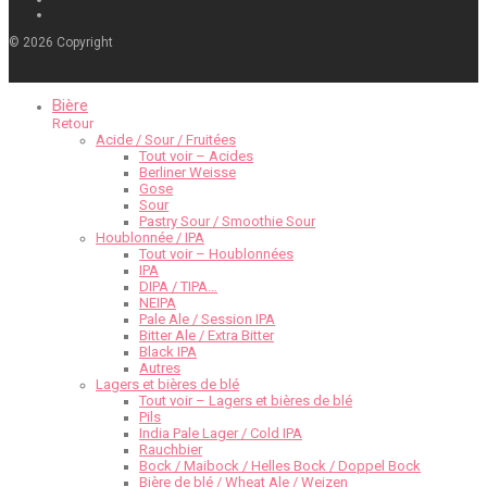
©
2026
Copyright
Bière
Retour
Acide / Sour / Fruitées
Tout voir – Acides
Berliner Weisse
Gose
Sour
Pastry Sour / Smoothie Sour
Houblonnée / IPA
Tout voir – Houblonnées
IPA
DIPA / TIPA…
NEIPA
Pale Ale / Session IPA
Bitter Ale / Extra Bitter
Black IPA
Autres
Lagers et bières de blé
Tout voir – Lagers et bières de blé
Pils
India Pale Lager / Cold IPA
Rauchbier
Bock / Maibock / Helles Bock / Doppel Bock
Bière de blé / Wheat Ale / Weizen