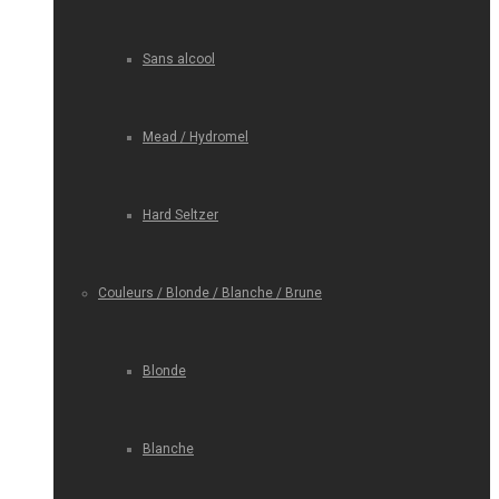
Sans alcool
Mead / Hydromel
Hard Seltzer
Couleurs / Blonde / Blanche / Brune
Blonde
Blanche