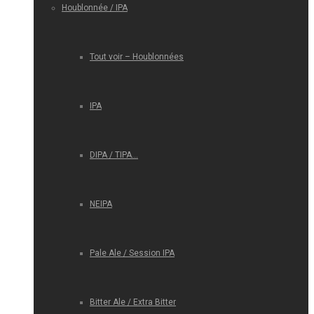
Houblonnée / IPA
Tout voir – Houblonnées
IPA
DIPA / TIPA…
NEIPA
Pale Ale / Session IPA
Bitter Ale / Extra Bitter