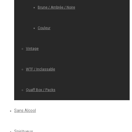
Brune / Ambrée / Noire
Couleur
Vintage
WTF / Inclassable
Quaff Box / Packs
Sans Alcool
Spiritueux