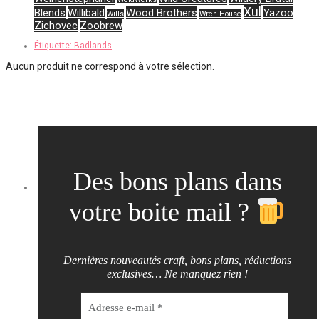
Xul
Blends
Willibald
Wood Brothers
Yazoo
Wills
Wren House
Zichovec
Zoobrew
Étiquette:
Badlands
Aucun produit ne correspond à votre sélection.
Des bons plans dans
votre boite mail ?
Dernières nouveautés craft, bons plans, réductions
exclusives… Ne manquez rien !