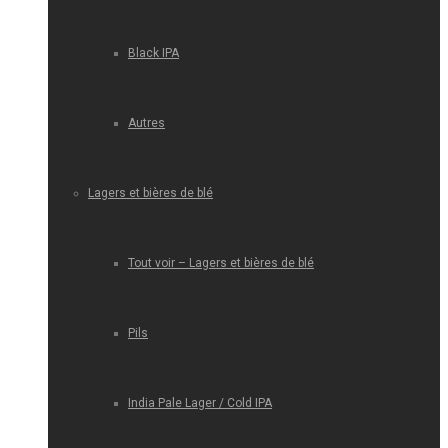
Black IPA
Autres
Lagers et bières de blé
Tout voir – Lagers et bières de blé
Pils
India Pale Lager / Cold IPA