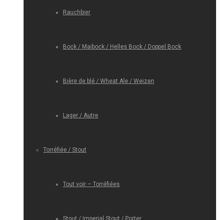
Rauchbier
Bock / Maibock / Helles Bock / Doppel Bock
Bière de blé / Wheat Ale / Weizen
Lager / Autre
Torréfiée / Stout
Tout voir – Torréfiées
Stout / Imperial Stout / Porter