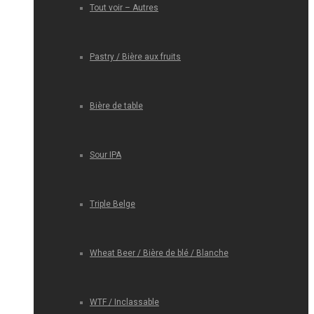
Tout voir – Autres
Pastry / Bière aux fruits
Bière de table
Sour IPA
Triple Belge
Wheat Beer / Bière de blé / Blanche
WTF / Inclassable