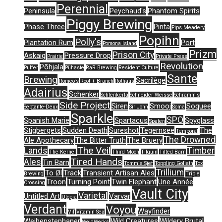
Perennial
Peninsula
Peychaud's
Phantom Spirits
Piggy Brewing
Phase Three
Pinta
Pips Meadery
Popihn
Polly's
Plantation Rum
Port
Pomona Island
Prizm
Prison City
Askaig
Pressure Drop
Prairie
Private Press
Revolution
Põhjala
Pulfer
Pühaste
RaR Brewing
Resident Culture
Sante
Brewing
Sacrilège
Romeo's
Root + Branch
Rothaus
Adairius
Schenker
Schlenkerla
Schneider Weisse
Schramm's
Side Project
Siren
Smooj
Soquee
Septante-Deux
Sir John
Soma
Sparkle
SPO
Spanish Marie
Spartacus
Spyglass
Spaten
Stigbergets
Sudden Death
Sureshot
Tegernsee
The
Temporal
The Drowned
Ale Apothecary
The Bitter Truth
The Bruery
The Veil
Lands
Timber
The Kernel
Third Moon
Tilquin
Tilted Barn
Tired Hands
Ales
Tin Barn
Tommie Sjef
Toppling Goliath
Tox
Trillium
To Øl
Track
Transient Artisan Ales
Brewing
Triple
Troon
Turning Point
Twin Elephant
Une Année
Crossing
Vault City
Varietal
Untitled Art
Varvar
Utopia
Verdant
Voyou
Wayfinder
Vif
Vitamin Sea
Weihenstephaner
Wild Creatures
Wildery Brutal
WeldWerks