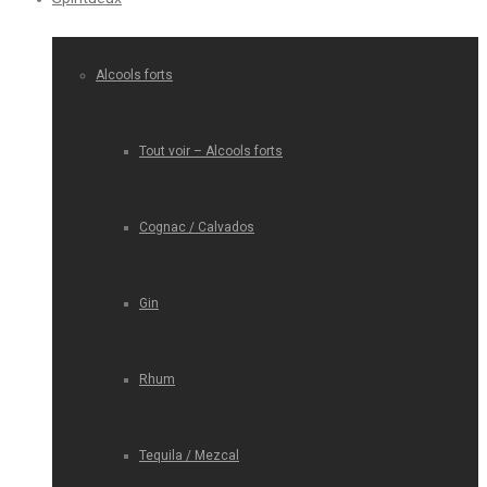
Alcools forts
Tout voir – Alcools forts
Cognac / Calvados
Gin
Rhum
Tequila / Mezcal