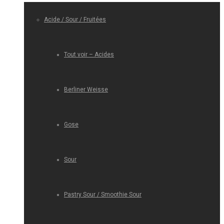
Acide / Sour / Fruitées
Tout voir – Acides
Berliner Weisse
Gose
Sour
Pastry Sour / Smoothie Sour