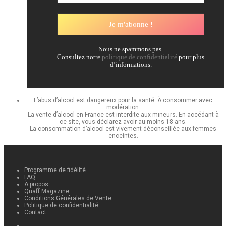
Nous ne spammons pas.
Consultez notre
politique de confidentialité
pour plus
d’informations.
L’abus d’alcool est dangereux pour la santé. À consommer avec
modération.
La vente d’alcool en France est interdite aux mineurs. En accédant à
ce site, vous déclarez avoir au moins 18 ans.
La consommation d’alcool est vivement déconseillée aux femmes
enceintes.
Programme de fidélité
FAQ
À propos
Quaff Magazine
Conditions Générales de Vente
Politique de confidentialité
Contact