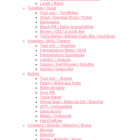
Lager / Autre
Torréfiée / Stout
Tout voir – Torréfiées
Stout / Imperial Stout / Porter
Barleywine
Black IPA / Extra Special Bitter
Brown / Old / Scotch Ale
Triple Belge / Belgian Dark Ale / Oud Bruin
Vivantes / Wild / Saison
Tout voir – Vivantes
Fermentation Mixte / Wild
Fermentation Spontanée
Lambic / Gueuze
Saison / Farmhouse / Grisette
Autres / Grape Ale
Autres
Tout voir – Autres
Pastry / Bière aux fruits
Bière de table
Sour IPA
Triple Belge
Wheat Beer / Bière de blé / Blanche
WTF / Inclassable
Sans alcool
Mead / Hydromel
Hard Seltzer
Couleurs / Blonde / Blanche / Brune
Blonde
Blanche
Brune / Ambrée / Noire