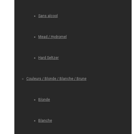
Sans alcool
Mead / Hydromel
Hard Seltzer
Couleurs / Blonde / Blanche / Brune
Blonde
Blanche