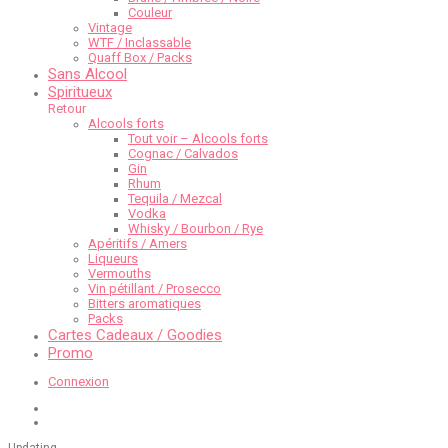
Couleur
Vintage
WTF / Inclassable
Quaff Box / Packs
Sans Alcool
Spiritueux
Retour
Alcools forts
Tout voir – Alcools forts
Cognac / Calvados
Gin
Rhum
Tequila / Mezcal
Vodka
Whisky / Bourbon / Rye
Apéritifs / Amers
Liqueurs
Vermouths
Vin pétillant / Prosecco
Bitters aromatiques
Packs
Cartes Cadeaux / Goodies
Promo
Connexion