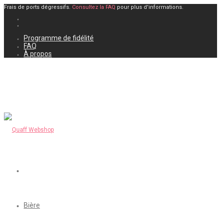
Frais de ports dégressifs.
Consultez la FAQ
pour plus d'informations.
Programme de fidélité
FAQ
À propos
Bière