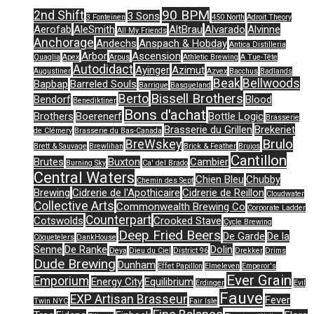
90 BPM
2nd Shift
3 Sons
3 Fonteinen
450 North
Adroit Theory
Aerofab
AleSmith
AltBrau
Alvarado
Alvinne
All My Friends
Anchorage
Andechs
Anspach & Hobday
Antica Distilleria
Arbor
Ascension
Quaglia
Apex
Arpus
Athletic Brewing
A Tue-Tête
Autodidact
Ayinger
Azimut
Augustiner
Azvex
Bacchus
Badlands
Beak
Bellwoods
Bapbap
Barreled Souls
Barrique
Basqueland
Bissell Brothers
Berto
Bendorf
Blood
Benediktiner
Bons d'achat
Brothers
Boerenerf
Bottle Logic
Brasserie
Brasserie du Grillen
Brekeriet
de Clémery
Brasserie du Bas-Canada
Brulo
BreWskey
Brett & Sauvage
Brewlihan
Brick & Feather
Brujos
Cantillon
Brutes
Buxton
Cambier
Burning Sky
Ca' del Brado
Central Waters
Chien Bleu
Chubby
Chemin des Sept
Brewing
Cidrerie de l'Apothicaire
Cidrerie de Reillon
Cloudwater
Collective Arts
Commonwealth Brewing Co
Corporate Ladder
Counterpart
Cotswolds
Crooked Stave
Cycle Brewing
Deep Fried Beers
De Garde
De la
Côquetelers
DankHouse
Senne
De Ranke
Dolin
Deya
Dieu du Ciel
District 96
Drekker
Drims
Dude Brewing
Dunham
Effet Papillon
Elmeleven
Emperor's
Ever Grain
Emporium
Energy City
Equilibrium
Erdinger
Evil
Fauve
EXP Artisan Brasseur
Fever
Twin NYC
Fair Isle