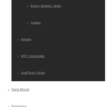
Brune / Ambrée / Noire
Couleur
Vintage
WTF / Inclassable
Quaff Box / Packs
Sans Alcool
Spiritueux