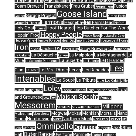
Fine Balance
Tree
Fidens
Finback
Flore
Filipetti
Firestone Walker
Foam Brewers
Franziskaner
Frau Gruber
Fusion
Frequentem
Goose Island
Garage Project
Galibot
Grand Paris
Harmon's
Hespebay
Hill Farmstead
Grimm
H.Theoria
Hofbräu
Holy Goat
Hoof Hearted
Hop Butcher For The World
Homes
Hoppy People
Hoppin' Frog
Hoppy Road
Hubbard's Cave
Hudson Valley
Humble Forager
Ideal Day
Imprint Beer Co
Independent House
Iron
Jackie O's
Juicy Brewing Co
Is/Was
Jester King
Kuhnhenn
La Débauche
La Malpolon
La Montagnarde
La
La Cabane
La Fée
Mule
La Superbe
Left Handed
La Sacherie Parisienne
La Tuilerie
Les
Giant
Le Père l'Amer
Lervig
Les Danaïdes
Le Ketch
Intenables
Le Soupir
Le Tribute
Little Log Cabin
Little
Lolev
Lost
Willow
Living Häus
London Essence
Long Live Beerworks
Maison Specht
and Grounded
Low Key
Menaud
Messorem
Millpond
Michter's
Mikkeller Baghaven
Mogwaï
Moksa
Monkish
Mortalis
Nano
Modestman
Moersleutel
Cinco
Nerdbrewing
Northern Monk
Nikka
North Park
O'Clock
Off
Omnipollo
Ophiussa
Oso
Other
Color
Offshoot
Orpheus
Outer Range
Half
Overtone
Pampelle
Parish
Paulaner