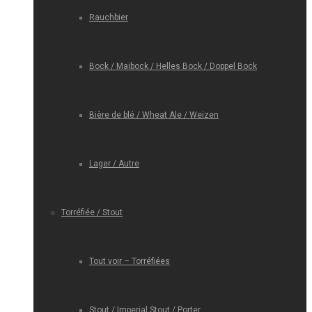
Rauchbier
Bock / Maibock / Helles Bock / Doppel Bock
Bière de blé / Wheat Ale / Weizen
Lager / Autre
Torréfiée / Stout
Tout voir – Torréfiées
Stout / Imperial Stout / Porter