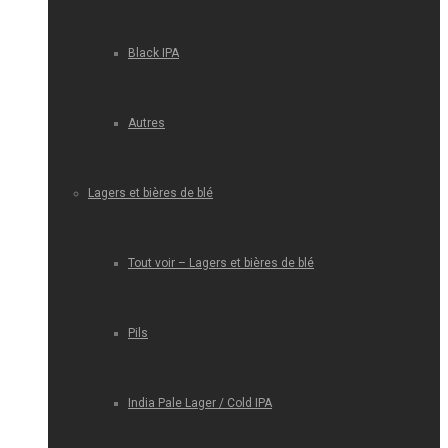
Black IPA
Autres
Lagers et bières de blé
Tout voir – Lagers et bières de blé
Pils
India Pale Lager / Cold IPA