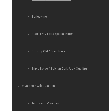
Barleywine
Black IPA / Extra Special Bitter
Brown / Old / Scotch Ale
Triple Belge / Belgian Dark Ale / Oud Bruin
Vivantes / Wild / Saison
Tout voir – Vivantes