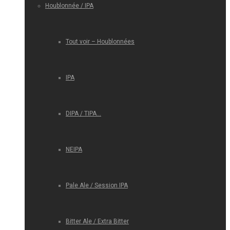
Houblonnée / IPA
Tout voir – Houblonnées
IPA
DIPA / TIPA…
NEIPA
Pale Ale / Session IPA
Bitter Ale / Extra Bitter