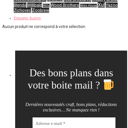
Xul
Blends
Willibald
Wood Brothers
Yazoo
Wills
Wren House
Zichovec
Zoobrew
Étiquette:
Buxton
Aucun produit ne correspond à votre sélection.
Des bons plans dans
votre boite mail ?
Dernières nouveautés craft, bons plans, réductions
exclusives… Ne manquez rien !