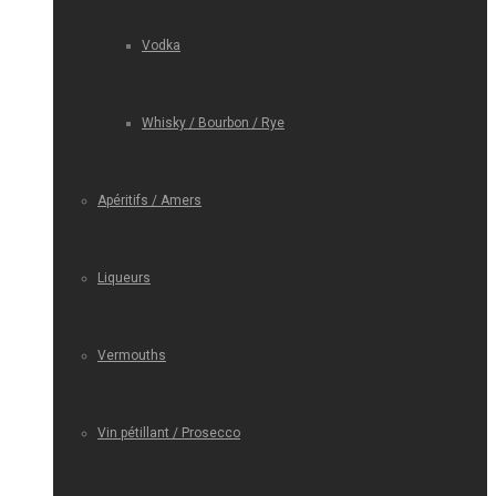
Vodka
Whisky / Bourbon / Rye
Apéritifs / Amers
Liqueurs
Vermouths
Vin pétillant / Prosecco