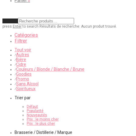
Panier
0
Effacer
press
Enter
to search
Résultats de recherche:
Aucun produit trouvé.
Catégories
Filtrer
Tout voir
Autres
⁄
Bière
⁄
Cidre
⁄
Couleurs / Blonde / Blanche / Brune
⁄
Goodies
⁄
Promo
⁄
Sans Alcool
⁄
Spiritueux
⁄
Trier par
Défaut
Popularité
Nouveautés
Prix : le moins cher
Prix : le plus cher
Brasserie / Distillerie / Marque