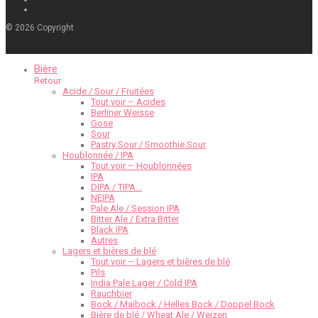
©
2026
Copyright
Bière
Retour
Acide / Sour / Fruitées
Tout voir – Acides
Berliner Weisse
Gose
Sour
Pastry Sour / Smoothie Sour
Houblonnée / IPA
Tout voir – Houblonnées
IPA
DIPA / TIPA…
NEIPA
Pale Ale / Session IPA
Bitter Ale / Extra Bitter
Black IPA
Autres
Lagers et bières de blé
Tout voir – Lagers et bières de blé
Pils
India Pale Lager / Cold IPA
Rauchbier
Bock / Maibock / Helles Bock / Doppel Bock
Bière de blé / Wheat Ale / Weizen