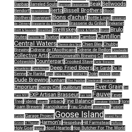
Beak
Bellwoods
Bapbap
Barreled Souls
Barrique
Basqueland
Bissell Brothers
Berto
Bendorf
Blood
Benediktiner
Bons d'achat
Brothers
Boerenerf
Bottle Logic
Brasserie
Brasserie du Grillen
Brekeriet
de Clémery
Brasserie du Bas-Canada
Brulo
BreWskey
Brett & Sauvage
Brewlihan
Brick & Feather
Brujos
Cantillon
Brutes
Buxton
Cambier
Burning Sky
Ca' del Brado
Central Waters
Chien Bleu
Chubby
Chemin des Sept
Brewing
Cidrerie de l'Apothicaire
Cidrerie de Reillon
Cloudwater
Collective Arts
Commonwealth Brewing Co
Corporate Ladder
Counterpart
Cotswolds
Crooked Stave
Cycle Brewing
Deep Fried Beers
De Garde
De la
Côquetelers
DankHouse
Senne
De Ranke
Dolin
Deya
Dieu du Ciel
District 96
Drekker
Drims
Dude Brewing
Dunham
Effet Papillon
Elmeleven
Emperor's
Ever Grain
Emporium
Energy City
Equilibrium
Erdinger
Evil
Fauve
EXP Artisan Brasseur
Fever
Twin NYC
Fair Isle
Fine Balance
Tree
Fidens
Finback
Flore
Filipetti
Firestone Walker
Foam Brewers
Franziskaner
Frau Gruber
Fusion
Frequentem
Goose Island
Garage Project
Galibot
Grand Paris
Harmon's
Hespebay
Hill Farmstead
Grimm
H.Theoria
Hofbräu
Holy Goat
Hoof Hearted
Hop Butcher For The World
Homes