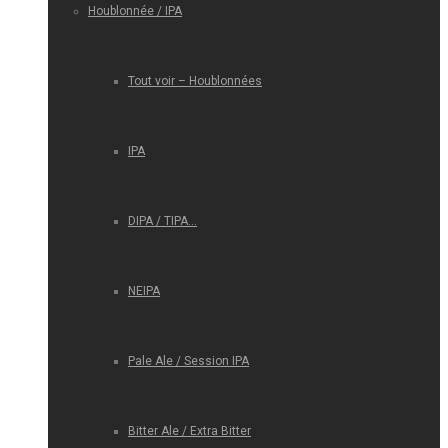
Houblonnée / IPA
Tout voir – Houblonnées
IPA
DIPA / TIPA…
NEIPA
Pale Ale / Session IPA
Bitter Ale / Extra Bitter