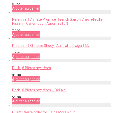
8,40
€
Ajouter au panier
Perennial | Climate Promise | French Saison Chèvrefeuille
Pissenlit Cynorhodon Agrumes | 5%
7,90
€
Ajouter au panier
Perennial | St. Louie Shoey | Australian Lager | 5%
7,50
€
Ajouter au panier
Pack | 6 Bières mystères
30,00
€
Ajouter au panier
Pack | 6 Bières mystères – Deluxe
50,00
€
Ajouter au panier
Quaff | Verre collector – One More Pour