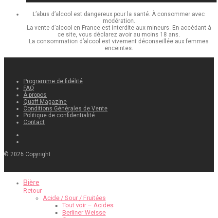
L’abus d’alcool est dangereux pour la santé. À consommer avec
modération.
La vente d’alcool en France est interdite aux mineurs. En accédant à
ce site, vous déclarez avoir au moins 18 ans.
La consommation d’alcool est vivement déconseillée aux femmes
enceintes.
Programme de fidélité
FAQ
À propos
Quaff Magazine
Conditions Générales de Vente
Politique de confidentialité
Contact
©
2026
Copyright
Bière
Retour
Acide / Sour / Fruitées
Tout voir – Acides
Berliner Weisse