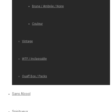
Brune / Ambrée / Noire
Couleur
Vintage
WTF / Inclassable
Quaff Box / Packs
Sans Alcool
Spiritueux