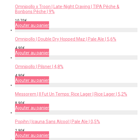
Omnipollo x Troon | Late-Night Craving | TIPA Pêche &
Bonbons Pêche | 9%
10,70
€
Ajouter au panier
Omnipollo | Double Dry Hopped Maz | Pale Ale | 5,6%
4,90
€
Ajouter au panier
Omnipollo | Pilsner | 4,8%
4,90
€
Ajouter au panier
Messorem | Il Fut Un Temps: Rice Lager | Rice Lager | 5,2%
8,90
€
Ajouter au panier
Popihn | Icauna Sans Alcool | Pale Ale | 0,5%
2,90
€
Ajouter au panier