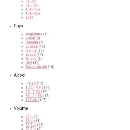
0
€
-
5
€
5
€
-
10
€
10
€
-
15
€
15
€
-
20
€
20
€
+
Pays
Angleterre
(4)
Brésil
(3)
Canada
(7)
Écosse
(16)
France
(30)
Suède
(11)
Suisse
(1)
USA
(31)
Royaume-Uni
(16)
Alcool
< 1,2%
(17)
1,2% - 4,9%
(11)
5% - 7,9%
(37)
8% - 11,9%
(18)
12% et +
(17)
Volume
25 cl
(2)
33 cl
(31)
35,5 cl
(16)
37,5 cl
(3)