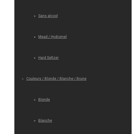
Sans alcool
Mead / Hydromel
Hard Seltzer
Couleurs / Blonde / Blanche / Brune
Blonde
Blanche