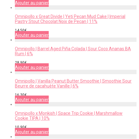
Ajouter au panier
Omnipollo x Great Divide | Yeti Pecan Mud Cake | Imperial
Pastry Stout Chocolat Noix de Pecan | 11%
14,50
€
Ajouter au panier
Omnipollo | Barrel Aged Piña Colada | Sour Coco Ananas BA
Rum | 6%
28,90
€
Ajouter au panier
Omnipollo | Vanilla Peanut Butter Smoothie | Smoothie Sour
Beurre de cacahuète Vanille | 6%
16,30
€
Ajouter au panier
Omnipollo x Monkish | Space Trip Cookie | Marshmallow
Cookie TIPA | 10%
10,90
€
Ajouter au panier