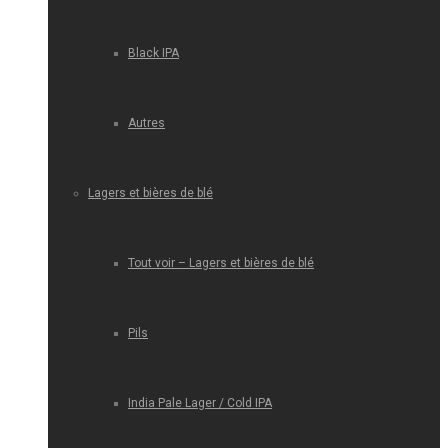
Black IPA
Autres
Lagers et bières de blé
Tout voir – Lagers et bières de blé
Pils
India Pale Lager / Cold IPA