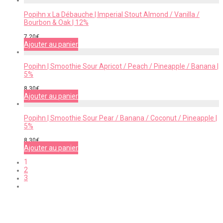
Popihn x La Débauche | Imperial Stout Almond / Vanilla /
Bourbon & Oak | 12%
7,20
€
Ajouter au panier
Popihn | Smoothie Sour Apricot / Peach / Pineapple / Banana |
5%
8,30
€
Ajouter au panier
Popihn | Smoothie Sour Pear / Banana / Coconut / Pineapple |
5%
8,30
€
Ajouter au panier
1
2
3