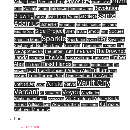
Prizm
Prison City
Askaig
Pressure Drop
Prairie
Private Press
Revolution
Põhjala
Pulfer
Pühaste
RaR Brewing
Resident Culture
Sante
Brewing
Sacrilège
Romeo's
Root + Branch
Rothaus
Adairius
Schenker
Schlenkerla
Schneider Weisse
Schramm's
Side Project
Siren
Smooj
Soquee
Septante-Deux
Sir John
Soma
Sparkle
SPO
Spanish Marie
Spartacus
Spyglass
Spaten
Stigbergets
Sudden Death
Sureshot
Tegernsee
The
Temporal
The Drowned
Ale Apothecary
The Bitter Truth
The Bruery
The Veil
Lands
Timber
The Kernel
Third Moon
Tilquin
Tilted Barn
Tired Hands
Ales
Tin Barn
Tommie Sjef
Toppling Goliath
Tox
Trillium
To Øl
Track
Transient Artisan Ales
Brewing
Triple
Troon
Turning Point
Twin Elephant
Une Année
Crossing
Vault City
Varietal
Untitled Art
Varvar
Utopia
Verdant
Voyou
Wayfinder
Vif
Vitamin Sea
Weihenstephaner
Wild Creatures
Wildery Brutal
WeldWerks
Xul
Blends
Willibald
Wood Brothers
Yazoo
Wills
Wren House
Zichovec
Zoobrew
Prix
Tout voir