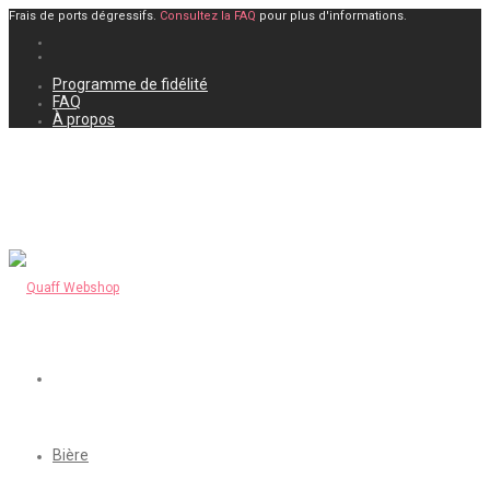
Frais de ports dégressifs.
Consultez la FAQ
pour plus d'informations.
Programme de fidélité
FAQ
À propos
Bière