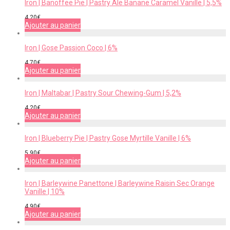
Iron | Banoffee Pie | Pastry Ale Banane Caramel Vanille | 5,5%
4,20
€
Ajouter au panier
Iron | Gose Passion Coco | 6%
4,70
€
Ajouter au panier
Iron | Maltabar | Pastry Sour Chewing-Gum | 5,2%
4,20
€
Ajouter au panier
Iron | Blueberry Pie | Pastry Gose Myrtille Vanille | 6%
5,90
€
Ajouter au panier
Iron | Barleywine Panettone | Barleywine Raisin Sec Orange
Vanille | 10%
4,90
€
Ajouter au panier