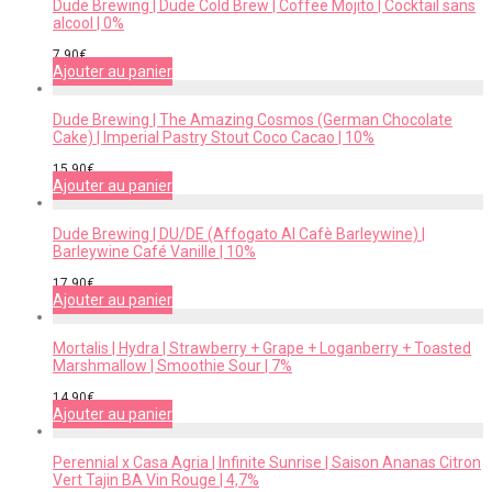
Dude Brewing | Dude Cold Brew | Coffee Mojito | Cocktail sans
alcool | 0%
7,90
€
Ajouter au panier
Dude Brewing | The Amazing Cosmos (German Chocolate
Cake) | Imperial Pastry Stout Coco Cacao | 10%
15,90
€
Ajouter au panier
Dude Brewing | DU/DE (Affogato Al Cafè Barleywine) |
Barleywine Café Vanille | 10%
17,90
€
Ajouter au panier
Mortalis | Hydra | Strawberry + Grape + Loganberry + Toasted
Marshmallow | Smoothie Sour | 7%
14,90
€
Ajouter au panier
Perennial x Casa Agria | Infinite Sunrise | Saison Ananas Citron
Vert Tajin BA Vin Rouge | 4,7%