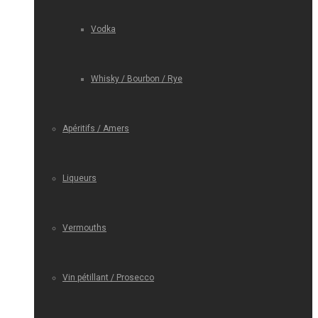
Vodka
Whisky / Bourbon / Rye
Apéritifs / Amers
Liqueurs
Vermouths
Vin pétillant / Prosecco