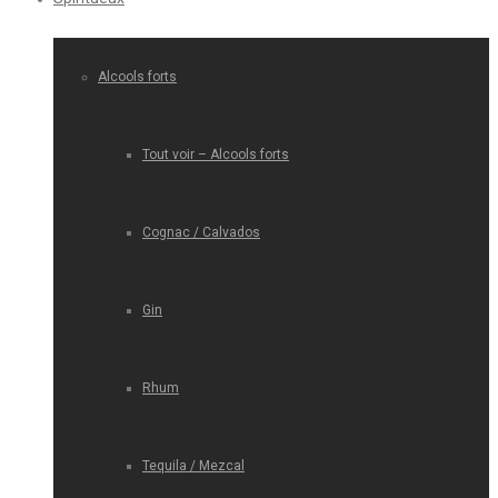
Alcools forts
Tout voir – Alcools forts
Cognac / Calvados
Gin
Rhum
Tequila / Mezcal