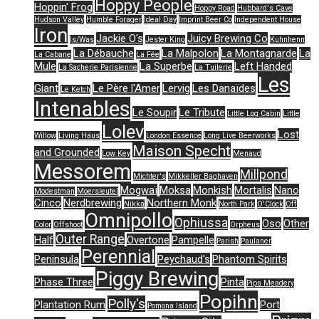
Hoppy People
Hoppin' Frog
Hoppy Road
Hubbard's Cave
Hudson Valley
Humble Forager
Ideal Day
Imprint Beer Co
Independent House
Iron
Jackie O's
Juicy Brewing Co
Is/Was
Jester King
Kuhnhenn
La Débauche
La Malpolon
La Montagnarde
La
La Cabane
La Fée
Mule
La Superbe
Left Handed
La Sacherie Parisienne
La Tuilerie
Les
Giant
Le Père l'Amer
Lervig
Les Danaïdes
Le Ketch
Intenables
Le Soupir
Le Tribute
Little Log Cabin
Little
Lolev
Lost
Willow
Living Häus
London Essence
Long Live Beerworks
Maison Specht
and Grounded
Low Key
Menaud
Messorem
Millpond
Michter's
Mikkeller Baghaven
Mogwaï
Moksa
Monkish
Mortalis
Nano
Modestman
Moersleutel
Cinco
Nerdbrewing
Northern Monk
Nikka
North Park
O'Clock
Off
Omnipollo
Ophiussa
Oso
Other
Color
Offshoot
Orpheus
Outer Range
Half
Overtone
Pampelle
Parish
Paulaner
Perennial
Peninsula
Peychaud's
Phantom Spirits
Piggy Brewing
Phase Three
Pinta
Pips Meadery
Popihn
Polly's
Plantation Rum
Port
Pomona Island