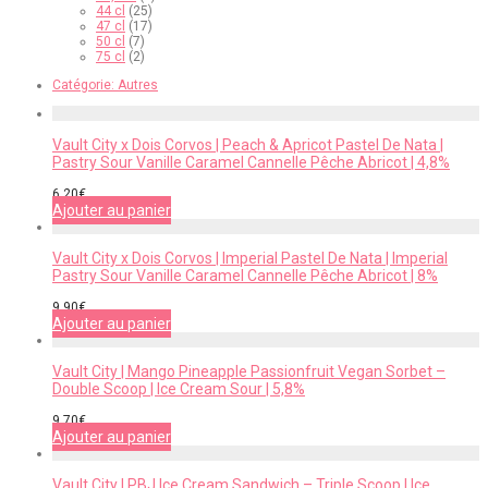
44 cl
(25)
47 cl
(17)
50 cl
(7)
75 cl
(2)
Catégorie:
Autres
Vault City x Dois Corvos | Peach & Apricot Pastel De Nata |
Pastry Sour Vanille Caramel Cannelle Pêche Abricot | 4,8%
6,20
€
Ajouter au panier
Vault City x Dois Corvos | Imperial Pastel De Nata | Imperial
Pastry Sour Vanille Caramel Cannelle Pêche Abricot | 8%
9,90
€
Ajouter au panier
Vault City | Mango Pineapple Passionfruit Vegan Sorbet –
Double Scoop | Ice Cream Sour | 5,8%
9,70
€
Ajouter au panier
Vault City | PBJ Ice Cream Sandwich – Triple Scoop | Ice