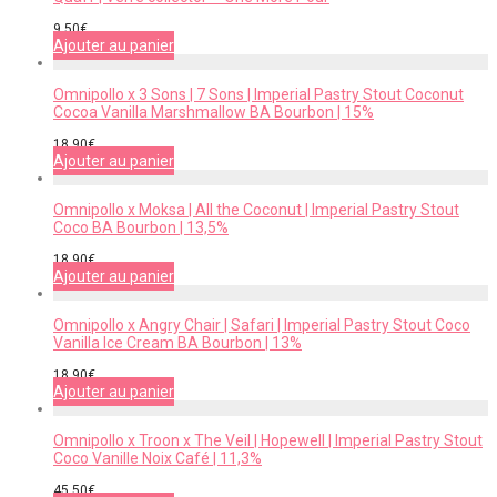
9,50
€
Ajouter au panier
Omnipollo x 3 Sons | 7 Sons | Imperial Pastry Stout Coconut
Cocoa Vanilla Marshmallow BA Bourbon | 15%
18,90
€
Ajouter au panier
Omnipollo x Moksa | All the Coconut | Imperial Pastry Stout
Coco BA Bourbon | 13,5%
18,90
€
Ajouter au panier
Omnipollo x Angry Chair | Safari | Imperial Pastry Stout Coco
Vanilla Ice Cream BA Bourbon | 13%
18,90
€
Ajouter au panier
Omnipollo x Troon x The Veil | Hopewell | Imperial Pastry Stout
Coco Vanille Noix Café | 11,3%
45,50
€