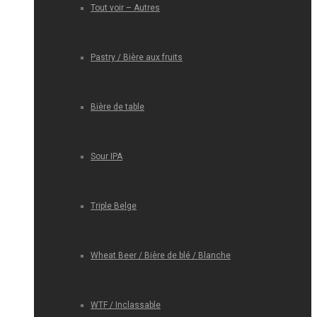
Tout voir – Autres
Pastry / Bière aux fruits
Bière de table
Sour IPA
Triple Belge
Wheat Beer / Bière de blé / Blanche
WTF / Inclassable