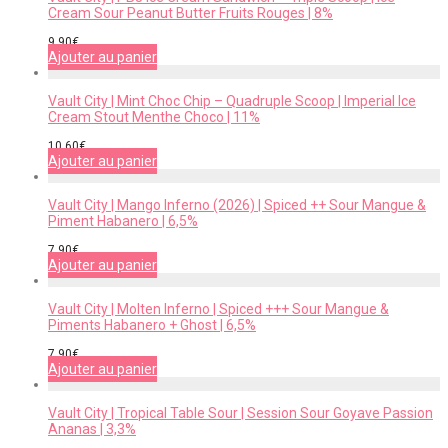
Cream Sour Peanut Butter Fruits Rouges | 8%
9,90
€
Ajouter au panier
Vault City | Mint Choc Chip – Quadruple Scoop | Imperial Ice
Cream Stout Menthe Choco | 11%
10,60
€
Ajouter au panier
Vault City | Mango Inferno (2026) | Spiced ++ Sour Mangue &
Piment Habanero | 6,5%
7,90
€
Ajouter au panier
Vault City | Molten Inferno | Spiced +++ Sour Mangue &
Piments Habanero + Ghost | 6,5%
7,90
€
Ajouter au panier
Vault City | Tropical Table Sour | Session Sour Goyave Passion
Ananas | 3,3%