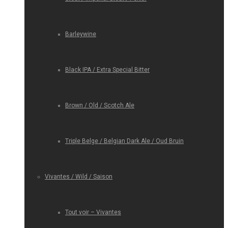
Barleywine
Black IPA / Extra Special Bitter
Brown / Old / Scotch Ale
Triple Belge / Belgian Dark Ale / Oud Bruin
Vivantes / Wild / Saison
Tout voir – Vivantes