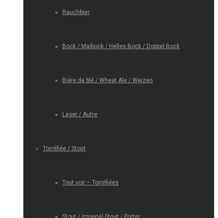
Rauchbier
Bock / Maibock / Helles Bock / Doppel Bock
Bière de blé / Wheat Ale / Weizen
Lager / Autre
Torréfiée / Stout
Tout voir – Torréfiées
Stout / Imperial Stout / Porter