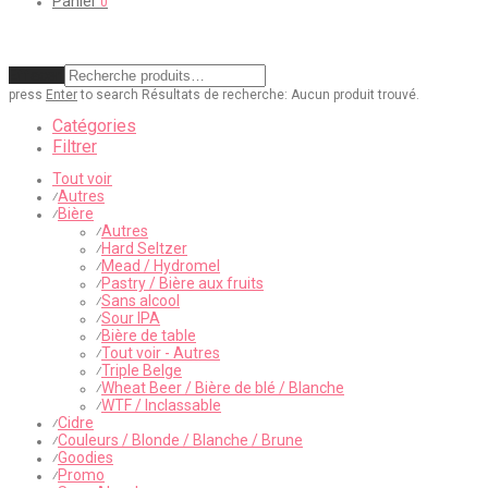
Panier
0
Effacer
press
Enter
to search
Résultats de recherche:
Aucun produit trouvé.
Catégories
Filtrer
Tout voir
Autres
⁄
Bière
⁄
Autres
⁄
Hard Seltzer
⁄
Mead / Hydromel
⁄
Pastry / Bière aux fruits
⁄
Sans alcool
⁄
Sour IPA
⁄
Bière de table
⁄
Tout voir - Autres
⁄
Triple Belge
⁄
Wheat Beer / Bière de blé / Blanche
⁄
WTF / Inclassable
⁄
Cidre
⁄
Couleurs / Blonde / Blanche / Brune
⁄
Goodies
⁄
Promo
⁄