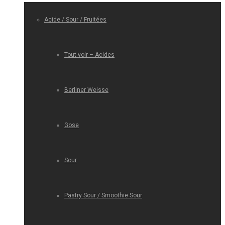
Acide / Sour / Fruitées
Tout voir – Acides
Berliner Weisse
Gose
Sour
Pastry Sour / Smoothie Sour