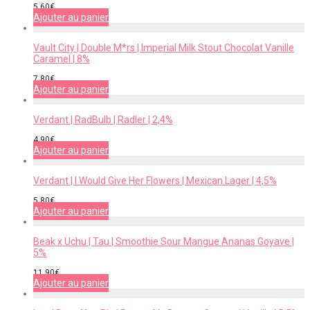
5,60
€
Ajouter au panier
Vault City | Double M*rs | Imperial Milk Stout Chocolat Vanille
Caramel | 8%
7,80
€
Ajouter au panier
Verdant | RadBulb | Radler | 2,4%
4,90
€
Ajouter au panier
Verdant | I Would Give Her Flowers | Mexican Lager | 4,5%
5,80
€
Ajouter au panier
Beak x Uchu | Tau | Smoothie Sour Mangue Ananas Goyave |
5%
11,90
€
Ajouter au panier