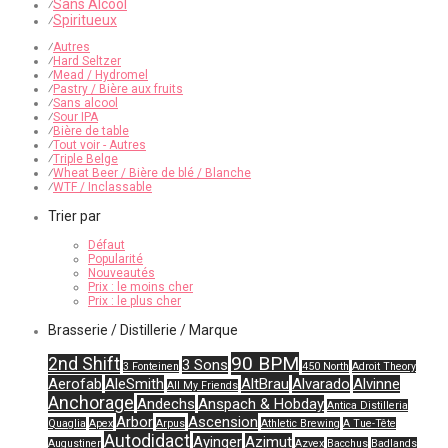
Sans Alcool
⁄
Spiritueux
⁄
⁄
Autres
⁄
Hard Seltzer
⁄
Mead / Hydromel
⁄
Pastry / Bière aux fruits
⁄
Sans alcool
⁄
Sour IPA
⁄
Bière de table
⁄
Tout voir - Autres
⁄
Triple Belge
⁄
Wheat Beer / Bière de blé / Blanche
⁄
WTF / Inclassable
Trier par
Défaut
Popularité
Nouveautés
Prix : le moins cher
Prix : le plus cher
Brasserie / Distillerie / Marque
90 BPM
2nd Shift
3 Sons
3 Fonteinen
450 North
Adroit Theory
Aerofab
AleSmith
AltBrau
Alvarado
Alvinne
All My Friends
Anchorage
Andechs
Anspach & Hobday
Antica Distilleria
Arbor
Ascension
Quaglia
Apex
Arpus
Athletic Brewing
A Tue-Tête
Autodidact
Ayinger
Azimut
Augustiner
Azvex
Bacchus
Badlands