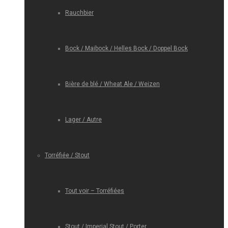
Rauchbier
Bock / Maibock / Helles Bock / Doppel Bock
Bière de blé / Wheat Ale / Weizen
Lager / Autre
Torréfiée / Stout
Tout voir – Torréfiées
Stout / Imperial Stout / Porter