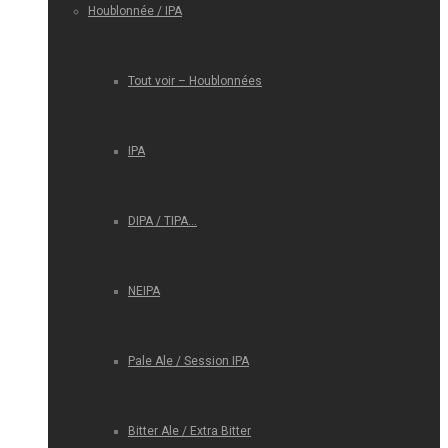
Houblonnée / IPA
Tout voir – Houblonnées
IPA
DIPA / TIPA…
NEIPA
Pale Ale / Session IPA
Bitter Ale / Extra Bitter