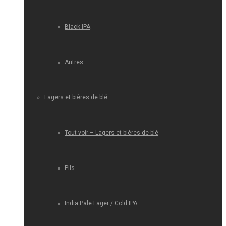
Black IPA
Autres
Lagers et bières de blé
Tout voir – Lagers et bières de blé
Pils
India Pale Lager / Cold IPA