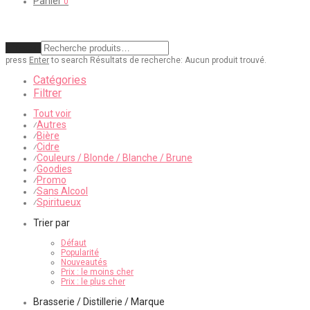
Panier
0
Effacer
press
Enter
to search
Résultats de recherche:
Aucun produit trouvé.
Catégories
Filtrer
Tout voir
Autres
⁄
Bière
⁄
Cidre
⁄
Couleurs / Blonde / Blanche / Brune
⁄
Goodies
⁄
Promo
⁄
Sans Alcool
⁄
Spiritueux
⁄
Trier par
Défaut
Popularité
Nouveautés
Prix : le moins cher
Prix : le plus cher
Brasserie / Distillerie / Marque