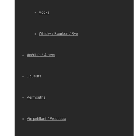
Vodka
Whisky / Bourbon / Rye
Apéritifs / Amers
Liqueurs
Vermouths
Vin pétillant / Prosecco