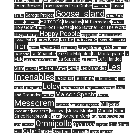
Fine Balance
Tree
Fidens
Finback
Flore
Filipetti
Firestone Walker
Foam Brewers
Franziskaner
Frau Gruber
Fusion
Frequentem
Goose Island
Garage Project
Galibot
Grand Paris
Harmon's
Hespebay
Hill Farmstead
Grimm
H.Theoria
Hofbräu
Holy Goat
Hoof Hearted
Hop Butcher For The World
Homes
Hoppy People
Hoppin' Frog
Hoppy Road
Hubbard's Cave
Hudson Valley
Humble Forager
Ideal Day
Imprint Beer Co
Independent House
Iron
Jackie O's
Juicy Brewing Co
Is/Was
Jester King
Kuhnhenn
La Débauche
La Malpolon
La Montagnarde
La
La Cabane
La Fée
Mule
La Superbe
Left Handed
La Sacherie Parisienne
La Tuilerie
Les
Giant
Le Père l'Amer
Lervig
Les Danaïdes
Le Ketch
Intenables
Le Soupir
Le Tribute
Little Log Cabin
Little
Lolev
Lost
Willow
Living Häus
London Essence
Long Live Beerworks
Maison Specht
and Grounded
Low Key
Menaud
Messorem
Millpond
Michter's
Mikkeller Baghaven
Mogwaï
Moksa
Monkish
Mortalis
Nano
Modestman
Moersleutel
Cinco
Nerdbrewing
Northern Monk
Nikka
North Park
O'Clock
Off
Omnipollo
Ophiussa
Oso
Other
Color
Offshoot
Orpheus
Outer Range
Half
Overtone
Pampelle
Parish
Paulaner