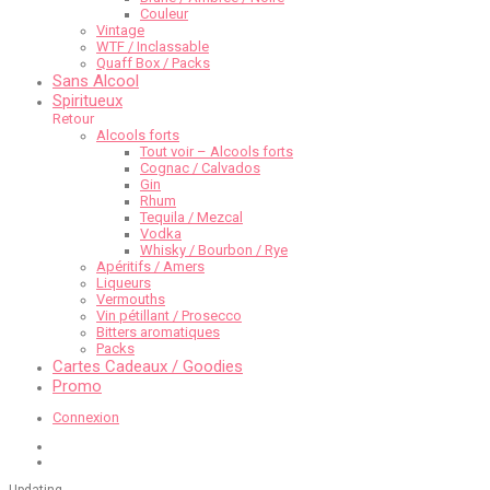
Couleur
Vintage
WTF / Inclassable
Quaff Box / Packs
Sans Alcool
Spiritueux
Retour
Alcools forts
Tout voir – Alcools forts
Cognac / Calvados
Gin
Rhum
Tequila / Mezcal
Vodka
Whisky / Bourbon / Rye
Apéritifs / Amers
Liqueurs
Vermouths
Vin pétillant / Prosecco
Bitters aromatiques
Packs
Cartes Cadeaux / Goodies
Promo
Connexion