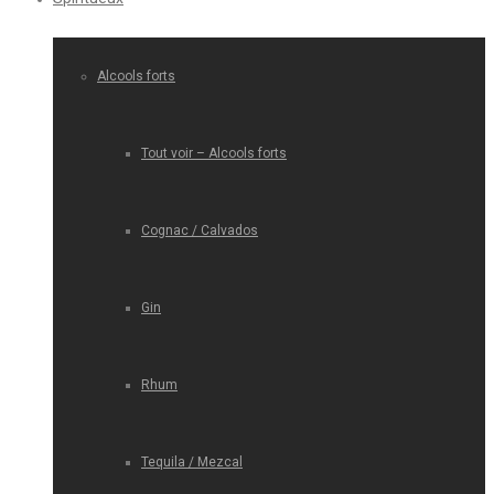
Alcools forts
Tout voir – Alcools forts
Cognac / Calvados
Gin
Rhum
Tequila / Mezcal