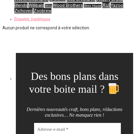
Xul
Blends
Willibald
Wood Brothers
Yazoo
Wills
Wren House
Zichovec
Zoobrew
Étiquette:
DankHouse
Aucun produit ne correspond à votre sélection.
Des bons plans dans
votre boite mail ?
Dernières nouveautés craft, bons plans, réductions
exclusives… Ne manquez rien !