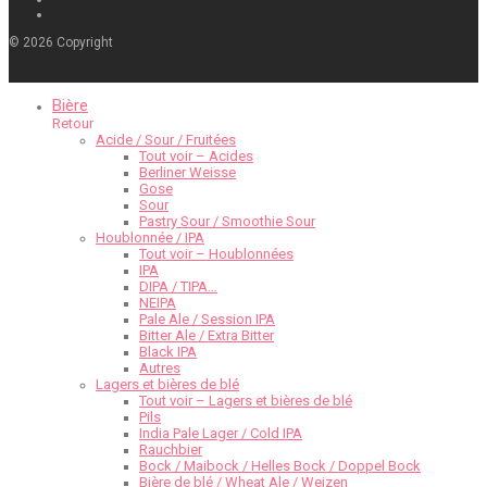
©
2026
Copyright
Bière
Retour
Acide / Sour / Fruitées
Tout voir – Acides
Berliner Weisse
Gose
Sour
Pastry Sour / Smoothie Sour
Houblonnée / IPA
Tout voir – Houblonnées
IPA
DIPA / TIPA…
NEIPA
Pale Ale / Session IPA
Bitter Ale / Extra Bitter
Black IPA
Autres
Lagers et bières de blé
Tout voir – Lagers et bières de blé
Pils
India Pale Lager / Cold IPA
Rauchbier
Bock / Maibock / Helles Bock / Doppel Bock
Bière de blé / Wheat Ale / Weizen