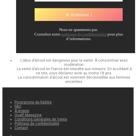
Nous ne spammons pas.
Consultez notre
politique de confidentialité
pour plus
d’informations.
L’abus d’alcool est dangereux pour la santé. À consommer avec
modération.
La vente d’alcool en France est interdite aux mineurs. En accédant à
ce site, vous déclarez avoir au moins 18 ans.
La consommation d’alcool est vivement déconseillée aux femmes
enceintes.
Programme de fidélité
FAQ
À propos
Quaff Magazine
Conditions Générales de Vente
Politique de confidentialité
Contact