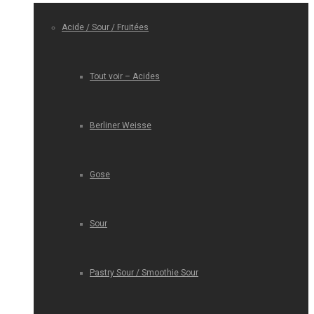
Acide / Sour / Fruitées
Tout voir – Acides
Berliner Weisse
Gose
Sour
Pastry Sour / Smoothie Sour