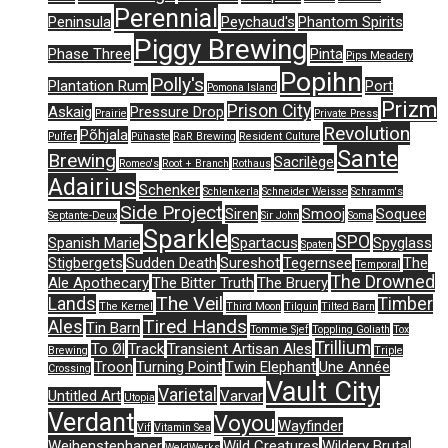
Perennial
Peninsula
Peychaud's
Phantom Spirits
Piggy Brewing
Phase Three
Pinta
Pips Meadery
Popihn
Polly's
Plantation Rum
Port
Pomona Island
Prizm
Prison City
Askaig
Pressure Drop
Prairie
Private Press
Revolution
Põhjala
Pulfer
Pühaste
RaR Brewing
Resident Culture
Sante
Brewing
Sacrilège
Romeo's
Root + Branch
Rothaus
Adairius
Schenker
Schlenkerla
Schneider Weisse
Schramm's
Side Project
Siren
Smooj
Soquee
Septante-Deux
Sir John
Soma
Sparkle
SPO
Spanish Marie
Spartacus
Spyglass
Spaten
Stigbergets
Sudden Death
Sureshot
Tegernsee
The
Temporal
The Drowned
Ale Apothecary
The Bitter Truth
The Bruery
The Veil
Lands
Timber
The Kernel
Third Moon
Tilquin
Tilted Barn
Tired Hands
Ales
Tin Barn
Tommie Sjef
Toppling Goliath
Tox
Trillium
To Øl
Track
Transient Artisan Ales
Brewing
Triple
Troon
Turning Point
Twin Elephant
Une Année
Crossing
Vault City
Varietal
Untitled Art
Varvar
Utopia
Verdant
Voyou
Wayfinder
Vif
Vitamin Sea
Weihenstephaner
Wild Creatures
Wildery Brutal
WeldWerks