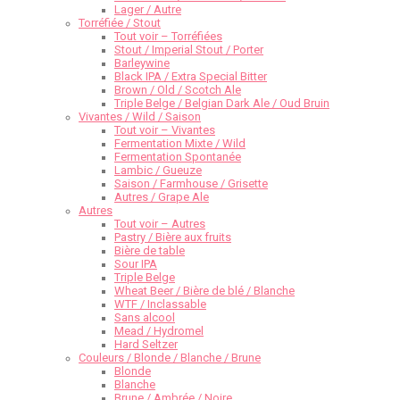
Lager / Autre
Torréfiée / Stout
Tout voir – Torréfiées
Stout / Imperial Stout / Porter
Barleywine
Black IPA / Extra Special Bitter
Brown / Old / Scotch Ale
Triple Belge / Belgian Dark Ale / Oud Bruin
Vivantes / Wild / Saison
Tout voir – Vivantes
Fermentation Mixte / Wild
Fermentation Spontanée
Lambic / Gueuze
Saison / Farmhouse / Grisette
Autres / Grape Ale
Autres
Tout voir – Autres
Pastry / Bière aux fruits
Bière de table
Sour IPA
Triple Belge
Wheat Beer / Bière de blé / Blanche
WTF / Inclassable
Sans alcool
Mead / Hydromel
Hard Seltzer
Couleurs / Blonde / Blanche / Brune
Blonde
Blanche
Brune / Ambrée / Noire