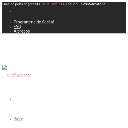
Frais de ports dégressifs.
Consultez la FAQ
pour plus d'informations.
Programme de fidélité
FAQ
À propos
Bière