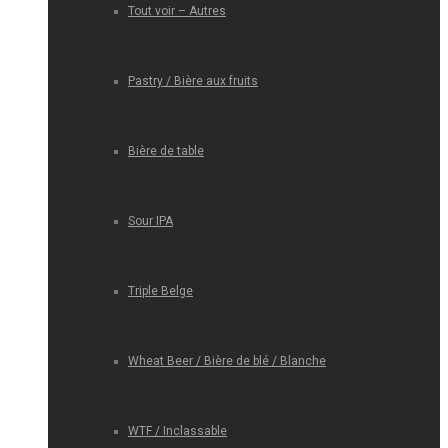
Tout voir – Autres
Pastry / Bière aux fruits
Bière de table
Sour IPA
Triple Belge
Wheat Beer / Bière de blé / Blanche
WTF / Inclassable