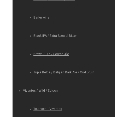
Barleywine
Black IPA / Extra Special Bitter
Brown / Old / Scotch Ale
Triple Belge / Belgian Dark Ale / Oud Bruin
Vivantes / Wild / Saison
Tout voir – Vivantes