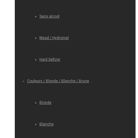
Sans alcool
Mead / Hydromel
Hard Seltzer
Couleurs / Blonde / Blanche / Brune
Blonde
Blanche