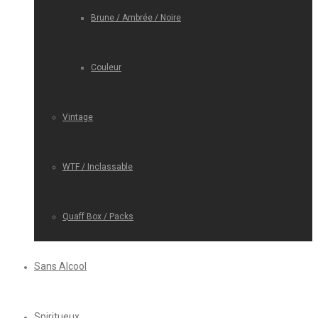
Brune / Ambrée / Noire
Couleur
Vintage
WTF / Inclassable
Quaff Box / Packs
Sans Alcool
Spiritueux