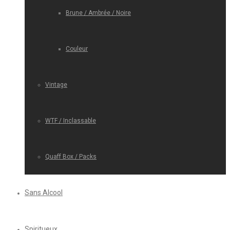
Brune / Ambrée / Noire
Couleur
Vintage
WTF / Inclassable
Quaff Box / Packs
Sans Alcool
Spiritueux