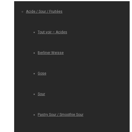
Acide / Sour / Fruitées
Tout voir – Acides
Berliner Weisse
Gose
Sour
Pastry Sour / Smoothie Sour