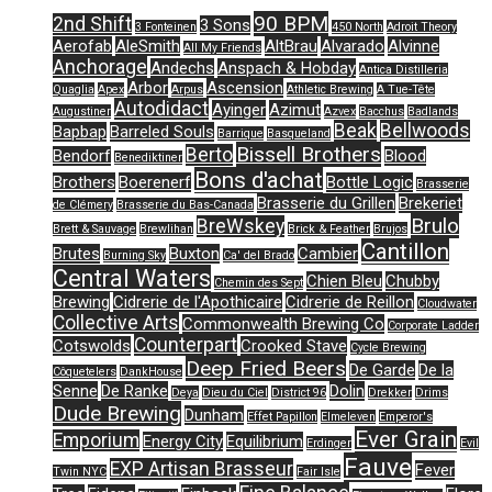
90 BPM
2nd Shift
3 Sons
3 Fonteinen
450 North
Adroit Theory
Aerofab
AleSmith
AltBrau
Alvarado
Alvinne
All My Friends
Anchorage
Andechs
Anspach & Hobday
Antica Distilleria
Arbor
Ascension
Quaglia
Apex
Arpus
Athletic Brewing
A Tue-Tête
Autodidact
Ayinger
Azimut
Augustiner
Azvex
Bacchus
Badlands
Beak
Bellwoods
Bapbap
Barreled Souls
Barrique
Basqueland
Bissell Brothers
Berto
Bendorf
Blood
Benediktiner
Bons d'achat
Brothers
Boerenerf
Bottle Logic
Brasserie
Brasserie du Grillen
Brekeriet
de Clémery
Brasserie du Bas-Canada
Brulo
BreWskey
Brett & Sauvage
Brewlihan
Brick & Feather
Brujos
Cantillon
Brutes
Buxton
Cambier
Burning Sky
Ca' del Brado
Central Waters
Chien Bleu
Chubby
Chemin des Sept
Brewing
Cidrerie de l'Apothicaire
Cidrerie de Reillon
Cloudwater
Collective Arts
Commonwealth Brewing Co
Corporate Ladder
Counterpart
Cotswolds
Crooked Stave
Cycle Brewing
Deep Fried Beers
De Garde
De la
Côquetelers
DankHouse
Senne
De Ranke
Dolin
Deya
Dieu du Ciel
District 96
Drekker
Drims
Dude Brewing
Dunham
Effet Papillon
Elmeleven
Emperor's
Ever Grain
Emporium
Energy City
Equilibrium
Erdinger
Evil
Fauve
EXP Artisan Brasseur
Fever
Twin NYC
Fair Isle