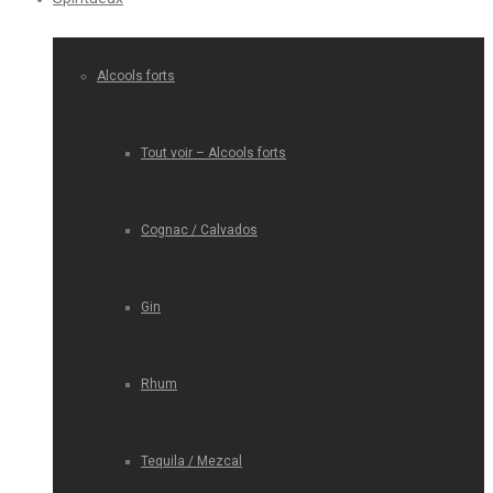
Alcools forts
Tout voir – Alcools forts
Cognac / Calvados
Gin
Rhum
Tequila / Mezcal