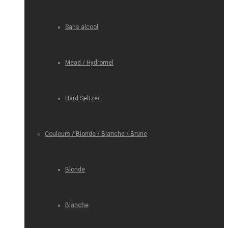
Sans alcool
Mead / Hydromel
Hard Seltzer
Couleurs / Blonde / Blanche / Brune
Blonde
Blanche