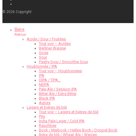
©
2026
Copyright
Bière
Retour
Acide / Sour / Fruitées
Tout voir – Acides
Berliner Weisse
Gose
Sour
Pastry Sour / Smoothie Sour
Houblonnée / IPA
Tout voir – Houblonnées
IPA
DIPA / TIPA…
NEIPA
Pale Ale / Session IPA
Bitter Ale / Extra Bitter
Black IPA
Autres
Lagers et bières de blé
Tout voir – Lagers et bières de blé
Pils
India Pale Lager / Cold IPA
Rauchbier
Bock / Maibock / Helles Bock / Doppel Bock
Bière de blé / Wheat Ale / Weizen