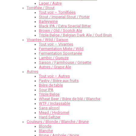
Lager / Autre
Torréfiée / Stout
Tout voir – Torréfiées
Stout / Imperial Stout / Porter
Barleywine
Black IPA / Extra Special Bitter
Brown / Old / Scotch Ale
Triple Belge / Belgian Dark Ale / Oud Bruin
Vivantes / Wild / Saison
Tout voir – Vivantes
Fermentation Mixte / Wild
Fermentation Spontanée
Lambic / Gueuze
Saison / Farmhouse / Grisette
Autres / Grape Ale
Autres
Tout voir – Autres
Pastry / Bière aux fruits
Bière de table
Sour IPA
Triple Belge
Wheat Beer / Bière de blé / Blanche
WTF / Inclassable
Sans alcool
Mead / Hydromel
Hard Seltzer
Couleurs / Blonde / Blanche / Brune
Blonde
Blanche
Brune / Ambrée / Noire