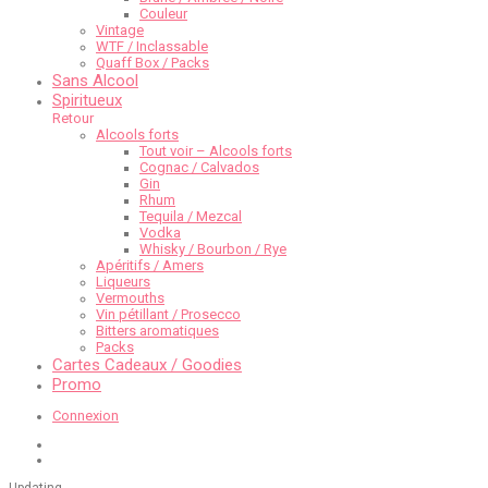
Couleur
Vintage
WTF / Inclassable
Quaff Box / Packs
Sans Alcool
Spiritueux
Retour
Alcools forts
Tout voir – Alcools forts
Cognac / Calvados
Gin
Rhum
Tequila / Mezcal
Vodka
Whisky / Bourbon / Rye
Apéritifs / Amers
Liqueurs
Vermouths
Vin pétillant / Prosecco
Bitters aromatiques
Packs
Cartes Cadeaux / Goodies
Promo
Connexion