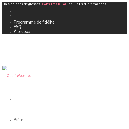
Frais de ports dégressifs.
Consultez la FAQ
pour plus d'informations.
Programme de fidélité
FAQ
À propos
Bière