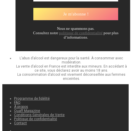
Nous ne spammons pas.
Consultez notre
politique de confidentialité
pour plus
d’informations.
L’abus d’alcool est dangereux pour la santé. À consommer avec
modération.
La vente d’alcool en France est interdite aux mineurs. En accédant à
ce site, vous déclarez avoir au moins 18 ans.
La consommation d’alcool est vivement déconseillée aux femmes
enceintes.
Programme de fidélité
FAQ
À propos
Quaff Magazine
Conditions Générales de Vente
Politique de confidentialité
Contact