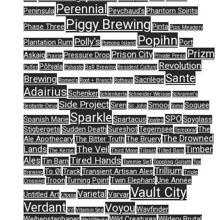
Perennial
Peninsula
Peychaud's
Phantom Spirits
Piggy Brewing
Phase Three
Pinta
Pips Meadery
Popihn
Polly's
Plantation Rum
Port
Pomona Island
Prizm
Prison City
Askaig
Pressure Drop
Prairie
Private Press
Revolution
Põhjala
Pulfer
Pühaste
RaR Brewing
Resident Culture
Sante
Brewing
Sacrilège
Romeo's
Root + Branch
Rothaus
Adairius
Schenker
Schlenkerla
Schneider Weisse
Schramm's
Side Project
Siren
Smooj
Soquee
Septante-Deux
Sir John
Soma
Sparkle
SPO
Spanish Marie
Spartacus
Spyglass
Spaten
Stigbergets
Sudden Death
Sureshot
Tegernsee
The
Temporal
The Drowned
Ale Apothecary
The Bitter Truth
The Bruery
The Veil
Lands
Timber
The Kernel
Third Moon
Tilquin
Tilted Barn
Tired Hands
Ales
Tin Barn
Tommie Sjef
Toppling Goliath
Tox
Trillium
To Øl
Track
Transient Artisan Ales
Brewing
Triple
Troon
Turning Point
Twin Elephant
Une Année
Crossing
Vault City
Varietal
Untitled Art
Varvar
Utopia
Verdant
Voyou
Wayfinder
Vif
Vitamin Sea
Weihenstephaner
Wild Creatures
Wildery Brutal
WeldWerks