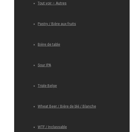
Tout voir – Autres
Pastry / Bière aux fruits
Bière de table
Sour IPA
Triple Belge
Wheat Beer / Bière de blé / Blanche
WTF / Inclassable