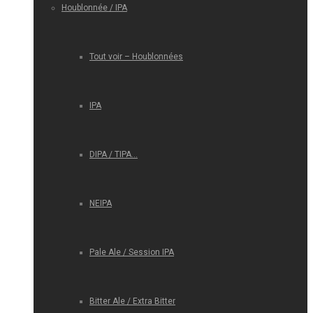
Houblonnée / IPA
Tout voir – Houblonnées
IPA
DIPA / TIPA…
NEIPA
Pale Ale / Session IPA
Bitter Ale / Extra Bitter