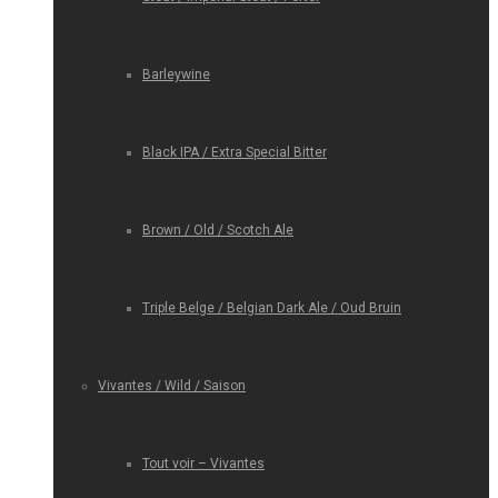
Barleywine
Black IPA / Extra Special Bitter
Brown / Old / Scotch Ale
Triple Belge / Belgian Dark Ale / Oud Bruin
Vivantes / Wild / Saison
Tout voir – Vivantes