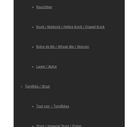
Rauchbier
Bock / Maibock / Helles Bock / Doppel Bock
Bière de blé / Wheat Ale / Weizen
Lager / Autre
Torréfiée / Stout
Tout voir – Torréfiées
Stout / Imperial Stout / Porter