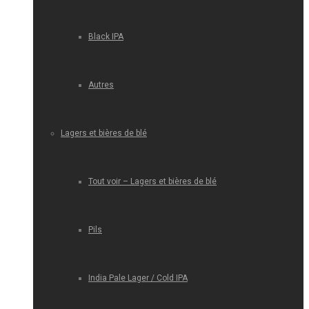
Black IPA
Autres
Lagers et bières de blé
Tout voir – Lagers et bières de blé
Pils
India Pale Lager / Cold IPA