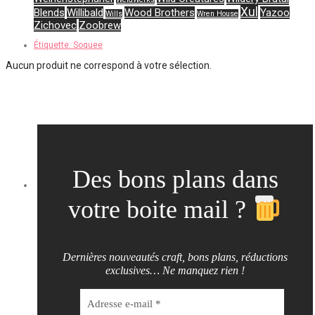
Xul
Blends
Willibald
Wood Brothers
Yazoo
Wills
Wren House
Zichovec
Zoobrew
Étiquette:
Soquee
Aucun produit ne correspond à votre sélection.
Des bons plans dans
votre boite mail ?
Dernières nouveautés craft, bons plans, réductions
exclusives… Ne manquez rien !