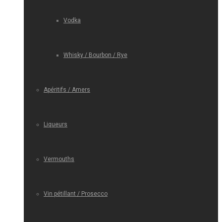
Vodka
Whisky / Bourbon / Rye
Apéritifs / Amers
Liqueurs
Vermouths
Vin pétillant / Prosecco