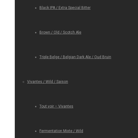
Black IPA / Extra Special Bitter
Brown / Old / Scotch Ale
Triple Belge / Belgian Dark Ale / Oud Bruin
Vivantes / Wild / Saison
Tout voir – Vivantes
Fermentation Mixte / Wild