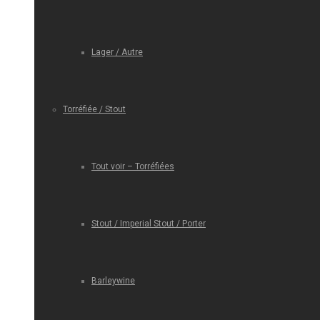
Lager / Autre
Torréfiée / Stout
Tout voir – Torréfiées
Stout / Imperial Stout / Porter
Barleywine