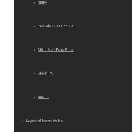
NEIPA
Pale Ale / Session IPA
Bitter Ale / Extra Bitter
Black IPA
Autres
Lagers et bières de blé