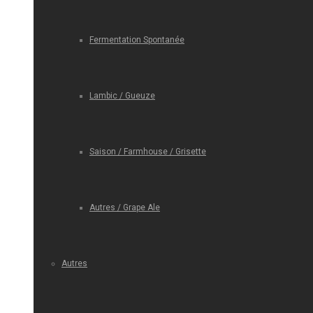
Fermentation Spontanée
Lambic / Gueuze
Saison / Farmhouse / Grisette
Autres / Grape Ale
Autres