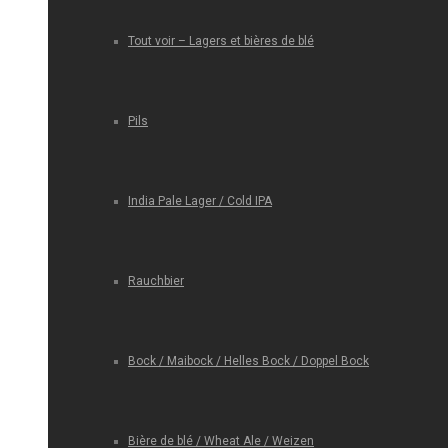
Tout voir – Lagers et bières de blé
Pils
India Pale Lager / Cold IPA
Rauchbier
Bock / Maibock / Helles Bock / Doppel Bock
Bière de blé / Wheat Ale / Weizen