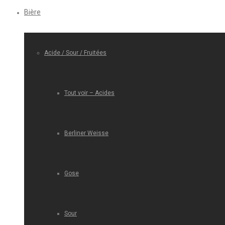
Bière
Acide / Sour / Fruitées
Tout voir – Acides
Berliner Weisse
Gose
Sour