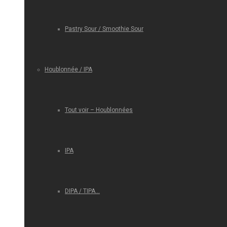
Pastry Sour / Smoothie Sour
Houblonnée / IPA
Tout voir – Houblonnées
IPA
DIPA / TIPA…