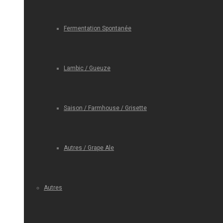
Fermentation Spontanée
Lambic / Gueuze
Saison / Farmhouse / Grisette
Autres / Grape Ale
Autres