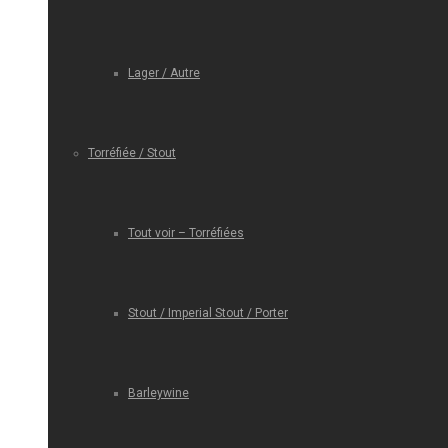
Lager / Autre
Torréfiée / Stout
Tout voir – Torréfiées
Stout / Imperial Stout / Porter
Barleywine