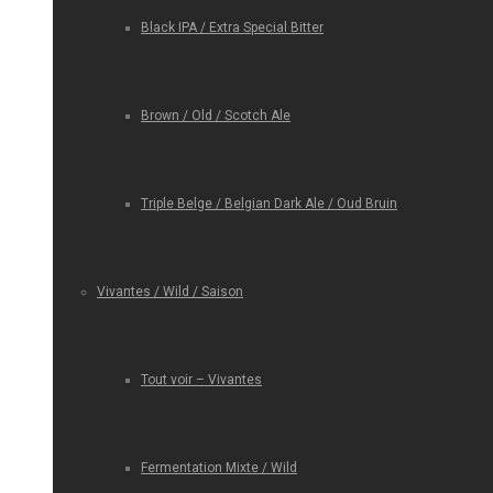
Black IPA / Extra Special Bitter
Brown / Old / Scotch Ale
Triple Belge / Belgian Dark Ale / Oud Bruin
Vivantes / Wild / Saison
Tout voir – Vivantes
Fermentation Mixte / Wild