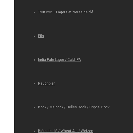
Tout voir – Lagers et bières de blé
Pils
India Pale Lager / Cold IPA
Rauchbier
Bock / Maibock / Helles Bock / Doppel Bock
Bière de blé / Wheat Ale / Weizen