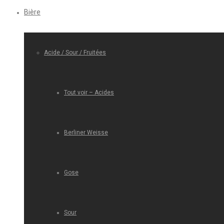
Bière
Acide / Sour / Fruitées
Tout voir – Acides
Berliner Weisse
Gose
Sour