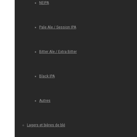
NEIPA
Pale Ale / Session IPA
Bitter Ale / Extra Bitter
Black IPA
Autres
Lagers et bières de blé