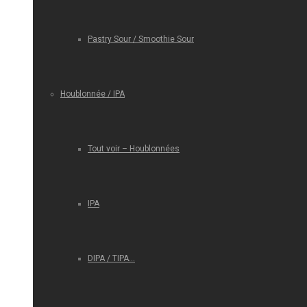
Pastry Sour / Smoothie Sour
Houblonnée / IPA
Tout voir – Houblonnées
IPA
DIPA / TIPA…