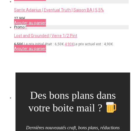
Sante Adairius | Eventual Truth | Saison BA | 5,5%
27,90
€
Ajouter au panier
Promo !
Lost and Grounded | Verre 1/2 Pint
6,50
€
Le prix initial était : 6,50€.
4,90
€
Le prix actuel est : 4,90€.
Ajouter au panier
Des bons plans dans
votre boite mail ?
Dernières nouveautés craft, bons plans, réductions