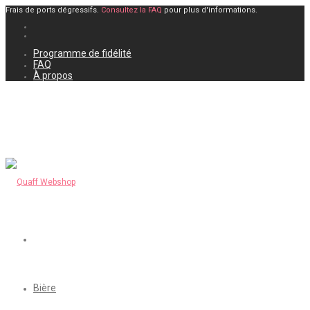
Frais de ports dégressifs.
Consultez la FAQ
pour plus d'informations.
Programme de fidélité
FAQ
À propos
Bière