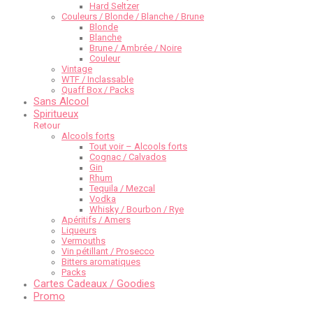
Hard Seltzer
Couleurs / Blonde / Blanche / Brune
Blonde
Blanche
Brune / Ambrée / Noire
Couleur
Vintage
WTF / Inclassable
Quaff Box / Packs
Sans Alcool
Spiritueux
Retour
Alcools forts
Tout voir – Alcools forts
Cognac / Calvados
Gin
Rhum
Tequila / Mezcal
Vodka
Whisky / Bourbon / Rye
Apéritifs / Amers
Liqueurs
Vermouths
Vin pétillant / Prosecco
Bitters aromatiques
Packs
Cartes Cadeaux / Goodies
Promo