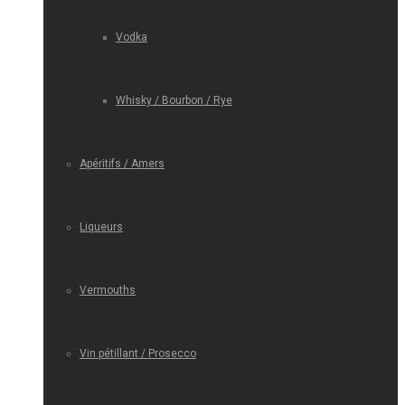
Vodka
Whisky / Bourbon / Rye
Apéritifs / Amers
Liqueurs
Vermouths
Vin pétillant / Prosecco