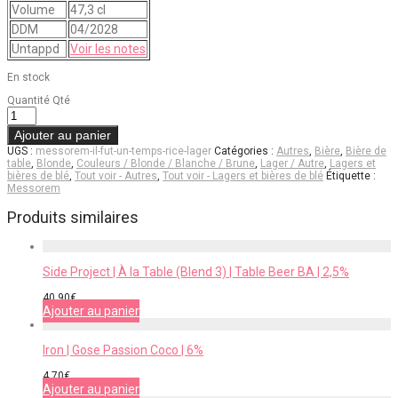
Volume
47,3 cl
DDM
04/2028
Untappd
Voir les notes
En stock
Quantité
Qté
Ajouter au panier
UGS :
messorem-il-fut-un-temps-rice-lager
Catégories :
Autres
,
Bière
,
Bière de
table
,
Blonde
,
Couleurs / Blonde / Blanche / Brune
,
Lager / Autre
,
Lagers et
bières de blé
,
Tout voir - Autres
,
Tout voir - Lagers et bières de blé
Étiquette :
Messorem
Produits similaires
Side Project | À la Table (Blend 3) | Table Beer BA | 2,5%
40,90
€
Ajouter au panier
Iron | Gose Passion Coco | 6%
4,70
€
Ajouter au panier