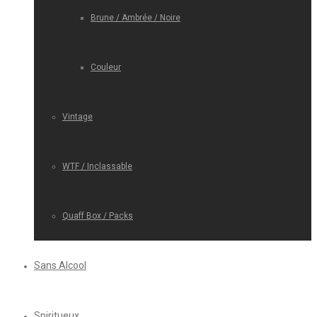
Brune / Ambrée / Noire
Couleur
Vintage
WTF / Inclassable
Quaff Box / Packs
Sans Alcool
Spiritueux