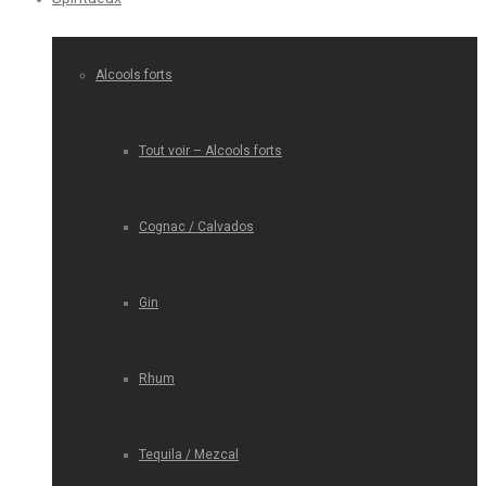
Alcools forts
Tout voir – Alcools forts
Cognac / Calvados
Gin
Rhum
Tequila / Mezcal