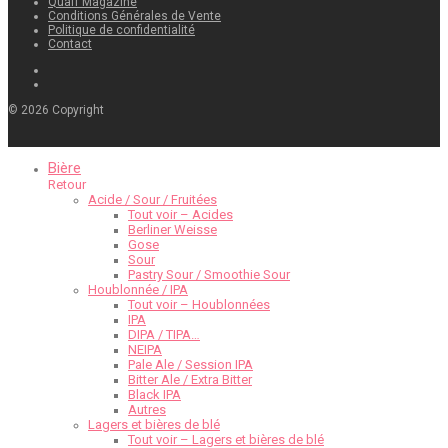
Quaff Magazine
Conditions Générales de Vente
Politique de confidentialité
Contact
©
2026
Copyright
Bière
Retour
Acide / Sour / Fruitées
Tout voir – Acides
Berliner Weisse
Gose
Sour
Pastry Sour / Smoothie Sour
Houblonnée / IPA
Tout voir – Houblonnées
IPA
DIPA / TIPA…
NEIPA
Pale Ale / Session IPA
Bitter Ale / Extra Bitter
Black IPA
Autres
Lagers et bières de blé
Tout voir – Lagers et bières de blé