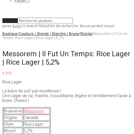
Panier
0
Effacer
press
Enter
to search
Résultats de recherche:
Aucun produit trouvé.
Boutique
/
Couleurs / Blonde / Blanche / Brune
/
Blonde
/
Messorem | Il Fut Un
Temps: Rice Lager | Rice Lager | 5,2%
Messorem | Il Fut Un Temps: Rice Lager
| Rice Lager | 5,2%
8,90
€
Rice Lager.
La bière de soif par excellence !
Une Lager de riz, fraiche, croustillante, légère et terriblement facile à
boire. Cheers !
Brasserie
Messorem
Origine
Canada
Style
Rice Lager
Alcool
5,2%