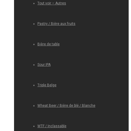
Tout voir – Autres
Pastry / Bière aux fruits
Bière de table
Sour IPA
Triple Belge
Wheat Beer / Bière de blé / Blanche
WTF / Inclassable