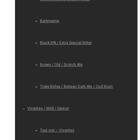
Barleywine
Black IPA / Extra Special Bitter
Brown / Old / Scotch Ale
Triple Belge / Belgian Dark Ale / Oud Bruin
Vivantes / Wild / Saison
Tout voir – Vivantes