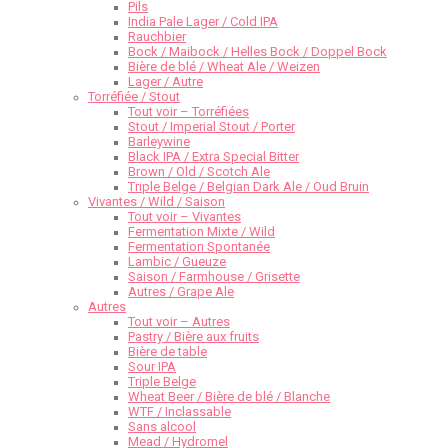
Pils
India Pale Lager / Cold IPA
Rauchbier
Bock / Maibock / Helles Bock / Doppel Bock
Bière de blé / Wheat Ale / Weizen
Lager / Autre
Torréfiée / Stout
Tout voir – Torréfiées
Stout / Imperial Stout / Porter
Barleywine
Black IPA / Extra Special Bitter
Brown / Old / Scotch Ale
Triple Belge / Belgian Dark Ale / Oud Bruin
Vivantes / Wild / Saison
Tout voir – Vivantes
Fermentation Mixte / Wild
Fermentation Spontanée
Lambic / Gueuze
Saison / Farmhouse / Grisette
Autres / Grape Ale
Autres
Tout voir – Autres
Pastry / Bière aux fruits
Bière de table
Sour IPA
Triple Belge
Wheat Beer / Bière de blé / Blanche
WTF / Inclassable
Sans alcool
Mead / Hydromel