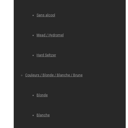
Sans alcool
Mead / Hydromel
Hard Seltzer
Couleurs / Blonde / Blanche / Brune
Blonde
Blanche