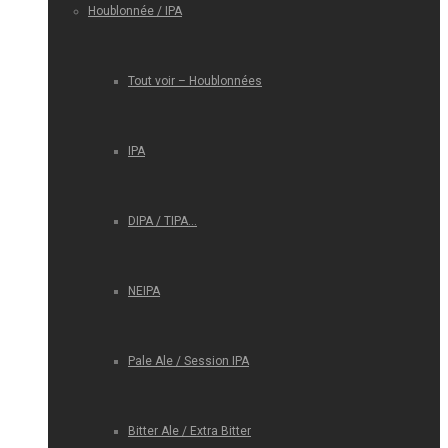
Houblonnée / IPA
Tout voir – Houblonnées
IPA
DIPA / TIPA…
NEIPA
Pale Ale / Session IPA
Bitter Ale / Extra Bitter