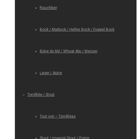
Rauchbier
Bock / Maibock / Helles Bock / Doppel Bock
Bière de blé / Wheat Ale / Weizen
Lager / Autre
Torréfiée / Stout
Tout voir – Torréfiées
Stout / Imperial Stout / Porter