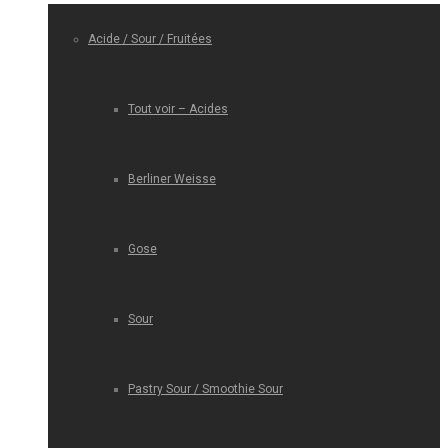
Acide / Sour / Fruitées
Tout voir – Acides
Berliner Weisse
Gose
Sour
Pastry Sour / Smoothie Sour