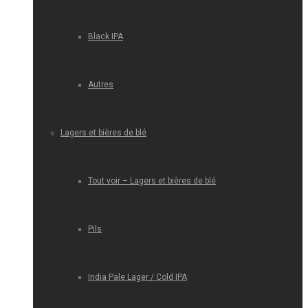
Black IPA
Autres
Lagers et bières de blé
Tout voir – Lagers et bières de blé
Pils
India Pale Lager / Cold IPA