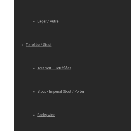
Lager / Autre
Torréfiée / Stout
Tout voir – Torréfiées
Stout / Imperial Stout / Porter
Barleywine