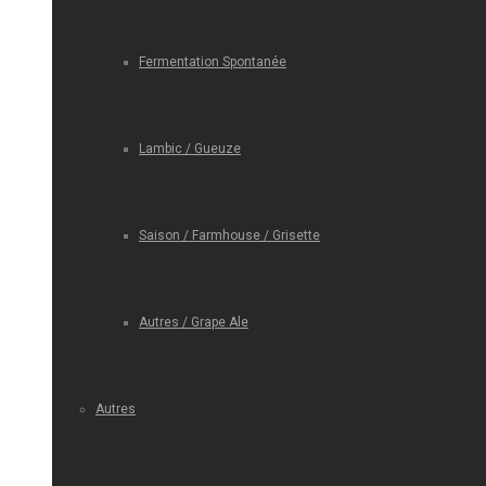
Fermentation Spontanée
Lambic / Gueuze
Saison / Farmhouse / Grisette
Autres / Grape Ale
Autres