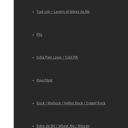
Tout voir – Lagers et bières de blé
Pils
India Pale Lager / Cold IPA
Rauchbier
Bock / Maibock / Helles Bock / Doppel Bock
Bière de blé / Wheat Ale / Weizen