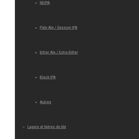
NEIPA
Pale Ale / Session IPA
Bitter Ale / Extra Bitter
Black IPA
Autres
Lagers et bières de blé