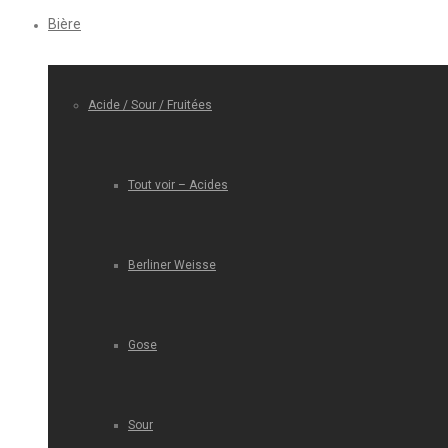
Bière
Acide / Sour / Fruitées
Tout voir – Acides
Berliner Weisse
Gose
Sour