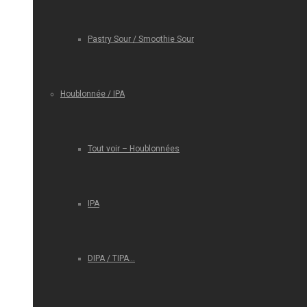
Pastry Sour / Smoothie Sour
Houblonnée / IPA
Tout voir – Houblonnées
IPA
DIPA / TIPA…