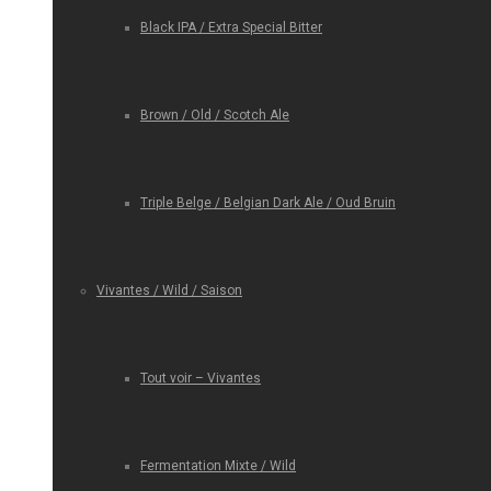
Black IPA / Extra Special Bitter
Brown / Old / Scotch Ale
Triple Belge / Belgian Dark Ale / Oud Bruin
Vivantes / Wild / Saison
Tout voir – Vivantes
Fermentation Mixte / Wild