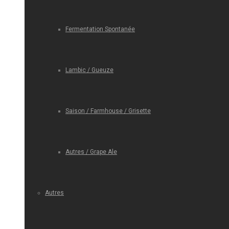
Fermentation Spontanée
Lambic / Gueuze
Saison / Farmhouse / Grisette
Autres / Grape Ale
Autres