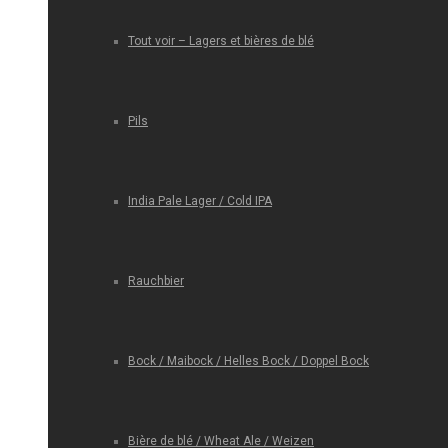
Tout voir – Lagers et bières de blé
Pils
India Pale Lager / Cold IPA
Rauchbier
Bock / Maibock / Helles Bock / Doppel Bock
Bière de blé / Wheat Ale / Weizen