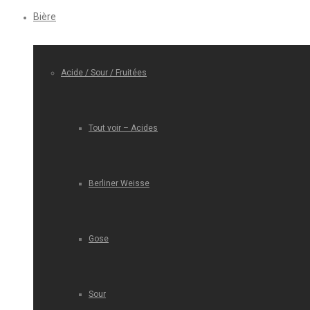
Bière
Acide / Sour / Fruitées
Tout voir – Acides
Berliner Weisse
Gose
Sour