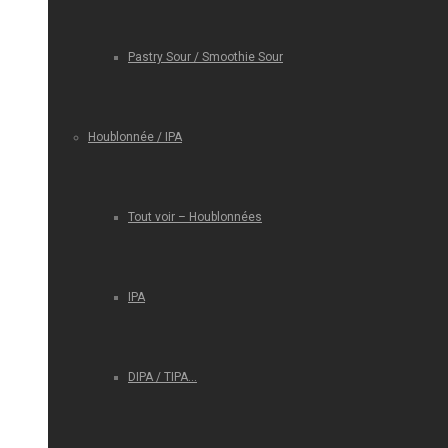
Pastry Sour / Smoothie Sour
Houblonnée / IPA
Tout voir – Houblonnées
IPA
DIPA / TIPA…