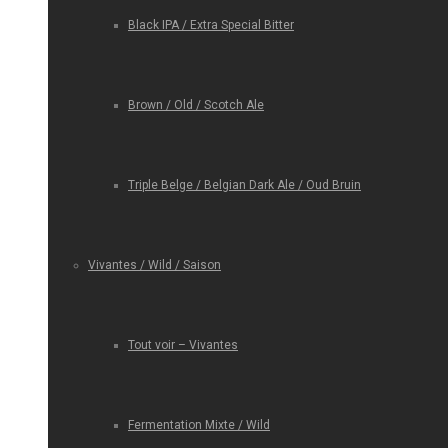
Black IPA / Extra Special Bitter
Brown / Old / Scotch Ale
Triple Belge / Belgian Dark Ale / Oud Bruin
Vivantes / Wild / Saison
Tout voir – Vivantes
Fermentation Mixte / Wild