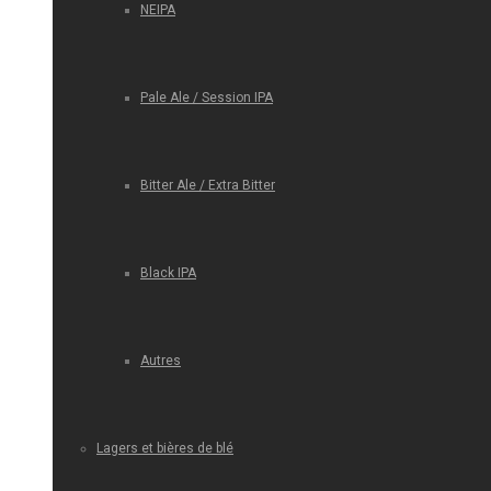
NEIPA
Pale Ale / Session IPA
Bitter Ale / Extra Bitter
Black IPA
Autres
Lagers et bières de blé