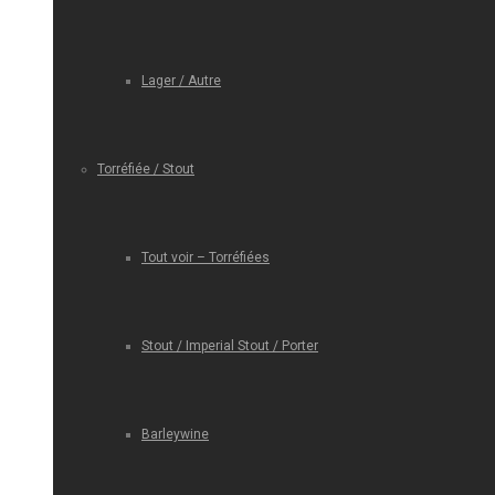
Lager / Autre
Torréfiée / Stout
Tout voir – Torréfiées
Stout / Imperial Stout / Porter
Barleywine