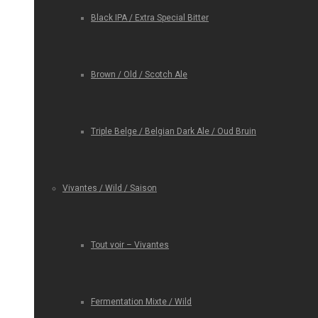
Black IPA / Extra Special Bitter
Brown / Old / Scotch Ale
Triple Belge / Belgian Dark Ale / Oud Bruin
Vivantes / Wild / Saison
Tout voir – Vivantes
Fermentation Mixte / Wild