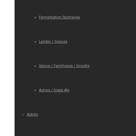
Fermentation Spontanée
Lambic / Gueuze
Saison / Farmhouse / Grisette
Autres / Grape Ale
Autres