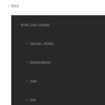
Bière
Acide / Sour / Fruitées
Tout voir – Acides
Berliner Weisse
Gose
Sour