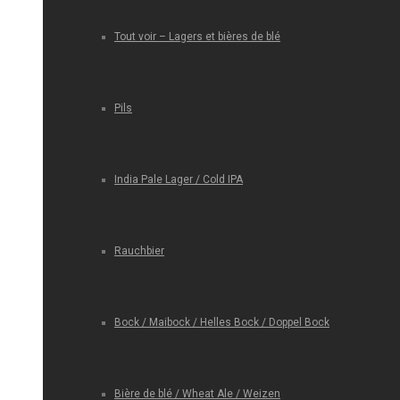
Tout voir – Lagers et bières de blé
Pils
India Pale Lager / Cold IPA
Rauchbier
Bock / Maibock / Helles Bock / Doppel Bock
Bière de blé / Wheat Ale / Weizen