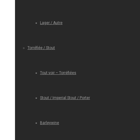
Lager / Autre
Torréfiée / Stout
Tout voir – Torréfiées
Stout / Imperial Stout / Porter
Barleywine