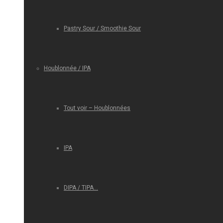
Pastry Sour / Smoothie Sour
Houblonnée / IPA
Tout voir – Houblonnées
IPA
DIPA / TIPA…