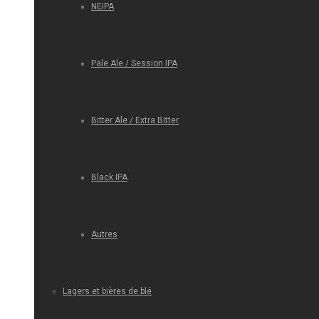
NEIPA
Pale Ale / Session IPA
Bitter Ale / Extra Bitter
Black IPA
Autres
Lagers et bières de blé