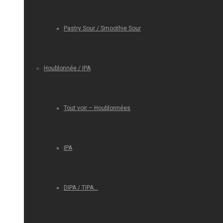
Pastry Sour / Smoothie Sour
Houblonnée / IPA
Tout voir – Houblonnées
IPA
DIPA / TIPA…