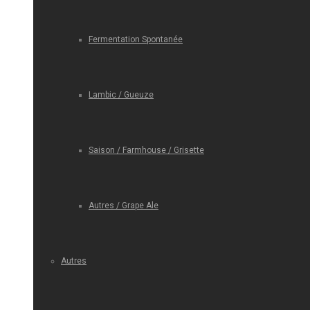
Fermentation Spontanée
Lambic / Gueuze
Saison / Farmhouse / Grisette
Autres / Grape Ale
Autres