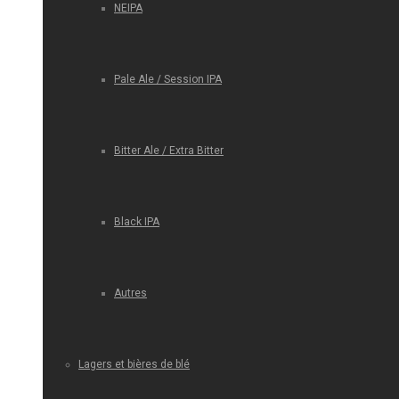
NEIPA
Pale Ale / Session IPA
Bitter Ale / Extra Bitter
Black IPA
Autres
Lagers et bières de blé