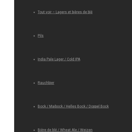
Tout voir – Lagers et bières de blé
Pils
India Pale Lager / Cold IPA
Rauchbier
Bock / Maibock / Helles Bock / Doppel Bock
Bière de blé / Wheat Ale / Weizen