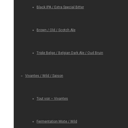
Black IPA / Extra Special Bitter
Brown / Old / Scotch Ale
Triple Belge / Belgian Dark Ale / Oud Bruin
Vivantes / Wild / Saison
Tout voir – Vivantes
Fermentation Mixte / Wild