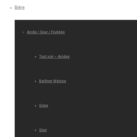
Bière
Acide / Sour / Fruitées
Tout voir – Acides
Berliner Weisse
Gose
Sour