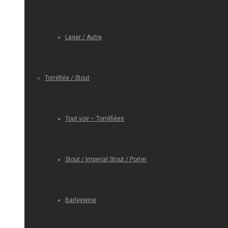
Lager / Autre
Torréfiée / Stout
Tout voir – Torréfiées
Stout / Imperial Stout / Porter
Barleywine