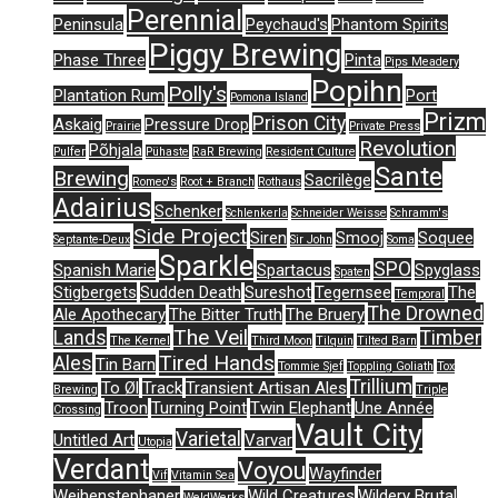
Perennial
Peninsula
Peychaud's
Phantom Spirits
Piggy Brewing
Phase Three
Pinta
Pips Meadery
Popihn
Polly's
Plantation Rum
Port
Pomona Island
Prizm
Prison City
Askaig
Pressure Drop
Prairie
Private Press
Revolution
Põhjala
Pulfer
Pühaste
RaR Brewing
Resident Culture
Sante
Brewing
Sacrilège
Romeo's
Root + Branch
Rothaus
Adairius
Schenker
Schlenkerla
Schneider Weisse
Schramm's
Side Project
Siren
Smooj
Soquee
Septante-Deux
Sir John
Soma
Sparkle
SPO
Spanish Marie
Spartacus
Spyglass
Spaten
Stigbergets
Sudden Death
Sureshot
Tegernsee
The
Temporal
The Drowned
Ale Apothecary
The Bitter Truth
The Bruery
The Veil
Lands
Timber
The Kernel
Third Moon
Tilquin
Tilted Barn
Tired Hands
Ales
Tin Barn
Tommie Sjef
Toppling Goliath
Tox
Trillium
To Øl
Track
Transient Artisan Ales
Brewing
Triple
Troon
Turning Point
Twin Elephant
Une Année
Crossing
Vault City
Varietal
Untitled Art
Varvar
Utopia
Verdant
Voyou
Wayfinder
Vif
Vitamin Sea
Weihenstephaner
Wild Creatures
Wildery Brutal
WeldWerks