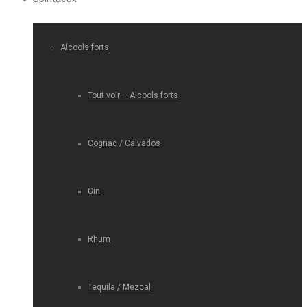
Alcools forts
Tout voir – Alcools forts
Cognac / Calvados
Gin
Rhum
Tequila / Mezcal