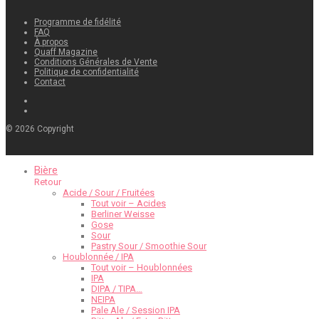
Programme de fidélité
FAQ
À propos
Quaff Magazine
Conditions Générales de Vente
Politique de confidentialité
Contact
©
2026
Copyright
Bière
Retour
Acide / Sour / Fruitées
Tout voir – Acides
Berliner Weisse
Gose
Sour
Pastry Sour / Smoothie Sour
Houblonnée / IPA
Tout voir – Houblonnées
IPA
DIPA / TIPA…
NEIPA
Pale Ale / Session IPA