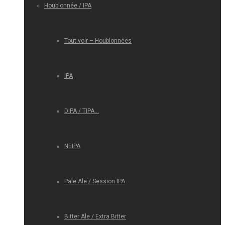
Houblonnée / IPA
Tout voir – Houblonnées
IPA
DIPA / TIPA…
NEIPA
Pale Ale / Session IPA
Bitter Ale / Extra Bitter