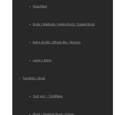
Rauchbier
Bock / Maibock / Helles Bock / Doppel Bock
Bière de blé / Wheat Ale / Weizen
Lager / Autre
Torréfiée / Stout
Tout voir – Torréfiées
Stout / Imperial Stout / Porter