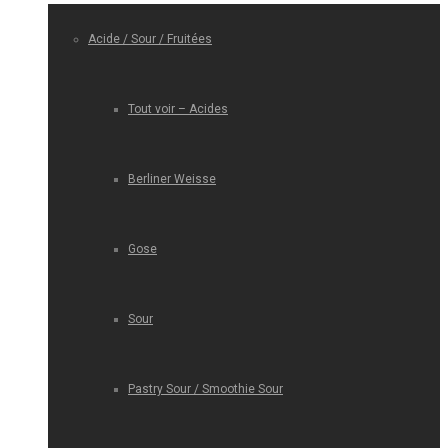
Acide / Sour / Fruitées
Tout voir – Acides
Berliner Weisse
Gose
Sour
Pastry Sour / Smoothie Sour