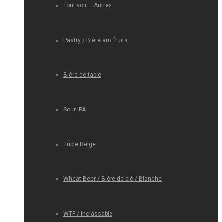
Tout voir – Autres
Pastry / Bière aux fruits
Bière de table
Sour IPA
Triple Belge
Wheat Beer / Bière de blé / Blanche
WTF / Inclassable