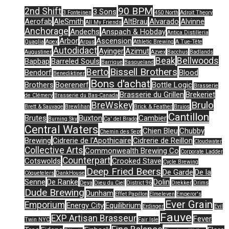
90 BPM
2nd Shift
3 Sons
3 Fonteinen
450 North
Adroit Theory
Aerofab
AleSmith
AltBrau
Alvarado
Alvinne
All My Friends
Anchorage
Andechs
Anspach & Hobday
Antica Distilleria
Arbor
Ascension
Quaglia
Apex
Arpus
Athletic Brewing
A Tue-Tête
Autodidact
Ayinger
Azimut
Augustiner
Azvex
Bacchus
Badlands
Beak
Bellwoods
Bapbap
Barreled Souls
Barrique
Basqueland
Bissell Brothers
Berto
Bendorf
Blood
Benediktiner
Bons d'achat
Brothers
Boerenerf
Bottle Logic
Brasserie
Brasserie du Grillen
Brekeriet
de Clémery
Brasserie du Bas-Canada
Brulo
BreWskey
Brett & Sauvage
Brewlihan
Brick & Feather
Brujos
Cantillon
Brutes
Buxton
Cambier
Burning Sky
Ca' del Brado
Central Waters
Chien Bleu
Chubby
Chemin des Sept
Brewing
Cidrerie de l'Apothicaire
Cidrerie de Reillon
Cloudwater
Collective Arts
Commonwealth Brewing Co
Corporate Ladder
Counterpart
Cotswolds
Crooked Stave
Cycle Brewing
Deep Fried Beers
De Garde
De la
Côquetelers
DankHouse
Senne
De Ranke
Dolin
Deya
Dieu du Ciel
District 96
Drekker
Drims
Dude Brewing
Dunham
Effet Papillon
Elmeleven
Emperor's
Ever Grain
Emporium
Energy City
Equilibrium
Erdinger
Evil
Fauve
EXP Artisan Brasseur
Fever
Twin NYC
Fair Isle