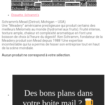
Xul
Blends
Willibald
Wood Brothers
Yazoo
Wills
Wren House
Zichovec
Zoobrew
Étiquette:
Schramm's
Schramm’s Mead (Detroit, Michigan – USA)
Une “Meadery” américaine prestigieuse qui produit certains des
meilleurs Melomels au monde (hydromel aux fruits). Fruité intense,
texture ample, chaleur et complexité aromatique en font une
boisson de choix à l’heure du digestif. Ken Schramm, fondateur de la
Meadery produit son Mead depuis 1988 ! Une expertise
incontestable qui lui a permis de hisser son entreprise tout en haut
de la scène mondiale.
Aucun produit ne correspond à votre sélection.
Des bons plans dans
votre boite mail ?