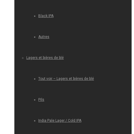
Black IPA
Autres
Lagers et bières de blé
Tout voir – Lagers et bières de blé
Pils
India Pale Lager / Cold IPA