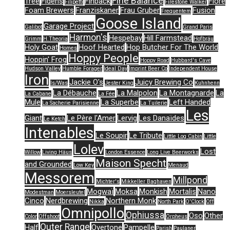
Fine Balance
Tree
Fidens
Finback
Flore
Filipetti
Firestone Walker
Foam Brewers
Franziskaner
Frau Gruber
Fusion
Frequentem
Goose Island
Garage Project
Galibot
Grand Paris
Harmon's
Hespebay
Hill Farmstead
Grimm
H.Theoria
Hofbräu
Holy Goat
Hoof Hearted
Hop Butcher For The World
Homes
Hoppy People
Hoppin' Frog
Hoppy Road
Hubbard's Cave
Hudson Valley
Humble Forager
Ideal Day
Imprint Beer Co
Independent House
Iron
Jackie O's
Juicy Brewing Co
Is/Was
Jester King
Kuhnhenn
La Débauche
La Malpolon
La Montagnarde
La
La Cabane
La Fée
Mule
La Superbe
Left Handed
La Sacherie Parisienne
La Tuilerie
Les
Giant
Le Père l'Amer
Lervig
Les Danaïdes
Le Ketch
Intenables
Le Soupir
Le Tribute
Little Log Cabin
Little
Lolev
Lost
Willow
Living Häus
London Essence
Long Live Beerworks
Maison Specht
and Grounded
Low Key
Menaud
Messorem
Millpond
Michter's
Mikkeller Baghaven
Mogwaï
Moksa
Monkish
Mortalis
Nano
Modestman
Moersleutel
Cinco
Nerdbrewing
Northern Monk
Nikka
North Park
O'Clock
Off
Omnipollo
Ophiussa
Oso
Other
Color
Offshoot
Orpheus
Outer Range
Half
Overtone
Pampelle
Parish
Paulaner