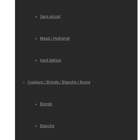
Sans alcool
Mead / Hydromel
Hard Seltzer
Couleurs / Blonde / Blanche / Brune
Blonde
Blanche