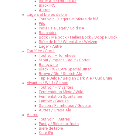
Bitter Ale / Extra Bitter
Black IPA
Autres
Lagers et bières de blé
Tout voir – Lagers et bières de blé
Pils
India Pale Lager / Cold IPA
Rauchbier
Bock / Maibock / Helles Bock / Doppel Bock
Bière de blé / Wheat Ale / Weizen
Lager / Autre
Torréfiée / Stout
Tout voir – Torréfiées
Stout / Imperial Stout / Porter
Barleywine
Black IPA / Extra Special Bitter
Brown / Old / Scotch Ale
Triple Belge / Belgian Dark Ale / Oud Bruin
Vivantes / Wild / Saison
Tout voir – Vivantes
Fermentation Mixte / Wild
Fermentation Spontanée
Lambic / Gueuze
Saison / Farmhouse / Grisette
Autres / Grape Ale
Autres
Tout voir – Autres
Pastry / Bière aux fruits
Bière de table
Sour IPA