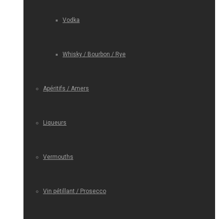
Vodka
Whisky / Bourbon / Rye
Apéritifs / Amers
Liqueurs
Vermouths
Vin pétillant / Prosecco