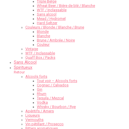
Triple Belge
Wheat Beer / Bière de blé / Blanche
WTF / Inclassable
Sans alcool
Mead / Hydromel
Hard Seltzer
Couleurs / Blonde / Blanche / Brune
Blonde
Blanche
Brune / Ambrée / Noire
Couleur
Vintage
WTF / Inclassable
Quaff Box / Packs
Sans Alcool
Spiritueux
Retour
Alcools forts
Tout voir – Alcools forts
Cognac / Calvados
Gin
Rhum
Tequila / Mezcal
Vodka
Whisky / Bourbon / Rye
Apéritifs / Amers
Liqueurs
Vermouths
Vin pétillant / Prosecco
Bitters aromatiques