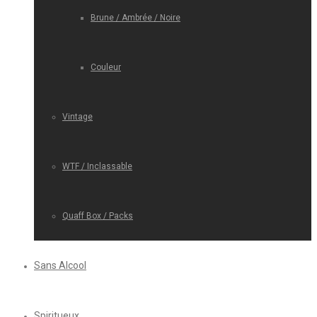
Brune / Ambrée / Noire
Couleur
Vintage
WTF / Inclassable
Quaff Box / Packs
Sans Alcool
Spiritueux