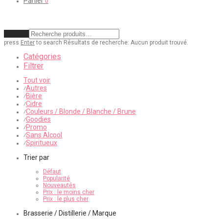
Panier
0
Effacer
press
Enter
to search
Résultats de recherche:
Aucun produit trouvé.
Catégories
Filtrer
Tout voir
Autres
⁄
Bière
⁄
Cidre
⁄
Couleurs / Blonde / Blanche / Brune
⁄
Goodies
⁄
Promo
⁄
Sans Alcool
⁄
Spiritueux
⁄
Trier par
Défaut
Popularité
Nouveautés
Prix : le moins cher
Prix : le plus cher
Brasserie / Distillerie / Marque