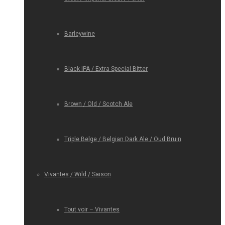
Barleywine
Black IPA / Extra Special Bitter
Brown / Old / Scotch Ale
Triple Belge / Belgian Dark Ale / Oud Bruin
Vivantes / Wild / Saison
Tout voir – Vivantes