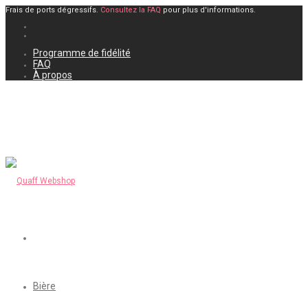
Frais de ports dégressifs.
Consultez la FAQ
pour plus d'informations.
Programme de fidélité
FAQ
À propos
Bière