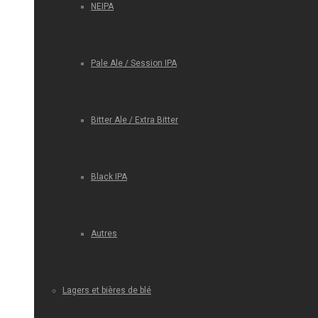
NEIPA
Pale Ale / Session IPA
Bitter Ale / Extra Bitter
Black IPA
Autres
Lagers et bières de blé