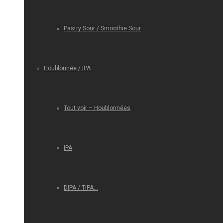
Pastry Sour / Smoothie Sour
Houblonnée / IPA
Tout voir – Houblonnées
IPA
DIPA / TIPA…