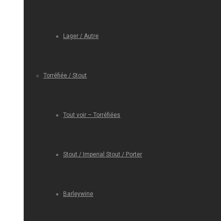
Lager / Autre
Torréfiée / Stout
Tout voir – Torréfiées
Stout / Imperial Stout / Porter
Barleywine