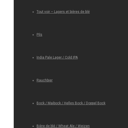
Tout voir – Lagers et bières de blé
Pils
India Pale Lager / Cold IPA
Rauchbier
Bock / Maibock / Helles Bock / Doppel Bock
Bière de blé / Wheat Ale / Weizen