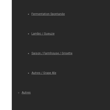
Fermentation Spontanée
Lambic / Gueuze
Saison / Farmhouse / Grisette
Autres / Grape Ale
Autres