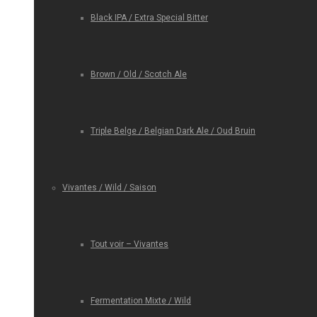
Black IPA / Extra Special Bitter
Brown / Old / Scotch Ale
Triple Belge / Belgian Dark Ale / Oud Bruin
Vivantes / Wild / Saison
Tout voir – Vivantes
Fermentation Mixte / Wild