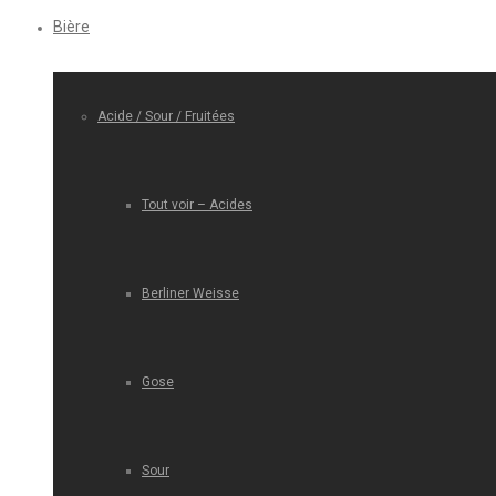
Bière
Acide / Sour / Fruitées
Tout voir – Acides
Berliner Weisse
Gose
Sour