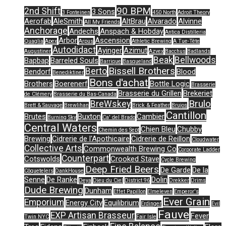
90 BPM
2nd Shift
3 Sons
3 Fonteinen
450 North
Adroit Theory
Aerofab
AleSmith
AltBrau
Alvarado
Alvinne
All My Friends
Anchorage
Andechs
Anspach & Hobday
Antica Distilleria
Arbor
Ascension
Quaglia
Apex
Arpus
Athletic Brewing
A Tue-Tête
Autodidact
Ayinger
Azimut
Augustiner
Azvex
Bacchus
Badlands
Beak
Bellwoods
Bapbap
Barreled Souls
Barrique
Basqueland
Bissell Brothers
Berto
Bendorf
Blood
Benediktiner
Bons d'achat
Brothers
Boerenerf
Bottle Logic
Brasserie
Brasserie du Grillen
Brekeriet
de Clémery
Brasserie du Bas-Canada
Brulo
BreWskey
Brett & Sauvage
Brewlihan
Brick & Feather
Brujos
Cantillon
Brutes
Buxton
Cambier
Burning Sky
Ca' del Brado
Central Waters
Chien Bleu
Chubby
Chemin des Sept
Brewing
Cidrerie de l'Apothicaire
Cidrerie de Reillon
Cloudwater
Collective Arts
Commonwealth Brewing Co
Corporate Ladder
Counterpart
Cotswolds
Crooked Stave
Cycle Brewing
Deep Fried Beers
De Garde
De la
Côquetelers
DankHouse
Senne
De Ranke
Dolin
Deya
Dieu du Ciel
District 96
Drekker
Drims
Dude Brewing
Dunham
Effet Papillon
Elmeleven
Emperor's
Ever Grain
Emporium
Energy City
Equilibrium
Erdinger
Evil
Fauve
EXP Artisan Brasseur
Fever
Twin NYC
Fair Isle