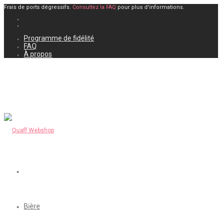
Frais de ports dégressifs.
Consultez la FAQ
pour plus d'informations.
Programme de fidélité
FAQ
À propos
Bière