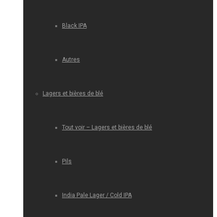
Black IPA
Autres
Lagers et bières de blé
Tout voir – Lagers et bières de blé
Pils
India Pale Lager / Cold IPA