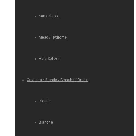
Sans alcool
Mead / Hydromel
Hard Seltzer
Couleurs / Blonde / Blanche / Brune
Blonde
Blanche