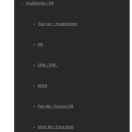
Houblonnée / IPA
Tout voir – Houblonnées
IPA
DIPA / TIPA…
NEIPA
Pale Ale / Session IPA
Bitter Ale / Extra Bitter