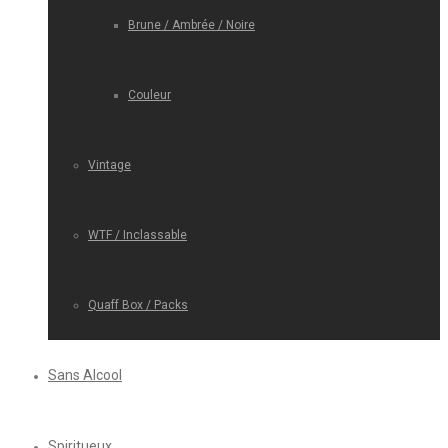
Brune / Ambrée / Noire
Couleur
Vintage
WTF / Inclassable
Quaff Box / Packs
Sans Alcool
Spiritueux