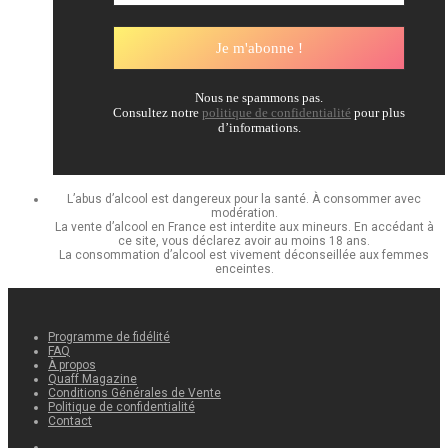
Nous ne spammons pas.
Consultez notre
politique de confidentialité
pour plus
d’informations.
L’abus d’alcool est dangereux pour la santé. À consommer avec
modération.
La vente d’alcool en France est interdite aux mineurs. En accédant à
ce site, vous déclarez avoir au moins 18 ans.
La consommation d’alcool est vivement déconseillée aux femmes
enceintes.
Programme de fidélité
FAQ
À propos
Quaff Magazine
Conditions Générales de Vente
Politique de confidentialité
Contact