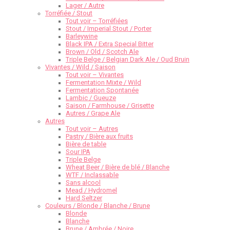
Lager / Autre
Torréfiée / Stout
Tout voir – Torréfiées
Stout / Imperial Stout / Porter
Barleywine
Black IPA / Extra Special Bitter
Brown / Old / Scotch Ale
Triple Belge / Belgian Dark Ale / Oud Bruin
Vivantes / Wild / Saison
Tout voir – Vivantes
Fermentation Mixte / Wild
Fermentation Spontanée
Lambic / Gueuze
Saison / Farmhouse / Grisette
Autres / Grape Ale
Autres
Tout voir – Autres
Pastry / Bière aux fruits
Bière de table
Sour IPA
Triple Belge
Wheat Beer / Bière de blé / Blanche
WTF / Inclassable
Sans alcool
Mead / Hydromel
Hard Seltzer
Couleurs / Blonde / Blanche / Brune
Blonde
Blanche
Brune / Ambrée / Noire