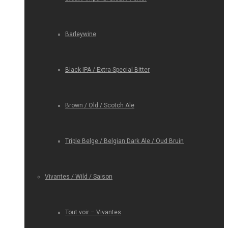
Barleywine
Black IPA / Extra Special Bitter
Brown / Old / Scotch Ale
Triple Belge / Belgian Dark Ale / Oud Bruin
Vivantes / Wild / Saison
Tout voir – Vivantes