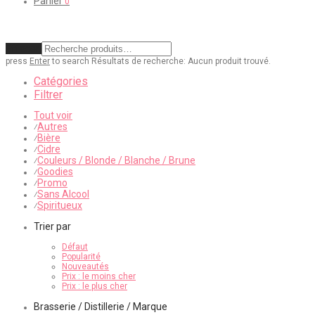
Panier
0
Effacer
press
Enter
to search
Résultats de recherche:
Aucun produit trouvé.
Catégories
Filtrer
Tout voir
Autres
⁄
Bière
⁄
Cidre
⁄
Couleurs / Blonde / Blanche / Brune
⁄
Goodies
⁄
Promo
⁄
Sans Alcool
⁄
Spiritueux
⁄
Trier par
Défaut
Popularité
Nouveautés
Prix : le moins cher
Prix : le plus cher
Brasserie / Distillerie / Marque