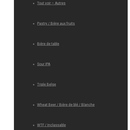
Tout voir – Autres
Pastry / Bière aux fruits
Bière de table
Sour IPA
Triple Belge
Wheat Beer / Bière de blé / Blanche
WTF / Inclassable