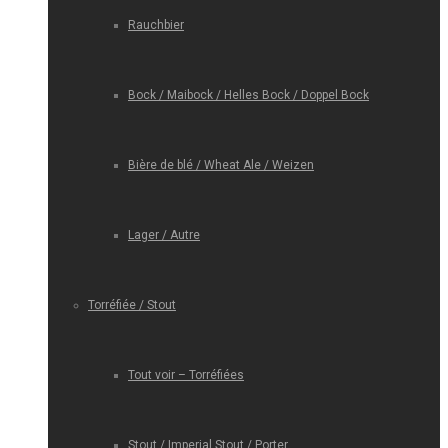
Rauchbier
Bock / Maibock / Helles Bock / Doppel Bock
Bière de blé / Wheat Ale / Weizen
Lager / Autre
Torréfiée / Stout
Tout voir – Torréfiées
Stout / Imperial Stout / Porter