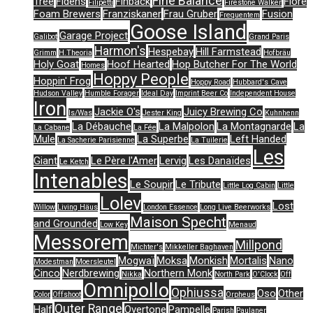
Fine Balance
Tree
Fidens
Finback
Flore
Filipetti
Firestone Walker
Foam Brewers
Franziskaner
Frau Gruber
Fusion
Frequentem
Goose Island
Garage Project
Galibot
Grand Paris
Harmon's
Hespebay
Hill Farmstead
Grimm
H.Theoria
Hofbräu
Holy Goat
Hoof Hearted
Hop Butcher For The World
Homes
Hoppy People
Hoppin' Frog
Hoppy Road
Hubbard's Cave
Hudson Valley
Humble Forager
Ideal Day
Imprint Beer Co
Independent House
Iron
Jackie O's
Juicy Brewing Co
Is/Was
Jester King
Kuhnhenn
La Débauche
La Malpolon
La Montagnarde
La
La Cabane
La Fée
Mule
La Superbe
Left Handed
La Sacherie Parisienne
La Tuilerie
Les
Giant
Le Père l'Amer
Lervig
Les Danaïdes
Le Ketch
Intenables
Le Soupir
Le Tribute
Little Log Cabin
Little
Lolev
Lost
Willow
Living Häus
London Essence
Long Live Beerworks
Maison Specht
and Grounded
Low Key
Menaud
Messorem
Millpond
Michter's
Mikkeller Baghaven
Mogwaï
Moksa
Monkish
Mortalis
Nano
Modestman
Moersleutel
Cinco
Nerdbrewing
Northern Monk
Nikka
North Park
O'Clock
Off
Omnipollo
Ophiussa
Oso
Other
Color
Offshoot
Orpheus
Outer Range
Half
Overtone
Pampelle
Parish
Paulaner