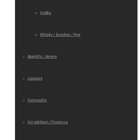
Vodka
Whisky / Bourbon / Rye
Apéritifs / Amers
Liqueurs
Vermouths
Vin pétillant / Prosecco