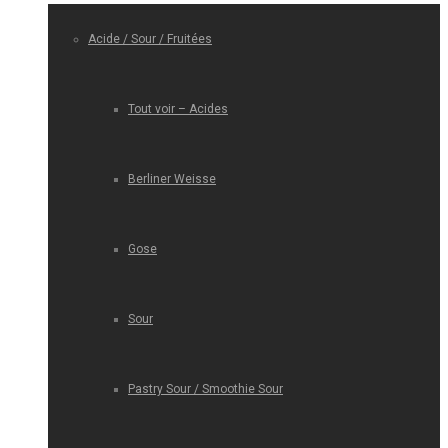
Acide / Sour / Fruitées
Tout voir – Acides
Berliner Weisse
Gose
Sour
Pastry Sour / Smoothie Sour