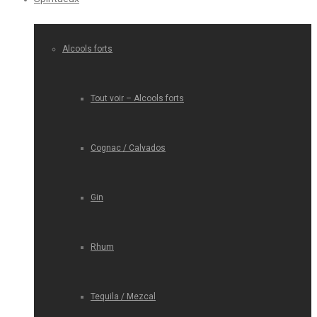
Alcools forts
Tout voir – Alcools forts
Cognac / Calvados
Gin
Rhum
Tequila / Mezcal