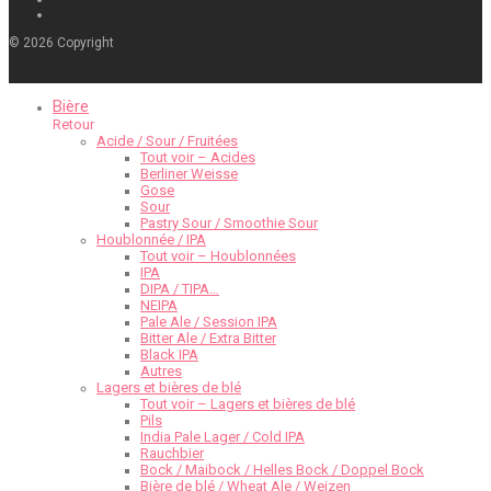
©
2026
Copyright
Bière
Retour
Acide / Sour / Fruitées
Tout voir – Acides
Berliner Weisse
Gose
Sour
Pastry Sour / Smoothie Sour
Houblonnée / IPA
Tout voir – Houblonnées
IPA
DIPA / TIPA…
NEIPA
Pale Ale / Session IPA
Bitter Ale / Extra Bitter
Black IPA
Autres
Lagers et bières de blé
Tout voir – Lagers et bières de blé
Pils
India Pale Lager / Cold IPA
Rauchbier
Bock / Maibock / Helles Bock / Doppel Bock
Bière de blé / Wheat Ale / Weizen