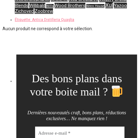
Xul
Blends
Willibald
Wood Brothers
Yazoo
Wills
Wren House
Zichovec
Zoobrew
Étiquette:
Antica Distilleria Quaglia
Aucun produit ne correspond à votre sélection.
Des bons plans dans
votre boite mail ?
Dernières nouveautés craft, bons plans, réductions
exclusives… Ne manquez rien !