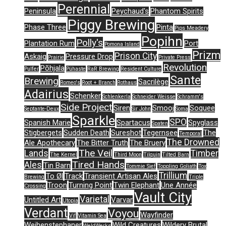
Perennial
Peninsula
Peychaud's
Phantom Spirits
Piggy Brewing
Phase Three
Pinta
Pips Meadery
Popihn
Polly's
Plantation Rum
Port
Pomona Island
Prizm
Prison City
Askaig
Pressure Drop
Prairie
Private Press
Revolution
Põhjala
Pulfer
Pühaste
RaR Brewing
Resident Culture
Sante
Brewing
Sacrilège
Romeo's
Root + Branch
Rothaus
Adairius
Schenker
Schlenkerla
Schneider Weisse
Schramm's
Side Project
Siren
Smooj
Soquee
Septante-Deux
Sir John
Soma
Sparkle
SPO
Spanish Marie
Spartacus
Spyglass
Spaten
Stigbergets
Sudden Death
Sureshot
Tegernsee
The
Temporal
The Drowned
Ale Apothecary
The Bitter Truth
The Bruery
The Veil
Lands
Timber
The Kernel
Third Moon
Tilquin
Tilted Barn
Tired Hands
Ales
Tin Barn
Tommie Sjef
Toppling Goliath
Tox
Trillium
To Øl
Track
Transient Artisan Ales
Brewing
Triple
Troon
Turning Point
Twin Elephant
Une Année
Crossing
Vault City
Varietal
Untitled Art
Varvar
Utopia
Verdant
Voyou
Wayfinder
Vif
Vitamin Sea
Weihenstephaner
Wild Creatures
Wildery Brutal
WeldWerks