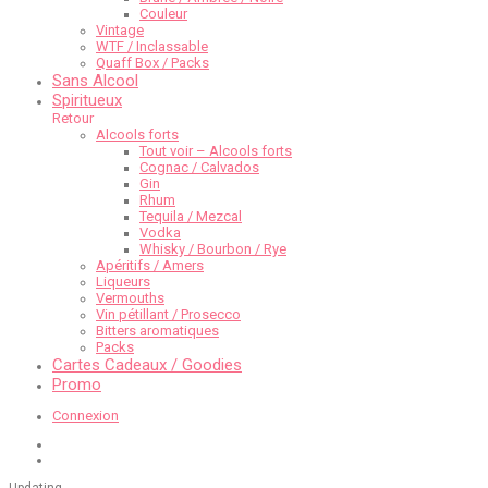
Couleur
Vintage
WTF / Inclassable
Quaff Box / Packs
Sans Alcool
Spiritueux
Retour
Alcools forts
Tout voir – Alcools forts
Cognac / Calvados
Gin
Rhum
Tequila / Mezcal
Vodka
Whisky / Bourbon / Rye
Apéritifs / Amers
Liqueurs
Vermouths
Vin pétillant / Prosecco
Bitters aromatiques
Packs
Cartes Cadeaux / Goodies
Promo
Connexion