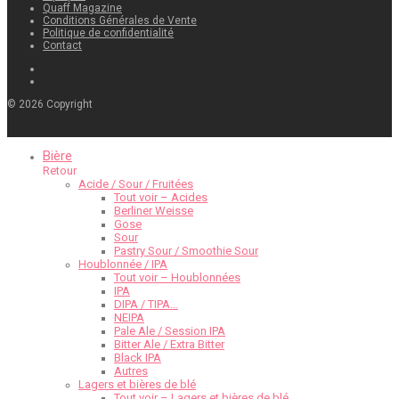
Quaff Magazine
Conditions Générales de Vente
Politique de confidentialité
Contact
©
2026
Copyright
Bière
Retour
Acide / Sour / Fruitées
Tout voir – Acides
Berliner Weisse
Gose
Sour
Pastry Sour / Smoothie Sour
Houblonnée / IPA
Tout voir – Houblonnées
IPA
DIPA / TIPA…
NEIPA
Pale Ale / Session IPA
Bitter Ale / Extra Bitter
Black IPA
Autres
Lagers et bières de blé
Tout voir – Lagers et bières de blé