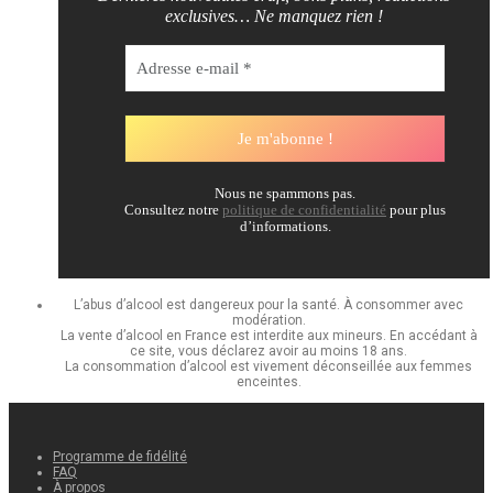
exclusives… Ne manquez rien !
Nous ne spammons pas.
Consultez notre
politique de confidentialité
pour plus
d’informations.
L’abus d’alcool est dangereux pour la santé. À consommer avec
modération.
La vente d’alcool en France est interdite aux mineurs. En accédant à
ce site, vous déclarez avoir au moins 18 ans.
La consommation d’alcool est vivement déconseillée aux femmes
enceintes.
Programme de fidélité
FAQ
À propos