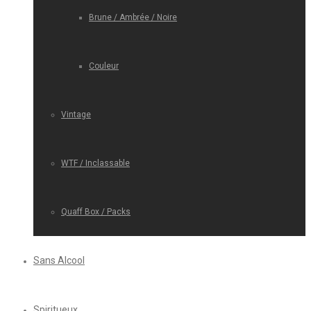
Brune / Ambrée / Noire
Couleur
Vintage
WTF / Inclassable
Quaff Box / Packs
Sans Alcool
Spiritueux