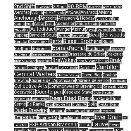
90 BPM
2nd Shift
3 Sons
3 Fonteinen
450 North
Adroit Theory
Aerofab
AltBrau
Alvarado
Alvinne
AleSmith
All My Friends
Anchorage
Andechs
Anspach & Hobday
Antica Distilleria
Arbor
Ascension
Quaglia
Apex
Arpus
Athletic Brewing
A Tue-Tête
Autodidact
Ayinger
Azimut
Augustiner
Azvex
Bacchus
Badlands
Beak
Bellwoods
Bapbap
Barreled Souls
Barrique
Basqueland
Bissell Brothers
Berto
Bendorf
Blood
Benediktiner
Bons d'achat
Brothers
Boerenerf
Bottle Logic
Brasserie
Brasserie du Grillen
Brekeriet
de Clémery
Brasserie du Bas-Canada
Brulo
BreWskey
Brett & Sauvage
Brewlihan
Brick & Feather
Brujos
Cantillon
Brutes
Buxton
Cambier
Burning Sky
Ca' del Brado
Central Waters
Chien Bleu
Chubby
Chemin des Sept
Brewing
Cidrerie de l'Apothicaire
Cidrerie de Reillon
Cloudwater
Collective Arts
Commonwealth Brewing Co
Corporate Ladder
Counterpart
Cotswolds
Crooked Stave
Cycle Brewing
Deep Fried Beers
De Garde
De la
Côquetelers
DankHouse
Senne
De Ranke
Dolin
Deya
Dieu du Ciel
District 96
Drekker
Drims
Dude Brewing
Dunham
Effet Papillon
Elmeleven
Emperor's
Ever Grain
Emporium
Energy City
Equilibrium
Erdinger
Evil
Fauve
EXP Artisan Brasseur
Fever
Twin NYC
Fair Isle
Tree
Fidens
Finback
Fine Balance
Flore
Filipetti
Firestone Walker