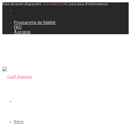
Frais de ports dégressifs.
Consultez la FAQ
pour plus d'informations.
Programme de fidélité
FAQ
À propos
Bière