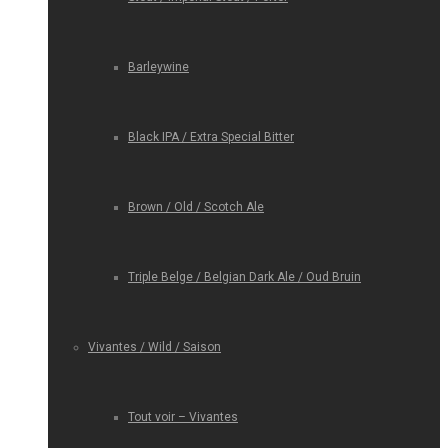
Barleywine
Black IPA / Extra Special Bitter
Brown / Old / Scotch Ale
Triple Belge / Belgian Dark Ale / Oud Bruin
Vivantes / Wild / Saison
Tout voir – Vivantes