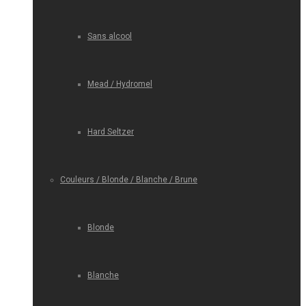
Sans alcool
Mead / Hydromel
Hard Seltzer
Couleurs / Blonde / Blanche / Brune
Blonde
Blanche