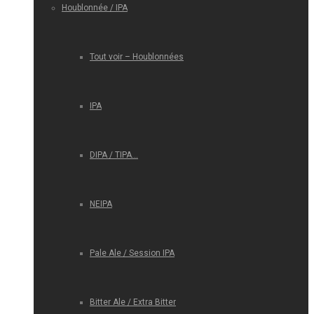
Houblonnée / IPA
Tout voir – Houblonnées
IPA
DIPA / TIPA…
NEIPA
Pale Ale / Session IPA
Bitter Ale / Extra Bitter