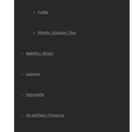
Vodka
Whisky / Bourbon / Rye
Apéritifs / Amers
Liqueurs
Vermouths
Vin pétillant / Prosecco