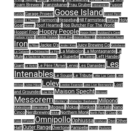
Foam Brewers
Franziskaner
Frau Gruber
Fusion
Frequentem
Goose Island
Garage Project
Galibot
Grand Paris
Harmon's
Hespebay
Hill Farmstead
Holy
Grimm
H.Theoria
Hofbräu
Goat
Hoof Hearted
Hop Butcher For The World
Homes
Hoppy People
Hoppin' Frog
Hoppy Road
Hubbard's Cave
Hudson Valley
Humble Forager
Ideal Day
Imprint Beer Co
Independent House
Iron
Jackie O's
Juicy Brewing Co
Is/Was
Jester King
Kuhnhenn
La Malpolon
La Montagnarde
La
La Cabane
La Débauche
La Fée
Mule
La Superbe
Left Handed
La Sacherie Parisienne
La Tuilerie
Les
Giant
Le Père l'Amer
Lervig
Les Danaïdes
Le Ketch
Intenables
Le Soupir
Le Tribute
Little Log Cabin
Little
Lolev
Lost
Willow
Living Häus
London Essence
Long Live Beerworks
Maison Specht
and Grounded
Low Key
Menaud
Messorem
Millpond
Michter's
Mikkeller Baghaven
Mogwaï
Moksa
Monkish
Mortalis
Nano
Modestman
Moersleutel
Cinco
Nerdbrewing
Northern Monk
Nikka
North Park
O'Clock
Off
Omnipollo
Ophiussa
Oso
Other
Color
Offshoot
Orpheus
Outer Range
Half
Overtone
Pampelle
Parish
Paulaner