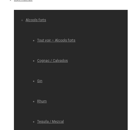
Alcools forts
Tout voir – Alcools forts
Cognac / Calvados
Gin
Rhum
Tequila / Mezcal