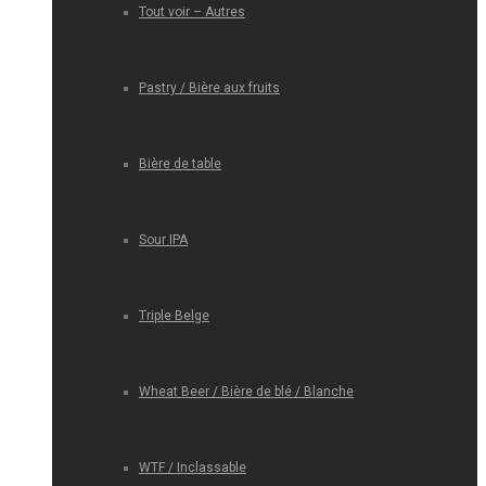
Tout voir – Autres
Pastry / Bière aux fruits
Bière de table
Sour IPA
Triple Belge
Wheat Beer / Bière de blé / Blanche
WTF / Inclassable