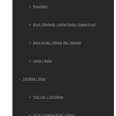
Rauchbier
Bock / Maibock / Helles Bock / Doppel Bock
Bière de blé / Wheat Ale / Weizen
Lager / Autre
Torréfiée / Stout
Tout voir – Torréfiées
Stout / Imperial Stout / Porter