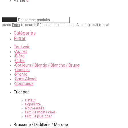
Panier
0
Effacer
press
Enter
to search
Résultats de recherche:
Aucun produit trouvé.
Catégories
Filtrer
Tout voir
Autres
⁄
Bière
⁄
Cidre
⁄
Couleurs / Blonde / Blanche / Brune
⁄
Goodies
⁄
Promo
⁄
Sans Alcool
⁄
Spiritueux
⁄
Trier par
Défaut
Popularité
Nouveautés
Prix : le moins cher
Prix : le plus cher
Brasserie / Distillerie / Marque