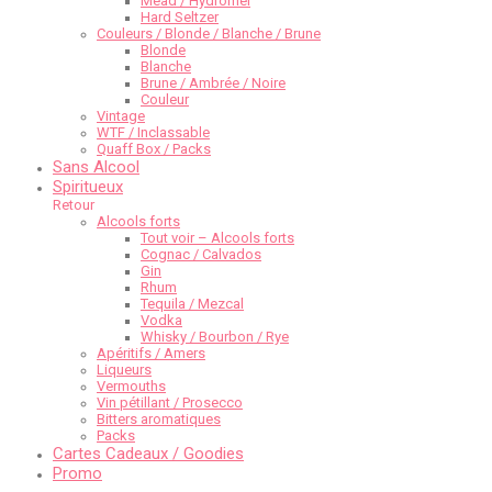
Mead / Hydromel
Hard Seltzer
Couleurs / Blonde / Blanche / Brune
Blonde
Blanche
Brune / Ambrée / Noire
Couleur
Vintage
WTF / Inclassable
Quaff Box / Packs
Sans Alcool
Spiritueux
Retour
Alcools forts
Tout voir – Alcools forts
Cognac / Calvados
Gin
Rhum
Tequila / Mezcal
Vodka
Whisky / Bourbon / Rye
Apéritifs / Amers
Liqueurs
Vermouths
Vin pétillant / Prosecco
Bitters aromatiques
Packs
Cartes Cadeaux / Goodies
Promo