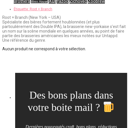
Xul
Brothers
Yazoo
Zichovec
Zoobrew
Wren House
Étiquette:
Root + Branch
Root + Branch (New York – USA)
Spécialiste des bières fortement houblonnées (et plus
particulièrement des Double IPA), la brasserie new-yorkaise s’est fait
un nom sur la scène mondiale en quelques années, au point de faire
partie des brasseries américaines les mieux notées sur Untappd.
Une référence du genre.
Aucun produit ne correspond à votre sélection.
Des bons plans dans
votre boite mail ?
Dernières nouveautés craft, bons plans, réductions