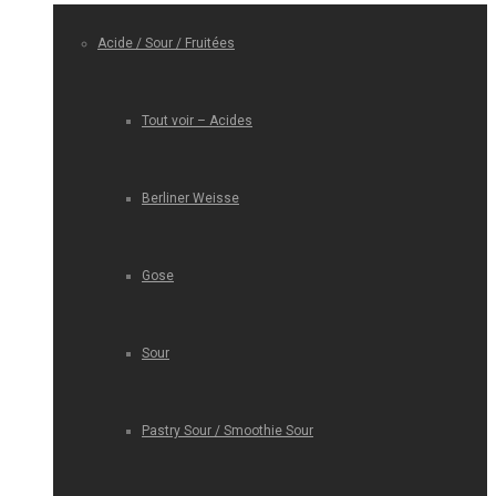
Acide / Sour / Fruitées
Tout voir – Acides
Berliner Weisse
Gose
Sour
Pastry Sour / Smoothie Sour