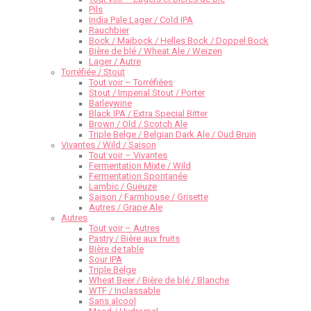
Pils
India Pale Lager / Cold IPA
Rauchbier
Bock / Maibock / Helles Bock / Doppel Bock
Bière de blé / Wheat Ale / Weizen
Lager / Autre
Torréfiée / Stout
Tout voir – Torréfiées
Stout / Imperial Stout / Porter
Barleywine
Black IPA / Extra Special Bitter
Brown / Old / Scotch Ale
Triple Belge / Belgian Dark Ale / Oud Bruin
Vivantes / Wild / Saison
Tout voir – Vivantes
Fermentation Mixte / Wild
Fermentation Spontanée
Lambic / Gueuze
Saison / Farmhouse / Grisette
Autres / Grape Ale
Autres
Tout voir – Autres
Pastry / Bière aux fruits
Bière de table
Sour IPA
Triple Belge
Wheat Beer / Bière de blé / Blanche
WTF / Inclassable
Sans alcool