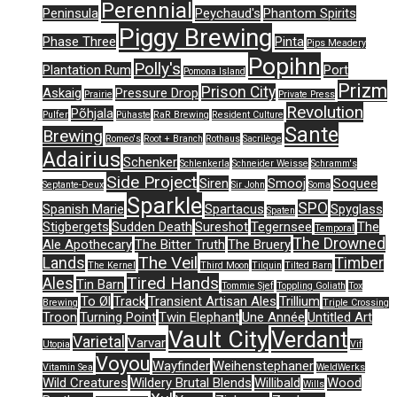
Perennial
Peninsula
Peychaud's
Phantom Spirits
Piggy Brewing
Phase Three
Pinta
Pips Meadery
Popihn
Polly's
Plantation Rum
Port
Pomona Island
Prizm
Prison City
Askaig
Pressure Drop
Prairie
Private Press
Revolution
Põhjala
Pulfer
Pühaste
RaR Brewing
Resident Culture
Sante
Brewing
Romeo's
Root + Branch
Rothaus
Sacrilège
Adairius
Schenker
Schlenkerla
Schneider Weisse
Schramm's
Side Project
Siren
Smooj
Soquee
Septante-Deux
Sir John
Soma
Sparkle
SPO
Spanish Marie
Spartacus
Spyglass
Spaten
Stigbergets
Sudden Death
Sureshot
Tegernsee
The
Temporal
The Drowned
Ale Apothecary
The Bitter Truth
The Bruery
The Veil
Lands
Timber
The Kernel
Third Moon
Tilquin
Tilted Barn
Tired Hands
Ales
Tin Barn
Tommie Sjef
Toppling Goliath
Tox
To Øl
Track
Transient Artisan Ales
Trillium
Brewing
Triple Crossing
Troon
Turning Point
Twin Elephant
Une Année
Untitled Art
Vault City
Verdant
Varietal
Varvar
Utopia
Vif
Voyou
Wayfinder
Weihenstephaner
Vitamin Sea
WeldWerks
Wild Creatures
Wildery Brutal Blends
Willibald
Wood
Wills