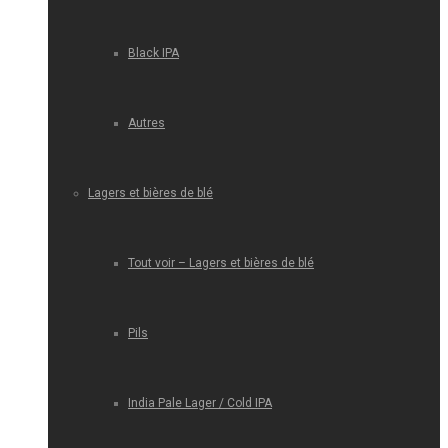
Black IPA
Autres
Lagers et bières de blé
Tout voir – Lagers et bières de blé
Pils
India Pale Lager / Cold IPA