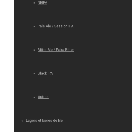
NEIPA
Pale Ale / Session IPA
Bitter Ale / Extra Bitter
Black IPA
Autres
Lagers et bières de blé