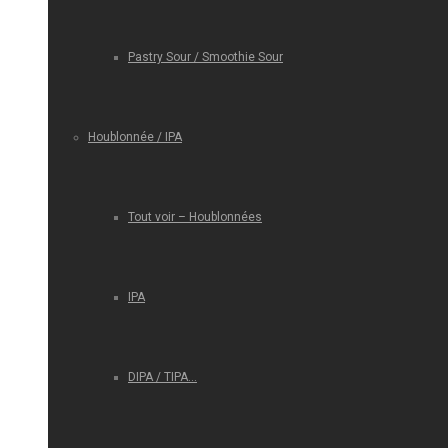
Pastry Sour / Smoothie Sour
Houblonnée / IPA
Tout voir – Houblonnées
IPA
DIPA / TIPA…