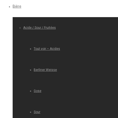
Bière
Acide / Sour / Fruitées
Tout voir – Acides
Berliner Weisse
Gose
Sour