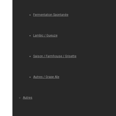
Fermentation Spontanée
Lambic / Gueuze
Saison / Farmhouse / Grisette
Autres / Grape Ale
Autres