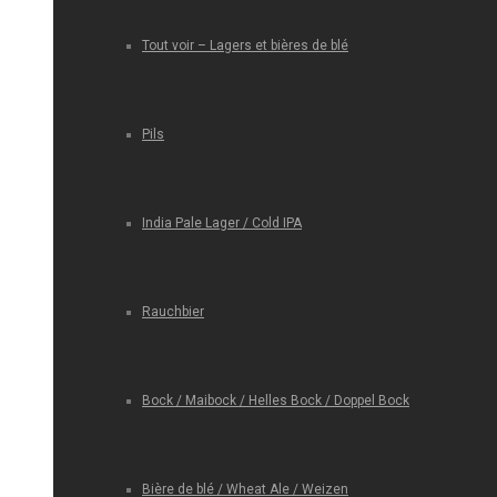
Tout voir – Lagers et bières de blé
Pils
India Pale Lager / Cold IPA
Rauchbier
Bock / Maibock / Helles Bock / Doppel Bock
Bière de blé / Wheat Ale / Weizen