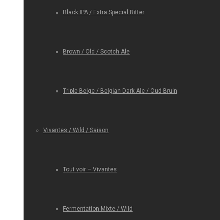
Black IPA / Extra Special Bitter
Brown / Old / Scotch Ale
Triple Belge / Belgian Dark Ale / Oud Bruin
Vivantes / Wild / Saison
Tout voir – Vivantes
Fermentation Mixte / Wild