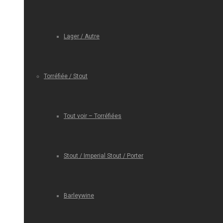
Lager / Autre
Torréfiée / Stout
Tout voir – Torréfiées
Stout / Imperial Stout / Porter
Barleywine