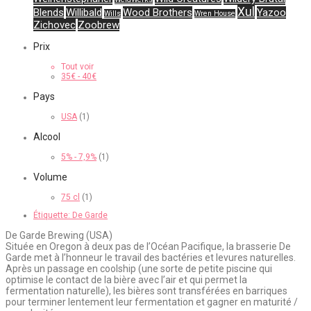
Xul
Blends
Willibald
Wood Brothers
Yazoo
Wills
Wren House
Zichovec
Zoobrew
Prix
Tout voir
35
€
-
40
€
Pays
USA
(1)
Alcool
5% - 7,9%
(1)
Volume
75 cl
(1)
Étiquette:
De Garde
De Garde Brewing (USA)
Située en Oregon à deux pas de l’Océan Pacifique, la brasserie De
Garde met à l’honneur le travail des bactéries et levures naturelles.
Après un passage en coolship (une sorte de petite piscine qui
optimise le contact de la bière avec l’air et qui permet la
fermentation naturelle), les bières sont transférées en barriques
pour terminer lentement leur fermentation et gagner en maturité /