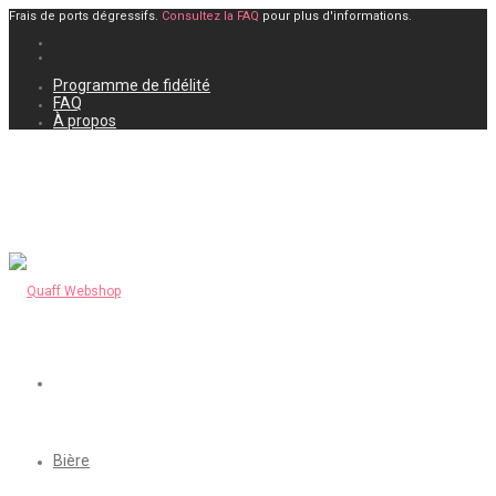
Frais de ports dégressifs.
Consultez la FAQ
pour plus d'informations.
Programme de fidélité
FAQ
À propos
Bière