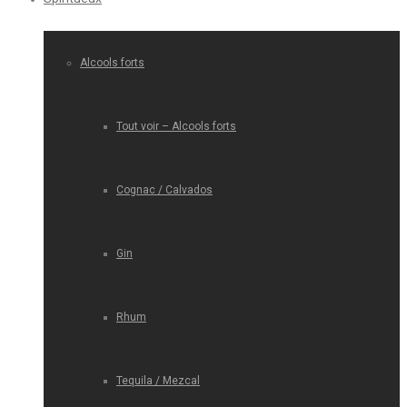
Alcools forts
Tout voir – Alcools forts
Cognac / Calvados
Gin
Rhum
Tequila / Mezcal