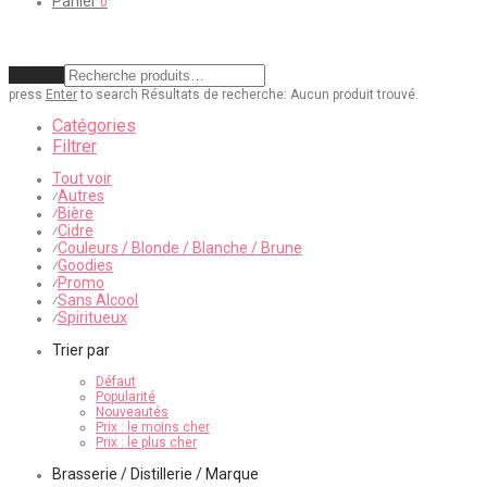
Panier
0
Effacer
press
Enter
to search
Résultats de recherche:
Aucun produit trouvé.
Catégories
Filtrer
Tout voir
Autres
⁄
Bière
⁄
Cidre
⁄
Couleurs / Blonde / Blanche / Brune
⁄
Goodies
⁄
Promo
⁄
Sans Alcool
⁄
Spiritueux
⁄
Trier par
Défaut
Popularité
Nouveautés
Prix : le moins cher
Prix : le plus cher
Brasserie / Distillerie / Marque