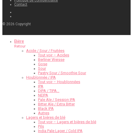
Politique de confidentialité
Contact
©
2026
Copyright
Bière
Retour
Acide / Sour / Fruitées
Tout voir – Acides
Berliner Weisse
Gose
Sour
Pastry Sour / Smoothie Sour
Houblonnée / IPA
Tout voir – Houblonnées
IPA
DIPA / TIPA…
NEIPA
Pale Ale / Session IPA
Bitter Ale / Extra Bitter
Black IPA
Autres
Lagers et bières de blé
Tout voir – Lagers et bières de blé
Pils
India Pale Lager / Cold IPA