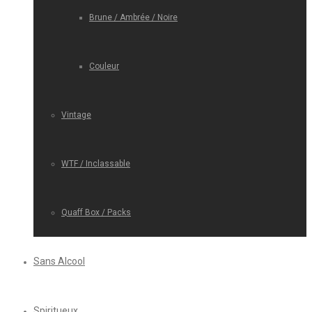
Brune / Ambrée / Noire
Couleur
Vintage
WTF / Inclassable
Quaff Box / Packs
Sans Alcool
Spiritueux