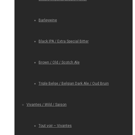
Barleywine
Black IPA / Extra Special Bitter
Brown / Old / Scotch Ale
Triple Belge / Belgian Dark Ale / Oud Bruin
Vivantes / Wild / Saison
Tout voir – Vivantes