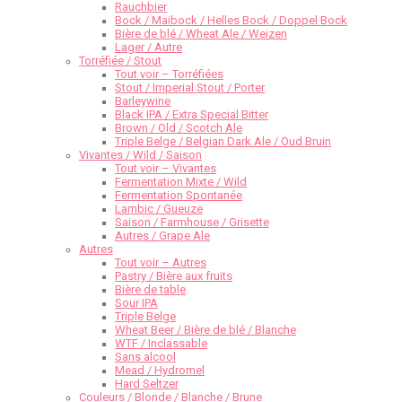
Rauchbier
Bock / Maibock / Helles Bock / Doppel Bock
Bière de blé / Wheat Ale / Weizen
Lager / Autre
Torréfiée / Stout
Tout voir – Torréfiées
Stout / Imperial Stout / Porter
Barleywine
Black IPA / Extra Special Bitter
Brown / Old / Scotch Ale
Triple Belge / Belgian Dark Ale / Oud Bruin
Vivantes / Wild / Saison
Tout voir – Vivantes
Fermentation Mixte / Wild
Fermentation Spontanée
Lambic / Gueuze
Saison / Farmhouse / Grisette
Autres / Grape Ale
Autres
Tout voir – Autres
Pastry / Bière aux fruits
Bière de table
Sour IPA
Triple Belge
Wheat Beer / Bière de blé / Blanche
WTF / Inclassable
Sans alcool
Mead / Hydromel
Hard Seltzer
Couleurs / Blonde / Blanche / Brune