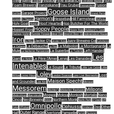
Fine Balance
Tree
Fidens
Finback
Flore
Filipetti
Firestone Walker
Foam Brewers
Franziskaner
Frau Gruber
Fusion
Frequentem
Goose Island
Garage Project
Galibot
Grand Paris
Harmon's
Hespebay
Hill Farmstead
Grimm
H.Theoria
Hofbräu
Holy Goat
Hoof Hearted
Hop Butcher For The World
Homes
Hoppy People
Hoppin' Frog
Hoppy Road
Hubbard's Cave
Hudson Valley
Humble Forager
Ideal Day
Imprint Beer Co
Independent House
Iron
Jackie O's
Juicy Brewing Co
Is/Was
Jester King
Kuhnhenn
La Débauche
La Malpolon
La Montagnarde
La
La Cabane
La Fée
Mule
La Superbe
Left Handed
La Sacherie Parisienne
La Tuilerie
Les
Giant
Le Père l'Amer
Lervig
Les Danaïdes
Le Ketch
Intenables
Le Soupir
Le Tribute
Little Log Cabin
Little
Lolev
Lost
Willow
Living Häus
London Essence
Long Live Beerworks
Maison Specht
and Grounded
Low Key
Menaud
Messorem
Millpond
Michter's
Mikkeller Baghaven
Mogwaï
Moksa
Monkish
Mortalis
Nano
Modestman
Moersleutel
Cinco
Nerdbrewing
Northern Monk
Nikka
North Park
O'Clock
Off
Omnipollo
Ophiussa
Oso
Other
Color
Offshoot
Orpheus
Outer Range
Half
Overtone
Pampelle
Parish
Paulaner