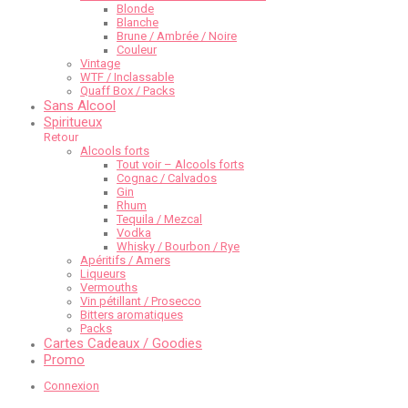
Blonde
Blanche
Brune / Ambrée / Noire
Couleur
Vintage
WTF / Inclassable
Quaff Box / Packs
Sans Alcool
Spiritueux
Retour
Alcools forts
Tout voir – Alcools forts
Cognac / Calvados
Gin
Rhum
Tequila / Mezcal
Vodka
Whisky / Bourbon / Rye
Apéritifs / Amers
Liqueurs
Vermouths
Vin pétillant / Prosecco
Bitters aromatiques
Packs
Cartes Cadeaux / Goodies
Promo
Connexion