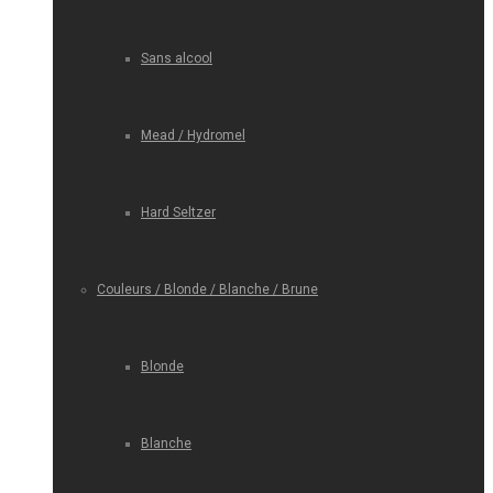
Sans alcool
Mead / Hydromel
Hard Seltzer
Couleurs / Blonde / Blanche / Brune
Blonde
Blanche