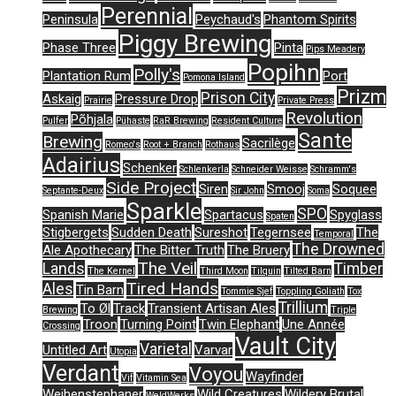
Perennial
Peninsula
Peychaud's
Phantom Spirits
Piggy Brewing
Phase Three
Pinta
Pips Meadery
Popihn
Polly's
Plantation Rum
Port
Pomona Island
Prizm
Prison City
Askaig
Pressure Drop
Prairie
Private Press
Revolution
Põhjala
Pulfer
Pühaste
RaR Brewing
Resident Culture
Sante
Brewing
Sacrilège
Romeo's
Root + Branch
Rothaus
Adairius
Schenker
Schlenkerla
Schneider Weisse
Schramm's
Side Project
Siren
Smooj
Soquee
Septante-Deux
Sir John
Soma
Sparkle
SPO
Spanish Marie
Spartacus
Spyglass
Spaten
Stigbergets
Sudden Death
Sureshot
Tegernsee
The
Temporal
The Drowned
Ale Apothecary
The Bitter Truth
The Bruery
The Veil
Lands
Timber
The Kernel
Third Moon
Tilquin
Tilted Barn
Tired Hands
Ales
Tin Barn
Tommie Sjef
Toppling Goliath
Tox
Trillium
To Øl
Track
Transient Artisan Ales
Brewing
Triple
Troon
Turning Point
Twin Elephant
Une Année
Crossing
Vault City
Varietal
Untitled Art
Varvar
Utopia
Verdant
Voyou
Wayfinder
Vif
Vitamin Sea
Weihenstephaner
Wild Creatures
Wildery Brutal
WeldWerks