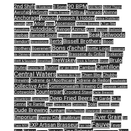
90 BPM
2nd Shift
3 Sons
3 Fonteinen
450 North
Adroit Theory
Aerofab
AleSmith
AltBrau
Alvarado
Alvinne
All My Friends
Anchorage
Andechs
Anspach & Hobday
Antica Distilleria
Arbor
Ascension
Quaglia
Apex
Arpus
Athletic Brewing
A Tue-Tête
Autodidact
Ayinger
Azimut
Augustiner
Azvex
Bacchus
Badlands
Beak
Bellwoods
Bapbap
Barreled Souls
Barrique
Basqueland
Bissell Brothers
Berto
Bendorf
Blood
Benediktiner
Bons d'achat
Brothers
Boerenerf
Bottle Logic
Brasserie
Brasserie du Grillen
Brekeriet
de Clémery
Brasserie du Bas-Canada
Brulo
BreWskey
Brett & Sauvage
Brewlihan
Brick & Feather
Brujos
Cantillon
Brutes
Buxton
Cambier
Burning Sky
Ca' del Brado
Central Waters
Chien Bleu
Chubby
Chemin des Sept
Brewing
Cidrerie de l'Apothicaire
Cidrerie de Reillon
Cloudwater
Collective Arts
Commonwealth Brewing Co
Corporate Ladder
Counterpart
Cotswolds
Crooked Stave
Cycle Brewing
Deep Fried Beers
De Garde
De la
Côquetelers
DankHouse
Senne
De Ranke
Dolin
Deya
Dieu du Ciel
District 96
Drekker
Drims
Dude Brewing
Dunham
Effet Papillon
Elmeleven
Emperor's
Ever Grain
Emporium
Energy City
Equilibrium
Erdinger
Evil
Fauve
EXP Artisan Brasseur
Fever
Twin NYC
Fair Isle