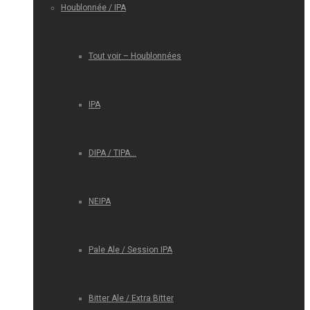
Houblonnée / IPA
Tout voir – Houblonnées
IPA
DIPA / TIPA…
NEIPA
Pale Ale / Session IPA
Bitter Ale / Extra Bitter