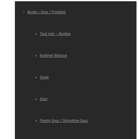
Acide / Sour / Fruitées
Tout voir – Acides
Berliner Weisse
Gose
Sour
Pastry Sour / Smoothie Sour