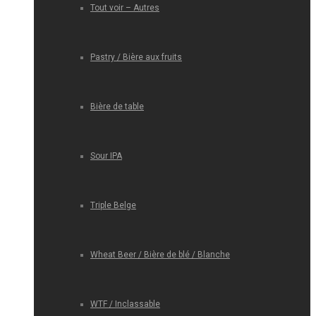
Tout voir – Autres
Pastry / Bière aux fruits
Bière de table
Sour IPA
Triple Belge
Wheat Beer / Bière de blé / Blanche
WTF / Inclassable