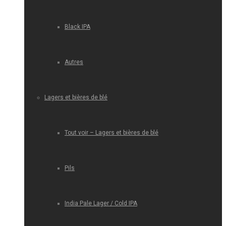
Black IPA
Autres
Lagers et bières de blé
Tout voir – Lagers et bières de blé
Pils
India Pale Lager / Cold IPA