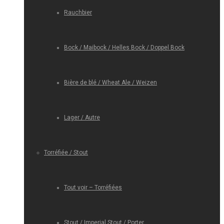
Rauchbier
Bock / Maibock / Helles Bock / Doppel Bock
Bière de blé / Wheat Ale / Weizen
Lager / Autre
Torréfiée / Stout
Tout voir – Torréfiées
Stout / Imperial Stout / Porter