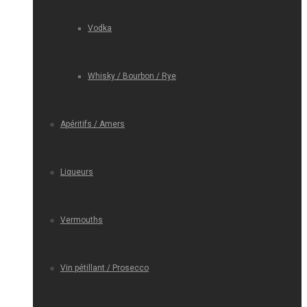
Vodka
Whisky / Bourbon / Rye
Apéritifs / Amers
Liqueurs
Vermouths
Vin pétillant / Prosecco