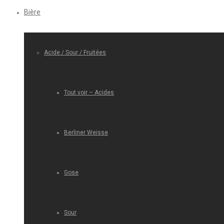
Bière
Acide / Sour / Fruitées
Tout voir – Acides
Berliner Weisse
Gose
Sour