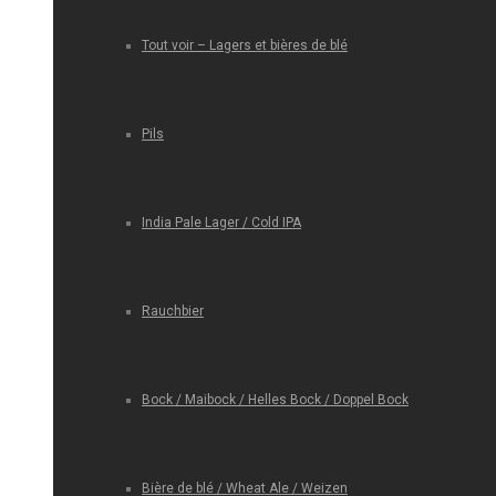
Tout voir – Lagers et bières de blé
Pils
India Pale Lager / Cold IPA
Rauchbier
Bock / Maibock / Helles Bock / Doppel Bock
Bière de blé / Wheat Ale / Weizen