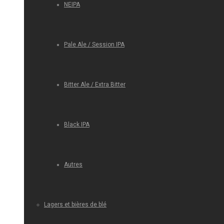
NEIPA
Pale Ale / Session IPA
Bitter Ale / Extra Bitter
Black IPA
Autres
Lagers et bières de blé