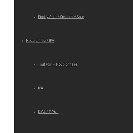
Pastry Sour / Smoothie Sour
Houblonnée / IPA
Tout voir – Houblonnées
IPA
DIPA / TIPA…