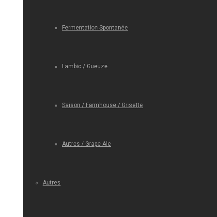
Fermentation Spontanée
Lambic / Gueuze
Saison / Farmhouse / Grisette
Autres / Grape Ale
Autres