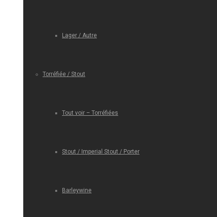
Lager / Autre
Torréfiée / Stout
Tout voir – Torréfiées
Stout / Imperial Stout / Porter
Barleywine