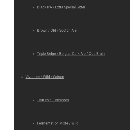
Black IPA / Extra Special Bitter
Brown / Old / Scotch Ale
Triple Belge / Belgian Dark Ale / Oud Bruin
Vivantes / Wild / Saison
Tout voir – Vivantes
Fermentation Mixte / Wild