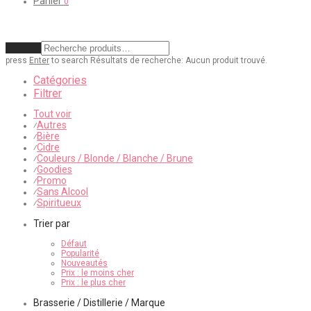
Panier
0
Effacer
press
Enter
to search
Résultats de recherche:
Aucun produit trouvé.
Catégories
Filtrer
Tout voir
Autres
⁄
Bière
⁄
Cidre
⁄
Couleurs / Blonde / Blanche / Brune
⁄
Goodies
⁄
Promo
⁄
Sans Alcool
⁄
Spiritueux
⁄
Trier par
Défaut
Popularité
Nouveautés
Prix : le moins cher
Prix : le plus cher
Brasserie / Distillerie / Marque