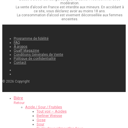
modération.
La vente d’alcool en France est interdite aux mineurs. En accédant à
ce site, vous déclarez avoir au moins 18 ans.
La consommation d’alcool est vivement déconseillée aux femmes
enceintes.
Programme de fidélité
FAQ
À propos
Quaff Magazine
Conditions Générales de Vente
Politique de confidentialité
Contact
©
2026
Copyright
Bière
Retour
Acide / Sour / Fruitées
Tout voir – Acides
Berliner Weisse
Gose
Sour