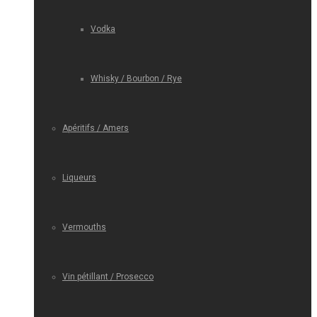
Vodka
Whisky / Bourbon / Rye
Apéritifs / Amers
Liqueurs
Vermouths
Vin pétillant / Prosecco