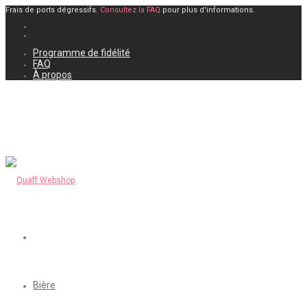
Frais de ports dégressifs.
Consultez la FAQ
pour plus d'informations.
Programme de fidélité
FAQ
À propos
Bière