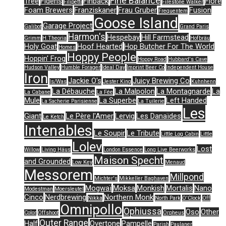
Fine Balance
Tree
Fidens
Finback
Flore
Filipetti
Firestone Walker
Foam Brewers
Franziskaner
Frau Gruber
Fusion
Frequentem
Goose Island
Garage Project
Galibot
Grand Paris
Harmon's
Hespebay
Hill Farmstead
Grimm
H.Theoria
Hofbräu
Holy Goat
Hoof Hearted
Hop Butcher For The World
Homes
Hoppy People
Hoppin' Frog
Hoppy Road
Hubbard's Cave
Hudson Valley
Humble Forager
Ideal Day
Imprint Beer Co
Independent House
Iron
Jackie O's
Juicy Brewing Co
Is/Was
Jester King
Kuhnhenn
La Débauche
La Malpolon
La Montagnarde
La
La Cabane
La Fée
Mule
La Superbe
Left Handed
La Sacherie Parisienne
La Tuilerie
Les
Giant
Le Père l'Amer
Lervig
Les Danaïdes
Le Ketch
Intenables
Le Soupir
Le Tribute
Little Log Cabin
Little
Lolev
Lost
Willow
Living Häus
London Essence
Long Live Beerworks
Maison Specht
and Grounded
Low Key
Menaud
Messorem
Millpond
Michter's
Mikkeller Baghaven
Mogwaï
Moksa
Monkish
Mortalis
Nano
Modestman
Moersleutel
Cinco
Nerdbrewing
Northern Monk
Nikka
North Park
O'Clock
Off
Omnipollo
Ophiussa
Oso
Other
Color
Offshoot
Orpheus
Outer Range
Half
Overtone
Pampelle
Parish
Paulaner