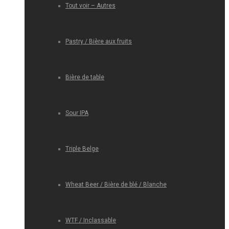
Tout voir – Autres
Pastry / Bière aux fruits
Bière de table
Sour IPA
Triple Belge
Wheat Beer / Bière de blé / Blanche
WTF / Inclassable