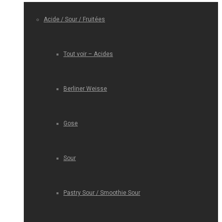
Acide / Sour / Fruitées
Tout voir – Acides
Berliner Weisse
Gose
Sour
Pastry Sour / Smoothie Sour