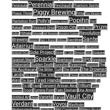
Perennial
Peninsula
Peychaud's
Phantom Spirits
Piggy Brewing
Phase Three
Pinta
Pips Meadery
Popihn
Polly's
Plantation Rum
Port
Pomona Island
Prizm
Prison City
Askaig
Pressure Drop
Prairie
Private Press
Revolution
Põhjala
Pulfer
Pühaste
RaR Brewing
Resident Culture
Sante
Brewing
Sacrilège
Romeo's
Root + Branch
Rothaus
Adairius
Schenker
Schlenkerla
Schneider Weisse
Schramm's
Side Project
Siren
Smooj
Soquee
Septante-Deux
Sir John
Soma
Sparkle
SPO
Spanish Marie
Spartacus
Spyglass
Spaten
Stigbergets
Sudden Death
Sureshot
Tegernsee
The
Temporal
The Drowned
Ale Apothecary
The Bitter Truth
The Bruery
The Veil
Lands
Timber
The Kernel
Third Moon
Tilquin
Tilted Barn
Tired Hands
Ales
Tin Barn
Tommie Sjef
Toppling Goliath
Tox
Trillium
To Øl
Track
Transient Artisan Ales
Brewing
Triple
Troon
Turning Point
Twin Elephant
Une Année
Crossing
Vault City
Varietal
Untitled Art
Varvar
Utopia
Verdant
Voyou
Wayfinder
Vif
Vitamin Sea
Weihenstephaner
Wild Creatures
Wildery Brutal
WeldWerks