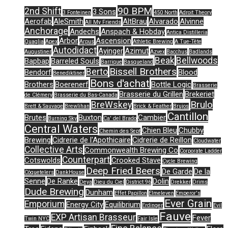
90 BPM
2nd Shift
3 Sons
3 Fonteinen
450 North
Adroit Theory
Aerofab
AleSmith
AltBrau
Alvarado
Alvinne
All My Friends
Anchorage
Andechs
Anspach & Hobday
Antica Distilleria
Arbor
Ascension
Quaglia
Apex
Arpus
Athletic Brewing
A Tue-Tête
Autodidact
Ayinger
Azimut
Augustiner
Azvex
Bacchus
Badlands
Beak
Bellwoods
Bapbap
Barreled Souls
Barrique
Basqueland
Bissell Brothers
Berto
Bendorf
Blood
Benediktiner
Bons d'achat
Brothers
Boerenerf
Bottle Logic
Brasserie
Brasserie du Grillen
Brekeriet
de Clémery
Brasserie du Bas-Canada
Brulo
BreWskey
Brett & Sauvage
Brewlihan
Brick & Feather
Brujos
Cantillon
Brutes
Buxton
Cambier
Burning Sky
Ca' del Brado
Central Waters
Chien Bleu
Chubby
Chemin des Sept
Brewing
Cidrerie de l'Apothicaire
Cidrerie de Reillon
Cloudwater
Collective Arts
Commonwealth Brewing Co
Corporate Ladder
Counterpart
Cotswolds
Crooked Stave
Cycle Brewing
Deep Fried Beers
De Garde
De la
Côquetelers
DankHouse
Senne
De Ranke
Dolin
Deya
Dieu du Ciel
District 96
Drekker
Drims
Dude Brewing
Dunham
Effet Papillon
Elmeleven
Emperor's
Ever Grain
Emporium
Energy City
Equilibrium
Erdinger
Evil
Fauve
EXP Artisan Brasseur
Fever
Twin NYC
Fair Isle