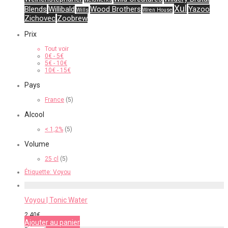
Xul
Blends
Willibald
Wood Brothers
Yazoo
Wills
Wren House
Zichovec
Zoobrew
Prix
Tout voir
0
€
-
5
€
5
€
-
10
€
10
€
-
15
€
Pays
France
(5)
Alcool
< 1,2%
(5)
Volume
25 cl
(5)
Étiquette:
Voyou
Voyou | Tonic Water
2,40
€
Ajouter au panier