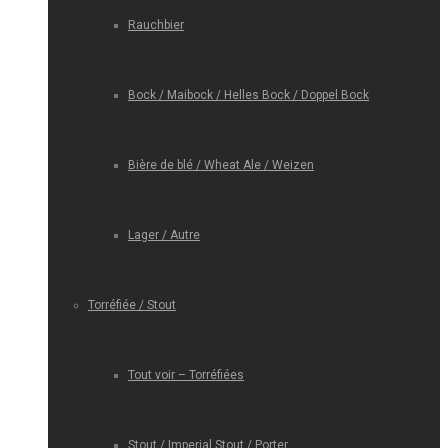
Rauchbier
Bock / Maibock / Helles Bock / Doppel Bock
Bière de blé / Wheat Ale / Weizen
Lager / Autre
Torréfiée / Stout
Tout voir – Torréfiées
Stout / Imperial Stout / Porter