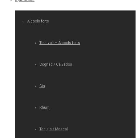
Alcools forts
Tout voir – Alcools forts
Cognac / Calvados
Gin
Rhum
Tequila / Mezcal