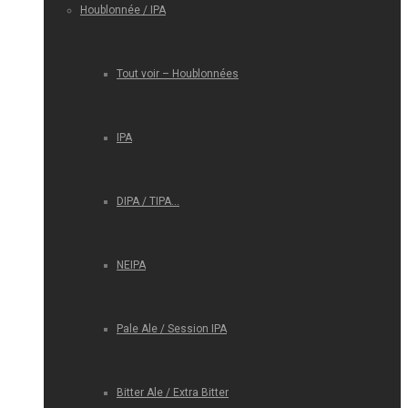
Houblonnée / IPA
Tout voir – Houblonnées
IPA
DIPA / TIPA…
NEIPA
Pale Ale / Session IPA
Bitter Ale / Extra Bitter