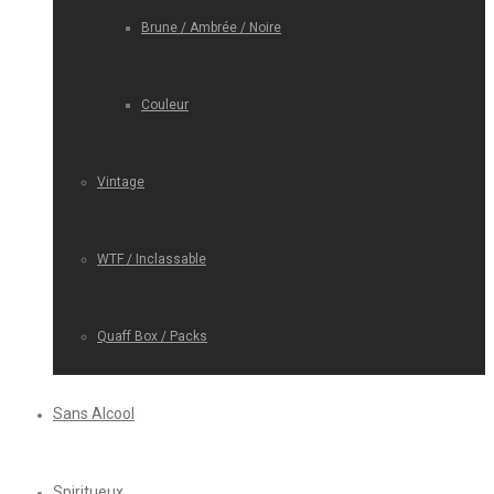
Brune / Ambrée / Noire
Couleur
Vintage
WTF / Inclassable
Quaff Box / Packs
Sans Alcool
Spiritueux