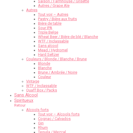
Saison / Farmhouse / Grisette
Autres / Grape Ale
Autres
Tout voir – Autres
Pastry / Bière aux fruits
Bière de table
Sour IPA
Triple Belge
Wheat Beer / Bière de blé / Blanche
WTF / Inclassable
Sans alcool
Mead / Hydromel
Hard Seltzer
Couleurs / Blonde / Blanche / Brune
Blonde
Blanche
Brune / Ambrée / Noire
Couleur
Vintage
WTF / Inclassable
Quaff Box / Packs
Sans Alcool
Spiritueux
Retour
Alcools forts
Tout voir – Alcools forts
Cognac / Calvados
Gin
Rhum
Tequila / Mezcal