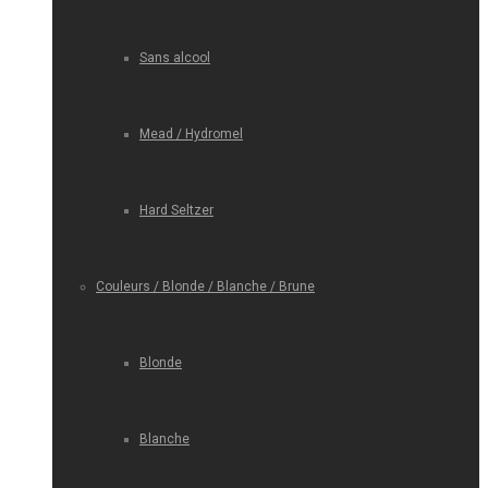
Sans alcool
Mead / Hydromel
Hard Seltzer
Couleurs / Blonde / Blanche / Brune
Blonde
Blanche