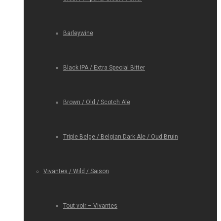
Barleywine
Black IPA / Extra Special Bitter
Brown / Old / Scotch Ale
Triple Belge / Belgian Dark Ale / Oud Bruin
Vivantes / Wild / Saison
Tout voir – Vivantes