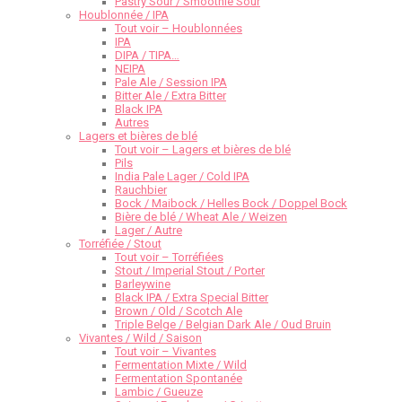
Pastry Sour / Smoothie Sour
Houblonnée / IPA
Tout voir – Houblonnées
IPA
DIPA / TIPA…
NEIPA
Pale Ale / Session IPA
Bitter Ale / Extra Bitter
Black IPA
Autres
Lagers et bières de blé
Tout voir – Lagers et bières de blé
Pils
India Pale Lager / Cold IPA
Rauchbier
Bock / Maibock / Helles Bock / Doppel Bock
Bière de blé / Wheat Ale / Weizen
Lager / Autre
Torréfiée / Stout
Tout voir – Torréfiées
Stout / Imperial Stout / Porter
Barleywine
Black IPA / Extra Special Bitter
Brown / Old / Scotch Ale
Triple Belge / Belgian Dark Ale / Oud Bruin
Vivantes / Wild / Saison
Tout voir – Vivantes
Fermentation Mixte / Wild
Fermentation Spontanée
Lambic / Gueuze