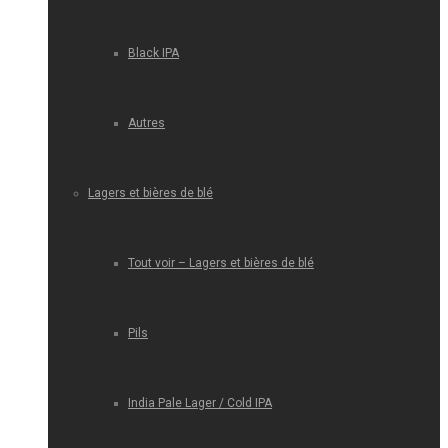
Black IPA
Autres
Lagers et bières de blé
Tout voir – Lagers et bières de blé
Pils
India Pale Lager / Cold IPA