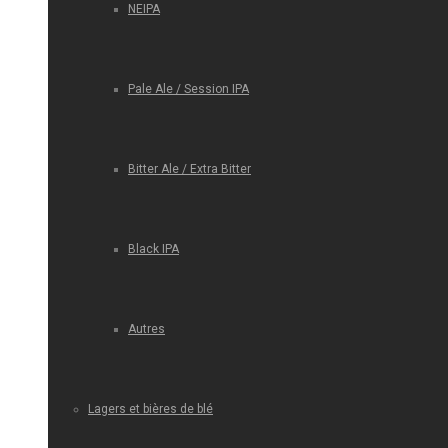
NEIPA
Pale Ale / Session IPA
Bitter Ale / Extra Bitter
Black IPA
Autres
Lagers et bières de blé