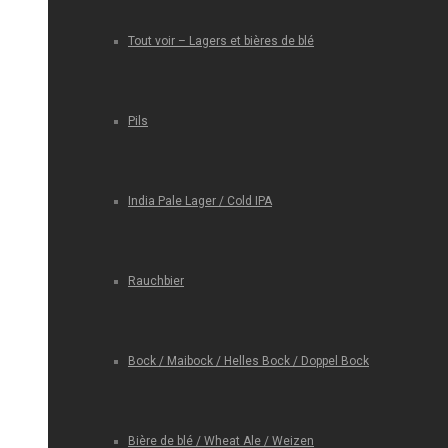
Tout voir – Lagers et bières de blé
Pils
India Pale Lager / Cold IPA
Rauchbier
Bock / Maibock / Helles Bock / Doppel Bock
Bière de blé / Wheat Ale / Weizen