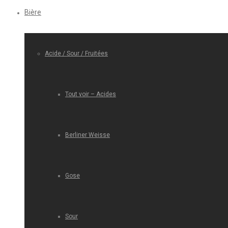
Bière
Acide / Sour / Fruitées
Tout voir – Acides
Berliner Weisse
Gose
Sour