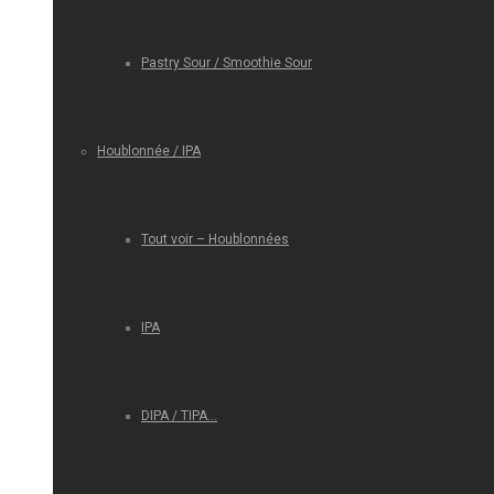
Pastry Sour / Smoothie Sour
Houblonnée / IPA
Tout voir – Houblonnées
IPA
DIPA / TIPA…