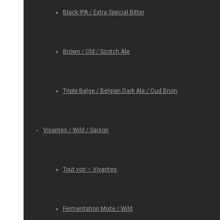
Black IPA / Extra Special Bitter
Brown / Old / Scotch Ale
Triple Belge / Belgian Dark Ale / Oud Bruin
Vivantes / Wild / Saison
Tout voir – Vivantes
Fermentation Mixte / Wild