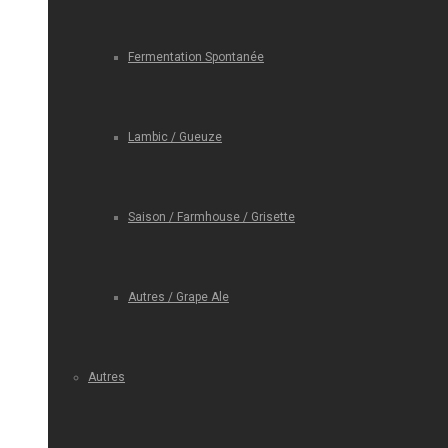
Fermentation Spontanée
Lambic / Gueuze
Saison / Farmhouse / Grisette
Autres / Grape Ale
Autres