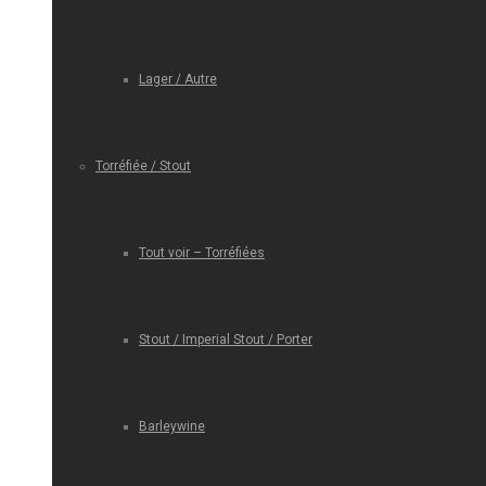
Lager / Autre
Torréfiée / Stout
Tout voir – Torréfiées
Stout / Imperial Stout / Porter
Barleywine