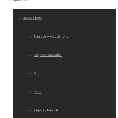
Alcools forts
Tout voir – Alcools forts
Cognac / Calvados
Gin
Rhum
Tequila / Mezcal