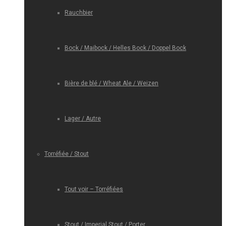
Rauchbier
Bock / Maibock / Helles Bock / Doppel Bock
Bière de blé / Wheat Ale / Weizen
Lager / Autre
Torréfiée / Stout
Tout voir – Torréfiées
Stout / Imperial Stout / Porter