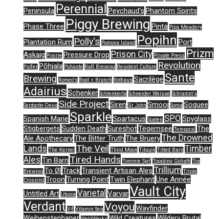
Perennial
Peninsula
Peychaud's
Phantom Spirits
Piggy Brewing
Phase Three
Pinta
Pips Meadery
Popihn
Polly's
Plantation Rum
Port
Pomona Island
Prizm
Prison City
Askaig
Pressure Drop
Prairie
Private Press
Revolution
Põhjala
Pulfer
Pühaste
RaR Brewing
Resident Culture
Sante
Brewing
Sacrilège
Romeo's
Root + Branch
Rothaus
Adairius
Schenker
Schlenkerla
Schneider Weisse
Schramm's
Side Project
Siren
Smooj
Soquee
Septante-Deux
Sir John
Soma
Sparkle
SPO
Spanish Marie
Spartacus
Spyglass
Spaten
Stigbergets
Sudden Death
Sureshot
Tegernsee
The
Temporal
The Drowned
Ale Apothecary
The Bitter Truth
The Bruery
The Veil
Lands
Timber
The Kernel
Third Moon
Tilquin
Tilted Barn
Tired Hands
Ales
Tin Barn
Tommie Sjef
Toppling Goliath
Tox
Trillium
To Øl
Track
Transient Artisan Ales
Brewing
Triple
Troon
Turning Point
Twin Elephant
Une Année
Crossing
Vault City
Varietal
Untitled Art
Varvar
Utopia
Verdant
Voyou
Wayfinder
Vif
Vitamin Sea
Weihenstephaner
Wild Creatures
Wildery Brutal
WeldWerks