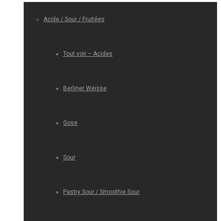
Acide / Sour / Fruitées
Tout voir – Acides
Berliner Weisse
Gose
Sour
Pastry Sour / Smoothie Sour