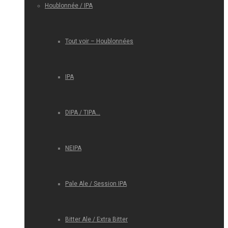
Houblonnée / IPA
Tout voir – Houblonnées
IPA
DIPA / TIPA…
NEIPA
Pale Ale / Session IPA
Bitter Ale / Extra Bitter