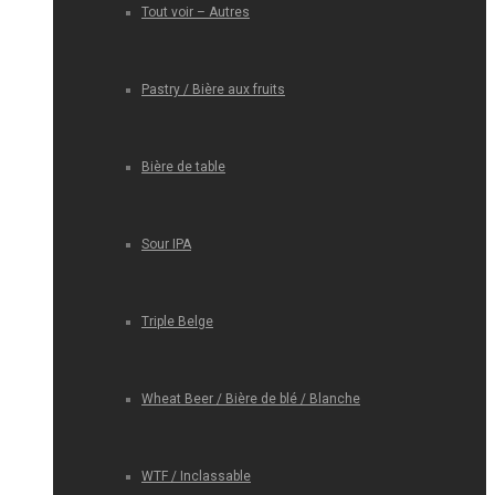
Tout voir – Autres
Pastry / Bière aux fruits
Bière de table
Sour IPA
Triple Belge
Wheat Beer / Bière de blé / Blanche
WTF / Inclassable