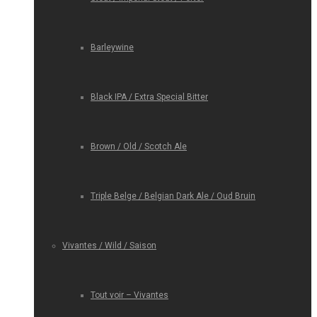
Barleywine
Black IPA / Extra Special Bitter
Brown / Old / Scotch Ale
Triple Belge / Belgian Dark Ale / Oud Bruin
Vivantes / Wild / Saison
Tout voir – Vivantes