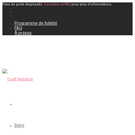
Frais de ports dégressifs.
Consultez la FAQ
pour plus d'informations.
Programme de fidélité
FAQ
À propos
Bière