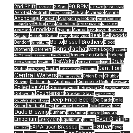
90 BPM
2nd Shift
3 Sons
3 Fonteinen
450 North
Adroit Theory
Aerofab
AleSmith
AltBrau
Alvarado
Alvinne
All My Friends
Anchorage
Andechs
Anspach & Hobday
Antica Distilleria
Arbor
Ascension
Quaglia
Apex
Arpus
Athletic Brewing
A Tue-Tête
Autodidact
Ayinger
Azimut
Augustiner
Azvex
Bacchus
Badlands
Beak
Bellwoods
Bapbap
Barreled Souls
Barrique
Basqueland
Bissell Brothers
Berto
Bendorf
Blood
Benediktiner
Bons d'achat
Brothers
Boerenerf
Bottle Logic
Brasserie
Brasserie du Grillen
Brekeriet
de Clémery
Brasserie du Bas-Canada
Brulo
BreWskey
Brett & Sauvage
Brewlihan
Brick & Feather
Brujos
Cantillon
Brutes
Buxton
Cambier
Burning Sky
Ca' del Brado
Central Waters
Chien Bleu
Chubby
Chemin des Sept
Brewing
Cidrerie de l'Apothicaire
Cidrerie de Reillon
Cloudwater
Collective Arts
Commonwealth Brewing Co
Corporate Ladder
Counterpart
Cotswolds
Crooked Stave
Cycle Brewing
Deep Fried Beers
De Garde
De la
Côquetelers
DankHouse
Senne
De Ranke
Dolin
Deya
Dieu du Ciel
District 96
Drekker
Drims
Dude Brewing
Dunham
Effet Papillon
Elmeleven
Emperor's
Ever Grain
Emporium
Energy City
Equilibrium
Erdinger
Evil
Fauve
EXP Artisan Brasseur
Fever
Twin NYC
Fair Isle