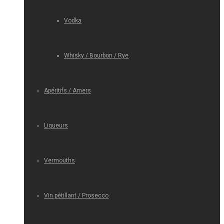
Vodka
Whisky / Bourbon / Rye
Apéritifs / Amers
Liqueurs
Vermouths
Vin pétillant / Prosecco