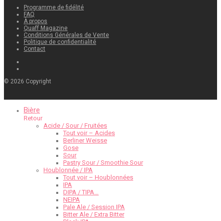
Programme de fidélité
FAQ
À propos
Quaff Magazine
Conditions Générales de Vente
Politique de confidentialité
Contact
©
2026
Copyright
Bière
Retour
Acide / Sour / Fruitées
Tout voir – Acides
Berliner Weisse
Gose
Sour
Pastry Sour / Smoothie Sour
Houblonnée / IPA
Tout voir – Houblonnées
IPA
DIPA / TIPA…
NEIPA
Pale Ale / Session IPA
Bitter Ale / Extra Bitter