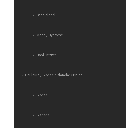
Sans alcool
Mead / Hydromel
Hard Seltzer
Couleurs / Blonde / Blanche / Brune
Blonde
Blanche