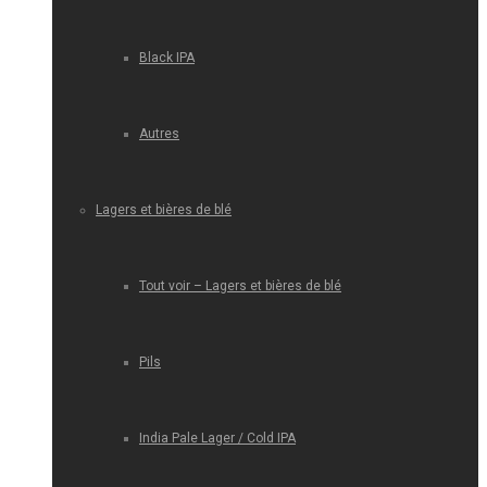
Black IPA
Autres
Lagers et bières de blé
Tout voir – Lagers et bières de blé
Pils
India Pale Lager / Cold IPA