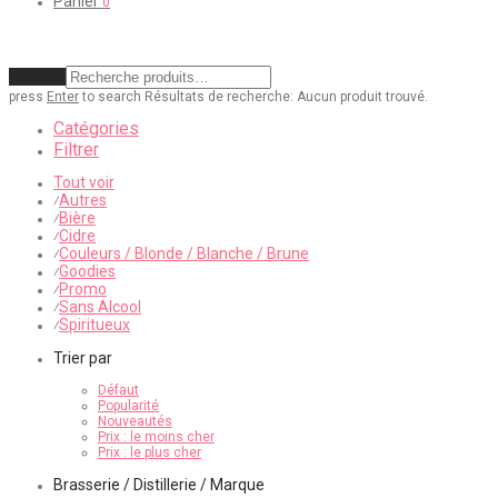
Panier
0
Effacer
press
Enter
to search
Résultats de recherche:
Aucun produit trouvé.
Catégories
Filtrer
Tout voir
Autres
⁄
Bière
⁄
Cidre
⁄
Couleurs / Blonde / Blanche / Brune
⁄
Goodies
⁄
Promo
⁄
Sans Alcool
⁄
Spiritueux
⁄
Trier par
Défaut
Popularité
Nouveautés
Prix : le moins cher
Prix : le plus cher
Brasserie / Distillerie / Marque