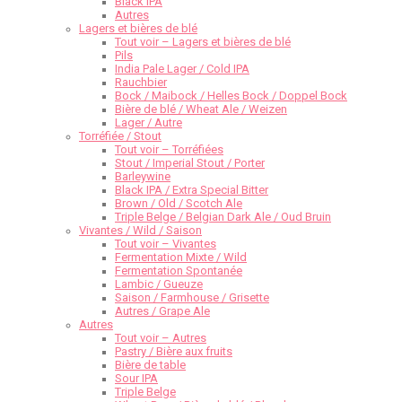
Black IPA
Autres
Lagers et bières de blé
Tout voir – Lagers et bières de blé
Pils
India Pale Lager / Cold IPA
Rauchbier
Bock / Maibock / Helles Bock / Doppel Bock
Bière de blé / Wheat Ale / Weizen
Lager / Autre
Torréfiée / Stout
Tout voir – Torréfiées
Stout / Imperial Stout / Porter
Barleywine
Black IPA / Extra Special Bitter
Brown / Old / Scotch Ale
Triple Belge / Belgian Dark Ale / Oud Bruin
Vivantes / Wild / Saison
Tout voir – Vivantes
Fermentation Mixte / Wild
Fermentation Spontanée
Lambic / Gueuze
Saison / Farmhouse / Grisette
Autres / Grape Ale
Autres
Tout voir – Autres
Pastry / Bière aux fruits
Bière de table
Sour IPA
Triple Belge