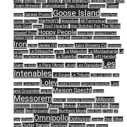
Fine Balance
Tree
Fidens
Finback
Flore
Filipetti
Firestone Walker
Foam Brewers
Franziskaner
Frau Gruber
Fusion
Frequentem
Goose Island
Garage Project
Galibot
Grand Paris
Harmon's
Hespebay
Hill Farmstead
Grimm
H.Theoria
Hofbräu
Holy Goat
Hoof Hearted
Hop Butcher For The World
Homes
Hoppy People
Hoppin' Frog
Hoppy Road
Hubbard's Cave
Hudson Valley
Humble Forager
Ideal Day
Imprint Beer Co
Independent House
Iron
Jackie O's
Juicy Brewing Co
Is/Was
Jester King
Kuhnhenn
La Débauche
La Malpolon
La Montagnarde
La
La Cabane
La Fée
Mule
La Superbe
Left Handed
La Sacherie Parisienne
La Tuilerie
Les
Giant
Le Père l'Amer
Lervig
Les Danaïdes
Le Ketch
Intenables
Le Soupir
Le Tribute
Little Log Cabin
Little
Lolev
Lost
Willow
Living Häus
London Essence
Long Live Beerworks
Maison Specht
and Grounded
Low Key
Menaud
Messorem
Millpond
Michter's
Mikkeller Baghaven
Mogwaï
Moksa
Monkish
Mortalis
Nano
Modestman
Moersleutel
Cinco
Nerdbrewing
Northern Monk
Nikka
North Park
O'Clock
Off
Omnipollo
Ophiussa
Oso
Other
Color
Offshoot
Orpheus
Outer Range
Half
Overtone
Pampelle
Parish
Paulaner