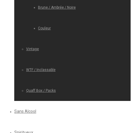
Brune / Ambrée / Noire
Couleur
Vintage
WTF / Inclassable
Quaff Box / Packs
Sans Alcool
Spiritueux