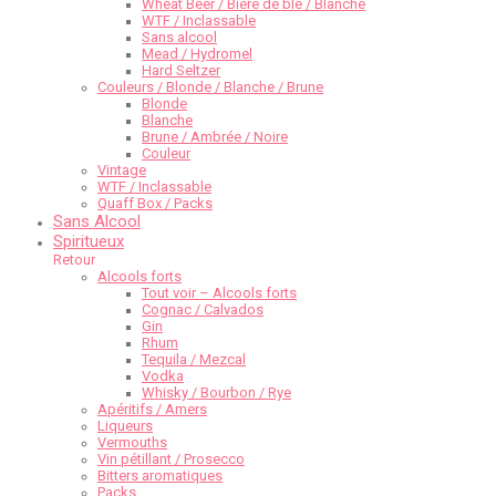
Wheat Beer / Bière de blé / Blanche
WTF / Inclassable
Sans alcool
Mead / Hydromel
Hard Seltzer
Couleurs / Blonde / Blanche / Brune
Blonde
Blanche
Brune / Ambrée / Noire
Couleur
Vintage
WTF / Inclassable
Quaff Box / Packs
Sans Alcool
Spiritueux
Retour
Alcools forts
Tout voir – Alcools forts
Cognac / Calvados
Gin
Rhum
Tequila / Mezcal
Vodka
Whisky / Bourbon / Rye
Apéritifs / Amers
Liqueurs
Vermouths
Vin pétillant / Prosecco
Bitters aromatiques
Packs