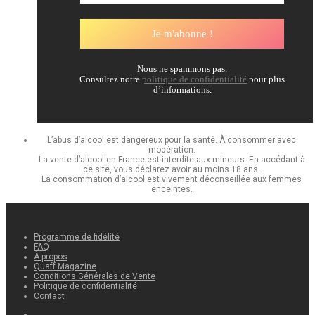
Nous ne spammons pas.
Consultez notre
politique de confidentialité
pour plus
d’informations.
L’abus d’alcool est dangereux pour la santé. À consommer avec
modération.
La vente d’alcool en France est interdite aux mineurs. En accédant à
ce site, vous déclarez avoir au moins 18 ans.
La consommation d’alcool est vivement déconseillée aux femmes
enceintes.
Programme de fidélité
FAQ
À propos
Quaff Magazine
Conditions Générales de Vente
Politique de confidentialité
Contact