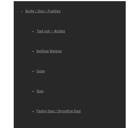
Acide / Sour / Fruitées
Tout voir – Acides
Berliner Weisse
Gose
Sour
Pastry Sour / Smoothie Sour