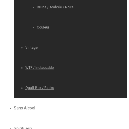
Brune / Ambrée / Noire
Couleur
Vintage
WTF / Inclassable
Quaff Box / Packs
Sans Alcool
Spiritueux