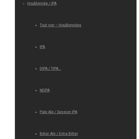
Houblonnée / IPA
Tout voir – Houblonnées
IPA
DIPA / TIPA…
NEIPA
Pale Ale / Session IPA
Bitter Ale / Extra Bitter