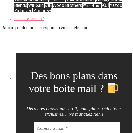
Xul
Blends
Willibald
Wood Brothers
Yazoo
Wills
Wren House
Zichovec
Zoobrew
Étiquette:
Bendorf
Aucun produit ne correspond à votre sélection.
Des bons plans dans
votre boite mail ?
Dernières nouveautés craft, bons plans, réductions
exclusives… Ne manquez rien !