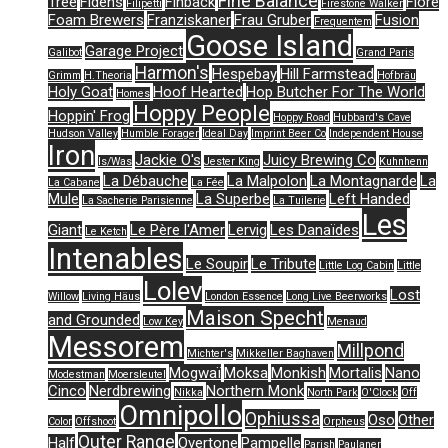
Fine Balance
Tree
Fidens
Finback
Flore
Filipetti
Firestone Walker
Foam Brewers
Franziskaner
Frau Gruber
Fusion
Frequentem
Goose Island
Garage Project
Galibot
Grand Paris
Harmon's
Hespebay
Hill Farmstead
Grimm
H.Theoria
Hofbräu
Holy Goat
Hoof Hearted
Hop Butcher For The World
Homes
Hoppy People
Hoppin' Frog
Hoppy Road
Hubbard's Cave
Hudson Valley
Humble Forager
Ideal Day
Imprint Beer Co
Independent House
Iron
Jackie O's
Juicy Brewing Co
Is/Was
Jester King
Kuhnhenn
La Débauche
La Malpolon
La Montagnarde
La
La Cabane
La Fée
Mule
La Superbe
Left Handed
La Sacherie Parisienne
La Tuilerie
Les
Giant
Le Père l'Amer
Lervig
Les Danaïdes
Le Ketch
Intenables
Le Soupir
Le Tribute
Little Log Cabin
Little
Lolev
Lost
Willow
Living Häus
London Essence
Long Live Beerworks
Maison Specht
and Grounded
Low Key
Menaud
Messorem
Millpond
Michter's
Mikkeller Baghaven
Mogwaï
Moksa
Monkish
Mortalis
Nano
Modestman
Moersleutel
Cinco
Nerdbrewing
Northern Monk
Nikka
North Park
O'Clock
Off
Omnipollo
Ophiussa
Oso
Other
Color
Offshoot
Orpheus
Outer Range
Half
Overtone
Pampelle
Parish
Paulaner