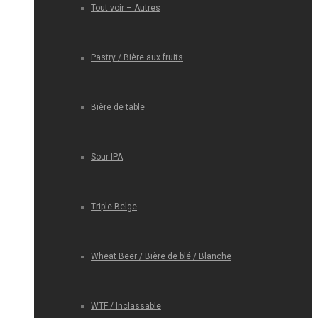
Tout voir – Autres
Pastry / Bière aux fruits
Bière de table
Sour IPA
Triple Belge
Wheat Beer / Bière de blé / Blanche
WTF / Inclassable