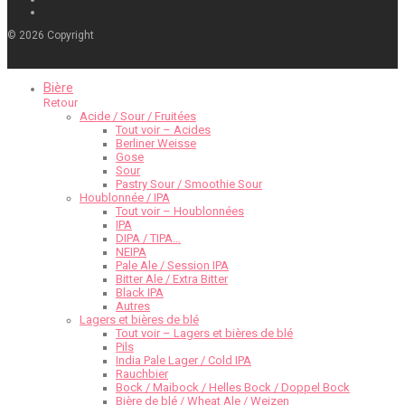
©
2026
Copyright
Bière
Retour
Acide / Sour / Fruitées
Tout voir – Acides
Berliner Weisse
Gose
Sour
Pastry Sour / Smoothie Sour
Houblonnée / IPA
Tout voir – Houblonnées
IPA
DIPA / TIPA…
NEIPA
Pale Ale / Session IPA
Bitter Ale / Extra Bitter
Black IPA
Autres
Lagers et bières de blé
Tout voir – Lagers et bières de blé
Pils
India Pale Lager / Cold IPA
Rauchbier
Bock / Maibock / Helles Bock / Doppel Bock
Bière de blé / Wheat Ale / Weizen