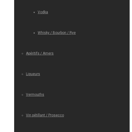
Vodka
Whisky / Bourbon / Rye
Apéritifs / Amers
Liqueurs
Vermouths
Vin pétillant / Prosecco