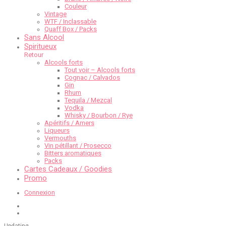
Couleur
Vintage
WTF / Inclassable
Quaff Box / Packs
Sans Alcool
Spiritueux
Retour
Alcools forts
Tout voir – Alcools forts
Cognac / Calvados
Gin
Rhum
Tequila / Mezcal
Vodka
Whisky / Bourbon / Rye
Apéritifs / Amers
Liqueurs
Vermouths
Vin pétillant / Prosecco
Bitters aromatiques
Packs
Cartes Cadeaux / Goodies
Promo
Connexion