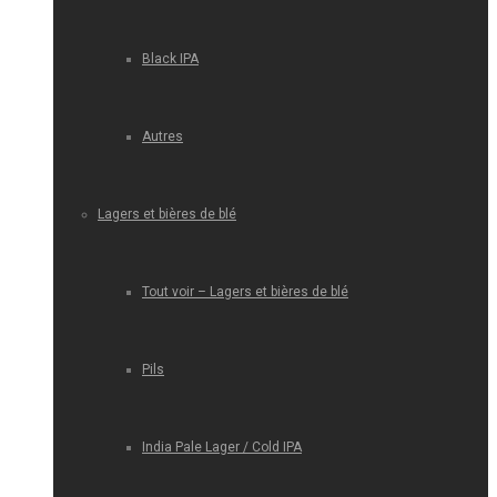
Black IPA
Autres
Lagers et bières de blé
Tout voir – Lagers et bières de blé
Pils
India Pale Lager / Cold IPA