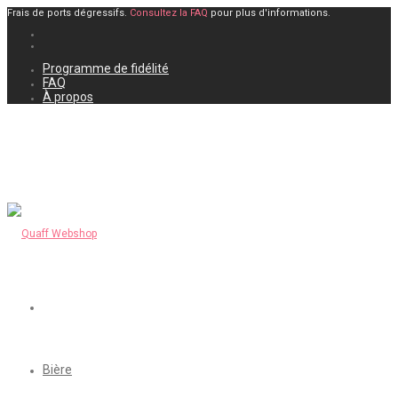
Frais de ports dégressifs.
Consultez la FAQ
pour plus d'informations.
Programme de fidélité
FAQ
À propos
Bière