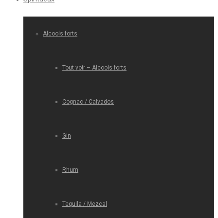
Alcools forts
Tout voir – Alcools forts
Cognac / Calvados
Gin
Rhum
Tequila / Mezcal