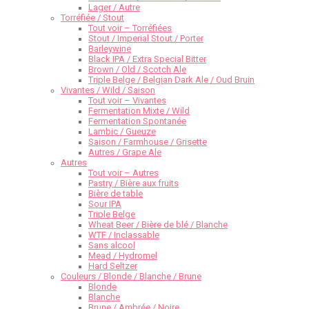
Lager / Autre
Torréfiée / Stout
Tout voir – Torréfiées
Stout / Imperial Stout / Porter
Barleywine
Black IPA / Extra Special Bitter
Brown / Old / Scotch Ale
Triple Belge / Belgian Dark Ale / Oud Bruin
Vivantes / Wild / Saison
Tout voir – Vivantes
Fermentation Mixte / Wild
Fermentation Spontanée
Lambic / Gueuze
Saison / Farmhouse / Grisette
Autres / Grape Ale
Autres
Tout voir – Autres
Pastry / Bière aux fruits
Bière de table
Sour IPA
Triple Belge
Wheat Beer / Bière de blé / Blanche
WTF / Inclassable
Sans alcool
Mead / Hydromel
Hard Seltzer
Couleurs / Blonde / Blanche / Brune
Blonde
Blanche
Brune / Ambrée / Noire