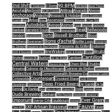
90 BPM
2nd Shift
3 Sons
3 Fonteinen
450 North
Adroit Theory
Aerofab
AleSmith
AltBrau
Alvarado
Alvinne
All My Friends
Anchorage
Andechs
Anspach & Hobday
Antica Distilleria
Arbor
Ascension
Quaglia
Apex
Arpus
Athletic Brewing
A Tue-Tête
Autodidact
Ayinger
Azimut
Augustiner
Azvex
Bacchus
Badlands
Beak
Bellwoods
Bapbap
Barreled Souls
Barrique
Basqueland
Bissell Brothers
Berto
Bendorf
Blood
Benediktiner
Bons d'achat
Brothers
Boerenerf
Bottle Logic
Brasserie
Brasserie du Grillen
Brekeriet
de Clémery
Brasserie du Bas-Canada
Brulo
BreWskey
Brett & Sauvage
Brewlihan
Brick & Feather
Brujos
Cantillon
Brutes
Buxton
Cambier
Burning Sky
Ca' del Brado
Central Waters
Chien Bleu
Chubby
Chemin des Sept
Brewing
Cidrerie de l'Apothicaire
Cidrerie de Reillon
Cloudwater
Collective Arts
Commonwealth Brewing Co
Corporate Ladder
Counterpart
Cotswolds
Crooked Stave
Cycle Brewing
Deep Fried Beers
De Garde
De la
Côquetelers
DankHouse
Senne
De Ranke
Dolin
Deya
Dieu du Ciel
District 96
Drekker
Drims
Dude Brewing
Dunham
Effet Papillon
Elmeleven
Emperor's
Ever Grain
Emporium
Energy City
Equilibrium
Erdinger
Evil
Fauve
EXP Artisan Brasseur
Fever
Twin NYC
Fair Isle