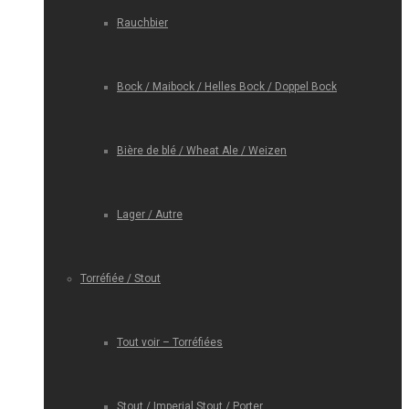
Rauchbier
Bock / Maibock / Helles Bock / Doppel Bock
Bière de blé / Wheat Ale / Weizen
Lager / Autre
Torréfiée / Stout
Tout voir – Torréfiées
Stout / Imperial Stout / Porter