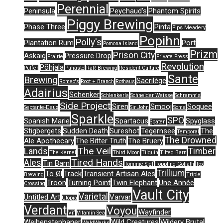
Perennial
Peninsula
Peychaud's
Phantom Spirits
Piggy Brewing
Phase Three
Pinta
Pips Meadery
Popihn
Polly's
Plantation Rum
Port
Pomona Island
Prizm
Prison City
Askaig
Pressure Drop
Prairie
Private Press
Revolution
Põhjala
Pulfer
Pühaste
RaR Brewing
Resident Culture
Sante
Brewing
Sacrilège
Romeo's
Root + Branch
Rothaus
Adairius
Schenker
Schlenkerla
Schneider Weisse
Schramm's
Side Project
Siren
Smooj
Soquee
Septante-Deux
Sir John
Soma
Sparkle
SPO
Spanish Marie
Spartacus
Spyglass
Spaten
Stigbergets
Sudden Death
Sureshot
Tegernsee
The
Temporal
The Drowned
Ale Apothecary
The Bitter Truth
The Bruery
The Veil
Lands
Timber
The Kernel
Third Moon
Tilquin
Tilted Barn
Tired Hands
Ales
Tin Barn
Tommie Sjef
Toppling Goliath
Tox
Trillium
To Øl
Track
Transient Artisan Ales
Brewing
Triple
Troon
Turning Point
Twin Elephant
Une Année
Crossing
Vault City
Varietal
Untitled Art
Varvar
Utopia
Verdant
Voyou
Wayfinder
Vif
Vitamin Sea
Weihenstephaner
Wild Creatures
Wildery Brutal
WeldWerks