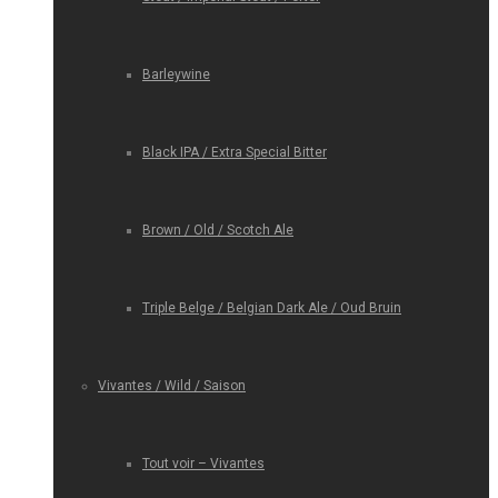
Barleywine
Black IPA / Extra Special Bitter
Brown / Old / Scotch Ale
Triple Belge / Belgian Dark Ale / Oud Bruin
Vivantes / Wild / Saison
Tout voir – Vivantes