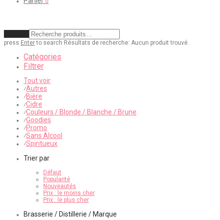
Panier
0
Effacer
press
Enter
to search
Résultats de recherche:
Aucun produit trouvé.
Catégories
Filtrer
Tout voir
Autres
⁄
Bière
⁄
Cidre
⁄
Couleurs / Blonde / Blanche / Brune
⁄
Goodies
⁄
Promo
⁄
Sans Alcool
⁄
Spiritueux
⁄
Trier par
Défaut
Popularité
Nouveautés
Prix : le moins cher
Prix : le plus cher
Brasserie / Distillerie / Marque