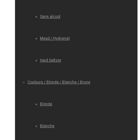
Sans alcool
Mead / Hydromel
Hard Seltzer
Couleurs / Blonde / Blanche / Brune
Blonde
Blanche