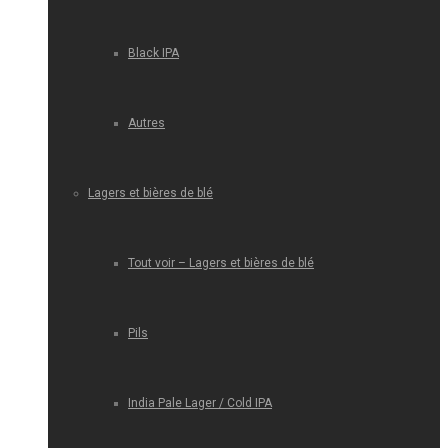
Black IPA
Autres
Lagers et bières de blé
Tout voir – Lagers et bières de blé
Pils
India Pale Lager / Cold IPA