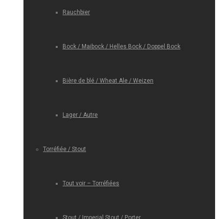
Rauchbier
Bock / Maibock / Helles Bock / Doppel Bock
Bière de blé / Wheat Ale / Weizen
Lager / Autre
Torréfiée / Stout
Tout voir – Torréfiées
Stout / Imperial Stout / Porter