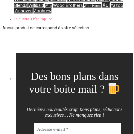
Xul
Blends
Willibald
Wood Brothers
Yazoo
Wills
Wren House
Zichovec
Zoobrew
Étiquette:
Effet Papillon
Aucun produit ne correspond à votre sélection.
Des bons plans dans
votre boite mail ?
Dernières nouveautés craft, bons plans, réductions
exclusives… Ne manquez rien !