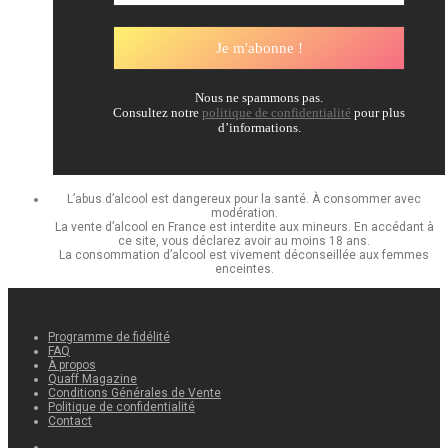
Nous ne spammons pas.
Consultez notre
politique de confidentialité
pour plus
d’informations.
L’abus d’alcool est dangereux pour la santé. À consommer avec
modération.
La vente d’alcool en France est interdite aux mineurs. En accédant à
ce site, vous déclarez avoir au moins 18 ans.
La consommation d’alcool est vivement déconseillée aux femmes
enceintes.
Programme de fidélité
FAQ
À propos
Quaff Magazine
Conditions Générales de Vente
Politique de confidentialité
Contact