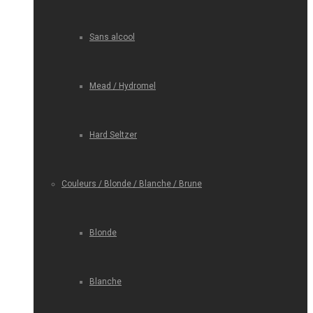
Sans alcool
Mead / Hydromel
Hard Seltzer
Couleurs / Blonde / Blanche / Brune
Blonde
Blanche