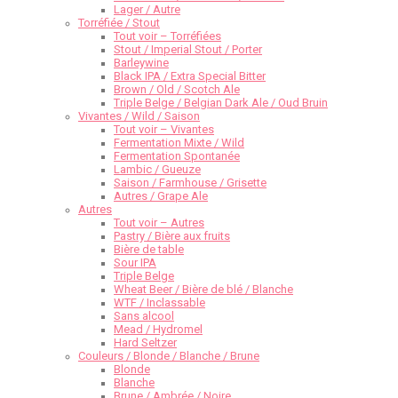
Lager / Autre
Torréfiée / Stout
Tout voir – Torréfiées
Stout / Imperial Stout / Porter
Barleywine
Black IPA / Extra Special Bitter
Brown / Old / Scotch Ale
Triple Belge / Belgian Dark Ale / Oud Bruin
Vivantes / Wild / Saison
Tout voir – Vivantes
Fermentation Mixte / Wild
Fermentation Spontanée
Lambic / Gueuze
Saison / Farmhouse / Grisette
Autres / Grape Ale
Autres
Tout voir – Autres
Pastry / Bière aux fruits
Bière de table
Sour IPA
Triple Belge
Wheat Beer / Bière de blé / Blanche
WTF / Inclassable
Sans alcool
Mead / Hydromel
Hard Seltzer
Couleurs / Blonde / Blanche / Brune
Blonde
Blanche
Brune / Ambrée / Noire