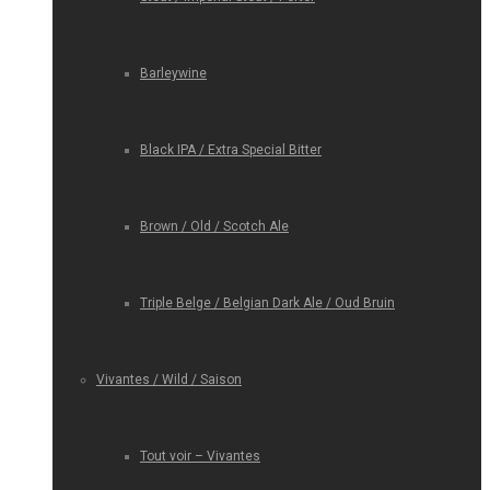
Barleywine
Black IPA / Extra Special Bitter
Brown / Old / Scotch Ale
Triple Belge / Belgian Dark Ale / Oud Bruin
Vivantes / Wild / Saison
Tout voir – Vivantes