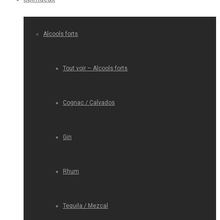
Alcools forts
Tout voir – Alcools forts
Cognac / Calvados
Gin
Rhum
Tequila / Mezcal