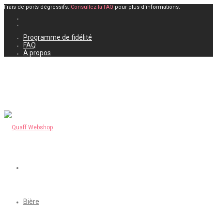
Frais de ports dégressifs.
Consultez la FAQ
pour plus d'informations.
Programme de fidélité
FAQ
À propos
Bière