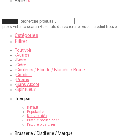
Panier
0
Effacer
press
Enter
to search
Résultats de recherche:
Aucun produit trouvé.
Catégories
Filtrer
Tout voir
Autres
⁄
Bière
⁄
Cidre
⁄
Couleurs / Blonde / Blanche / Brune
⁄
Goodies
⁄
Promo
⁄
Sans Alcool
⁄
Spiritueux
⁄
Trier par
Défaut
Popularité
Nouveautés
Prix : le moins cher
Prix : le plus cher
Brasserie / Distillerie / Marque