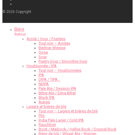
©
2026
Copyright
Bière
Retour
Acide / Sour / Fruitées
Tout voir – Acides
Berliner Weisse
Gose
Sour
Pastry Sour / Smoothie Sour
Houblonnée / IPA
Tout voir – Houblonnées
IPA
DIPA / TIPA…
NEIPA
Pale Ale / Session IPA
Bitter Ale / Extra Bitter
Black IPA
Autres
Lagers et bières de blé
Tout voir – Lagers et bières de blé
Pils
India Pale Lager / Cold IPA
Rauchbier
Bock / Maibock / Helles Bock / Doppel Bock
Bière de blé / Wheat Ale / Weizen