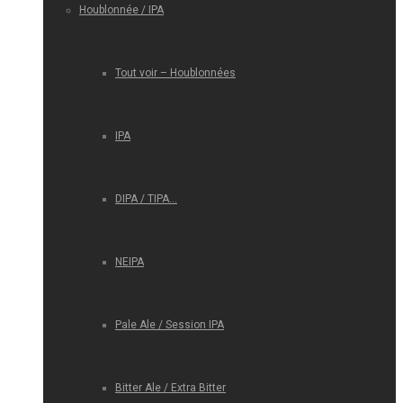
Houblonnée / IPA
Tout voir – Houblonnées
IPA
DIPA / TIPA…
NEIPA
Pale Ale / Session IPA
Bitter Ale / Extra Bitter