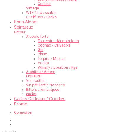
Couleur
Vintage
WTF / Inclassable
Quaff Box / Packs
Sans Alcool
Spiritueux
Retour
Alcools forts
Tout voir – Alcools forts
Cognac / Calvados
Gin
Rhum
Tequila / Mezcal
Vodka
Whisky / Bourbon / Rye
Apéritifs / Amers
Liqueurs
Vermouths
Vin pétillant / Prosecco
Bitters aromatiques
Packs
Cartes Cadeaux / Goodies
Promo
Connexion