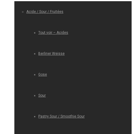
Acide / Sour / Fruitées
Tout voir – Acides
Berliner Weisse
Gose
Sour
Pastry Sour / Smoothie Sour