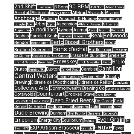
90 BPM
2nd Shift
3 Sons
3 Fonteinen
450 North
Adroit Theory
Aerofab
AleSmith
AltBrau
Alvarado
Alvinne
All My Friends
Anchorage
Andechs
Anspach & Hobday
Antica Distilleria
Arbor
Ascension
Quaglia
Apex
Arpus
Athletic Brewing
A Tue-Tête
Autodidact
Ayinger
Azimut
Augustiner
Azvex
Bacchus
Badlands
Beak
Bellwoods
Bapbap
Barreled Souls
Barrique
Basqueland
Bissell Brothers
Berto
Bendorf
Blood
Benediktiner
Bons d'achat
Brothers
Boerenerf
Bottle Logic
Brasserie
Brasserie du Grillen
Brekeriet
de Clémery
Brasserie du Bas-Canada
Brulo
BreWskey
Brett & Sauvage
Brewlihan
Brick & Feather
Brujos
Cantillon
Brutes
Buxton
Cambier
Burning Sky
Ca' del Brado
Central Waters
Chien Bleu
Chubby
Chemin des Sept
Brewing
Cidrerie de l'Apothicaire
Cidrerie de Reillon
Cloudwater
Collective Arts
Commonwealth Brewing Co
Corporate Ladder
Counterpart
Cotswolds
Crooked Stave
Cycle Brewing
Deep Fried Beers
De Garde
De la
Côquetelers
DankHouse
Senne
De Ranke
Dolin
Deya
Dieu du Ciel
District 96
Drekker
Drims
Dude Brewing
Dunham
Effet Papillon
Elmeleven
Emperor's
Ever Grain
Emporium
Energy City
Equilibrium
Erdinger
Evil
Fauve
EXP Artisan Brasseur
Fever
Twin NYC
Fair Isle