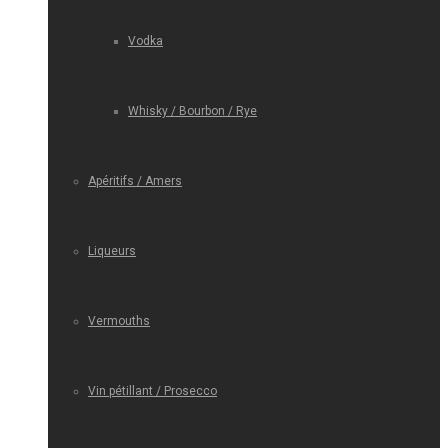
Vodka
Whisky / Bourbon / Rye
Apéritifs / Amers
Liqueurs
Vermouths
Vin pétillant / Prosecco