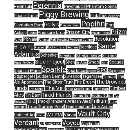
Perennial
Peninsula
Peychaud's
Phantom Spirits
Piggy Brewing
Phase Three
Pinta
Pips Meadery
Popihn
Polly's
Plantation Rum
Port
Pomona Island
Prizm
Prison City
Askaig
Pressure Drop
Prairie
Private Press
Revolution
Põhjala
Pulfer
Pühaste
RaR Brewing
Resident Culture
Sante
Brewing
Sacrilège
Romeo's
Root + Branch
Rothaus
Adairius
Schenker
Schlenkerla
Schneider Weisse
Schramm's
Side Project
Siren
Smooj
Soquee
Septante-Deux
Sir John
Soma
Sparkle
SPO
Spanish Marie
Spartacus
Spyglass
Spaten
Stigbergets
Sudden Death
Sureshot
Tegernsee
The
Temporal
The Drowned
Ale Apothecary
The Bitter Truth
The Bruery
The Veil
Lands
Timber
The Kernel
Third Moon
Tilquin
Tilted Barn
Tired Hands
Ales
Tin Barn
Tommie Sjef
Toppling Goliath
Tox
Trillium
To Øl
Track
Transient Artisan Ales
Brewing
Triple
Troon
Turning Point
Twin Elephant
Une Année
Crossing
Vault City
Varietal
Untitled Art
Varvar
Utopia
Verdant
Voyou
Wayfinder
Vif
Vitamin Sea
Weihenstephaner
Wild Creatures
Wildery Brutal
WeldWerks