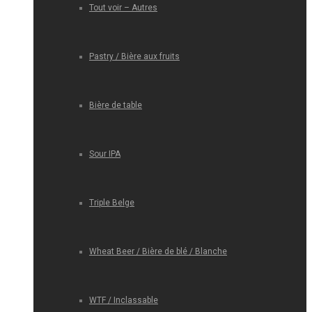
Tout voir – Autres
Pastry / Bière aux fruits
Bière de table
Sour IPA
Triple Belge
Wheat Beer / Bière de blé / Blanche
WTF / Inclassable