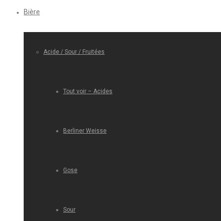
Bière
Acide / Sour / Fruitées
Tout voir – Acides
Berliner Weisse
Gose
Sour