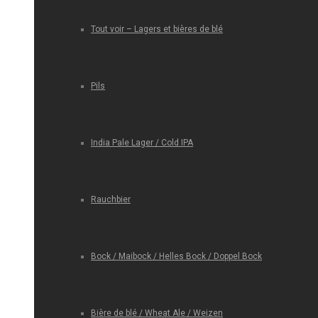
Tout voir – Lagers et bières de blé
Pils
India Pale Lager / Cold IPA
Rauchbier
Bock / Maibock / Helles Bock / Doppel Bock
Bière de blé / Wheat Ale / Weizen