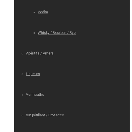
Vodka
Whisky / Bourbon / Rye
Apéritifs / Amers
Liqueurs
Vermouths
Vin pétillant / Prosecco