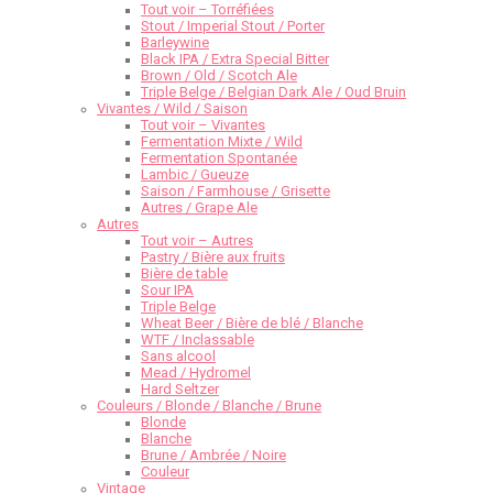
Tout voir – Torréfiées
Stout / Imperial Stout / Porter
Barleywine
Black IPA / Extra Special Bitter
Brown / Old / Scotch Ale
Triple Belge / Belgian Dark Ale / Oud Bruin
Vivantes / Wild / Saison
Tout voir – Vivantes
Fermentation Mixte / Wild
Fermentation Spontanée
Lambic / Gueuze
Saison / Farmhouse / Grisette
Autres / Grape Ale
Autres
Tout voir – Autres
Pastry / Bière aux fruits
Bière de table
Sour IPA
Triple Belge
Wheat Beer / Bière de blé / Blanche
WTF / Inclassable
Sans alcool
Mead / Hydromel
Hard Seltzer
Couleurs / Blonde / Blanche / Brune
Blonde
Blanche
Brune / Ambrée / Noire
Couleur
Vintage