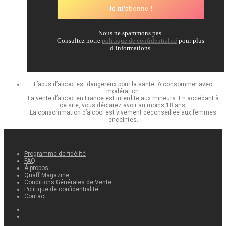
Nous ne spammons pas.
Consultez notre
politique de confidentialité
pour plus
d’informations.
L’abus d’alcool est dangereux pour la santé. À consommer avec
modération.
La vente d’alcool en France est interdite aux mineurs. En accédant à
ce site, vous déclarez avoir au moins 18 ans.
La consommation d’alcool est vivement déconseillée aux femmes
enceintes.
Programme de fidélité
FAQ
À propos
Quaff Magazine
Conditions Générales de Vente
Politique de confidentialité
Contact