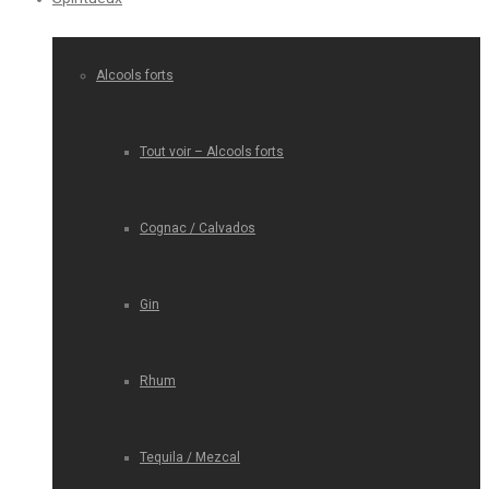
Alcools forts
Tout voir – Alcools forts
Cognac / Calvados
Gin
Rhum
Tequila / Mezcal