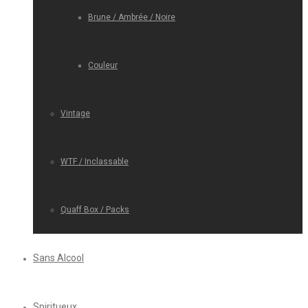
Brune / Ambrée / Noire
Couleur
Vintage
WTF / Inclassable
Quaff Box / Packs
Sans Alcool
Spiritueux