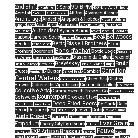
90 BPM
2nd Shift
3 Sons
3 Fonteinen
450 North
Adroit Theory
Aerofab
AltBrau
Alvarado
Alvinne
AleSmith
All My Friends
Anchorage
Andechs
Anspach & Hobday
Antica Distilleria
Arbor
Ascension
Quaglia
Apex
Arpus
Athletic Brewing
A Tue-Tête
Autodidact
Ayinger
Azimut
Augustiner
Azvex
Bacchus
Badlands
Beak
Bellwoods
Bapbap
Barreled Souls
Barrique
Basqueland
Bissell Brothers
Berto
Bendorf
Blood
Benediktiner
Bons d'achat
Brothers
Boerenerf
Bottle Logic
Brasserie
Brasserie du Grillen
Brekeriet
de Clémery
Brasserie du Bas-Canada
Brulo
BreWskey
Brett & Sauvage
Brewlihan
Brick & Feather
Brujos
Cantillon
Brutes
Buxton
Cambier
Burning Sky
Ca' del Brado
Central Waters
Chien Bleu
Chubby
Chemin des Sept
Brewing
Cidrerie de l'Apothicaire
Cidrerie de Reillon
Cloudwater
Collective Arts
Commonwealth Brewing Co
Corporate Ladder
Counterpart
Cotswolds
Crooked Stave
Cycle Brewing
Deep Fried Beers
De Garde
De la
Côquetelers
DankHouse
Senne
De Ranke
Dolin
Deya
Dieu du Ciel
District 96
Drekker
Drims
Dude Brewing
Dunham
Effet Papillon
Elmeleven
Emperor's
Ever Grain
Emporium
Energy City
Equilibrium
Erdinger
Evil
Fauve
EXP Artisan Brasseur
Fever
Twin NYC
Fair Isle
Tree
Fidens
Finback
Fine Balance
Flore
Filipetti
Firestone Walker