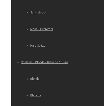
Sans alcool
Mead / Hydromel
Hard Seltzer
Couleurs / Blonde / Blanche / Brune
Blonde
Blanche