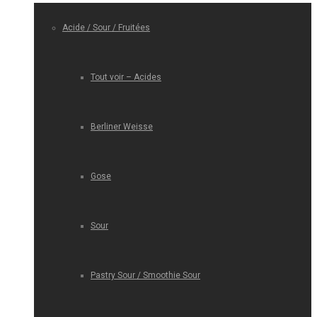
Acide / Sour / Fruitées
Tout voir – Acides
Berliner Weisse
Gose
Sour
Pastry Sour / Smoothie Sour