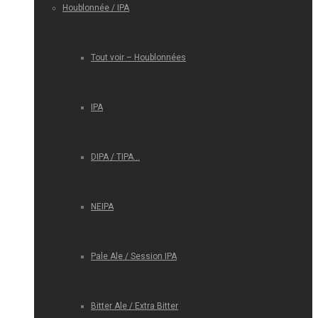
Houblonnée / IPA
Tout voir – Houblonnées
IPA
DIPA / TIPA…
NEIPA
Pale Ale / Session IPA
Bitter Ale / Extra Bitter