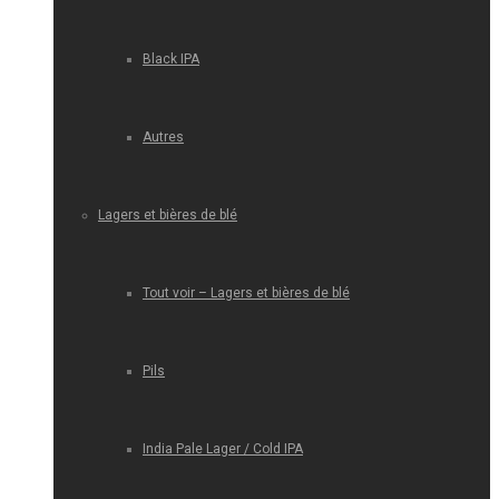
Black IPA
Autres
Lagers et bières de blé
Tout voir – Lagers et bières de blé
Pils
India Pale Lager / Cold IPA