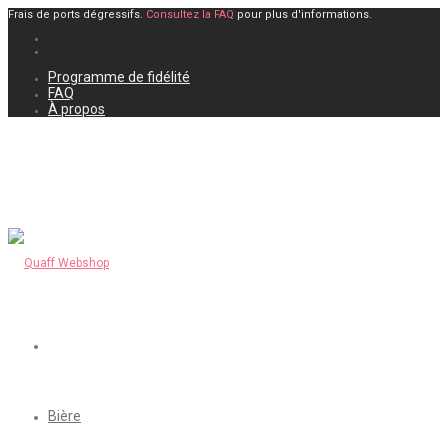
Frais de ports dégressifs.
Consultez la FAQ
pour plus d'informations.
Programme de fidélité
FAQ
À propos
Bière