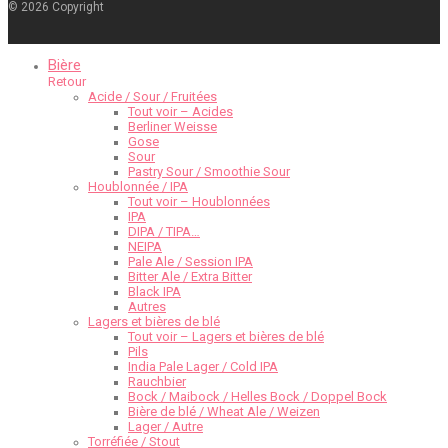
©
2026
Copyright
Bière
Retour
Acide / Sour / Fruitées
Tout voir – Acides
Berliner Weisse
Gose
Sour
Pastry Sour / Smoothie Sour
Houblonnée / IPA
Tout voir – Houblonnées
IPA
DIPA / TIPA…
NEIPA
Pale Ale / Session IPA
Bitter Ale / Extra Bitter
Black IPA
Autres
Lagers et bières de blé
Tout voir – Lagers et bières de blé
Pils
India Pale Lager / Cold IPA
Rauchbier
Bock / Maibock / Helles Bock / Doppel Bock
Bière de blé / Wheat Ale / Weizen
Lager / Autre
Torréfiée / Stout