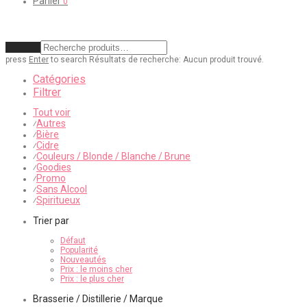
Panier
0
Effacer
press
Enter
to search
Résultats de recherche:
Aucun produit trouvé.
Catégories
Filtrer
Tout voir
Autres
⁄
Bière
⁄
Cidre
⁄
Couleurs / Blonde / Blanche / Brune
⁄
Goodies
⁄
Promo
⁄
Sans Alcool
⁄
Spiritueux
⁄
Trier par
Défaut
Popularité
Nouveautés
Prix : le moins cher
Prix : le plus cher
Brasserie / Distillerie / Marque