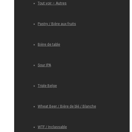
Tout voir – Autres
Pastry / Bière aux fruits
Bière de table
Sour IPA
Triple Belge
Wheat Beer / Bière de blé / Blanche
WTF / Inclassable