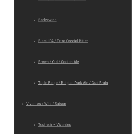
Barleywine
Black IPA / Extra Special Bitter
Brown / Old / Scotch Ale
Triple Belge / Belgian Dark Ale / Oud Bruin
Vivantes / Wild / Saison
Tout voir – Vivantes