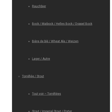
Rauchbier
Bock / Maibock / Helles Bock / Doppel Bock
Bière de blé / Wheat Ale / Weizen
Lager / Autre
Torréfiée / Stout
Tout voir – Torréfiées
Stout / Imperial Stout / Porter