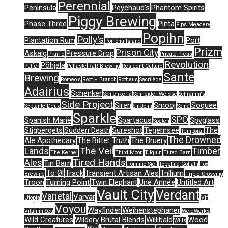
Perennial
Peninsula
Peychaud's
Phantom Spirits
Piggy Brewing
Phase Three
Pinta
Pips Meadery
Popihn
Polly's
Plantation Rum
Port
Pomona Island
Prizm
Prison City
Askaig
Pressure Drop
Prairie
Private Press
Revolution
Põhjala
Pulfer
Pühaste
RaR Brewing
Resident Culture
Sante
Brewing
Romeo's
Root + Branch
Rothaus
Sacrilège
Adairius
Schenker
Schlenkerla
Schneider Weisse
Schramm's
Side Project
Siren
Smooj
Soquee
Septante-Deux
Sir John
Soma
Sparkle
SPO
Spanish Marie
Spartacus
Spyglass
Spaten
Stigbergets
Sudden Death
Sureshot
Tegernsee
The
Temporal
The Drowned
Ale Apothecary
The Bitter Truth
The Bruery
The Veil
Lands
Timber
The Kernel
Third Moon
Tilquin
Tilted Barn
Tired Hands
Ales
Tin Barn
Tommie Sjef
Toppling Goliath
Tox
To Øl
Track
Transient Artisan Ales
Trillium
Brewing
Triple Crossing
Troon
Turning Point
Twin Elephant
Une Année
Untitled Art
Vault City
Verdant
Varietal
Varvar
Utopia
Vif
Voyou
Wayfinder
Weihenstephaner
Vitamin Sea
WeldWerks
Wild Creatures
Wildery Brutal Blends
Willibald
Wood
Wills