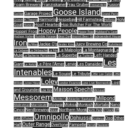
Foam Brewers
Franziskaner
Frau Gruber
Fusion
Frequentem
Goose Island
Garage Project
Galibot
Grand Paris
Harmon's
Hespebay
Hill Farmstead
Holy
Grimm
H.Theoria
Hofbräu
Goat
Hoof Hearted
Hop Butcher For The World
Homes
Hoppy People
Hoppin' Frog
Hoppy Road
Hubbard's Cave
Hudson Valley
Humble Forager
Ideal Day
Imprint Beer Co
Independent House
Iron
Jackie O's
Juicy Brewing Co
Is/Was
Jester King
Kuhnhenn
La Malpolon
La Montagnarde
La
La Cabane
La Débauche
La Fée
Mule
La Superbe
Left Handed
La Sacherie Parisienne
La Tuilerie
Les
Giant
Le Père l'Amer
Lervig
Les Danaïdes
Le Ketch
Intenables
Le Soupir
Le Tribute
Little Log Cabin
Little
Lolev
Lost
Willow
Living Häus
London Essence
Long Live Beerworks
Maison Specht
and Grounded
Low Key
Menaud
Messorem
Millpond
Michter's
Mikkeller Baghaven
Mogwaï
Moksa
Monkish
Mortalis
Nano
Modestman
Moersleutel
Cinco
Nerdbrewing
Northern Monk
Nikka
North Park
O'Clock
Off
Omnipollo
Ophiussa
Oso
Other
Color
Offshoot
Orpheus
Outer Range
Half
Overtone
Pampelle
Parish
Paulaner