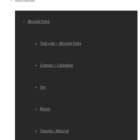
Alcools forts
Tout voir – Alcools forts
Cognac / Calvados
Gin
Rhum
Tequila / Mezcal