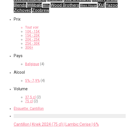
Xul
Blends
Willibald
Wood Brothers
Yazoo
Wills
Wren House
Zichovec
Zoobrew
Prix
Tout voir
10
€
-
15
€
15
€
-
20
€
20
€
-
25
€
25
€
-
30
€
30
€
+
Pays
Belgique
(4)
Alcool
5% - 7,9%
(4)
Volume
37,5 cl
(2)
75 cl
(2)
Étiquette:
Cantillon
Cantillon | Kriek 2024 (75 cl) | Lambic Cerise | 6%