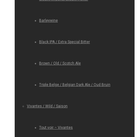
Barleywine
Black IPA / Extra Special Bitter
Brown / Old / Scotch Ale
Triple Belge / Belgian Dark Ale / Oud Bruin
Vivantes / Wild / Saison
Tout voir – Vivantes