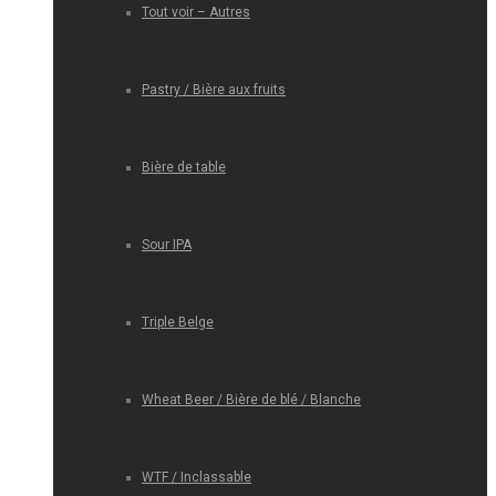
Tout voir – Autres
Pastry / Bière aux fruits
Bière de table
Sour IPA
Triple Belge
Wheat Beer / Bière de blé / Blanche
WTF / Inclassable