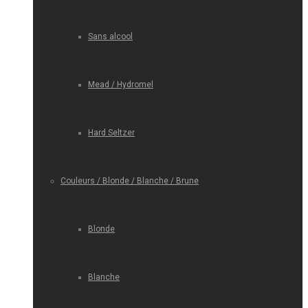
Sans alcool
Mead / Hydromel
Hard Seltzer
Couleurs / Blonde / Blanche / Brune
Blonde
Blanche