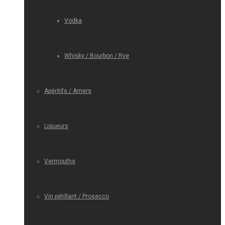
Vodka
Whisky / Bourbon / Rye
Apéritifs / Amers
Liqueurs
Vermouths
Vin pétillant / Prosecco