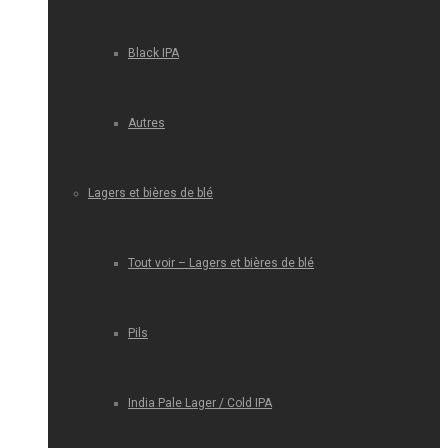
Black IPA
Autres
Lagers et bières de blé
Tout voir – Lagers et bières de blé
Pils
India Pale Lager / Cold IPA