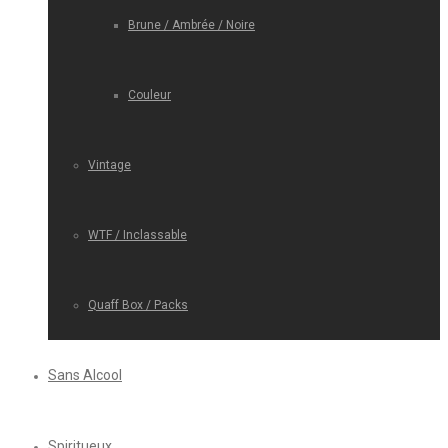
Brune / Ambrée / Noire
Couleur
Vintage
WTF / Inclassable
Quaff Box / Packs
Sans Alcool
Spiritueux