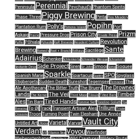
Perennial
Peninsula
Peychaud's
Phantom Spirits
Piggy Brewing
Phase Three
Pinta
Pips Meadery
Popihn
Polly's
Plantation Rum
Port
Pomona Island
Prizm
Prison City
Askaig
Pressure Drop
Prairie
Private Press
Revolution
Põhjala
Pulfer
Pühaste
RaR Brewing
Resident Culture
Sante
Brewing
Sacrilège
Romeo's
Root + Branch
Rothaus
Adairius
Schenker
Schlenkerla
Schneider Weisse
Schramm's
Side Project
Siren
Smooj
Soquee
Septante-Deux
Sir John
Soma
Sparkle
SPO
Spanish Marie
Spartacus
Spyglass
Spaten
Stigbergets
Sudden Death
Sureshot
Tegernsee
The
Temporal
The Drowned
Ale Apothecary
The Bitter Truth
The Bruery
The Veil
Lands
Timber
The Kernel
Third Moon
Tilquin
Tilted Barn
Tired Hands
Ales
Tin Barn
Tommie Sjef
Toppling Goliath
Tox
Trillium
To Øl
Track
Transient Artisan Ales
Brewing
Triple
Troon
Turning Point
Twin Elephant
Une Année
Crossing
Vault City
Varietal
Untitled Art
Varvar
Utopia
Verdant
Voyou
Wayfinder
Vif
Vitamin Sea
Weihenstephaner
Wild Creatures
Wildery Brutal
WeldWerks