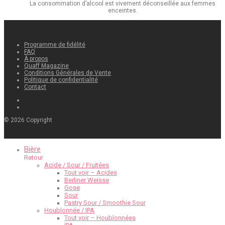
La consommation d’alcool est vivement déconseillée aux femmes
enceintes.
Programme de fidélité
FAQ
À propos
Quaff Magazine
Conditions Générales de Vente
Politique de confidentialité
Contact
©
2026
Copyright
Bière
Retour
Acide / Sour / Fruitées
Tout voir – Acides
Berliner Weisse
Gose
Sour
Pastry Sour / Smoothie Sour
Houblonnée / IPA
Tout voir – Houblonnées