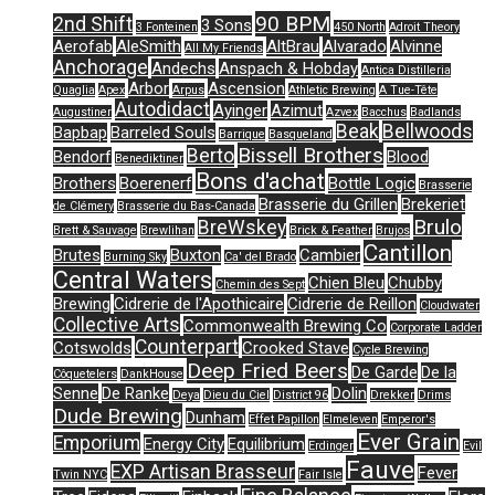
90 BPM
2nd Shift
3 Sons
3 Fonteinen
450 North
Adroit Theory
Aerofab
AleSmith
AltBrau
Alvarado
Alvinne
All My Friends
Anchorage
Andechs
Anspach & Hobday
Antica Distilleria
Arbor
Ascension
Quaglia
Apex
Arpus
Athletic Brewing
A Tue-Tête
Autodidact
Ayinger
Azimut
Augustiner
Azvex
Bacchus
Badlands
Beak
Bellwoods
Bapbap
Barreled Souls
Barrique
Basqueland
Bissell Brothers
Berto
Bendorf
Blood
Benediktiner
Bons d'achat
Brothers
Boerenerf
Bottle Logic
Brasserie
Brasserie du Grillen
Brekeriet
de Clémery
Brasserie du Bas-Canada
Brulo
BreWskey
Brett & Sauvage
Brewlihan
Brick & Feather
Brujos
Cantillon
Brutes
Buxton
Cambier
Burning Sky
Ca' del Brado
Central Waters
Chien Bleu
Chubby
Chemin des Sept
Brewing
Cidrerie de l'Apothicaire
Cidrerie de Reillon
Cloudwater
Collective Arts
Commonwealth Brewing Co
Corporate Ladder
Counterpart
Cotswolds
Crooked Stave
Cycle Brewing
Deep Fried Beers
De Garde
De la
Côquetelers
DankHouse
Senne
De Ranke
Dolin
Deya
Dieu du Ciel
District 96
Drekker
Drims
Dude Brewing
Dunham
Effet Papillon
Elmeleven
Emperor's
Ever Grain
Emporium
Energy City
Equilibrium
Erdinger
Evil
Fauve
EXP Artisan Brasseur
Fever
Twin NYC
Fair Isle