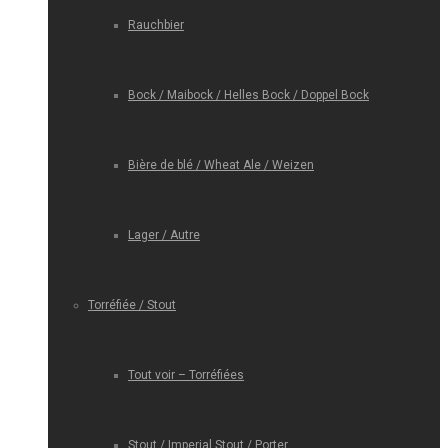
Rauchbier
Bock / Maibock / Helles Bock / Doppel Bock
Bière de blé / Wheat Ale / Weizen
Lager / Autre
Torréfiée / Stout
Tout voir – Torréfiées
Stout / Imperial Stout / Porter