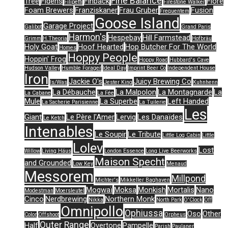
Fine Balance
Tree
Fidens
Finback
Flore
Filipetti
Firestone Walker
Foam Brewers
Franziskaner
Frau Gruber
Fusion
Frequentem
Goose Island
Garage Project
Galibot
Grand Paris
Harmon's
Hespebay
Hill Farmstead
Grimm
H.Theoria
Hofbräu
Holy Goat
Hoof Hearted
Hop Butcher For The World
Homes
Hoppy People
Hoppin' Frog
Hoppy Road
Hubbard's Cave
Hudson Valley
Humble Forager
Ideal Day
Imprint Beer Co
Independent House
Iron
Jackie O's
Juicy Brewing Co
Is/Was
Jester King
Kuhnhenn
La Débauche
La Malpolon
La Montagnarde
La
La Cabane
La Fée
Mule
La Superbe
Left Handed
La Sacherie Parisienne
La Tuilerie
Les
Giant
Le Père l'Amer
Lervig
Les Danaïdes
Le Ketch
Intenables
Le Soupir
Le Tribute
Little Log Cabin
Little
Lolev
Lost
Willow
Living Häus
London Essence
Long Live Beerworks
Maison Specht
and Grounded
Low Key
Menaud
Messorem
Millpond
Michter's
Mikkeller Baghaven
Mogwaï
Moksa
Monkish
Mortalis
Nano
Modestman
Moersleutel
Cinco
Nerdbrewing
Northern Monk
Nikka
North Park
O'Clock
Off
Omnipollo
Ophiussa
Oso
Other
Color
Offshoot
Orpheus
Outer Range
Half
Overtone
Pampelle
Parish
Paulaner