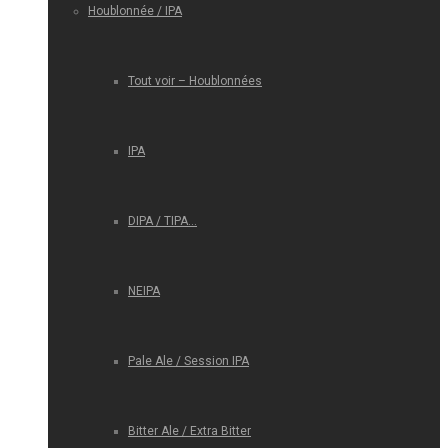
Houblonnée / IPA
Tout voir – Houblonnées
IPA
DIPA / TIPA…
NEIPA
Pale Ale / Session IPA
Bitter Ale / Extra Bitter