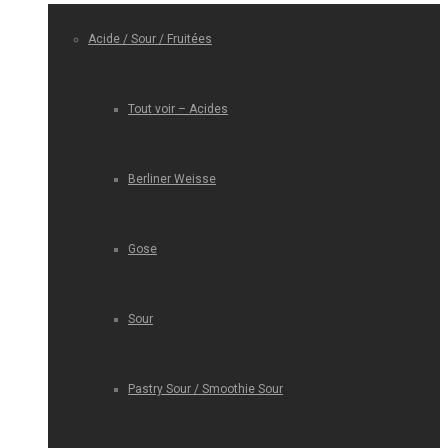
Acide / Sour / Fruitées
Tout voir – Acides
Berliner Weisse
Gose
Sour
Pastry Sour / Smoothie Sour