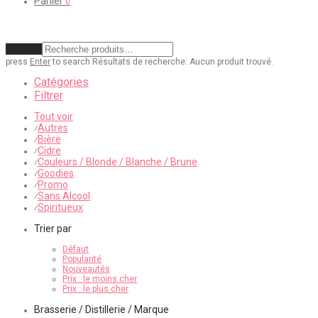
Panier
0
Effacer
press
Enter
to search
Résultats de recherche:
Aucun produit trouvé.
Catégories
Filtrer
Tout voir
Autres
⁄
Bière
⁄
Cidre
⁄
Couleurs / Blonde / Blanche / Brune
⁄
Goodies
⁄
Promo
⁄
Sans Alcool
⁄
Spiritueux
⁄
Trier par
Défaut
Popularité
Nouveautés
Prix : le moins cher
Prix : le plus cher
Brasserie / Distillerie / Marque