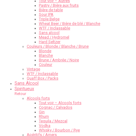
Tout voir – Autres
Pastry / Bière aux fruits
Bière de table
Sour IPA
Triple Belge
Wheat Beer / Bière de blé / Blanche
WTF / Inclassable
Sans alcool
Mead / Hydromel
Hard Seltzer
Couleurs / Blonde / Blanche / Brune
Blonde
Blanche
Brune / Ambrée / Noire
Couleur
Vintage
WTF / Inclassable
Quaff Box / Packs
Sans Alcool
Spiritueux
Retour
Alcools forts
Tout voir – Alcools forts
Cognac / Calvados
Gin
Rhum
Tequila / Mezcal
Vodka
Whisky / Bourbon / Rye
Apéritifs / Amers