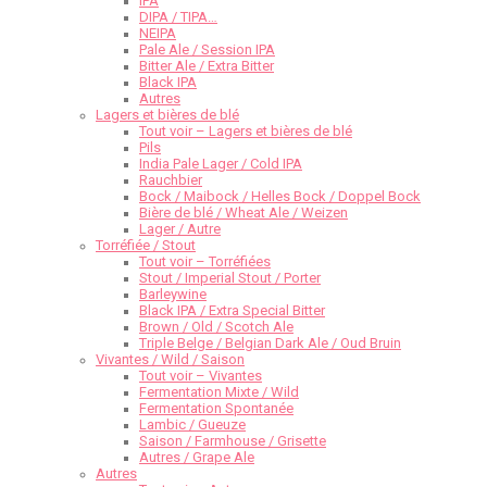
IPA
DIPA / TIPA…
NEIPA
Pale Ale / Session IPA
Bitter Ale / Extra Bitter
Black IPA
Autres
Lagers et bières de blé
Tout voir – Lagers et bières de blé
Pils
India Pale Lager / Cold IPA
Rauchbier
Bock / Maibock / Helles Bock / Doppel Bock
Bière de blé / Wheat Ale / Weizen
Lager / Autre
Torréfiée / Stout
Tout voir – Torréfiées
Stout / Imperial Stout / Porter
Barleywine
Black IPA / Extra Special Bitter
Brown / Old / Scotch Ale
Triple Belge / Belgian Dark Ale / Oud Bruin
Vivantes / Wild / Saison
Tout voir – Vivantes
Fermentation Mixte / Wild
Fermentation Spontanée
Lambic / Gueuze
Saison / Farmhouse / Grisette
Autres / Grape Ale
Autres