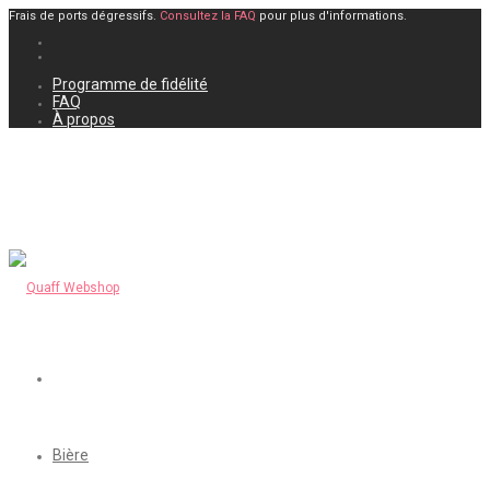
Frais de ports dégressifs.
Consultez la FAQ
pour plus d'informations.
Programme de fidélité
FAQ
À propos
Bière