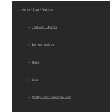
Acide / Sour / Fruitées
Tout voir – Acides
Berliner Weisse
Gose
Sour
Pastry Sour / Smoothie Sour