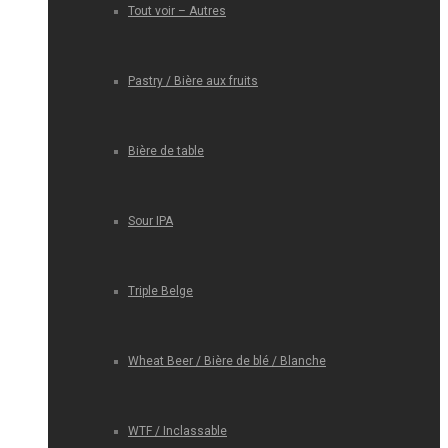
Tout voir – Autres
Pastry / Bière aux fruits
Bière de table
Sour IPA
Triple Belge
Wheat Beer / Bière de blé / Blanche
WTF / Inclassable