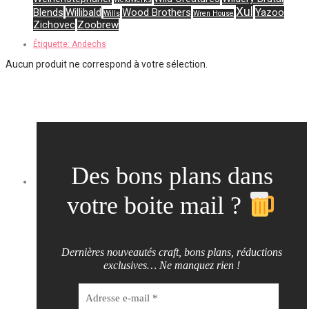
Xul
Blends
Willibald
Wood Brothers
Yazoo
Wills
Wren House
Zichovec
Zoobrew
Étiquette:
Andechs
Aucun produit ne correspond à votre sélection.
Des bons plans dans
votre boite mail ?
Dernières nouveautés craft, bons plans, réductions
exclusives… Ne manquez rien !