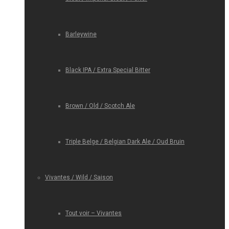
Barleywine
Black IPA / Extra Special Bitter
Brown / Old / Scotch Ale
Triple Belge / Belgian Dark Ale / Oud Bruin
Vivantes / Wild / Saison
Tout voir – Vivantes