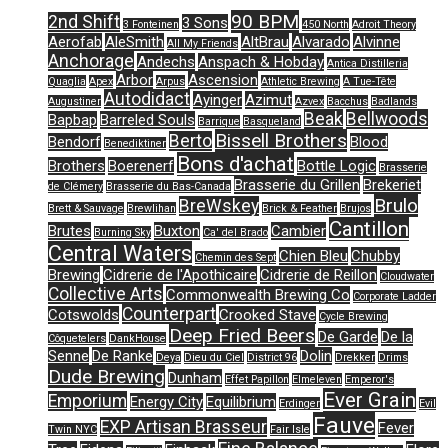
90 BPM
2nd Shift
3 Sons
3 Fonteinen
450 North
Adroit Theory
Aerofab
AleSmith
AltBrau
Alvarado
Alvinne
All My Friends
Anchorage
Andechs
Anspach & Hobday
Antica Distilleria
Arbor
Ascension
Quaglia
Apex
Arpus
Athletic Brewing
A Tue-Tête
Autodidact
Ayinger
Azimut
Augustiner
Azvex
Bacchus
Badlands
Beak
Bellwoods
Bapbap
Barreled Souls
Barrique
Basqueland
Bissell Brothers
Berto
Bendorf
Blood
Benediktiner
Bons d'achat
Brothers
Boerenerf
Bottle Logic
Brasserie
Brasserie du Grillen
Brekeriet
de Clémery
Brasserie du Bas-Canada
Brulo
BreWskey
Brett & Sauvage
Brewlihan
Brick & Feather
Brujos
Cantillon
Brutes
Buxton
Cambier
Burning Sky
Ca' del Brado
Central Waters
Chien Bleu
Chubby
Chemin des Sept
Brewing
Cidrerie de l'Apothicaire
Cidrerie de Reillon
Cloudwater
Collective Arts
Commonwealth Brewing Co
Corporate Ladder
Counterpart
Cotswolds
Crooked Stave
Cycle Brewing
Deep Fried Beers
De Garde
De la
Côquetelers
DankHouse
Senne
De Ranke
Dolin
Deya
Dieu du Ciel
District 96
Drekker
Drims
Dude Brewing
Dunham
Effet Papillon
Elmeleven
Emperor's
Ever Grain
Emporium
Energy City
Equilibrium
Erdinger
Evil
Fauve
EXP Artisan Brasseur
Fever
Twin NYC
Fair Isle