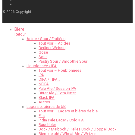
©
2026
Copyright
Bière
Retour
Acide / Sour / Fruitées
Tout voir – Acides
Berliner Weisse
Gose
Sour
Pastry Sour / Smoothie Sour
Houblonnée / IPA
Tout voir – Houblonnées
IPA
DIPA / TIPA…
NEIPA
Pale Ale / Session IPA
Bitter Ale / Extra Bitter
Black IPA
Autres
Lagers et bières de blé
Tout voir – Lagers et bières de blé
Pils
India Pale Lager / Cold IPA
Rauchbier
Bock / Maibock / Helles Bock / Doppel Bock
Bière de blé / Wheat Ale / Weizen