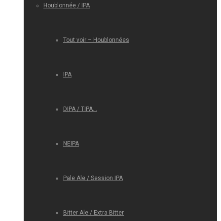
Houblonnée / IPA
Tout voir – Houblonnées
IPA
DIPA / TIPA…
NEIPA
Pale Ale / Session IPA
Bitter Ale / Extra Bitter