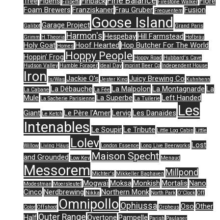
Fine Balance
Tree
Fidens
Finback
Flore
Filipetti
Firestone Walker
Foam Brewers
Franziskaner
Frau Gruber
Fusion
Frequentem
Goose Island
Garage Project
Galibot
Grand Paris
Harmon's
Hespebay
Hill Farmstead
Grimm
H.Theoria
Hofbräu
Holy Goat
Hoof Hearted
Hop Butcher For The World
Homes
Hoppy People
Hoppin' Frog
Hoppy Road
Hubbard's Cave
Hudson Valley
Humble Forager
Ideal Day
Imprint Beer Co
Independent House
Iron
Jackie O's
Juicy Brewing Co
Is/Was
Jester King
Kuhnhenn
La Débauche
La Malpolon
La Montagnarde
La
La Cabane
La Fée
Mule
La Superbe
Left Handed
La Sacherie Parisienne
La Tuilerie
Les
Giant
Le Père l'Amer
Lervig
Les Danaïdes
Le Ketch
Intenables
Le Soupir
Le Tribute
Little Log Cabin
Little
Lolev
Lost
Willow
Living Häus
London Essence
Long Live Beerworks
Maison Specht
and Grounded
Low Key
Menaud
Messorem
Millpond
Michter's
Mikkeller Baghaven
Mogwaï
Moksa
Monkish
Mortalis
Nano
Modestman
Moersleutel
Cinco
Nerdbrewing
Northern Monk
Nikka
North Park
O'Clock
Off
Omnipollo
Ophiussa
Oso
Other
Color
Offshoot
Orpheus
Outer Range
Half
Overtone
Pampelle
Parish
Paulaner