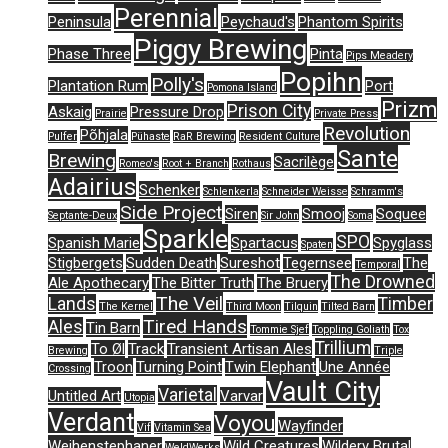
Perennial
Peninsula
Peychaud's
Phantom Spirits
Piggy Brewing
Phase Three
Pinta
Pips Meadery
Popihn
Polly's
Plantation Rum
Port
Pomona Island
Prizm
Prison City
Askaig
Pressure Drop
Prairie
Private Press
Revolution
Põhjala
Pulfer
Pühaste
RaR Brewing
Resident Culture
Sante
Brewing
Sacrilège
Romeo's
Root + Branch
Rothaus
Adairius
Schenker
Schlenkerla
Schneider Weisse
Schramm's
Side Project
Siren
Smooj
Soquee
Septante-Deux
Sir John
Soma
Sparkle
SPO
Spanish Marie
Spartacus
Spyglass
Spaten
Stigbergets
Sudden Death
Sureshot
Tegernsee
The
Temporal
The Drowned
Ale Apothecary
The Bitter Truth
The Bruery
The Veil
Lands
Timber
The Kernel
Third Moon
Tilquin
Tilted Barn
Tired Hands
Ales
Tin Barn
Tommie Sjef
Toppling Goliath
Tox
Trillium
To Øl
Track
Transient Artisan Ales
Brewing
Triple
Troon
Turning Point
Twin Elephant
Une Année
Crossing
Vault City
Varietal
Untitled Art
Varvar
Utopia
Verdant
Voyou
Wayfinder
Vif
Vitamin Sea
Weihenstephaner
Wild Creatures
Wildery Brutal
WeldWerks