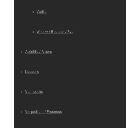
Vodka
Whisky / Bourbon / Rye
Apéritifs / Amers
Liqueurs
Vermouths
Vin pétillant / Prosecco