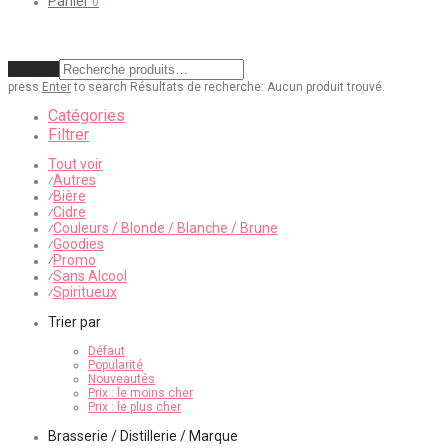
Panier
0
Effacer
press
Enter
to search
Résultats de recherche:
Aucun produit trouvé.
Catégories
Filtrer
Tout voir
Autres
⁄
Bière
⁄
Cidre
⁄
Couleurs / Blonde / Blanche / Brune
⁄
Goodies
⁄
Promo
⁄
Sans Alcool
⁄
Spiritueux
⁄
Trier par
Défaut
Popularité
Nouveautés
Prix : le moins cher
Prix : le plus cher
Brasserie / Distillerie / Marque