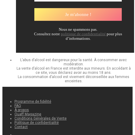
Nous ne spammons pas.
Consultez notre
politique de confidentialité
pour plus
d’informations.
L’abus d’alcool est dangereux pour la santé. À consommer avec
modération.
La vente d’alcool en France est interdite aux mineurs. En accédant à
ce site, vous déclarez avoir au moins 18 ans.
La consommation d’alcool est vivement déconseillée aux femmes
enceintes.
Programme de fidélité
FAQ
À propos
Quaff Magazine
Conditions Générales de Vente
Politique de confidentialité
Contact