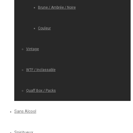
Brune / Ambrée / Noire
Couleur
Vintage
WTF / Inclassable
Quaff Box / Packs
Sans Alcool
Spiritueux