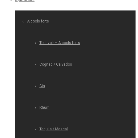
Alcools forts
Tout voir – Alcools forts
Cognac / Calvados
Gin
Rhum
Tequila / Mezcal