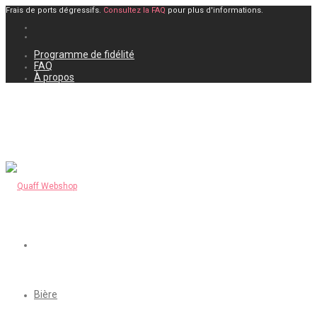
Frais de ports dégressifs.
Consultez la FAQ
pour plus d'informations.
Programme de fidélité
FAQ
À propos
Bière