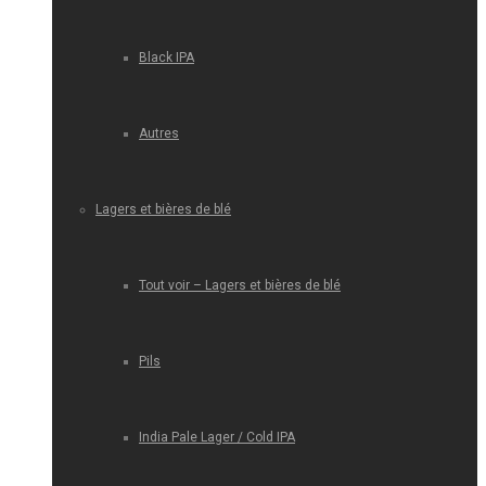
Black IPA
Autres
Lagers et bières de blé
Tout voir – Lagers et bières de blé
Pils
India Pale Lager / Cold IPA