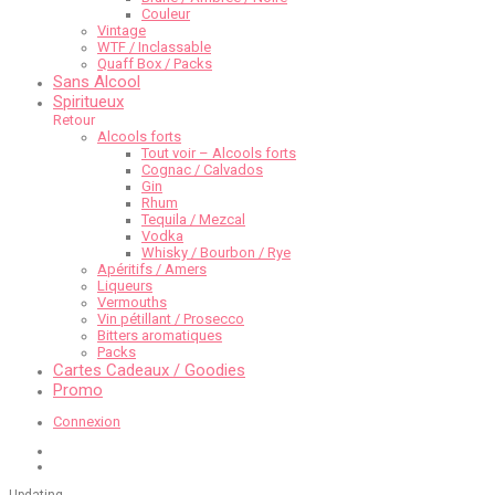
Couleur
Vintage
WTF / Inclassable
Quaff Box / Packs
Sans Alcool
Spiritueux
Retour
Alcools forts
Tout voir – Alcools forts
Cognac / Calvados
Gin
Rhum
Tequila / Mezcal
Vodka
Whisky / Bourbon / Rye
Apéritifs / Amers
Liqueurs
Vermouths
Vin pétillant / Prosecco
Bitters aromatiques
Packs
Cartes Cadeaux / Goodies
Promo
Connexion