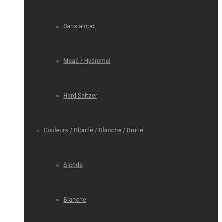
Sans alcool
Mead / Hydromel
Hard Seltzer
Couleurs / Blonde / Blanche / Brune
Blonde
Blanche