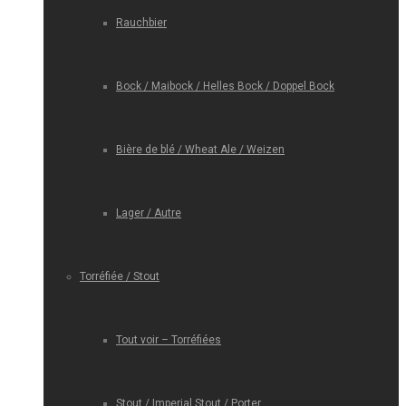
Rauchbier
Bock / Maibock / Helles Bock / Doppel Bock
Bière de blé / Wheat Ale / Weizen
Lager / Autre
Torréfiée / Stout
Tout voir – Torréfiées
Stout / Imperial Stout / Porter