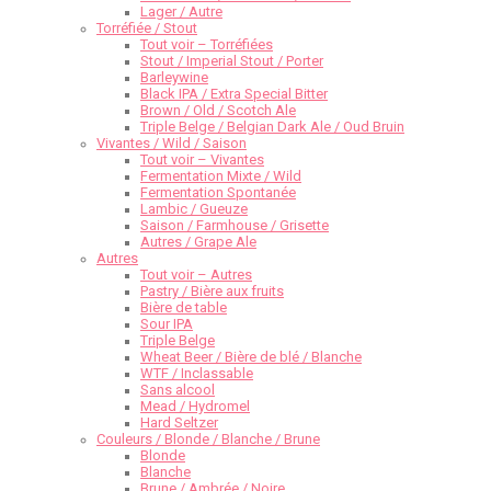
Lager / Autre
Torréfiée / Stout
Tout voir – Torréfiées
Stout / Imperial Stout / Porter
Barleywine
Black IPA / Extra Special Bitter
Brown / Old / Scotch Ale
Triple Belge / Belgian Dark Ale / Oud Bruin
Vivantes / Wild / Saison
Tout voir – Vivantes
Fermentation Mixte / Wild
Fermentation Spontanée
Lambic / Gueuze
Saison / Farmhouse / Grisette
Autres / Grape Ale
Autres
Tout voir – Autres
Pastry / Bière aux fruits
Bière de table
Sour IPA
Triple Belge
Wheat Beer / Bière de blé / Blanche
WTF / Inclassable
Sans alcool
Mead / Hydromel
Hard Seltzer
Couleurs / Blonde / Blanche / Brune
Blonde
Blanche
Brune / Ambrée / Noire