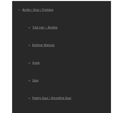
Acide / Sour / Fruitées
Tout voir – Acides
Berliner Weisse
Gose
Sour
Pastry Sour / Smoothie Sour