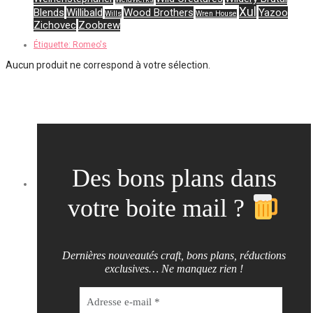
Xul
Blends
Willibald
Wood Brothers
Yazoo
Wills
Wren House
Zichovec
Zoobrew
Étiquette:
Romeo's
Aucun produit ne correspond à votre sélection.
Des bons plans dans
votre boite mail ?
Dernières nouveautés craft, bons plans, réductions
exclusives… Ne manquez rien !