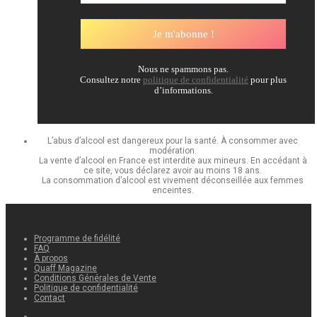
Nous ne spammons pas.
Consultez notre
politique de confidentialité
pour plus
d’informations.
L’abus d’alcool est dangereux pour la santé. À consommer avec
modération.
La vente d’alcool en France est interdite aux mineurs. En accédant à
ce site, vous déclarez avoir au moins 18 ans.
La consommation d’alcool est vivement déconseillée aux femmes
enceintes.
Programme de fidélité
FAQ
À propos
Quaff Magazine
Conditions Générales de Vente
Politique de confidentialité
Contact