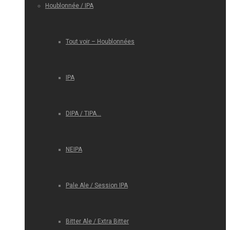
Houblonnée / IPA
Tout voir – Houblonnées
IPA
DIPA / TIPA…
NEIPA
Pale Ale / Session IPA
Bitter Ale / Extra Bitter