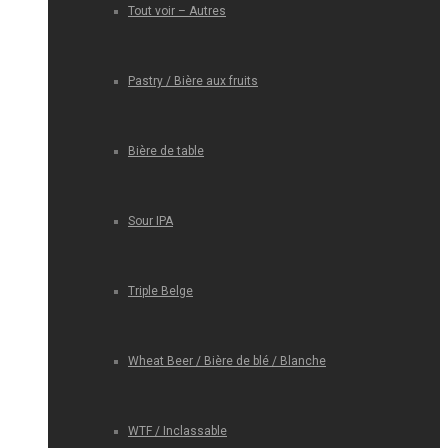
Tout voir – Autres
Pastry / Bière aux fruits
Bière de table
Sour IPA
Triple Belge
Wheat Beer / Bière de blé / Blanche
WTF / Inclassable