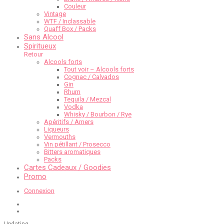
Couleur
Vintage
WTF / Inclassable
Quaff Box / Packs
Sans Alcool
Spiritueux
Retour
Alcools forts
Tout voir – Alcools forts
Cognac / Calvados
Gin
Rhum
Tequila / Mezcal
Vodka
Whisky / Bourbon / Rye
Apéritifs / Amers
Liqueurs
Vermouths
Vin pétillant / Prosecco
Bitters aromatiques
Packs
Cartes Cadeaux / Goodies
Promo
Connexion