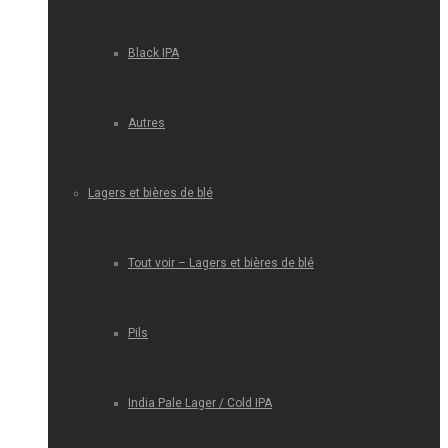
Black IPA
Autres
Lagers et bières de blé
Tout voir – Lagers et bières de blé
Pils
India Pale Lager / Cold IPA