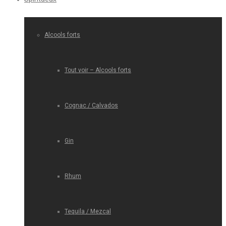
Alcools forts
Tout voir – Alcools forts
Cognac / Calvados
Gin
Rhum
Tequila / Mezcal