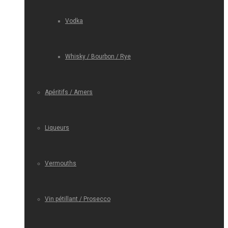
Vodka
Whisky / Bourbon / Rye
Apéritifs / Amers
Liqueurs
Vermouths
Vin pétillant / Prosecco