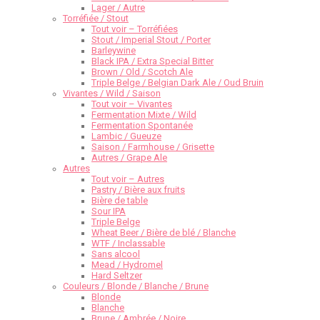
Lager / Autre
Torréfiée / Stout
Tout voir – Torréfiées
Stout / Imperial Stout / Porter
Barleywine
Black IPA / Extra Special Bitter
Brown / Old / Scotch Ale
Triple Belge / Belgian Dark Ale / Oud Bruin
Vivantes / Wild / Saison
Tout voir – Vivantes
Fermentation Mixte / Wild
Fermentation Spontanée
Lambic / Gueuze
Saison / Farmhouse / Grisette
Autres / Grape Ale
Autres
Tout voir – Autres
Pastry / Bière aux fruits
Bière de table
Sour IPA
Triple Belge
Wheat Beer / Bière de blé / Blanche
WTF / Inclassable
Sans alcool
Mead / Hydromel
Hard Seltzer
Couleurs / Blonde / Blanche / Brune
Blonde
Blanche
Brune / Ambrée / Noire