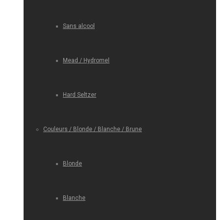
Sans alcool
Mead / Hydromel
Hard Seltzer
Couleurs / Blonde / Blanche / Brune
Blonde
Blanche