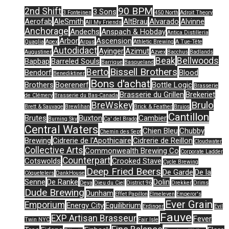
90 BPM
2nd Shift
3 Sons
3 Fonteinen
450 North
Adroit Theory
Aerofab
AleSmith
AltBrau
Alvarado
Alvinne
All My Friends
Anchorage
Andechs
Anspach & Hobday
Antica Distilleria
Arbor
Ascension
Quaglia
Apex
Arpus
Athletic Brewing
A Tue-Tête
Autodidact
Ayinger
Azimut
Augustiner
Azvex
Bacchus
Badlands
Beak
Bellwoods
Bapbap
Barreled Souls
Barrique
Basqueland
Bissell Brothers
Berto
Bendorf
Blood
Benediktiner
Bons d'achat
Brothers
Boerenerf
Bottle Logic
Brasserie
Brasserie du Grillen
Brekeriet
de Clémery
Brasserie du Bas-Canada
Brulo
BreWskey
Brett & Sauvage
Brewlihan
Brick & Feather
Brujos
Cantillon
Brutes
Buxton
Cambier
Burning Sky
Ca' del Brado
Central Waters
Chien Bleu
Chubby
Chemin des Sept
Brewing
Cidrerie de l'Apothicaire
Cidrerie de Reillon
Cloudwater
Collective Arts
Commonwealth Brewing Co
Corporate Ladder
Counterpart
Cotswolds
Crooked Stave
Cycle Brewing
Deep Fried Beers
De Garde
De la
Côquetelers
DankHouse
Senne
De Ranke
Dolin
Deya
Dieu du Ciel
District 96
Drekker
Drims
Dude Brewing
Dunham
Effet Papillon
Elmeleven
Emperor's
Ever Grain
Emporium
Energy City
Equilibrium
Erdinger
Evil
Fauve
EXP Artisan Brasseur
Fever
Twin NYC
Fair Isle