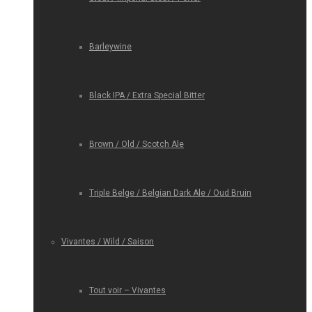
Barleywine
Black IPA / Extra Special Bitter
Brown / Old / Scotch Ale
Triple Belge / Belgian Dark Ale / Oud Bruin
Vivantes / Wild / Saison
Tout voir – Vivantes