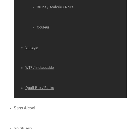
Brune / Ambrée / Noire
Couleur
Vintage
WTF / Inclassable
Quaff Box / Packs
Sans Alcool
Spiritueux