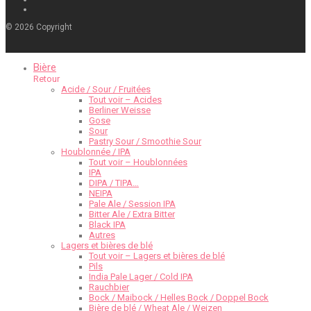
©
2026
Copyright
Bière
Retour
Acide / Sour / Fruitées
Tout voir – Acides
Berliner Weisse
Gose
Sour
Pastry Sour / Smoothie Sour
Houblonnée / IPA
Tout voir – Houblonnées
IPA
DIPA / TIPA…
NEIPA
Pale Ale / Session IPA
Bitter Ale / Extra Bitter
Black IPA
Autres
Lagers et bières de blé
Tout voir – Lagers et bières de blé
Pils
India Pale Lager / Cold IPA
Rauchbier
Bock / Maibock / Helles Bock / Doppel Bock
Bière de blé / Wheat Ale / Weizen