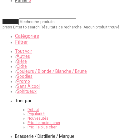
Panier
0
Effacer
press
Enter
to search
Résultats de recherche:
Aucun produit trouvé.
Catégories
Filtrer
Tout voir
Autres
⁄
Bière
⁄
Cidre
⁄
Couleurs / Blonde / Blanche / Brune
⁄
Goodies
⁄
Promo
⁄
Sans Alcool
⁄
Spiritueux
⁄
Trier par
Défaut
Popularité
Nouveautés
Prix : le moins cher
Prix : le plus cher
Brasserie / Distillerie / Marque