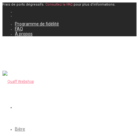
Frais de ports dégressifs.
Consultez la FAQ
pour plus d'informations.
Programme de fidélité
FAQ
À propos
Bière