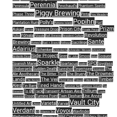
Perennial
Peninsula
Peychaud's
Phantom Spirits
Piggy Brewing
Phase Three
Pinta
Pips Meadery
Popihn
Polly's
Plantation Rum
Port
Pomona Island
Prizm
Prison City
Askaig
Pressure Drop
Prairie
Private Press
Revolution
Põhjala
Pulfer
Pühaste
RaR Brewing
Resident Culture
Sante
Brewing
Sacrilège
Romeo's
Root + Branch
Rothaus
Adairius
Schenker
Schlenkerla
Schneider Weisse
Schramm's
Side Project
Siren
Smooj
Soquee
Septante-Deux
Sir John
Soma
Sparkle
SPO
Spanish Marie
Spartacus
Spyglass
Spaten
Stigbergets
Sudden Death
Sureshot
Tegernsee
The
Temporal
The Drowned
Ale Apothecary
The Bitter Truth
The Bruery
The Veil
Lands
Timber
The Kernel
Third Moon
Tilquin
Tilted Barn
Tired Hands
Ales
Tin Barn
Tommie Sjef
Toppling Goliath
Tox
Trillium
To Øl
Track
Transient Artisan Ales
Brewing
Triple
Troon
Turning Point
Twin Elephant
Une Année
Crossing
Vault City
Varietal
Untitled Art
Varvar
Utopia
Verdant
Voyou
Wayfinder
Vif
Vitamin Sea
Weihenstephaner
Wild Creatures
Wildery Brutal
WeldWerks