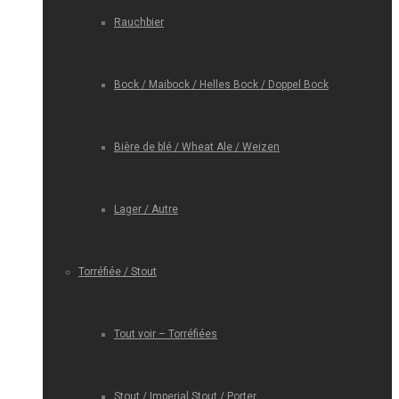
Rauchbier
Bock / Maibock / Helles Bock / Doppel Bock
Bière de blé / Wheat Ale / Weizen
Lager / Autre
Torréfiée / Stout
Tout voir – Torréfiées
Stout / Imperial Stout / Porter