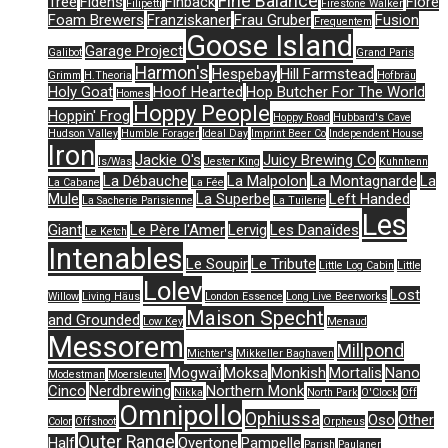
Fine Balance
Tree
Fidens
Finback
Flore
Filipetti
Firestone Walker
Foam Brewers
Franziskaner
Frau Gruber
Fusion
Frequentem
Goose Island
Garage Project
Galibot
Grand Paris
Harmon's
Hespebay
Hill Farmstead
Grimm
H.Theoria
Hofbräu
Holy Goat
Hoof Hearted
Hop Butcher For The World
Homes
Hoppy People
Hoppin' Frog
Hoppy Road
Hubbard's Cave
Hudson Valley
Humble Forager
Ideal Day
Imprint Beer Co
Independent House
Iron
Jackie O's
Juicy Brewing Co
Is/Was
Jester King
Kuhnhenn
La Débauche
La Malpolon
La Montagnarde
La
La Cabane
La Fée
Mule
La Superbe
Left Handed
La Sacherie Parisienne
La Tuilerie
Les
Giant
Le Père l'Amer
Lervig
Les Danaïdes
Le Ketch
Intenables
Le Soupir
Le Tribute
Little Log Cabin
Little
Lolev
Lost
Willow
Living Häus
London Essence
Long Live Beerworks
Maison Specht
and Grounded
Low Key
Menaud
Messorem
Millpond
Michter's
Mikkeller Baghaven
Mogwaï
Moksa
Monkish
Mortalis
Nano
Modestman
Moersleutel
Cinco
Nerdbrewing
Northern Monk
Nikka
North Park
O'Clock
Off
Omnipollo
Ophiussa
Oso
Other
Color
Offshoot
Orpheus
Outer Range
Half
Overtone
Pampelle
Parish
Paulaner