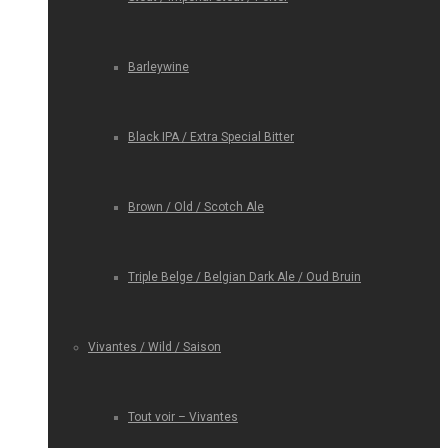
Barleywine
Black IPA / Extra Special Bitter
Brown / Old / Scotch Ale
Triple Belge / Belgian Dark Ale / Oud Bruin
Vivantes / Wild / Saison
Tout voir – Vivantes