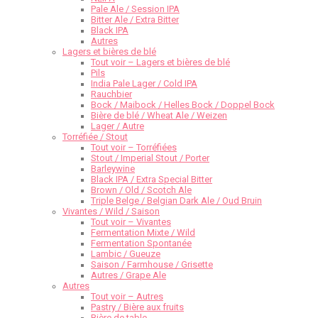
Pale Ale / Session IPA
Bitter Ale / Extra Bitter
Black IPA
Autres
Lagers et bières de blé
Tout voir – Lagers et bières de blé
Pils
India Pale Lager / Cold IPA
Rauchbier
Bock / Maibock / Helles Bock / Doppel Bock
Bière de blé / Wheat Ale / Weizen
Lager / Autre
Torréfiée / Stout
Tout voir – Torréfiées
Stout / Imperial Stout / Porter
Barleywine
Black IPA / Extra Special Bitter
Brown / Old / Scotch Ale
Triple Belge / Belgian Dark Ale / Oud Bruin
Vivantes / Wild / Saison
Tout voir – Vivantes
Fermentation Mixte / Wild
Fermentation Spontanée
Lambic / Gueuze
Saison / Farmhouse / Grisette
Autres / Grape Ale
Autres
Tout voir – Autres
Pastry / Bière aux fruits
Bière de table