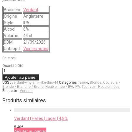
Brasserie
Verdant
Origine
Angleterre
Style
IPA
Alcool
6%
Volume
44 cl
DDM
21/09/2026
Untappd
Voir les notes
En stock
Quantité
Qté
Ajouter au panier
UGS :
verdant-why-am-i-like-this-44
Catégories :
Bière
,
Blonde
,
Couleurs /
Blonde / Blanche / Brune
,
Houblonnée / IPA
,
IPA
,
Tout voir - Houblonnées
Étiquette :
Verdant
Produits similaires
Verdant | Helles | Lager | 4,8%
5,40
€
Ajouter au panier