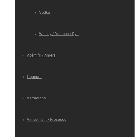
Vodka
Whisky / Bourbon / Rye
Apéritifs / Amers
Liqueurs
Vermouths
Vin pétillant / Prosecco