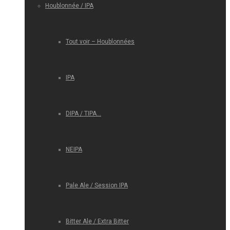
Houblonnée / IPA
Tout voir – Houblonnées
IPA
DIPA / TIPA…
NEIPA
Pale Ale / Session IPA
Bitter Ale / Extra Bitter