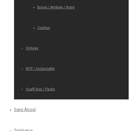
Brune / Ambrée / Noire
Couleur
Vintage
WTF / Inclassable
Quaff Box / Packs
Sans Alcool
Spiritueux