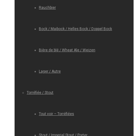
Rauchbier
Bock / Maibock / Helles Bock / Doppel Bock
Bière de blé / Wheat Ale / Weizen
Lager / Autre
Torréfiée / Stout
Tout voir – Torréfiées
Stout / Imperial Stout / Porter