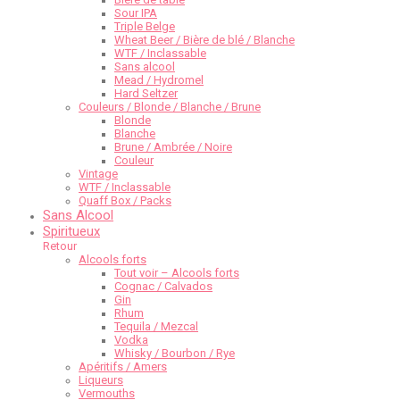
Sour IPA
Triple Belge
Wheat Beer / Bière de blé / Blanche
WTF / Inclassable
Sans alcool
Mead / Hydromel
Hard Seltzer
Couleurs / Blonde / Blanche / Brune
Blonde
Blanche
Brune / Ambrée / Noire
Couleur
Vintage
WTF / Inclassable
Quaff Box / Packs
Sans Alcool
Spiritueux
Retour
Alcools forts
Tout voir – Alcools forts
Cognac / Calvados
Gin
Rhum
Tequila / Mezcal
Vodka
Whisky / Bourbon / Rye
Apéritifs / Amers
Liqueurs
Vermouths