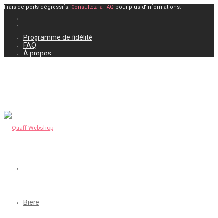
Frais de ports dégressifs.
Consultez la FAQ
pour plus d'informations.
Programme de fidélité
FAQ
À propos
Bière