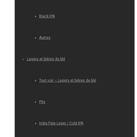
Black IPA
Autres
Lagers et bières de blé
Tout voir – Lagers et bières de blé
Pils
India Pale Lager / Cold IPA