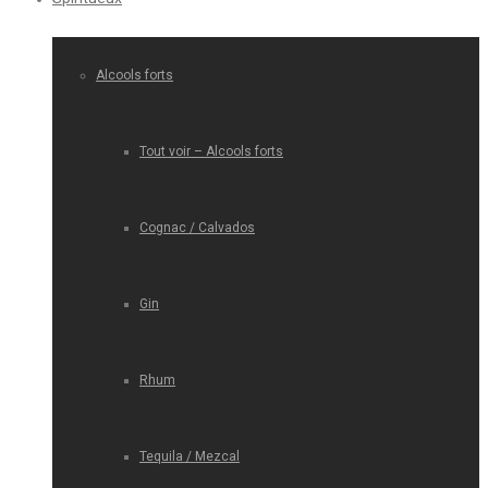
Alcools forts
Tout voir – Alcools forts
Cognac / Calvados
Gin
Rhum
Tequila / Mezcal