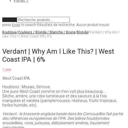
Panier
0
Effacer
press
Enter
to search
Résultats de recherche:
Aucun produit trouvé.
Boutique
/
Couleurs / Blonde / Blanche / Brune
/
Blonde
/
Verdant | Why Am I
Like This? | West Coast IPA | 6%
Verdant | Why Am I Like This? | West
Coast IPA | 6%
7,90
€
West Coast IPA.
Houblons : Mosaic, Simcoe.
Une pure West Coast comme on n’en voit plus beaucoup…
Sèche, amère, une robe lumineuse et des saveurs à la fois
marquées et variées (pamplemousse, résineux, fruits tropicaux,
herbe humide, etc).
Verdant : la brasserie anglaise basée dans les Cornouailles fait partie
des références européennes de l’IPA. Des bières houblonnées
ensoleillées, vives, juteuses, délicatement amères, hautement
percutantes.