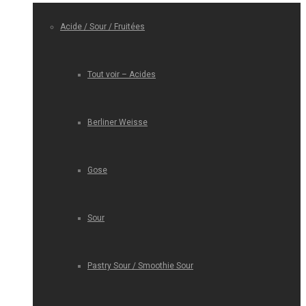
Acide / Sour / Fruitées
Tout voir – Acides
Berliner Weisse
Gose
Sour
Pastry Sour / Smoothie Sour