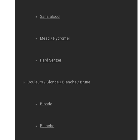
Sans alcool
Mead / Hydromel
Hard Seltzer
Couleurs / Blonde / Blanche / Brune
Blonde
Blanche