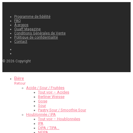
Programme de fidélité
FAQ
À propos
Quaff Magazine
Conditions Générales de Vente
Politique de confidentialité
Contact
©
2026
Copyright
Bière
Retour
Acide / Sour / Fruitées
Tout voir – Acides
Berliner Weisse
Gose
Sour
Pastry Sour / Smoothie Sour
Houblonnée / IPA
Tout voir – Houblonnées
IPA
DIPA / TIPA…
NEIPA