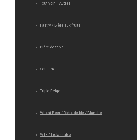
Tout voir – Autres
Pastry / Bière aux fruits
Bière de table
Sour IPA
Triple Belge
Wheat Beer / Bière de blé / Blanche
WTF / Inclassable