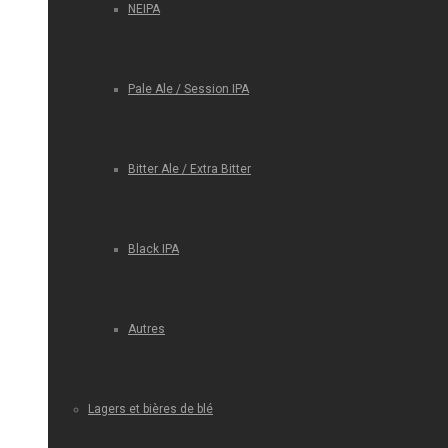
NEIPA
Pale Ale / Session IPA
Bitter Ale / Extra Bitter
Black IPA
Autres
Lagers et bières de blé