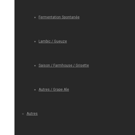
Fermentation Spontanée
Lambic / Gueuze
Saison / Farmhouse / Grisette
Autres / Grape Ale
Autres