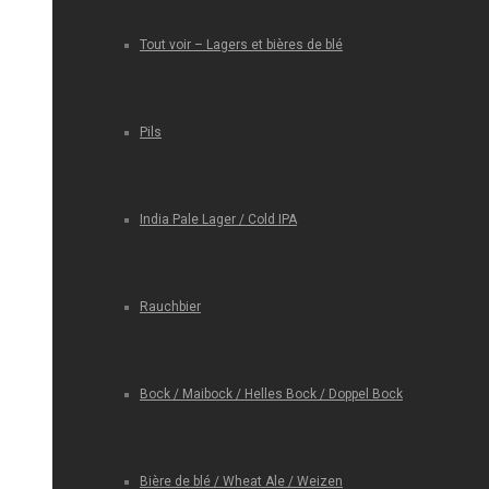
Tout voir – Lagers et bières de blé
Pils
India Pale Lager / Cold IPA
Rauchbier
Bock / Maibock / Helles Bock / Doppel Bock
Bière de blé / Wheat Ale / Weizen