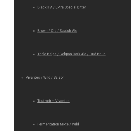
Black IPA / Extra Special Bitter
Brown / Old / Scotch Ale
Triple Belge / Belgian Dark Ale / Oud Bruin
Vivantes / Wild / Saison
Tout voir – Vivantes
Fermentation Mixte / Wild