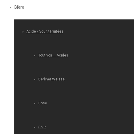
Bière
Acide / Sour / Fruitées
Tout voir – Acides
Berliner Weisse
Gose
Sour