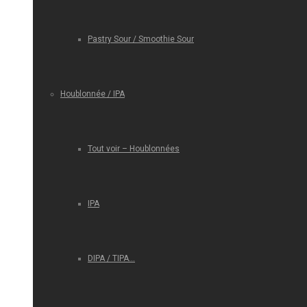
Pastry Sour / Smoothie Sour
Houblonnée / IPA
Tout voir – Houblonnées
IPA
DIPA / TIPA…