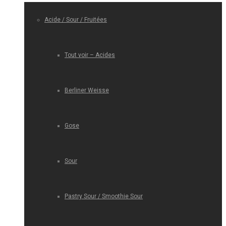
Acide / Sour / Fruitées
Tout voir – Acides
Berliner Weisse
Gose
Sour
Pastry Sour / Smoothie Sour