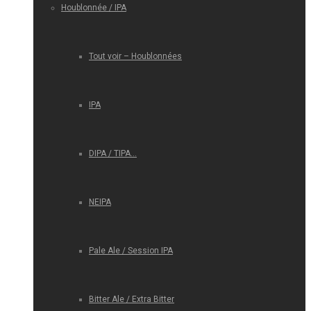
Houblonnée / IPA
Tout voir – Houblonnées
IPA
DIPA / TIPA…
NEIPA
Pale Ale / Session IPA
Bitter Ale / Extra Bitter