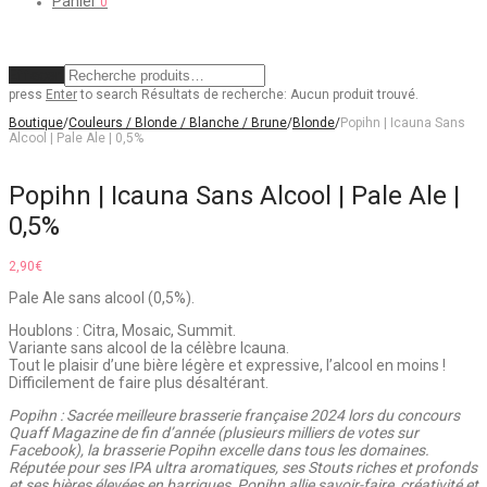
Panier
0
Effacer
press
Enter
to search
Résultats de recherche:
Aucun produit trouvé.
Boutique
/
Couleurs / Blonde / Blanche / Brune
/
Blonde
/
Popihn | Icauna Sans
Alcool | Pale Ale | 0,5%
Popihn | Icauna Sans Alcool | Pale Ale |
0,5%
2,90
€
Pale Ale sans alcool (0,5%).
Houblons : Citra, Mosaic, Summit.
Variante sans alcool de la célèbre Icauna.
Tout le plaisir d’une bière légère et expressive, l’alcool en moins !
Difficilement de faire plus désaltérant.
Popihn : Sacrée meilleure brasserie française 2024 lors du concours
Quaff Magazine de fin d’année (plusieurs milliers de votes sur
Facebook), la brasserie Popihn excelle dans tous les domaines.
Réputée pour ses IPA ultra aromatiques, ses Stouts riches et profonds
et ses bières élevées en barriques, Popihn allie savoir-faire, créativité et