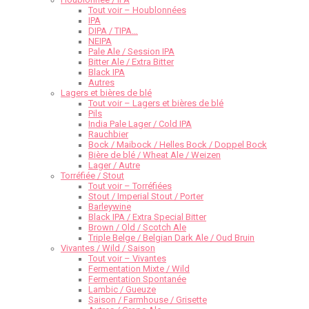
Tout voir – Houblonnées
IPA
DIPA / TIPA…
NEIPA
Pale Ale / Session IPA
Bitter Ale / Extra Bitter
Black IPA
Autres
Lagers et bières de blé
Tout voir – Lagers et bières de blé
Pils
India Pale Lager / Cold IPA
Rauchbier
Bock / Maibock / Helles Bock / Doppel Bock
Bière de blé / Wheat Ale / Weizen
Lager / Autre
Torréfiée / Stout
Tout voir – Torréfiées
Stout / Imperial Stout / Porter
Barleywine
Black IPA / Extra Special Bitter
Brown / Old / Scotch Ale
Triple Belge / Belgian Dark Ale / Oud Bruin
Vivantes / Wild / Saison
Tout voir – Vivantes
Fermentation Mixte / Wild
Fermentation Spontanée
Lambic / Gueuze
Saison / Farmhouse / Grisette