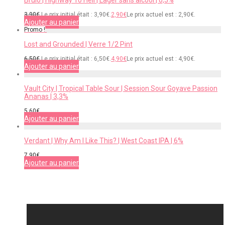
Brulo | Highway To Hell | Lager sans alcool | 0,5%
3,90
€
Le prix initial était : 3,90€.
2,90
€
Le prix actuel est : 2,90€.
Ajouter au panier
Promo !
Lost and Grounded | Verre 1/2 Pint
6,50
€
Le prix initial était : 6,50€.
4,90
€
Le prix actuel est : 4,90€.
Ajouter au panier
Vault City | Tropical Table Sour | Session Sour Goyave Passion
Ananas | 3,3%
5,60
€
Ajouter au panier
Verdant | Why Am I Like This? | West Coast IPA | 6%
7,90
€
Ajouter au panier