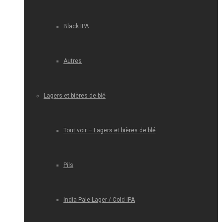
Black IPA
Autres
Lagers et bières de blé
Tout voir – Lagers et bières de blé
Pils
India Pale Lager / Cold IPA