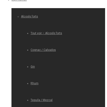
Alcools forts
Tout voir – Alcools forts
Cognac / Calvados
Gin
Rhum
Tequila / Mezcal