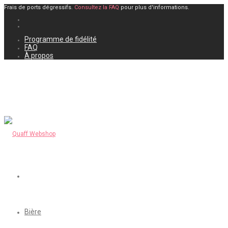
Frais de ports dégressifs.
Consultez la FAQ
pour plus d'informations.
Programme de fidélité
FAQ
À propos
Bière