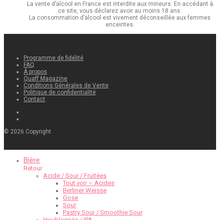
La vente d’alcool en France est interdite aux mineurs. En accédant à
ce site, vous déclarez avoir au moins 18 ans.
La consommation d’alcool est vivement déconseillée aux femmes
enceintes.
Programme de fidélité
FAQ
À propos
Quaff Magazine
Conditions Générales de Vente
Politique de confidentialité
Contact
©
2026
Copyright
Bière
Retour
Acide / Sour / Fruitées
Tout voir – Acides
Berliner Weisse
Gose
Sour
Pastry Sour / Smoothie Sour
Houblonnée / IPA