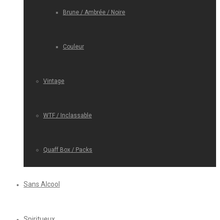
Brune / Ambrée / Noire
Couleur
Vintage
WTF / Inclassable
Quaff Box / Packs
Sans Alcool
Spiritueux