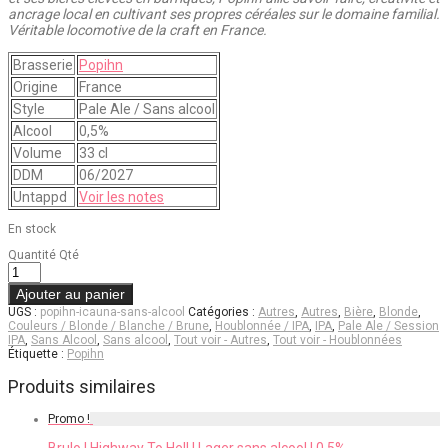
ancrage local en cultivant ses propres céréales sur le domaine familial.
Véritable locomotive de la craft en France.
Brasserie
Popihn
Origine
France
Style
Pale Ale / Sans alcool
Alcool
0,5%
Volume
33 cl
DDM
06/2027
Untappd
Voir les notes
En stock
Quantité
Qté
Ajouter au panier
UGS :
popihn-icauna-sans-alcool
Catégories :
Autres
,
Autres
,
Bière
,
Blonde
,
Couleurs / Blonde / Blanche / Brune
,
Houblonnée / IPA
,
IPA
,
Pale Ale / Session
IPA
,
Sans Alcool
,
Sans alcool
,
Tout voir - Autres
,
Tout voir - Houblonnées
Étiquette :
Popihn
Produits similaires
Promo !