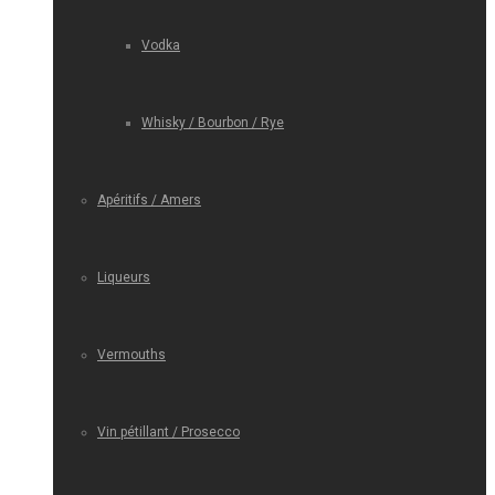
Vodka
Whisky / Bourbon / Rye
Apéritifs / Amers
Liqueurs
Vermouths
Vin pétillant / Prosecco