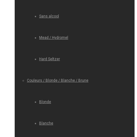
Sans alcool
Mead / Hydromel
Hard Seltzer
Couleurs / Blonde / Blanche / Brune
Blonde
Blanche