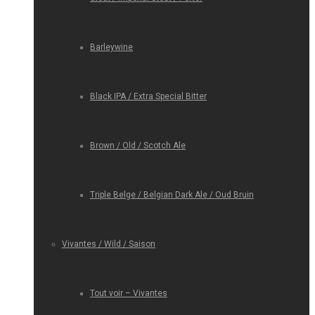
Barleywine
Black IPA / Extra Special Bitter
Brown / Old / Scotch Ale
Triple Belge / Belgian Dark Ale / Oud Bruin
Vivantes / Wild / Saison
Tout voir – Vivantes