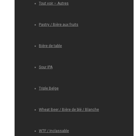
Tout voir – Autres
Pastry / Bière aux fruits
Bière de table
Sour IPA
Triple Belge
Wheat Beer / Bière de blé / Blanche
WTF / Inclassable