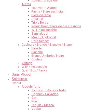
Autres / Grape Ale
Autres
Tout voir – Autres
Pastry / Bière aux fruits
Bière de table
Sour IPA
Triple Belge
Wheat Beer / Bière de blé / Blanche
WTF / Inclassable
Sans alcool
Mead / Hydromel
Hard Seltzer
Couleurs / Blonde / Blanche / Brune
Blonde
Blanche
Brune / Ambrée / Noire
Couleur
Vintage
WTF / Inclassable
Quaff Box / Packs
Sans Alcool
Spiritueux
Retour
Alcools forts
Tout voir – Alcools forts
Cognac / Calvados
Gin
Rhum
Tequila / Mezcal
Vodka