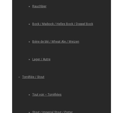
Rauchbier
Bock / Maibock / Helles Bock / Doppel Bock
Bière de blé / Wheat Ale / Weizen
Lager / Autre
Torréfiée / Stout
Tout voir – Torréfiées
Stout / Imperial Stout / Porter